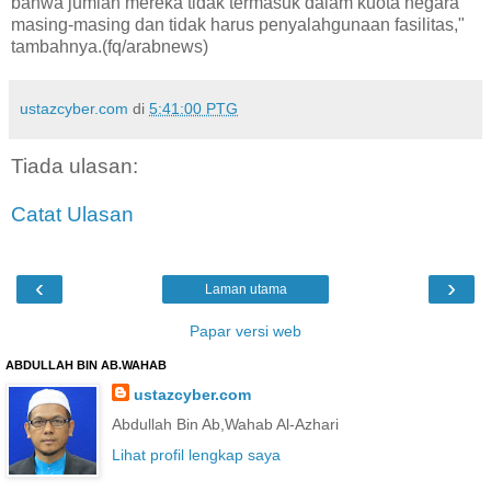
bahwa jumlah mereka tidak termasuk dalam kuota negara
masing-masing dan tidak harus penyalahgunaan fasilitas,"
tambahnya.(fq/arabnews)
ustazcyber.com
di
5:41:00 PTG
Tiada ulasan:
Catat Ulasan
‹
›
Laman utama
Papar versi web
ABDULLAH BIN AB.WAHAB
ustazcyber.com
Abdullah Bin Ab,Wahab Al-Azhari
Lihat profil lengkap saya