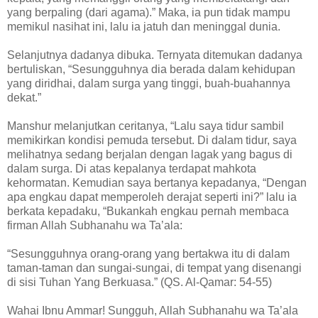
yang berpaling (dari agama).” Maka, ia pun tidak mampu
memikul nasihat ini, lalu ia jatuh dan meninggal dunia.
Selanjutnya dadanya dibuka. Ternyata ditemukan dadanya
bertuliskan, “Sesungguhnya dia berada dalam kehidupan
yang diridhai, dalam surga yang tinggi, buah-buahannya
dekat.”
Manshur melanjutkan ceritanya, “Lalu saya tidur sambil
memikirkan kondisi pemuda tersebut. Di dalam tidur, saya
melihatnya sedang berjalan dengan lagak yang bagus di
dalam surga. Di atas kepalanya terdapat mahkota
kehormatan. Kemudian saya bertanya kepadanya, “Dengan
apa engkau dapat memperoleh derajat seperti ini?” lalu ia
berkata kepadaku, “Bukankah engkau pernah membaca
firman Allah Subhanahu wa Ta’ala:
“Sesungguhnya orang-orang yang bertakwa itu di dalam
taman-taman dan sungai-sungai, di tempat yang disenangi
di sisi Tuhan Yang Berkuasa.” (QS. Al-Qamar: 54-55)
Wahai Ibnu Ammar! Sungguh, Allah Subhanahu wa Ta’ala