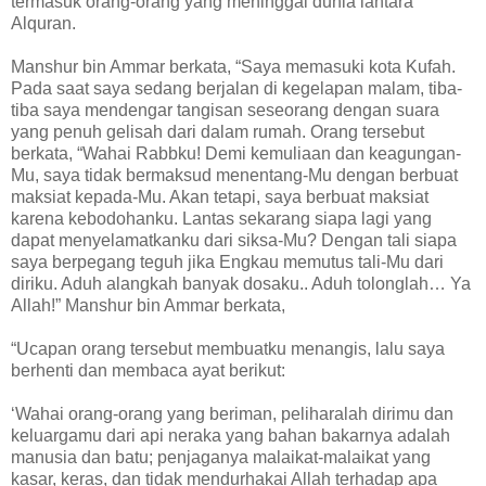
termasuk orang-orang yang meninggal dunia lantara
Alquran.
Manshur bin Ammar berkata, “Saya memasuki kota Kufah.
Pada saat saya sedang berjalan di kegelapan malam, tiba-
tiba saya mendengar tangisan seseorang dengan suara
yang penuh gelisah dari dalam rumah. Orang tersebut
berkata, “Wahai Rabbku! Demi kemuliaan dan keagungan-
Mu, saya tidak bermaksud menentang-Mu dengan berbuat
maksiat kepada-Mu. Akan tetapi, saya berbuat maksiat
karena kebodohanku. Lantas sekarang siapa lagi yang
dapat menyelamatkanku dari siksa-Mu? Dengan tali siapa
saya berpegang teguh jika Engkau memutus tali-Mu dari
diriku. Aduh alangkah banyak dosaku.. Aduh tolonglah… Ya
Allah!” Manshur bin Ammar berkata,
“Ucapan orang tersebut membuatku menangis, lalu saya
berhenti dan membaca ayat berikut:
‘Wahai orang-orang yang beriman, peliharalah dirimu dan
keluargamu dari api neraka yang bahan bakarnya adalah
manusia dan batu; penjaganya malaikat-malaikat yang
kasar, keras, dan tidak mendurhakai Allah terhadap apa