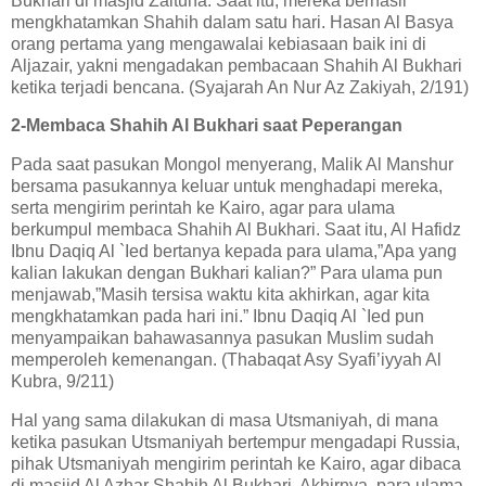
Bukhari di masjid Zaituna. Saat itu, mereka berhasil
mengkhatamkan Shahih dalam satu hari. Hasan Al Basya
orang pertama yang mengawalai kebiasaan baik ini di
Aljazair, yakni mengadakan pembacaan Shahih Al Bukhari
ketika terjadi bencana. (Syajarah An Nur Az Zakiyah, 2/191)
2-Membaca Shahih Al Bukhari saat Peperangan
Pada saat pasukan Mongol menyerang, Malik Al Manshur
bersama pasukannya keluar untuk menghadapi mereka,
serta mengirim perintah ke Kairo, agar para ulama
berkumpul membaca Shahih Al Bukhari. Saat itu, Al Hafidz
Ibnu Daqiq Al `Ied bertanya kepada para ulama,”Apa yang
kalian lakukan dengan Bukhari kalian?” Para ulama pun
menjawab,”Masih tersisa waktu kita akhirkan, agar kita
mengkhatamkan pada hari ini.” Ibnu Daqiq Al `Ied pun
menyampaikan bahawasannya pasukan Muslim sudah
memperoleh kemenangan. (Thabaqat Asy Syafi’iyyah Al
Kubra, 9/211)
Hal yang sama dilakukan di masa Utsmaniyah, di mana
ketika pasukan Utsmaniyah bertempur mengadapi Russia,
pihak Utsmaniyah mengirim perintah ke Kairo, agar dibaca
di masjid Al Azhar Shahih Al Bukhari. Akhirnya, para ulama,