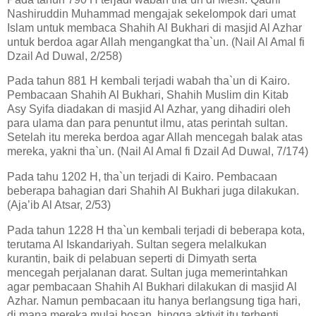
Nashiruddin Muhammad mengajak sekelompok dari umat
Islam untuk membaca Shahih Al Bukhari di masjid Al Azhar
untuk berdoa agar Allah mengangkat tha`un. (Nail Al Amal fi
Dzail Ad Duwal, 2/258)
Pada tahun 881 H kembali terjadi wabah tha`un di Kairo.
Pembacaan Shahih Al Bukhari, Shahih Muslim din Kitab
Asy Syifa diadakan di masjid Al Azhar, yang dihadiri oleh
para ulama dan para penuntut ilmu, atas perintah sultan.
Setelah itu mereka berdoa agar Allah mencegah balak atas
mereka, yakni tha`un. (Nail Al Amal fi Dzail Ad Duwal, 7/174)
Pada tahu 1202 H, tha`un terjadi di Kairo. Pembacaan
beberapa bahagian dari Shahih Al Bukhari juga dilakukan.
(Aja’ib Al Atsar, 2/53)
Pada tahun 1228 H tha`un kembali terjadi di beberapa kota,
terutama Al Iskandariyah. Sultan segera melalkukan
kurantin, baik di pelabuan seperti di Dimyath serta
mencegah perjalanan darat. Sultan juga memerintahkan
agar pembacaan Shahih Al Bukhari dilakukan di masjid Al
Azhar. Namun pembacaan itu hanya berlangsung tiga hari,
di mana mereka mulai bosan, hingga aktivit itu terhenti.