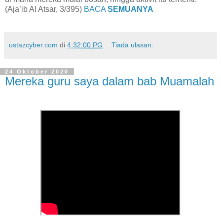
(Aja’ib Al Atsar, 3/395)
BACA
SEMUANYA
ustazcyber.com
di
4:32:00 PG
Tiada ulasan:
24 Oktober 2020
Mereka guru saya dalam bab Muamalah