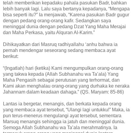
telah memberikan kepadaku pahala pasukan Badr, bahkan
lebih banyak lagi. Lalu saya bertanya kepadanya, “Mengapa
bisa seperti itu?” Ia menjawab, “Karena pasukan Badr gugur
dengan pedang orang-orang kafir. Sedangkan saya
meninggal dunia dengan pedang Dzat Yang Maha Merajai
dan Maha Perkasa, yaitu Alquran Al-Karim.”
Dihikayatkan dari Masruq radhiyallahu ‘anhu bahwa ia
pernah mendengar seseorang sedang membaca ayat
berikut:
“(Ingatlah) hari (ketika) Kami mengumpulkan orang-orang
yang takwa kepada (Allah Subhanahu wa Ta’ala) Yang
Maha Pengasih sebagai perutusan yang terhormat, dan
Kami akan menghalau orang-orang yang durhaka ke neraka
Jahannam dalam keadaan dahaga.” (QS. Maryam: 85-86)
Lantas ia bergetar, menangis, dan berkata kepada orang
yang membaca ayat tersebut, “Ulangi lagi untukku!” Maka, ia
pun terus-menerus mengulangi ayat tersebut, sementara
Marsuq menangis sehingga ia jatuh dan meninggal dunia.
Semoga Allah Subhanahu wa Ta’ala merahmatinya. Ia