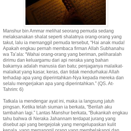
Manshur bin Ammar melihat seorang pemuda sedang
melaksanakan shalat seperti shalatnya orang-orang yang
takut, lalu ia memanggil pemuda tersebut, “Hai anak muda!
Apakah engkau pernah membaca firman Allah Subhanahu
wa Ta’ala: “Wahai orang-orang yang beriman, peliharalah
dirimu dan keluargamu dari api neraka yang bahan
bakarnya adalah manusia dan batu; penjaganya malaikat-
malaikat yang kasar, keras, dan tidak mendurhakai Allah
terhadap apa yang diperintahkan-Nya kepada mereka dan
selalu mengerjakan apa yang diperintahkan.” (QS. At-
Tahrim: 6)
Tatkala ia mendengar ayat ini, maka ia langsung jatuh
pingsan. Ketika telah siuman ia berkata, “Berilah aku
tambahan lagi.” Lantas Manshur berkata, “Bukankah engkau
tahu bahwa di Neraka Jahannam terdapat jurang yang
disebut api yang bergejolak yang mengelupaskan kulit
kepala, yang memanggil orang yang membelakangi dan