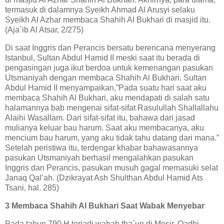
termasuk di dalamnya Syeikh Ahmad Al Arusyi selaku
Syeikh Al Azhar membaca Shahih Al Bukhari di masjid itu.
(Aja`ib Al Atsar, 2/275)
Di saat Inggris dan Perancis bersatu berencana menyerang
Istanbul, Sultan Abdul Hamid II meski saat itu berada di
pengasingan juga ikut berdoa untuk kemenangan pasukan
Utsmaniyah dengan membaca Shahih Al Bukhari. Sultan
Abdul Hamid II menyampaikan,”Pada suatu hari saat aku
membaca Shahih Al Bukhari, aku mendapati di salah satu
halamannya bab mengenai sifat-sifat Rasulullah Shallallahu
Alaihi Wasallam. Dari sifat-sifat itu, bahawa dari jasad
mulianya keluar bau harum. Saat aku membacanya, aku
mencium bau harum, yang aku tidak tahu datang dari mana.”
Setelah peristiwa itu, terdengar khabar bahawasannya
pasukan Utsmaniyah berhasil mengalahkan pasukan
Inggris dan Perancis, pasukan musuh gagal memasuki selat
Janaq Qal’ah. (Dzikrayat Ash Shulthan Abdul Hamid Ats
Tsani, hal. 285)
3 Membaca Shahih Al Bukhari Saat Wabak Menyebar
Pada tahun 790 H terjadi wabah tha`un di Mesir. Qadhi