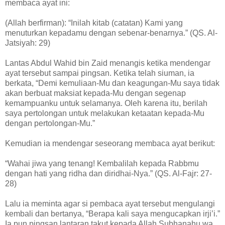
membaca ayat ini:
(Allah berfirman): “Inilah kitab (catatan) Kami yang
menuturkan kepadamu dengan sebenar-benarnya.” (QS. Al-
Jatsiyah: 29)
Lantas Abdul Wahid bin Zaid menangis ketika mendengar
ayat tersebut sampai pingsan. Ketika telah siuman, ia
berkata, “Demi kemuliaan-Mu dan keagungan-Mu saya tidak
akan berbuat maksiat kepada-Mu dengan segenap
kemampuanku untuk selamanya. Oleh karena itu, berilah
saya pertolongan untuk melakukan ketaatan kepada-Mu
dengan pertolongan-Mu.”
Kemudian ia mendengar seseorang membaca ayat berikut:
“Wahai jiwa yang tenang! Kembalilah kepada Rabbmu
dengan hati yang ridha dan diridhai-Nya.” (QS. Al-Fajr: 27-
28)
Lalu ia meminta agar si pembaca ayat tersebut mengulangi
kembali dan bertanya, “Berapa kali saya mengucapkan irji’i.”
Ia pun pingsan lantaran takut kepada Allah Subhanahu wa