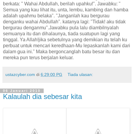
berkata: " Wahai Abdullah, berilah upahku!". Jawabku: "
Semua yang kau lihat itu, unta, lembu, kambing dan hamba
adalah upahmu belaka". "Janganlah kau bergurau
denganku wahai Abdullah". katanya lagi: "Tidak! aku tidak
bergurau denganmu".Jawabku pula lalu diambilnyalah
semuanya itu dan dihalaunya, tiada suatupun lagi yang
tinggal. Ya Allah!jika sebetulnya yang demikian itu telah ku
perbuat untuk mencari keredhaan-Mu lepaskanlah kami dari
dalam gua ini." Maka bergoncanglah batu besar itu dan
mereka pun terus berjalan keluar.
ustazcyber.com
di
6:29:00 PG
Tiada ulasan:
06 Januari 2010
Kalaulah dia sebesar kita