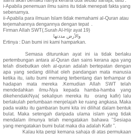
sains akan berlaku hanya kerana dua sebab sahaja, iaitu :
i-Apabila penemuan ilmu sains itu tidak menepati fakta yang
sebenarnya.
ii-Apabila para ilmuan Islam tidak memahami al-Quran atau
terjemahannya dengannya dengan tepat .
Firman Allah SWT(.Surah Al-Hijr ayat 19)
والأرض مددنها
Ertinya : Dan bumi ini kami hamparkan.
Semasa diturunkan ayat ini ia tidak berlaku
pertembungan antara al-Quran dan sains kerana apa yang
telah disebutkan oleh al-quran adalah bertepatan dengan
apa yang sedang dilihat oleh pandangan mata manusia
ketika itu, iaitu bumi memang terbentang dan terhampar di
hadapan mata mereka .Kemudian Allah SWT telah
mendedahkan ilmu-Nya kepada hamba-hamba yang
dikehendakiNya( sekalipun mereka itu orang kafir) lalu
berlakulah perlumbaan menjelajah ke ruang angkasa. Maka
pada waktu itu gambaran bumi kita ini dilihat dalam bentuk
bulat. Maka setengah daripada ulama islam yang tidak
mendalam ilmunya telah mengatakan bahawa "Sesiapa
yang mengatakan bumi bulat maka dia adalah Kafir ".
Kalau kita pergi kemana sahaja di atas permukaan