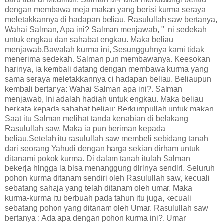
dengan membawa meja makan yang berisi kurma seraya
meletakkannya di hadapan beliau. Rasulullah saw bertanya,
Wahai Salman, Apa ini? Salman menjawab, " Ini sedekah
untuk engkau dan sahabat engkau. Maka beliau
menjawab.Bawalah kurma ini, Sesungguhnya kami tidak
menerima sedekah. Salman pun membawanya. Keesokan
harinya, ia kembali datang dengan membawa kurma yang
sama seraya meletakkannya di hadapan beliau. Beliaupun
kembali bertanya: Wahai Salman apa ini?. Salman
menjawab, Ini adalah hadiah untuk engkau. Maka beliau
berkata kepada sahabat beliau: Berkumpullah untuk makan.
Saat itu Salman melihat tanda kenabian di belakang
Rasulullah saw. Maka ia pun beriman kepada
beliau.Setelah itu rasulullah saw membeli sebidang tanah
dari seorang Yahudi dengan harga sekian dirham untuk
ditanami pokok kurma. Di dalam tanah itulah Salman
bekerja hingga ia bisa menanggung dirinya sendiri. Seluruh
pohon kurma ditanam sendiri oleh Rasulullah saw, kecuali
sebatang sahaja yang telah ditanam oleh umar. Maka
kurma-kurma itu berbuah pada tahun itu juga, kecuali
sebatang pohon yang ditanam oleh Umar. Rasulullah saw
bertanya : Ada apa dengan pohon kurma ini?. Umar