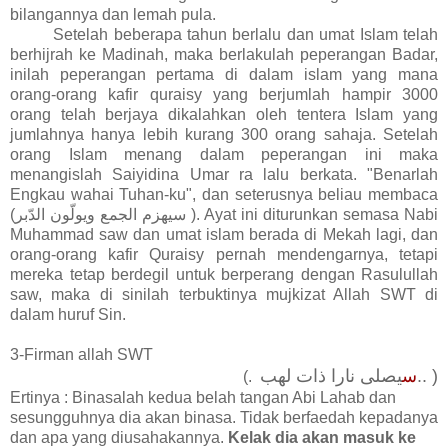
bilangannya dan lemah pula.
Setelah beberapa tahun berlalu dan umat Islam telah
berhijrah ke Madinah, maka berlakulah peperangan Badar,
inilah peperangan pertama di dalam islam yang mana
orang-orang kafir quraisy yang berjumlah hampir 3000
orang telah berjaya dikalahkan oleh tentera Islam yang
jumlahnya hanya lebih kurang 300 orang sahaja. Setelah
orang Islam menang dalam peperangan ini maka
menangislah Saiyidina Umar ra lalu berkata. "Benarlah
Engkau wahai Tuhan-ku", dan seterusnya beliau membaca
(سيهزم الجمع ويولّون الدّبر ). Ayat ini diturunkan semasa Nabi
Muhammad saw dan umat islam berada di Mekah lagi, dan
orang-orang kafir Quraisy pernah mendengarnya, tetapi
mereka tetap berdegil untuk berperang dengan Rasulullah
saw, maka di sinilah terbuktinya mujkizat Allah SWT di
dalam huruf Sin.
3-Firman allah SWT
يصلى نارا ذات لهب.. )
س
(.
Ertinya : Binasalah kedua belah tangan Abi Lahab dan
sesungguhnya dia akan binasa. Tidak berfaedah kepadanya
dan apa yang diusahakannya.
Kelak dia akan masuk ke