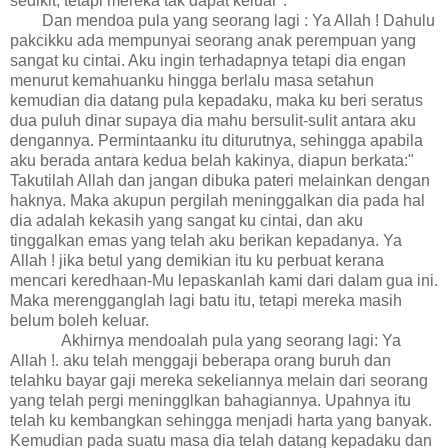
sedikit, tetapi mereka tak dapat keluar".
Dan mendoa pula yang seorang lagi : Ya Allah ! Dahulu
pakcikku ada mempunyai seorang anak perempuan yang
sangat ku cintai. Aku ingin terhadapnya tetapi dia engan
menurut kemahuanku hingga berlalu masa setahun
kemudian dia datang pula kepadaku, maka ku beri seratus
dua puluh dinar supaya dia mahu bersulit-sulit antara aku
dengannya. Permintaanku itu diturutnya, sehingga apabila
aku berada antara kedua belah kakinya, diapun berkata:"
Takutilah Allah dan jangan dibuka pateri melainkan dengan
haknya. Maka akupun pergilah meninggalkan dia pada hal
dia adalah kekasih yang sangat ku cintai, dan aku
tinggalkan emas yang telah aku berikan kepadanya. Ya
Allah ! jika betul yang demikian itu ku perbuat kerana
mencari keredhaan-Mu lepaskanlah kami dari dalam gua ini.
Maka merengganglah lagi batu itu, tetapi mereka masih
belum boleh keluar.
Akhirnya mendoalah pula yang seorang lagi: Ya
Allah !. aku telah menggaji beberapa orang buruh dan
telahku bayar gaji mereka sekeliannya melain dari seorang
yang telah pergi meningglkan bahagiannya. Upahnya itu
telah ku kembangkan sehingga menjadi harta yang banyak.
Kemudian pada suatu masa dia telah datang kepadaku dan