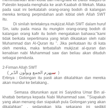
Palestin kepada menghala ke arah Kaabah di Mekah. Maka
pada saat ini berkatalah orang-orang bodoh di kalangan
mereka tentang perpindahan arah kiblat oleh Allah SWT
itu.
Di sinilah terletaknya mukjizat Allah SWT dalam huruf
Sin, iaitu pada masa itu mungkin orang-orang bodoh di
kalangan orang kafir itu boleh mengatakan bahawa:"kami
tidak berkata sepertimana yang telah dikatakan oleh nabi
Muhammad dan Al-Quran itu ". Jika perkataan itu di kata
oleh mereka, maka terbatallah mukjizat al-quran dan
kenabian nabi Muhammad saw dan beliau akan dituduh
sebagai pendusta.
2-Firman Allah SWT
(
س
يهزم الجمع ويولّون الدّبر
)
Ertinya : Golongan itu pasti akan dikalahkan dan mereka
akan mundur ke belakang..
Semasa diturunkan ayat ini Saiyidina Umar Bin al-
khattab bertanya kepada Nabi Muhammad saw. '"Siapakah
yang akan menang dan siapakah pula Golongan yang akan
dikalahkan" . sedangkan kita sekarang ini sedikit