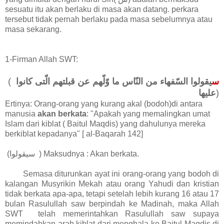
sesuatu itu akan berlaku di masa akan datang. perkara
tersebut tidak pernah berlaku pada masa sebelumnya atau
masa sekarang.
1-Firman Allah SWT:
(
يقولوا السّفهاء من النّاس ما وّلّهم عن قبلتهم الّتى كانوا
س
عليها
)
Ertinya: Orang-orang yang kurang akal (bodoh)di antara
manusia
akan berkata
: "Apakah yang memalingkan umat
Islam dari kiblat ( Baitul Maqdis) yang dahulunya mereka
berkiblat kepadanya" [ al-Baqarah 142]
(سيقولوا ) Maksudnya : Akan berkata.
Semasa diturunkan ayat ini orang-orang yang bodoh di
kalangan Musyrikin Mekah atau orang Yahudi dan kristian
tidak berkata apa-apa, tetapi setelah lebih kurang 16 atau 17
bulan Rasulullah saw berpindah ke Madinah, maka Allah
SWT telah memerintahkan Rasulullah saw supaya
memindahkan arah kiblat dari menghala ke Baitul Maqdis di