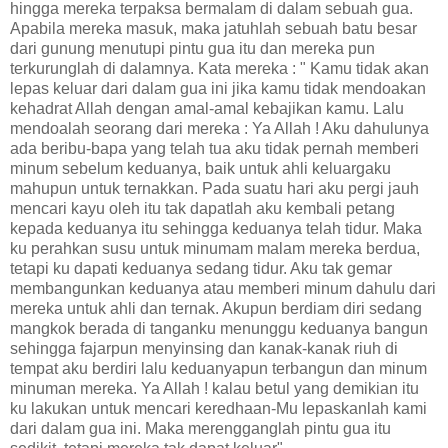
hingga mereka terpaksa bermalam di dalam sebuah gua.
Apabila mereka masuk, maka jatuhlah sebuah batu besar
dari gunung menutupi pintu gua itu dan mereka pun
terkurunglah di dalamnya. Kata mereka : " Kamu tidak akan
lepas keluar dari dalam gua ini jika kamu tidak mendoakan
kehadrat Allah dengan amal-amal kebajikan kamu. Lalu
mendoalah seorang dari mereka : Ya Allah ! Aku dahulunya
ada beribu-bapa yang telah tua aku tidak pernah memberi
minum sebelum keduanya, baik untuk ahli keluargaku
mahupun untuk ternakkan. Pada suatu hari aku pergi jauh
mencari kayu oleh itu tak dapatlah aku kembali petang
kepada keduanya itu sehingga keduanya telah tidur. Maka
ku perahkan susu untuk minumam malam mereka berdua,
tetapi ku dapati keduanya sedang tidur. Aku tak gemar
membangunkan keduanya atau memberi minum dahulu dari
mereka untuk ahli dan ternak. Akupun berdiam diri sedang
mangkok berada di tanganku menunggu keduanya bangun
sehingga fajarpun menyinsing dan kanak-kanak riuh di
tempat aku berdiri lalu keduanyapun terbangun dan minum
minuman mereka. Ya Allah ! kalau betul yang demikian itu
ku lakukan untuk mencari keredhaan-Mu lepaskanlah kami
dari dalam gua ini. Maka merengganglah pintu gua itu