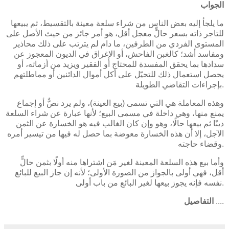
الجواب
ما يلجأ إليه بعض الناس من شراء سلعة معينة بالتقسيط، ثم يبيعها
للتاجر ذاته بسعر حالٍّ معجل أقل، هو أمر جائز من حيث الأصل على
المستوى الفردي من الطرفين، ما دام لم يترتب على ذلك محاذير
ومفاسد أشد؛ كالغبن الفاحش، أو الإغراق في الديون المعجوز عن
سدادها بما يحقق المفسدة للمحتاج أو الفقير ويزيد من أزماته، أو
يحصل استعمال ذلك للتحيّل على أكل أموال الدائنين أو مماطلتهم
بإجراءات التقاضي الطويلة.
وهذه المعاملة هي التي تسمى (بيع العينة)، ولم يرد نصٌّ أو إجماع
يمنع منها، وهي داخلة في مسمى البيع؛ لأنها عبارة عن شراء السلعة
دينًا ثم بيعها حالًا، وهو وإن كان الغالب فيه هو الخسارة عن الثمن
الآجل، إلا أن هذه الخسارة معوضة بما حصل له فيها من تيسير أمره
وقضاء حاجته.
وأما بيع هذه السلعة المعينة لغير مَن اشتراها منه أولًا بثمن حالٍّ
أقل، فهي أولى بالجواز من الصورة الأولى؛ لأنه إن جاز البيع للبائع
نفسه فإنه يجوز بيعها لغير البائع من باب أولى.
....
التفاصيل