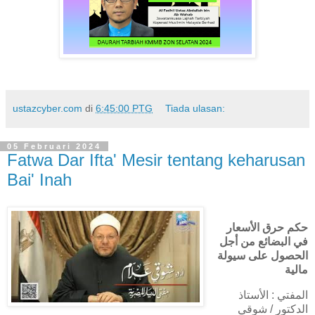
ustazcyber.com
di
6:45:00 PTG
Tiada ulasan:
05 Februari 2024
Fatwa Dar Ifta' Mesir tentang keharusan
Bai' Inah
حكم حرق الأسعار
في البضائع من أجل
الحصول على سيولة
مالية
المفتي : الأستاذ
الدكتور / شوقي