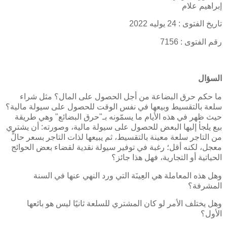
إبراهيم علام
تاريخ الفتوى : 24 يوليه 2022
رقم الفتوى : 7156
السؤال
ما حكم حرق البضاعة من أجل الحصول على المال؟ مثل شراء
سلعة بالتقسيط وبيعها في نفس الوقت للحصول على سيولة مالية؟
حيث ظهر في هذه الأيام ما يسمّونه بـ"حرق البضائع" وهي طريقة
بيع يلجأ إليها البعض للحصول على سيولة مالية، وصورته: أن يشتري
من التاجر سلعة معينة بالتقسيط، ثم يبيعها لذات التاجر بسعر حالٍّ
معجل، لكنه أقل؛ رغبة في توفير سيولة نقدية لقضاء بعض الحوائج
الحياتية أو التجارية، فهل هذا جائز؟
وهل هذه المعاملة هي العِينَة التي ورد النهي عنها في السنة
المشرفة؟
وهل يختلف الأمر لو كان المشتري للسلعة ثانيًا ليس هو بائعها
الأول؟