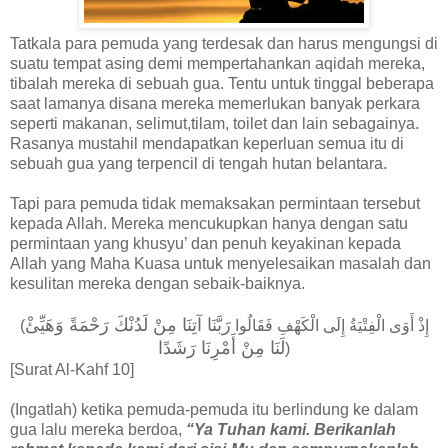
Tatkala para pemuda yang terdesak dan harus mengungsi di
suatu tempat asing demi mempertahankan aqidah mereka,
tibalah mereka di sebuah gua. Tentu untuk tinggal beberapa
saat lamanya disana mereka memerlukan banyak perkara
seperti makanan, selimut,tilam, toilet dan lain sebagainya.
Rasanya mustahil mendapatkan keperluan semua itu di
sebuah gua yang terpencil di tengah hutan belantara.
Tapi para pemuda tidak memaksakan permintaan tersebut
kepada Allah. Mereka mencukupkan hanya dengan satu
permintaan yang khusyu’ dan penuh keyakinan kepada
Allah yang Maha Kuasa untuk menyelesaikan masalah dan
kesulitan mereka dengan sebaik-baiknya.
رَبَّنَا آتِنَا مِنْ لَدُنْكَ رَحْمَةً وَهَيِّئْ
(إِذْ أَوَى الْفِتْيَةُ إِلَى الْكَهْفِ فَقَالُوا
لَنَا مِنْ أَمْرِنَا رَشَدًا
)
[Surat Al-Kahf 10]
(Ingatlah) ketika pemuda-pemuda itu berlindung ke dalam
gua lalu mereka berdoa,
“Ya Tuhan kami. Berikanlah