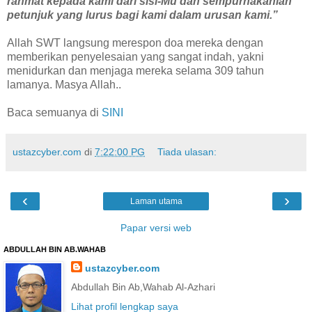
rahmat kepada kami dari sisi-Mu dan sempurnakanlah
petunjuk yang lurus bagi kami dalam urusan kami.”
Allah SWT langsung merespon doa mereka dengan
memberikan penyelesaian yang sangat indah, yakni
menidurkan dan menjaga mereka selama 309 tahun
lamanya. Masya Allah..
Baca semuanya di
SINI
ustazcyber.com
di
7:22:00 PG
Tiada ulasan:
‹
›
Laman utama
Papar versi web
ABDULLAH BIN AB.WAHAB
ustazcyber.com
Abdullah Bin Ab,Wahab Al-Azhari
Lihat profil lengkap saya