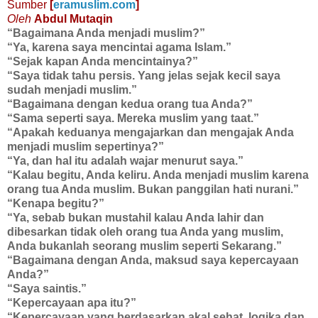
Sumber
[
eramuslim.com
]
Oleh
Abdul Mutaqin
“Bagaimana Anda menjadi muslim?”
“Ya, karena saya mencintai agama Islam.”
“Sejak kapan Anda mencintainya?”
“Saya tidak tahu persis. Yang jelas sejak kecil saya
sudah menjadi muslim.”
“Bagaimana dengan kedua orang tua Anda?”
“Sama seperti saya. Mereka muslim yang taat.”
“Apakah keduanya mengajarkan dan mengajak Anda
menjadi muslim sepertinya?”
“Ya, dan hal itu adalah wajar menurut saya.”
“Kalau begitu, Anda keliru. Anda menjadi muslim karena
orang tua Anda muslim. Bukan panggilan hati nurani.”
“Kenapa begitu?”
“Ya, sebab bukan mustahil kalau Anda lahir dan
dibesarkan tidak oleh orang tua Anda yang muslim,
Anda bukanlah seorang muslim seperti Sekarang.”
“Bagaimana dengan Anda, maksud saya kepercayaan
Anda?”
“Saya saintis.”
“Kepercayaan apa itu?”
“Kepercayaan yang berdasarkan akal sehat, logika dan