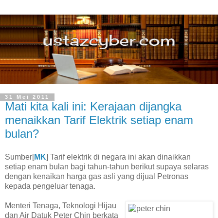
31 Mei 2011
Mati kita kali ini: Kerajaan dijangka
menaikkan Tarif Elektrik setiap enam
bulan?
Sumber[
MK
] Tarif elektrik di negara ini akan dinaikkan
setiap enam bulan bagi tahun-tahun berikut supaya selaras
dengan kenaikan harga gas asli yang dijual Petronas
kepada pengeluar tenaga.
Menteri Tenaga, Teknologi Hijau
dan Air Datuk Peter Chin berkata