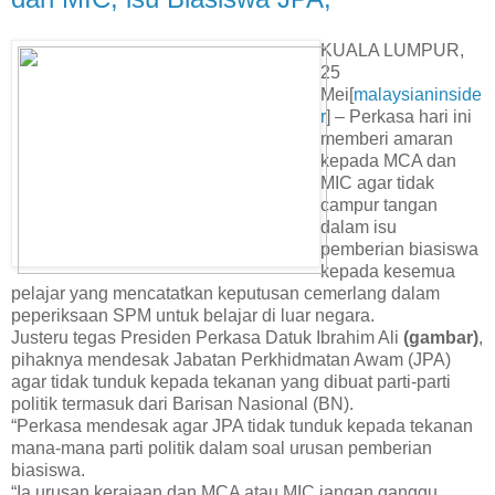
KUALA LUMPUR,
25
Mei[
malaysianinside
r
] – Perkasa hari ini
memberi amaran
kepada MCA dan
MIC agar tidak
campur tangan
dalam isu
pemberian biasiswa
kepada kesemua
pelajar yang mencatatkan keputusan cemerlang dalam
peperiksaan SPM untuk belajar di luar negara.
Justeru tegas Presiden Perkasa Datuk Ibrahim Ali
(gambar)
,
pihaknya mendesak Jabatan Perkhidmatan Awam (JPA)
agar tidak tunduk kepada tekanan yang dibuat parti-parti
politik termasuk dari Barisan Nasional (BN).
“Perkasa mendesak agar JPA tidak tunduk kepada tekanan
mana-mana parti politik dalam soal urusan pemberian
biasiswa.
“Ia urusan kerajaan dan MCA atau MIC jangan ganggu