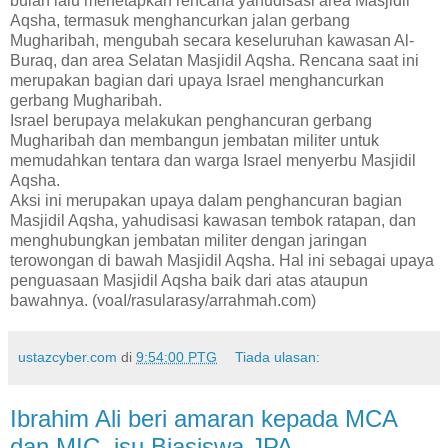
bulan lalu menetapkan rencana yahudisasi area Masjidil
Aqsha, termasuk menghancurkan jalan gerbang
Mugharibah, mengubah secara keseluruhan kawasan Al-
Buraq, dan area Selatan Masjidil Aqsha. Rencana saat ini
merupakan bagian dari upaya Israel menghancurkan
gerbang Mugharibah.
Israel berupaya melakukan penghancuran gerbang
Mugharibah dan membangun jembatan militer untuk
memudahkan tentara dan warga Israel menyerbu Masjidil
Aqsha.
Aksi ini merupakan upaya dalam penghancuran bagian
Masjidil Aqsha, yahudisasi kawasan tembok ratapan, dan
menghubungkan jembatan militer dengan jaringan
terowongan di bawah Masjidil Aqsha. Hal ini sebagai upaya
penguasaan Masjidil Aqsha baik dari atas ataupun
bawahnya. (voaI/rasularasy/arrahmah.com)
ustazcyber.com
di
9:54:00 PTG
Tiada ulasan:
Ibrahim Ali beri amaran kepada MCA
dan MIC, isu Biasiswa JPA,