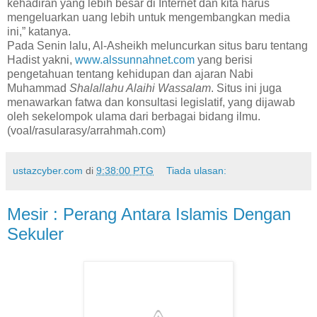
kehadiran yang lebih besar di Internet dan kita harus
mengeluarkan uang lebih untuk mengembangkan media
ini,” katanya.
Pada Senin lalu, Al-Asheikh meluncurkan situs baru tentang
Hadist yakni,
www.alssunnahnet.com
yang berisi
pengetahuan tentang kehidupan dan ajaran Nabi
Muhammad
Shalallahu Alaihi Wassalam
. Situs ini juga
menawarkan fatwa dan konsultasi legislatif, yang dijawab
oleh sekelompok ulama dari berbagai bidang ilmu.
(voaI/rasularasy/arrahmah.com)
ustazcyber.com
di
9:38:00 PTG
Tiada ulasan:
Mesir : Perang Antara Islamis Dengan
Sekuler