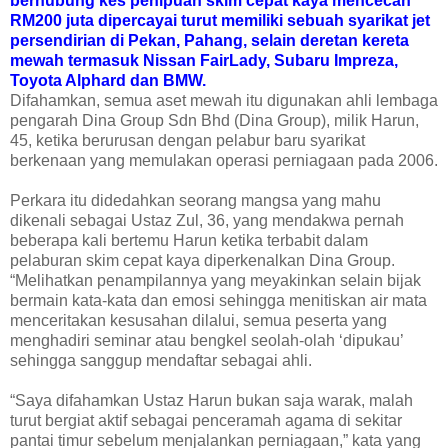
berhubung kes penipuan skim cepat kaya mencecah
RM200 juta dipercayai turut memiliki sebuah syarikat jet
persendirian di Pekan, Pahang, selain deretan kereta
mewah termasuk Nissan FairLady, Subaru Impreza,
Toyota Alphard dan BMW.
Difahamkan, semua aset mewah itu digunakan ahli lembaga
pengarah Dina Group Sdn Bhd (Dina Group), milik Harun,
45, ketika berurusan dengan pelabur baru syarikat
berkenaan yang memulakan operasi perniagaan pada 2006.
Perkara itu didedahkan seorang mangsa yang mahu
dikenali sebagai Ustaz Zul, 36, yang mendakwa pernah
beberapa kali bertemu Harun ketika terbabit dalam
pelaburan skim cepat kaya diperkenalkan Dina Group.
“Melihatkan penampilannya yang meyakinkan selain bijak
bermain kata-kata dan emosi sehingga menitiskan air mata
menceritakan kesusahan dilalui, semua peserta yang
menghadiri seminar atau bengkel seolah-olah ‘dipukau’
sehingga sanggup mendaftar sebagai ahli.
“Saya difahamkan Ustaz Harun bukan saja warak, malah
turut bergiat aktif sebagai penceramah agama di sekitar
pantai timur sebelum menjalankan perniagaan,” kata yang