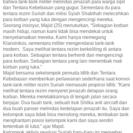
bahwa tank-tank militer melindas jenazah para warga sipil
dan Tentara Kebebasan yang gugur. Sementara itu para
tentara rezim Suriah dan milisi Syiah Shabihah melecehkan
para korban yang luka dengan mengencingi mereka.
Seorang insinyur, Majid (25) menuturkan, “Sebagian korban
masih hidup, namun kami tidak bisa mendekat untuk
menyelamatkan mereka. Kami hanya memegang
Klansinkov, sementara militer mengendarai tank-tank
modern. Saya melihat tentara rezim berkeliling di antara
para korban. Sebagian tentara berhenti dan mengencingi
para korban. Sebagian tentara yang lain menembak mati
korban yang luka.”
Majid bersama sekelompok pemuda Idlib dan Tentara
Kebebasan memberikan perlawanan sederhana saat konvoi
tank-tank militer rezim Suriah memasuki propinsi Idlib. “Kami
melihat tentara rezim menyeret jenazah delapan orang
korban. Mereka meletakkannya di tengah jalan secara
berjajar. Dua buah tank, sebuah truk Shilka anti aircraft dan
dua buah panser melindas kedelapan jenazah itu. Saya dan
kelompok saya tidak bisa menolong mereka, tembakan tank
menghantam posisi kelompok kami dan saya sendiri
tertembak di lutut.” ujar Majid.
Kelompok aktivis revolusi Suriah baru-baru ini menyebar