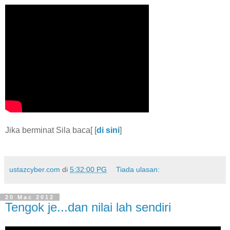
Jika berminat Sila baca[ [
di sini
]
ustazcyber.com
di
5:32:00 PG
Tiada ulasan:
20 Mac 2012
Tengok je...dan nilai lah sendiri