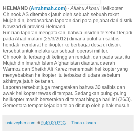
HELMAND (
Arrahmah.com
)
-
Allahu Akbar!
Helikopter
Chinook AS ditembak jatuh oleh sebuah sebuah roket
Mujahidin, berdasarkan laporan dari para pejabat dari distrik
Nawzad di provinsi Helmand.
Rincian laporan mengatakan, bahwa insiden tersebut terjadi
pada Ahad malam (25/3/2012) dimana puluhan salibis
hendak mendarat helikopter ke berbagai desa di distrik
tersebut untuk melakukan sebuah operasi militer.
Chinook itu terbang di ketinggian rendah, dan pada saat itu
Mujahidin Imarah Islam Afghanistan diantara daerah
Warmoz dan Sheikh Ali Karez menembaki helikopter yang
menyebabkan helikopter itu terbakar di udara sebelum
akhirnya jatuh ke tanah.
Laporan tersebut juga mengatakan bahwa 30 salibis dan
awak helikopter tewas di tempat. Sedangkan puing-puing
helikopter masih berserakan di tempat hingga hari ini (26/3).
Sementara tempat kejadian telah ditutup oleh pihak musuh.
ustazcyber.com
di
9:40:00 PTG
Tiada ulasan: