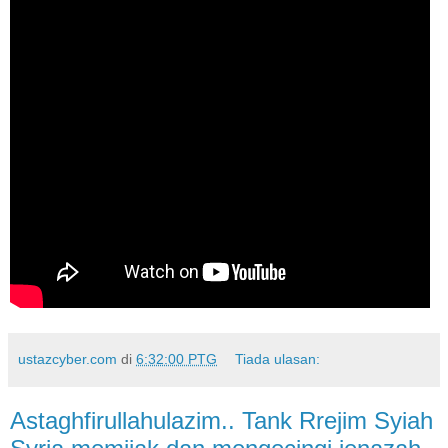
ustazcyber.com
di
6:32:00 PTG
Tiada ulasan:
Astaghfirullahulazim.. Tank Rrejim Syiah