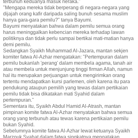
terbunuh keduanya masuk neraka."
"Mengapa mereka tidak berperang di negara-negara yang
dijajah orang kafir daripada saling bunuh sesama muslim
hanya gara-gara pemilu?" tanya Bayumi.
Bayumi menyatakan bahwa dalam pemilu semua orang
harus meninggalkan kebencian mereka terhadap lawan
politiknya dan tidak perlu sampai bertikai mati-matian hanya
demi pemilu.
Sedangkan Syaikh Muhammad Al-Jazara, mantan sekjen
komiter fatwa Al-Azhar mengatakan: "Pertempuran dalam
pemilu bukanlah 'perang' dalam membela agama, tanah air
atau membela untuk menjunjung tinggi firman Allah, namun
hal itu merupakan perjuangan untuk mengirimkan orang
tertentu mendapatkan kursi parlemen, oleh karena itu para
pendukung ataupun pemilih yang tewas dalam pertikaian
pemilu tidak bisa dikatakan mati Syahid dalam
pertempuran."
Sementara itu, Syaikh Abdul Hamid Al-Atrash, mantan
pimpinan komite fatwa Al-Azhar menyatakan bahwa semua
orang yang terbunuh atau tewas karena pertikaian pemilu
bukan Syahid.
Sebelumnya komite fatwa Al-Azhar lewat ketuanya Syaikh
Marzouk Syahat dalam fatwa singkatnya mengatakan