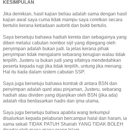
KESIMPULAN
Jika demikian, hasil kajian beliau adalah sama dengan hasil
kajian awal saya cuma tidak mampu saya coretkan secara
bertulis kerana ketiadaan autoriti dan bukti bertulis.
Saya bersetuju bahawa hadiah kereta dan sebagainya yang
diberi melalui cabutan nombor sijil yang dipegang oleh
penyimpan adalah bukan judi. Ia jelas kerana pihak
penyimpan tidak mengalami sebarang kerugian walau tidak
terpilih. Justeru ia bukan judi yang sifatnya mendedahkan
peserta kepada rugi jika tidak terpilih, untung jika menang.
Hal itu tiada dalam sistem cabutan SSP.
Saya juga bersetuju bahawa kontrak di antara BSN dan
penyimpan adalah qard atau pinjaman, Justeru, sebarang
hadiah atau dividen yang dijanjikan oleh BSN (jika ada)
adalah riba berdasarkan hadis dan ijma ulama.
Saya juga bersetuju bahwa apabila wang terkumpul
disalurkan kepada pelaburan bercampur halal dan haram, ia
sama sekali TIDAK PATUH Shariah YANG TIDAK BOLEH
disertai oleh mana-mana orang Islam.