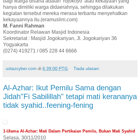
bagi warga disana adalah ‘rojokoyo’ atau kekayaan yang
hanya dimiliki warga didaerahnya, sehingga dilakukan
kegiatan tersebut mereka merasa terbantu menyehatkan
kekayaannya itu.(eramuslim.com)
M. Fanni Rahman
Koordinator Relawan Masjid Indonesia
Sekretariat : Masjid Jogokariyan, Jl. Jogokariyan 36
Yogyakarta
(0274) 419271 / 085 228 44 6666
ustazcyber.com
di
6:39:00 PTG
Tiada ulasan:
Al-Azhar: Ikut Pemilu Sama dengan
Jidah"Fi Sabilillah" tetapi mati kerananya
tidak syahid..feening-fening
1-Ulama Al-Azhar: Mati Dalam Pertikaian Pemilu, Bukan Mati Syahid
Selasa, 30/11/2010