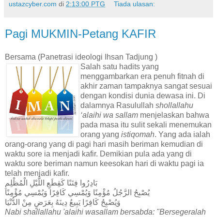
ustazcyber.com
di
2:13:00 PTG
Tiada ulasan:
Pagi MUKMIN-Petang KAFIR
Bersama (Panetrasi ideologi Ihsan Tadjung )
Salah satu hadits yang
menggambarkan era penuh fitnah di
akhir zaman tampaknya sangat sesuai
dengan kondisi dunia dewasa ini. Di
dalamnya Rasulullah
shollallahu
‘alaihi wa sallam
menjelaskan bahwa
pada masa itu sulit sekali menemukan
orang yang
istiqomah
. Yang ada ialah
orang-orang yang di pagi hari masih beriman kemudian di
waktu sore ia menjadi kafir. Demikian pula ada yang di
waktu sore beriman namun keesokan hari di waktu pagi ia
telah menjadi kafir.
بَادِرُوا فِتَنًا كَقِطَعِ اللَّيْلِ الْمُظْلِمِ
يُصْبِحُ الرَّجُلُ مُؤْمِنًا وَيُمْسِي كَافِرًا وَيُمْسِي مُؤْمِنًا
وَيُصْبِحُ كَافِرًا يَبِيعُ دِينَهُ بِعَرَضٍ مِنْ الدُّنْيَا
Nabi shallallahu 'alaihi wasallam bersabda: "Bersegeralah