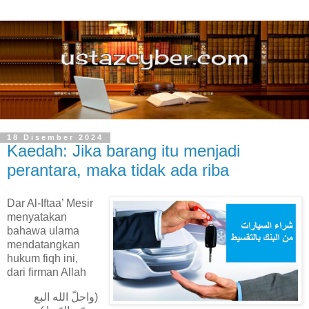
18 Disember 2024
Kaedah: Jika barang itu menjadi
perantara, maka tidak ada riba
Dar Al-Iftaa’ Mesir
menyatakan
bahawa ulama
mendatangkan
hukum fiqh ini,
dari firman Allah
(واحلّ الله البع