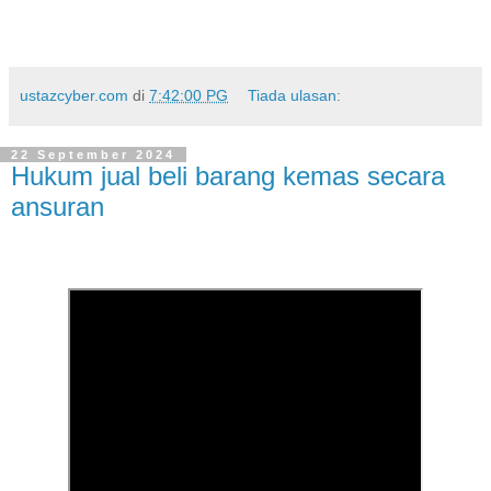
ustazcyber.com
di
7:42:00 PG
Tiada ulasan:
22 September 2024
Hukum jual beli barang kemas secara
ansuran