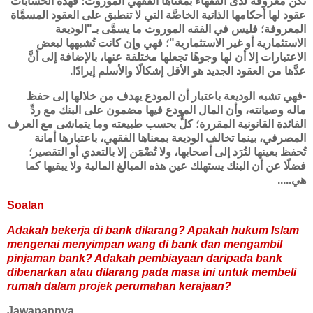
تكن معروفة لدى الفقهاء بمعناها الفقهي الموروث؛ فهذه الحسابات
عقود لها أحكامها الذاتية الخاصَّة التي لا تنطبق على العقود المسمَّاة
المعروفة؛ فليس في الفقه الموروث ما يسمَّى بـ"الوديعة
الاستثمارية أو غير الاستثمارية"؛ فهي وإن كانت تُشبهها لبعض
الاعتبارات إلا أن لها وجوهًا تجعلها مختلفة عنها، بالإضافة إلى أنَّ
عدَّها من العقود الجديد هو الأقل إشكالًا والأسلم إيرادًا.
-فهي تشبه الوديعة باعتبار أن المودع يهدف من خلالها إلى حفظ
ماله وصيانته، وأن المال المودع فيها مضمون على البنك مع ردِّ
الفائدة القانونية المقررة؛ كلٌّ بحسب طبيعته وما يتماشى مع العرف
المصرفي، بينما تخالف الوديعة بمعناها الفقهي، باعتبارها أمانة
تُحفظ بعينها لتُرَد إلى أصحابها، ولا تُضْمَن إلا بالتعدي أو التقصير؛
فضلًا عن أن البنك يستهلك عين هذه المبالغ المالية ولا يبقيها كما
هي.....
Soalan
Adakah bekerja di bank dilarang? Apakah hukum Islam
mengenai menyimpan wang di bank dan mengambil
pinjaman bank? Adakah pembiayaan daripada bank
dibenarkan atau dilarang pada masa ini untuk membeli
rumah dalam projek perumahan kerajaan?
Jawapannya