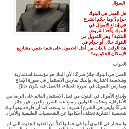
ا
لسؤال
هل العمل في البنوك
حرام؟ وما حكم الشرع
في إيداع الأموال في
البنوك وأخذ القروض
البنكية؟ وهل التمويل من
البنوك حلال أو حرام في
هذا الوقت بالذات من أجل الحصول على شقة ضمن مشاريع
الإسكان الحكومية؟
الجواب
العمل في البنوك جائزٌ شرعًا؛ لأن البنك هو مؤسسة استثمارية
وشخصية اعتبارية، والبنك يمارس الاستثمار في صورة الإيداع
ويمارس التمويل في صورة العطاء، فالعمل فيه يكون جائزًا.
وإيداع الأموال في البنوك من قبيل الاستثمار القائم على الرضا بين
الأطراف، وتحكمه القوانين وتمنع عنه الضرر والغرر، فهو جائز
شرعًا وليس في الشرع الشريف ما يمنعه، كما أن طرفه وهو البنك
شخصية اعتبارية تختلف أحكامها عن الشخصيات الطبيعية والأفراد.
والمختار في الفتوى أنها في جملتها تُعدُّ من العقود الجديدة التي لم