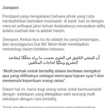
Jawapan
Pendapat yang mengatakan bahawa pihak yang cuba
mentashihkan transaksi muamalah di bank hari ini dengan
mencari pelbagai jalan keluar daripadanya merupakan talfiq
antara mazhab dan ia adalah haram.
Jawapan: Kedua-dua isu itu adalah isu yang berasingan,
dan sesunggunya Dar Ifta’ Mesir telah menetapkan
metodologi dalam berfatwa bahawa:
أن للمفتي التلفيق في الفتوى بحسب ما يراه محقِّقًا لمقاصد
التشريع وملبِّيًا لحاجات المكلفين
“
Mufti berhak untuk bertalfiq dalam berfatwa mengikut
apa yang dilihatnya sebagai mencapai tujuan syar’i dan
memenuhi keperluan orang rama
i”.
Dalam hal ini, harus bagi orang ramai untuk bermuamalah
dengan ketetapan yang ditetapkan oleh seorang mufti
sekalipun dengan cara bertalfiq.
Tidak dinafikan bahawa pandangan yang mengatakan