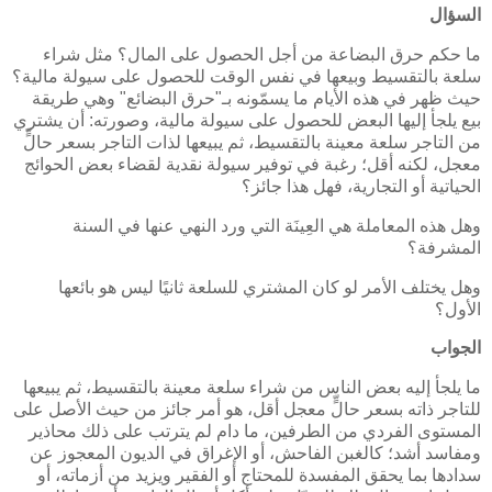
السؤال
ما حكم حرق البضاعة من أجل الحصول على المال؟ مثل شراء
سلعة بالتقسيط وبيعها في نفس الوقت للحصول على سيولة مالية؟
حيث ظهر في هذه الأيام ما يسمّونه بـ"حرق البضائع" وهي طريقة
بيع يلجأ إليها البعض للحصول على سيولة مالية، وصورته: أن يشتري
من التاجر سلعة معينة بالتقسيط، ثم يبيعها لذات التاجر بسعر حالٍّ
معجل، لكنه أقل؛ رغبة في توفير سيولة نقدية لقضاء بعض الحوائج
الحياتية أو التجارية، فهل هذا جائز؟
وهل هذه المعاملة هي العِينَة التي ورد النهي عنها في السنة
المشرفة؟
وهل يختلف الأمر لو كان المشتري للسلعة ثانيًا ليس هو بائعها
الأول؟
الجواب
ما يلجأ إليه بعض الناس من شراء سلعة معينة بالتقسيط، ثم يبيعها
للتاجر ذاته بسعر حالٍّ معجل أقل، هو أمر جائز من حيث الأصل على
المستوى الفردي من الطرفين، ما دام لم يترتب على ذلك محاذير
ومفاسد أشد؛ كالغبن الفاحش، أو الإغراق في الديون المعجوز عن
سدادها بما يحقق المفسدة للمحتاج أو الفقير ويزيد من أزماته، أو