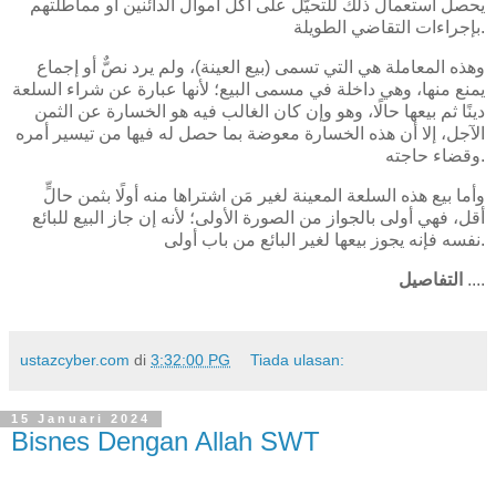
يحصل استعمال ذلك للتحيّل على أكل أموال الدائنين أو مماطلتهم
بإجراءات التقاضي الطويلة.
وهذه المعاملة هي التي تسمى (بيع العينة)، ولم يرد نصٌّ أو إجماع
يمنع منها، وهي داخلة في مسمى البيع؛ لأنها عبارة عن شراء السلعة
دينًا ثم بيعها حالًا، وهو وإن كان الغالب فيه هو الخسارة عن الثمن
الآجل، إلا أن هذه الخسارة معوضة بما حصل له فيها من تيسير أمره
وقضاء حاجته.
وأما بيع هذه السلعة المعينة لغير مَن اشتراها منه أولًا بثمن حالٍّ
أقل، فهي أولى بالجواز من الصورة الأولى؛ لأنه إن جاز البيع للبائع
نفسه فإنه يجوز بيعها لغير البائع من باب أولى.
التفاصيل
....
ustazcyber.com
di
3:32:00 PG
Tiada ulasan:
15 Januari 2024
Bisnes Dengan Allah SWT