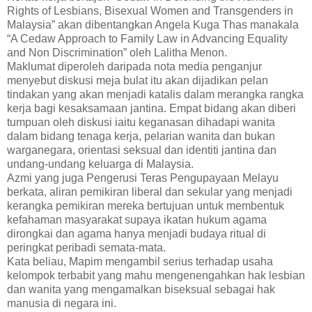
Rights of Lesbians, Bisexual Women and Transgenders in
Malaysia” akan dibentangkan Angela Kuga Thas manakala
“A Cedaw Approach to Family Law in Advancing Equality
and Non Discrimination” oleh Lalitha Menon.
Maklumat diperoleh daripada nota media penganjur
menyebut diskusi meja bulat itu akan dijadikan pelan
tindakan yang akan menjadi katalis dalam merangka rangka
kerja bagi kesaksamaan jantina. Empat bidang akan diberi
tumpuan oleh diskusi iaitu keganasan dihadapi wanita
dalam bidang tenaga kerja, pelarian wanita dan bukan
warganegara, orientasi seksual dan identiti jantina dan
undang-undang keluarga di Malaysia.
Azmi yang juga Pengerusi Teras Pengupayaan Melayu
berkata, aliran pemikiran liberal dan sekular yang menjadi
kerangka pemikiran mereka bertujuan untuk membentuk
kefahaman masyarakat supaya ikatan hukum agama
dirongkai dan agama hanya menjadi budaya ritual di
peringkat peribadi semata-mata.
Kata beliau, Mapim mengambil serius terhadap usaha
kelompok terbabit yang mahu mengenengahkan hak lesbian
dan wanita yang mengamalkan biseksual sebagai hak
manusia di negara ini.