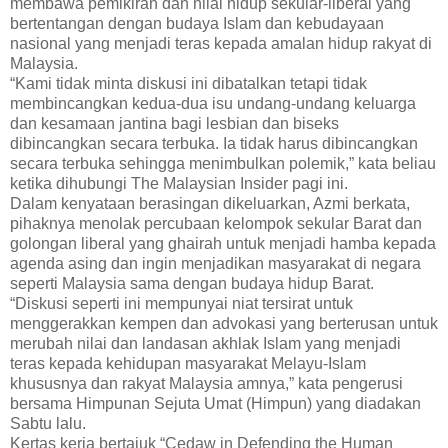
membawa pemikiran dan nilai hidup sekular-liberal yang
bertentangan dengan budaya Islam dan kebudayaan
nasional yang menjadi teras kepada amalan hidup rakyat di
Malaysia.
“Kami tidak minta diskusi ini dibatalkan tetapi tidak
membincangkan kedua-dua isu undang-undang keluarga
dan kesamaan jantina bagi lesbian dan biseks
dibincangkan secara terbuka. Ia tidak harus dibincangkan
secara terbuka sehingga menimbulkan polemik,” kata beliau
ketika dihubungi The Malaysian Insider pagi ini.
Dalam kenyataan berasingan dikeluarkan, Azmi berkata,
pihaknya menolak percubaan kelompok sekular Barat dan
golongan liberal yang ghairah untuk menjadi hamba kepada
agenda asing dan ingin menjadikan masyarakat di negara
seperti Malaysia sama dengan budaya hidup Barat.
“Diskusi seperti ini mempunyai niat tersirat untuk
menggerakkan kempen dan advokasi yang berterusan untuk
merubah nilai dan landasan akhlak Islam yang menjadi
teras kepada kehidupan masyarakat Melayu-Islam
khususnya dan rakyat Malaysia amnya,” kata pengerusi
bersama Himpunan Sejuta Umat (Himpun) yang diadakan
Sabtu lalu.
Kertas kerja bertajuk “Cedaw in Defending the Human