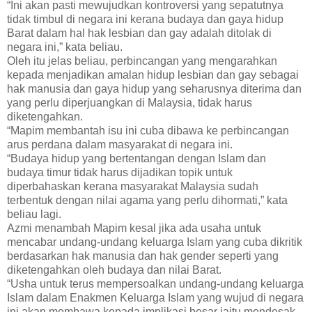
“Ini akan pasti mewujudkan kontroversi yang sepatutnya
tidak timbul di negara ini kerana budaya dan gaya hidup
Barat dalam hal hak lesbian dan gay adalah ditolak di
negara ini,” kata beliau.
Oleh itu jelas beliau, perbincangan yang mengarahkan
kepada menjadikan amalan hidup lesbian dan gay sebagai
hak manusia dan gaya hidup yang seharusnya diterima dan
yang perlu diperjuangkan di Malaysia, tidak harus
diketengahkan.
“Mapim membantah isu ini cuba dibawa ke perbincangan
arus perdana dalam masyarakat di negara ini.
“Budaya hidup yang bertentangan dengan Islam dan
budaya timur tidak harus dijadikan topik untuk
diperbahaskan kerana masyarakat Malaysia sudah
terbentuk dengan nilai agama yang perlu dihormati,” kata
beliau lagi.
Azmi menambah Mapim kesal jika ada usaha untuk
mencabar undang-undang keluarga Islam yang cuba dikritik
berdasarkan hak manusia dan hak gender seperti yang
diketengahkan oleh budaya dan nilai Barat.
“Usha untuk terus mempersoalkan undang-undang keluarga
Islam dalam Enakmen Keluarga Islam yang wujud di negara
ini akan membawa kepada implikasi besar iaitu mendesak