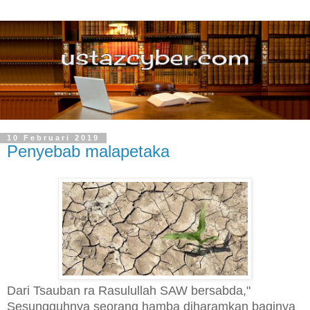
10 Februari 2019
Penyebab malapetaka
Dari Tsauban ra Rasulullah SAW bersabda,"
Sesungguhnya seorang hamba diharamkan baginya