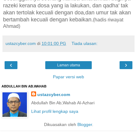
razeki kerana dosa yang ia lakukan, dan qadha' tak
akan tertolak kecuali dengan doa,dan umur tak akan
bertambah kecuali dengan kebaikan.
(hadis riwayat
Ahmad)
ustazcyber.com
di
10:01:00 PG
Tiada ulasan:
‹
›
Laman utama
Papar versi web
ABDULLAH BIN AB.WAHAB
ustazcyber.com
Abdullah Bin Ab,Wahab Al-Azhari
Lihat profil lengkap saya
Dikuasakan oleh
Blogger
.