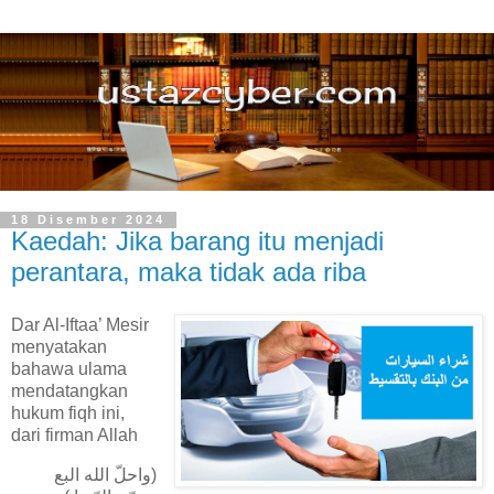
18 Disember 2024
Kaedah: Jika barang itu menjadi
perantara, maka tidak ada riba
Dar Al-Iftaa’ Mesir
menyatakan
bahawa ulama
mendatangkan
hukum fiqh ini,
dari firman Allah
(واحلّ الله البع