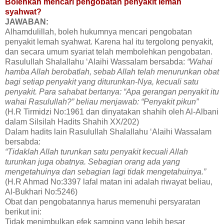
Bolehkah mencari pengobatan penyakit lemah
syahwat?
JAWABAN:
Alhamdulillah, boleh hukumnya mencari pengobatan
penyakit lemah syahwat. Karena hal itu tergolong penyakit,
dan secara umum syariat telah membolehkan pengobatan.
Rasulullah Shalallahu ‘Alaihi Wassalam bersabda:
“Wahai
hamba Allah berobatlah, sebab Allah telah menurunkan obat
bagi setiap penyakit yang diturunkan-Nya, kecuali satu
penyakit. Para sahabat bertanya: “Apa gerangan penyakit itu
wahai Rasulullah?” beliau menjawab: “Penyakit pikun”
(H.R Tirmidzi No:1961 dan dinyatakan shahih oleh Al-Albani
dalam Silsilah Hadits Shahih XX/202)
Dalam hadits lain Rasulullah Shalallahu ‘Alaihi Wassalam
bersabda:
“Tidaklah Allah turunkan satu penyakit kecuali Allah
turunkan juga obatnya. Sebagian orang ada yang
mengetahuinya dan sebagian lagi tidak mengetahuinya.”
(H.R Ahmad No:3397 lafal matan ini adalah riwayat beliau,
Al-Bukhari No:5246)
Obat dan pengobatannya harus memenuhi persyaratan
berikut ini:
Tidak menimbulkan efek samping yang lebih besar