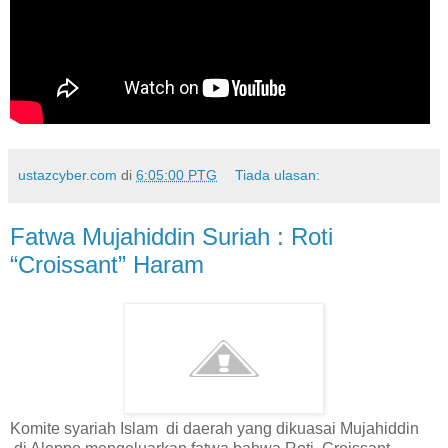
ustazcyber.com
di
6:05:00 PTG
Tiada ulasan:
Fatwa Mujahiddin Suriah : Roti
“Croissant” Haram
Komite syariah Islam di daerah yang dikuasai Mujahiddin