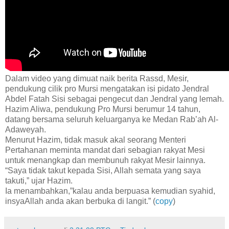
Dalam video yang dimuat naik berita Rassd, Mesir,
pendukung cilik pro Mursi mengatakan isi pidato Jendral
Abdel Fatah Sisi sebagai pengecut dan Jendral yang lemah.
Hazim Aliwa, pendukung Pro Mursi berumur 14 tahun,
datang bersama seluruh keluarganya ke Medan Rab’ah Al-
Adaweyah.
Menurut Hazim, tidak masuk akal seorang Menteri
Pertahanan meminta mandat dari sebagian rakyat Mesi
untuk menangkap dan membunuh rakyat Mesir lainnya.
“Saya tidak takut kepada Sisi, Allah semata yang saya
takuti,” ujar Hazim.
Ia menambahkan,”kalau anda berpuasa kemudian syahid,
insyaAllah anda akan berbuka di langit.” (
copy
)