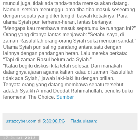
muncul juga, tidak ada tanda-tanda mereka akan datang.
Namun, setelah menunggu lama tiba-tiba masuk seseorang
dengan sepatu yang ditenteng di bawah ketiaknya. Para
ulama Syiah pun terheran-heran, lantas bertanya:
“Mengapa kau membawa masuk sepatumu ke ruangan ini?”
Orang yang ditanya lantas menjawab: “Setahu saya, di
zaman Rasulullah orang-orang Syiah suka mencuri sandal.”
Ulama Syiah pun saling pandang antara satu dengan
lainnya dengan pandangan heran. Lalu mereka berkata:
“Tapi di zaman Rasul belum ada Syiah.”
“Kalau begitu diskusi kita telah selesai. Dari manakah
datangnya ajaran agama kalian kalau di zaman Rasulullah
tidak ada Syiah,” jawab laki-laki itu dengan brilian.
Tenyata orang yang datang membawa sepatu tersebut
adalah Syaikh Ahmad Deedat Rahimahullah, penulis buku
fenomenal The Choice.
Sumber
ustazcyber.com
di
5:30:00 PG
Tiada ulasan:
17 Julai 2013