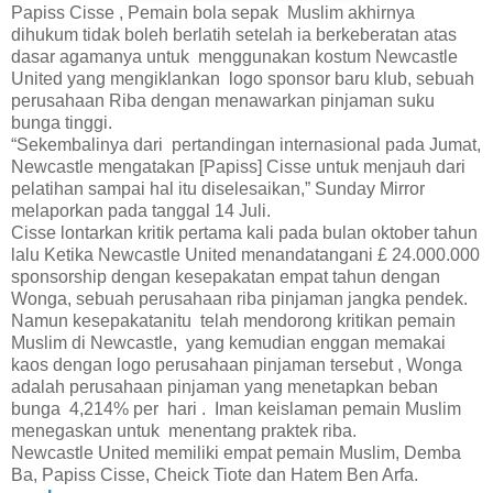
Papiss Cisse , Pemain bola sepak Muslim akhirnya
dihukum tidak boleh berlatih setelah ia berkeberatan atas
dasar agamanya untuk menggunakan kostum Newcastle
United yang mengiklankan logo sponsor baru klub, sebuah
perusahaan Riba dengan menawarkan pinjaman suku
bunga tinggi.
“Sekembalinya dari pertandingan internasional pada Jumat,
Newcastle mengatakan [Papiss] Cisse untuk menjauh dari
pelatihan sampai hal itu diselesaikan,” Sunday Mirror
melaporkan pada tanggal 14 Juli.
Cisse lontarkan kritik pertama kali pada bulan oktober tahun
lalu Ketika Newcastle United menandatangani £ 24.000.000
sponsorship dengan kesepakatan empat tahun dengan
Wonga, sebuah perusahaan riba pinjaman jangka pendek.
Namun kesepakatanitu telah mendorong kritikan pemain
Muslim di Newcastle, yang kemudian enggan memakai
kaos dengan logo perusahaan pinjaman tersebut , Wonga
adalah perusahaan pinjaman yang menetapkan beban
bunga 4,214% per hari . Iman keislaman pemain Muslim
menegaskan untuk menentang praktek riba.
Newcastle United memiliki empat pemain Muslim, Demba
Ba, Papiss Cisse, Cheick Tiote dan Hatem Ben Arfa.