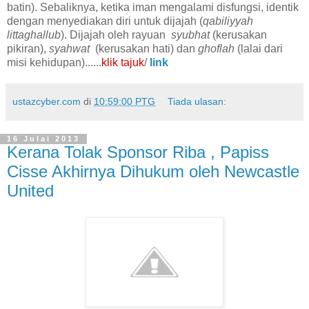
batin). Sebaliknya, ketika iman mengalami disfungsi, identik
dengan menyediakan diri untuk dijajah (
qabiliyyah
littaghallub
). Dijajah oleh rayuan
syubhat
(kerusakan
pikiran),
syahwat
(kerusakan hati) dan
ghoflah
(lalai dari
misi kehidupan)......
klik tajuk
/
link
ustazcyber.com
di
10:59:00 PTG
Tiada ulasan:
16 Julai 2013
Kerana Tolak Sponsor Riba , Papiss
Cisse Akhirnya Dihukum oleh Newcastle
United