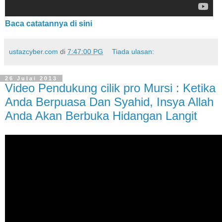
Baca catatannya di sini
ustazcyber.com
di
7:47:00 PG
Tiada ulasan:
26 Julai 2013
Video Pendukung cilik pro Mursi : Ketika
Anda Berpuasa Dan Syahid, Insya Allah
Anda Akan Berbuka Hidangan Langit