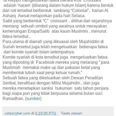
di Aleppo mengeluarkan fatwa bahwa Roti Croissant
adalah ‘haram’ (dilarang dalam hukum Islam) karena bentuk
dari roti tersebut berbentuk lambang “Colonial”, harian Al
Asharq Awsat melaporkan pada hari Selasa.
Sabit yang berbentuk “C” croissant , dilihat dari sejarahnya
memang sebuah simbol yang awalnya untuk merayakan
kemenangan Eropa/Salib atas kaum Muslimin , menurut
fatwa tersebut .
Para ulama di daerah yang dikuasai oleh Mujahiddin di
Suriah tersebut juga telah mengeluarkan beberapa fatwa
dari komite syariah Islam setempatnya.
Komite syariah di kota tersebut juga mengeluarkan fatwa
yang diposting di Facebook mereka yang melarang ” para
Muslimah memakai make up dan pakaian ketat yang
membentuk tubuh saat pergi keluar rumah.”
Sebuah fatwa yang dikeluarkan oleh Dewan Peradilan
Serikat, berafiliasi dengan Milisi Mujahidin , dan juga
mereka menetapkan sanksi hukuman satu tahun penjara
bagi siapa pun yang tidak berpuasa selama bulan suci
Ramadhan. (
sumber
)
ustazcyber.com
di
5:19:00 PTG
Tiada ulasan: