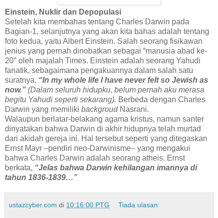
Einstein, Nuklir dan Depopulasi
Setelah kita membahas tentang Charles Darwin pada
Bagian-1, selanjutnya yang akan kita bahas adalah tentang
foto kedua, yaitu Albert Einstein. Salah seorang fisikawan
jenius yang pernah dinobatkan sebagai “manusia abad ke-
20″ oleh majalah Times. Einstein adalah seorang Yahudi
fanatik, sebagaimana pengakuannya dalam salah satu
suratnya,
“In my whole life I have never felt so Jewish as
now.”
(Dalam seluruh hidupku, belum pernah aku merasa
begitu Yahudi seperti sekarang)
.
Berbeda dengan Charles
Darwin yang memiliki
backgroud
Nasrani.
Walaupun berlatar-belakang agama kristus, namun santer
dinyatakan bahwa Darwin di akhir hidupnya telah murtad
dari akidah gereja ini. Hal tersebut seperti yang ditegaskan
Ernst Mayr –pendiri neo-Darwinisme– yang mengakui
bahwa Charles Darwin adalah seorang atheis. Ernst
berkata,
“Jelas bahwa Darwin kehilangan imannya di
tahun 1836-1839
…”
ustazcyber.com
di
10:16:00 PTG
Tiada ulasan: