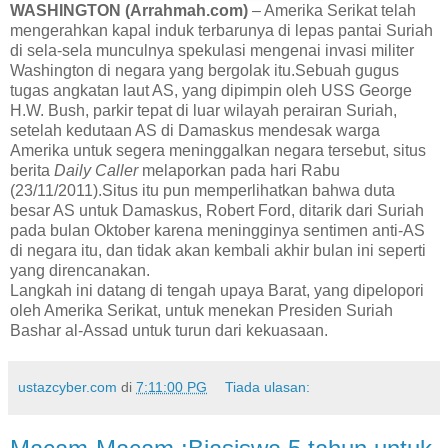
WASHINGTON (Arrahmah.com)
– Amerika Serikat telah
mengerahkan kapal induk terbarunya di lepas pantai Suriah
di sela-sela munculnya spekulasi mengenai invasi militer
Washington di negara yang bergolak itu.Sebuah gugus
tugas angkatan laut AS, yang dipimpin oleh USS George
H.W. Bush, parkir tepat di luar wilayah perairan Suriah,
setelah kedutaan AS di Damaskus mendesak warga
Amerika untuk segera meninggalkan negara tersebut, situs
berita
Daily Caller
melaporkan pada hari Rabu
(23/11/2011).Situs itu pun memperlihatkan bahwa duta
besar AS untuk Damaskus, Robert Ford, ditarik dari Suriah
pada bulan Oktober karena meningginya sentimen anti-AS
di negara itu, dan tidak akan kembali akhir bulan ini seperti
yang direncanakan.
Langkah ini datang di tengah upaya Barat, yang dipelopori
oleh Amerika Serikat, untuk menekan Presiden Suriah
Bashar al-Assad untuk turun dari kekuasaan.
ustazcyber.com
di
7:11:00 PG
Tiada ulasan: