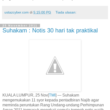
ustazcyber.com
di
5:15:00 PG
Tiada ulasan:
25 November 2011
Suhakam : Notis 30 hari tak praktikal
KUALA LUMPUR, 25 Nov[
TMI
] — Suhakam
mengemukakan 11 syor kepada pentadbiran Najib agar
meminda peruntukan Rang Undang-undang Perhimpunan
Aman 2011 termasuk mengkaji semula tempoh notis wajib