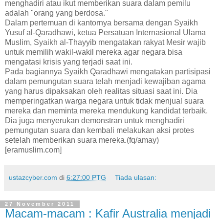
menghadiri atau ikut memberikan suara dalam pemilu
adalah "orang yang berdosa."
Dalam pertemuan di kantornya bersama dengan Syaikh
Yusuf al-Qaradhawi, ketua Persatuan Internasional Ulama
Muslim, Syaikh al-Thayyib mengatakan rakyat Mesir wajib
untuk memilih wakil-wakil mereka agar negara bisa
mengatasi krisis yang terjadi saat ini.
Pada bagiannya Syaikh Qaradhawi mengatakan partisipasi
dalam pemungutan suara telah menjadi kewajiban agama
yang harus dipaksakan oleh realitas situasi saat ini. Dia
memperingatkan warga negara untuk tidak menjual suara
mereka dan meminta mereka mendukung kandidat terbaik.
Dia juga menyerukan demonstran untuk menghadiri
pemungutan suara dan kembali melakukan aksi protes
setelah memberikan suara mereka.(fq/amay)
[eramuslim.com]
ustazcyber.com
di
6:27:00 PTG
Tiada ulasan:
27 November 2011
Macam-macam : Kafir Australia menjadi