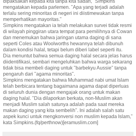
dipaksakan kepada kita tanpa kita sadari," Simpkins
mengatakan kepada parlemen. "Apa yang terjadi adalah
terlalu sering minoritas di negeri ini diistimewakan tanpa
memperhatikan mayoritas."
Simpkins mengatakan ia telah melakukan survei tidak resmi
di wilayah pinggiran utara tempat para pemilihnya di Cowan
dan menemukan bahwa jaringan utama daging di sana
seperti Coles atau Woolworths hewannya telah dibunuh
dalam kondisi halal, tetapi belum diberi label seperti itu.
Dia menuntut bahwa semua daging halal secara jelas harus
diidentifikasi, sembari mengeluhkan bahwa warga sekarang
tidak bisa membeli daging untuk "barbekyu Aussie" tanpa
pengaruh dari "agama minoritas".
Simpkins mengatakan bahwa Muhammad nabi umat Islam
telah berbicara tentang bagaimana agama dapat diperluas
di seluruh dunia dengan mengajak orang untuk makan
daging halal. "Dia dilaporkan berkata, non-Muslim akan
menjadi Muslim salah satunya adalah pada saat mereka
makan daging yang kita sembelih". Ini adalah salah satu
aspek kunci untuk mengkonversi non muslim kepada Islam,"
kata Simpkins.(fq/perthnow)[eramuslim.com]