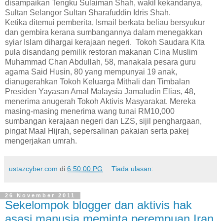
disampaikan Tengku Sulaiman Shah, wakil kekandanya,
Sultan Selangor Sultan Sharafuddin Idris Shah.
Ketika ditemui pemberita, Ismail berkata beliau bersyukur
dan gembira kerana sumbangannya dalam menegakkan
syiar Islam dihargai kerajaan negeri. Tokoh Saudara Kita
pula disandang pemilik restoran makanan Cina Muslim
Muhammad Chan Abdullah, 58, manakala pesara guru
agama Said Husin, 80 yang mempunyai 19 anak,
dianugerahkan Tokoh Keluarga Mithali dan Timbalan
Presiden Yayasan Amal Malaysia Jamaludin Elias, 48,
menerima anugerah Tokoh Aktivis Masyarakat. Mereka
masing-masing menerima wang tunai RM10,000
sumbangan kerajaan negeri dan LZS, sijil penghargaan,
pingat Maal Hijrah, sepersalinan pakaian serta pakej
mengerjakan umrah.
ustazcyber.com
di
6:50:00 PG
Tiada ulasan:
26 November 2011
Sekelompok blogger dan aktivis hak
asasi manusia meminta perempuan Iran