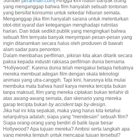
Sumber [
arrahmah.com
] Hingga kini masih banyak orang
yang menganggap bahwa film hanyalah sebuah tontonan
yang bersifat konsumsi untuk sekedar hiburan semata.
Menganggap jika film hanyalah sarana untuk melenturkan
otot-otot syaraf dari ketegangan menghadapi rutinitas
harian. Dan tidak sedikit publik yang mengingkari bahwa
sebuah film ternyata banyak menyimpan pesan-pesan yang
ingin ditanamkan secara halus oleh produsen di bawah
alam sadar para penonton.
Dalam membahas perfilman, pikiran kita akan ditarik secara
paksa kepada industri raksasa perfilman dunia bernama
“Hollywood”. Karena dunia telah mengakui betapa hebatnya
mereka membuat adegan film dengan skala teknologi
animasi yang utra-canggih. Tapi kini, harusnya kita mulai
membuka mata bahwa hasil karya mereka tercipta bukan
tanpa maksud, film yang mereka ciptakan bukan terlahir di
atas awang-awang semata, dan skenario yang mereka
garap tercipta bukan
by accident
tapi
by-design
.
Jika hal ini kita sepakati, maka yang harus kita ketahui
selanjutnya adalah; siapa yang “mendesain” sebuah film?
Siapa orang-orang yang berdiri di balik layar besar
Hollywood? Apa tujuan mereka? Ambisi serta langkah apa
yang mereka tempuh untuk mencapai tujuan tersebut?