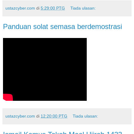
ustazcyber.com
di
5:29:00 PTG
Tiada ulasan:
Panduan solat semasa berdemostrasi
ustazcyber.com
di
12:20:00 PTG
Tiada ulasan: