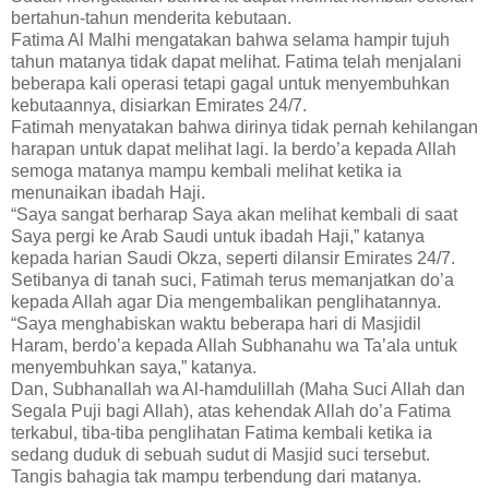
bertahun-tahun menderita kebutaan.
Fatima Al Malhi mengatakan bahwa selama hampir tujuh
tahun matanya tidak dapat melihat. Fatima telah menjalani
beberapa kali operasi tetapi gagal untuk menyembuhkan
kebutaannya, disiarkan Emirates 24/7.
Fatimah menyatakan bahwa dirinya tidak pernah kehilangan
harapan untuk dapat melihat lagi. Ia berdo’a kepada Allah
semoga matanya mampu kembali melihat ketika ia
menunaikan ibadah Haji.
“Saya sangat berharap Saya akan melihat kembali di saat
Saya pergi ke Arab Saudi untuk ibadah Haji,” katanya
kepada harian Saudi Okza, seperti dilansir Emirates 24/7.
Setibanya di tanah suci, Fatimah terus memanjatkan do’a
kepada Allah agar Dia mengembalikan penglihatannya.
“Saya menghabiskan waktu beberapa hari di Masjidil
Haram, berdo’a kepada Allah Subhanahu wa Ta’ala untuk
menyembuhkan saya,” katanya.
Dan, Subhanallah wa Al-hamdulillah (Maha Suci Allah dan
Segala Puji bagi Allah), atas kehendak Allah do’a Fatima
terkabul, tiba-tiba penglihatan Fatima kembali ketika ia
sedang duduk di sebuah sudut di Masjid suci tersebut.
Tangis bahagia tak mampu terbendung dari matanya.