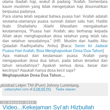
utama ibadah haji, wukuf di padang ‘Arafah. Sementara
kaum muslimin yang tidak mengerjakan haji disunnahkan
berpuasa padanya.
Para ulama telah sepakat bahwa puasa hari ‘Arafah adalah
seutama-utamanya puasa sunnah dalam satu hari. Hadits
Nabi
Shallallahu 'Alaihi Wasallam
mengabarkan
keutamannya, “Puasa hari 'Arafah; aku berharap kepada
Allah akan menghapuskan dosa setahun yang telah lalu
dan setahun sesudahnya.” (HR. Muslim dari hadits Abu
Qatadah Radhiyallahu 'Anhu) [Baca:
Senin Ini Jadwal
Puasa Hari Arafah, Bisa Menghapuskan Dosa Dua Tahun
]
Apa maksud dari keutamaan puasa ‘Arafah yang
mengapuskan dosa dua tahun, pada tahun tersebut dan
tahun sesudahnya? Apakah semua dosa, besar dan
kecilnya? Ataukah hanya dosa kecil saja?
Meghapuskan Dosa Dua Tahun....
gkostrad Letjen TNI (Purn) Johnny Lumintang.
ustazcyber.com
di
6:08:00 PG
Tiada ulasan:
11 Oktober 2013
Video...Kekejaman Syi'ah Hizbullah