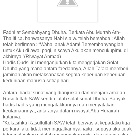
Fadhilat Sembahyang Dhuha. Berkata Abu Murrah Ath-
Tha’ifi r.a. bahwasanya Nabi s.a.w. telah bersabda : Allah
telah berfirman : “Wahai anak Adam! Bersembahyanglah
untuk Aku di awal pagi, niscaya Aku akan mencukupimu di
akhirnya.”(Riwayat Ahmad)
Hadis Qudsi ini menganjurkan kita mengerjakan Solat
Dhuha yang mana antara faedahnya, Allah Ta’ala memberi
jaminan akan melaksanakan segala keperluan-keperluan
keduniaan manusia setiap hari.
Antara ibadat sunat yang dianjurkan dan menjadi amalan
Rasullullah SAW sendiri ialah solat sunat Dhuha. Banyak
hadis-hadis yang mengalakkannya dan menyatakan
keutamaannya, antaranya dalam riwayat Abu Hurairah
katanya:
“Kekasihku Rasullullah SAW telah berwasiat kepadaku tiga
perkara, aku tidak meninggalkannya, iaitu ; supaya aku tidak
tidur melainkan setelah mengerjakan witir, dan supaya aku