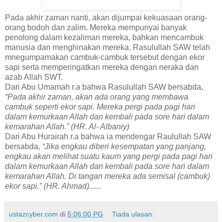
Pada akhir zaman nanti, akan dijumpai kekuasaan orang-
orang bodoh dan zalim. Mereka mempunyai banyak
penolong dalam kezaliman mereka, bahkan mencambuk
manusia dan menghinakan mereka. Rasulullah SAW telah
mnegumpamakan cambuk-cambuk tersebut dengan ekor
sapi serta memperingatkan mereka dengan neraka dan
azab Allah SWT.
Dari Abu Umamah r.a bahwa Rasulullah SAW bersabda,
“Pada akhir zaman, akan ada orang yang membawa
cambuk seperti ekor sapi. Mereka pergi pada pagi hari
dalam kemurkaan Allah dan kembali pada sore hari dalam
kemarahan Allah.” (HR. Al- Albaniy)
Dari Abu Hurairah r.a bahwa ia mendengar Raulullah SAW
bersabda,
“Jika engkau diberi kesempatan yang panjang,
engkau akan melihat suatu kaum yang pergi pada pagi hari
dalam kemurkaan Allah dan kembali pada sore hari dalam
kemarahan Allah. Di tangan mereka ada semisal (cambuk)
ekor sapi.” (HR. Ahmad)......
ustazcyber.com
di
5:06:00 PG
Tiada ulasan: