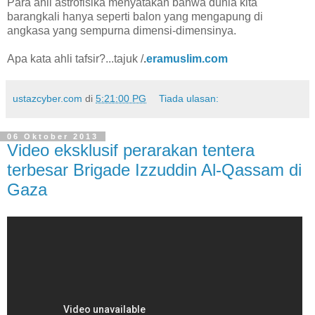
Para ahli astrofisika menyatakan bahwa dunia kita
barangkali hanya seperti balon yang mengapung di
angkasa yang sempurna dimensi-dimensinya.
Apa kata ahli tafsir?...tajuk /
.
eramuslim.com
ustazcyber.com
di
5:21:00 PG
Tiada ulasan:
06 Oktober 2013
Video eksklusif perarakan tentera
terbesar Brigade Izzuddin Al-Qassam di
Gaza