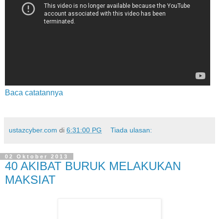
Baca catatannya
ustazcyber.com
di
6:31:00 PG
Tiada ulasan:
02 Oktober 2013
40 AKIBAT BURUK MELAKUKAN
MAKSIAT