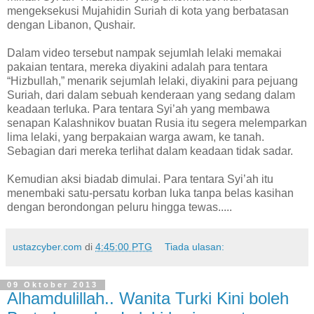
mengeksekusi Mujahidin Suriah di kota yang berbatasan
dengan Libanon, Qushair.
Dalam video tersebut nampak sejumlah lelaki memakai
pakaian tentara, mereka diyakini adalah para tentara
“Hizbullah,” menarik sejumlah lelaki, diyakini para pejuang
Suriah, dari dalam sebuah kenderaan yang sedang dalam
keadaan terluka. Para tentara Syi’ah yang membawa
senapan Kalashnikov buatan Rusia itu segera melemparkan
lima lelaki, yang berpakaian warga awam, ke tanah.
Sebagian dari mereka terlihat dalam keadaan tidak sadar.
Kemudian aksi biadab dimulai. Para tentara Syi’ah itu
menembaki satu-persatu korban luka tanpa belas kasihan
dengan berondongan peluru hingga tewas.....
ustazcyber.com
di
4:45:00 PTG
Tiada ulasan:
09 Oktober 2013
Alhamdulillah.. Wanita Turki Kini boleh