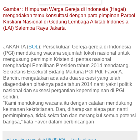
Gambar : Himpunan Warga Gereja di Indonesia (Hagai)
mengadakan temu konsultasi dengan para pimpinan Parpol
Kristiani Nasional di Gedung Lembaga Alkitab Indonesia
(LAI) Salemba Raya Jakarta
JAKARTA (
SOL
): Persekutuan Gereja-gereja di Indonesia
(PGI) mendukung wacana sejumlah tokoh nasional untuk
mengusung pemimpin Kristen di pentas nasional
menghadapi Pemilihan Presiden tahun 2014 mendatang.
Sekretaris Eksekutif Bidang Marturia PGI Pdt. Favor A.
Bancin, mengatakan ada ada dua suksesi yang telah
diagendakan pihaknya pada tahun 2014 nanti yakni politik
nasional dan suksesi pergantian kepemimpinan di PGI
sendiri.
“Kami mendukung wacana itu dengan catatan mendukung
keimanan kekristianan. Dan, diharapkan siapa pun nanti
pemimpinnya, tidak sektarian dan merangkul semua potensi
bangsa,” kata Favor dalam perbincangan
ustazcyber.com
di
5:06:00 PG
Tiada ulasan: