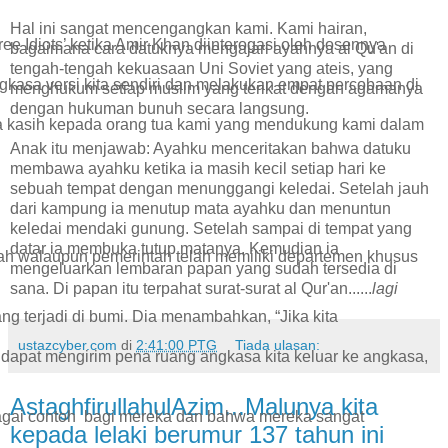
Hal ini sangat mencengangkan kami. Kami hairan,
e Idiots’ ketika Amir Khan diinterogasi oleh dosennya
bagaimana cara datuknya mengajari ayahnya al Qu'an di
tengah-tengah kekuasaan Uni Soviet yang ateis, yang
gkasa versi kita sendiri dan melakukan empat percobaan di
menghukum setiap muslim yang terikat dengan agamanya
dengan hukuman bunuh secara langsung.
ma kasih kepada orang tua kami yang mendukung kami dalam
Anak itu menjawab: Ayahku menceritakan bahwa datuku
membawa ayahku ketika ia masih kecil setiap hari ke
sebuah tempat dengan menunggangi keledai. Setelah jauh
dari kampung ia menutup mata ayahku dan menuntun
keledai mendaki gunung. Setelah sampai di tempat yang
datar ia membuka tutup matanya. Kemudian ia
ah walaupun pemerintah telah memiliki departemen khusus
mengeluarkan lembaran papan yang sudah tersedia di
sana. Di papan itu terpahat surat-surat al Qur'an......
lagi
g terjadi di bumi. Dia menambahkan, “Jika kita
ustazcyber.com
di
2:41:00 PTG
Tiada ulasan:
 dapat mengirim pena ruang angkasa kita keluar ke angkasa,
AstaghfirullahulAzim...Malunya kita
bagai contoh bagi mereka dan bahwa mereka sangat
kepada lelaki berumur 137 tahun ini