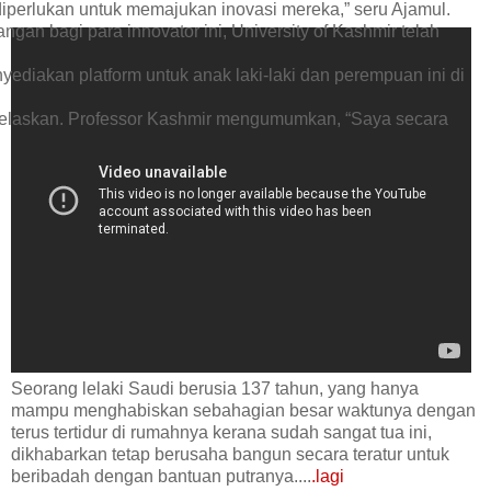
iperlukan untuk memajukan inovasi mereka,” seru Ajamul.
n bagi para innovator ini, University of Kashmir telah
ediakan platform untuk anak laki-laki dan perempuan ini di
enjelaskan. Professor Kashmir mengumumkan, “Saya secara
Seorang lelaki Saudi berusia 137 tahun, yang hanya
mampu menghabiskan sebahagian besar waktunya dengan
terus tertidur di rumahnya kerana sudah sangat tua ini,
dikhabarkan tetap berusaha bangun secara teratur untuk
beribadah dengan bantuan putranya....
.lagi