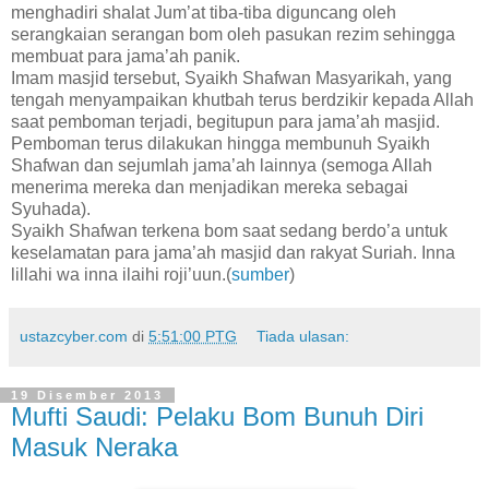
menghadiri shalat Jum’at tiba-tiba diguncang oleh
serangkaian serangan bom oleh pasukan rezim sehingga
membuat para jama’ah panik.
Imam masjid tersebut, Syaikh Shafwan Masyarikah, yang
tengah menyampaikan khutbah terus berdzikir kepada Allah
saat pemboman terjadi, begitupun para jama’ah masjid.
Pemboman terus dilakukan hingga membunuh Syaikh
Shafwan dan sejumlah jama’ah lainnya (semoga Allah
menerima mereka dan menjadikan mereka sebagai
Syuhada).
Syaikh Shafwan terkena bom saat sedang berdo’a untuk
keselamatan para jama’ah masjid dan rakyat Suriah. Inna
lillahi wa inna ilaihi roji’uun.(
sumber
)
ustazcyber.com
di
5:51:00 PTG
Tiada ulasan:
19 Disember 2013
Mufti Saudi: Pelaku Bom Bunuh Diri
Masuk Neraka