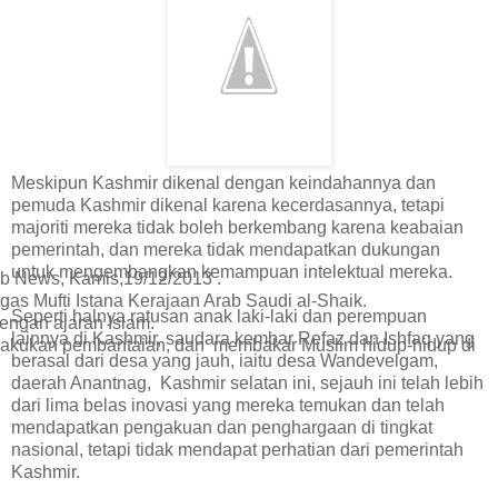
Meskipun Kashmir dikenal dengan keindahannya dan
pemuda Kashmir dikenal karena kecerdasannya, tetapi
majoriti mereka tidak boleh berkembang karena keabaian
pemerintah, dan mereka tidak mendapatkan dukungan
untuk mengembangkan kemampuan intelektual mereka.
rab News, Kamis,19/12/2013 .
as Mufti Istana Kerajaan Arab Saudi al-Shaik.
Seperti halnya ratusan anak laki-laki dan perempuan
engan ajaran Islam.
lainnya di Kashmir, saudara kembar Refaz dan Ishfaq yang
 melakukan pembantaian, dan membakar Muslim hidup-hidup di
berasal dari desa yang jauh, iaitu desa Wandevelgam,
daerah Anantnag, Kashmir selatan ini, sejauh ini telah lebih
dari lima belas inovasi yang mereka temukan dan telah
mendapatkan pengakuan dan penghargaan di tingkat
nasional, tetapi tidak mendapat perhatian dari pemerintah
Kashmir.