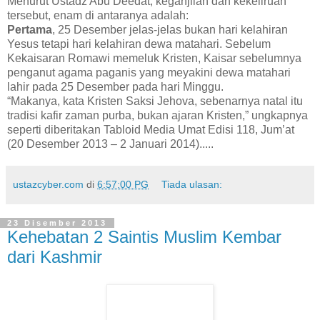
Menurut Ustadz Abu Deedat, keganjilan dan kekeliruan
tersebut, enam di antaranya adalah:
Pertama
, 25 Desember jelas-jelas bukan hari kelahiran
Yesus tetapi hari kelahiran dewa matahari. Sebelum
Kekaisaran Romawi memeluk Kristen, Kaisar sebelumnya
penganut agama paganis yang meyakini dewa matahari
lahir pada 25 Desember pada hari Minggu.
“Makanya, kata Kristen Saksi Jehova, sebenarnya natal itu
tradisi kafir zaman purba, bukan ajaran Kristen,” ungkapnya
seperti diberitakan Tabloid Media Umat Edisi 118, Jum’at
(20 Desember 2013 – 2 Januari 2014).....
ustazcyber.com
di
6:57:00 PG
Tiada ulasan:
23 Disember 2013
Kehebatan 2 Saintis Muslim Kembar
dari Kashmir