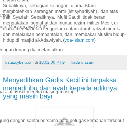
Sebaliknya, sebagian kalangan ulama Islam
membolehkan serangan martir (istisyhadiyah) , dan atas
nnya.”
dalil Syariah. Sebaliknya, Mufti Saudi, tidak berani
mengatakan penjahat dan murtad rezim militer Mesir, di
urat Maryam ayat 30-34.
mana mereka telah tenggelam dalam darah rakyat mereka,
dan melakukan pembantaian, dan membakar Muslim hidup-
hidup di masjid al-Adawiyah. (
voa-islam.com
)
 Dengan tenang dia melanjutkan:
ustazcyber.com
di
10:02:00 PTG
Tiada ulasan:
Menyedihkan Gadis Kecil ini terpaksa
menjadi ibu dan ayah kepada adiknya
wa alat musik mereka masing-masing.
yang masih bayi
gung dengan santai bersama para petugas kemanan tersebut