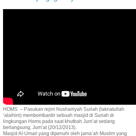
HOMS – Pasukan rejim Nushairiyah Suriah (laknatullah
‘alaihim) membombardir sebuah masjid di Suriah di
lingkungan Homs pada saat khutbah Jum’at sedang
berlangsung, Jum’at (20/12/2013).
Masjid Al-Umari yang dipenuhi oleh jama’ah Muslim yang