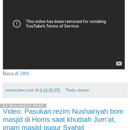
Baca di
SINI
ustazcyber.com
di
9:14:00 PG
Tiada ulasan:
21 Disember 2013
Video: Pasukan rezim Nushairiyah bom
masjid di Homs saat khutbah Jum'at,
imam masjid gugur Syahid