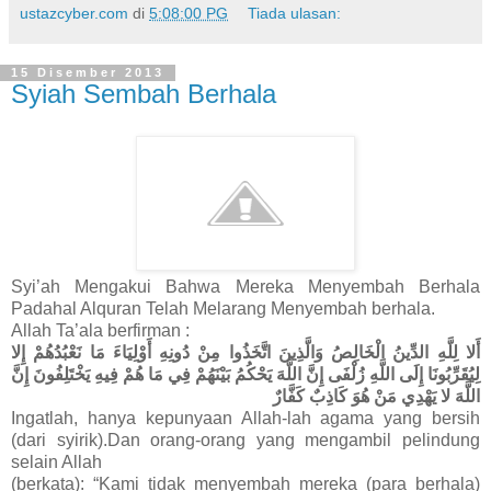
ustazcyber.com
di
5:08:00 PG
Tiada ulasan:
15 Disember 2013
Syiah Sembah Berhala
Syi’ah Mengakui Bahwa Mereka Menyembah Berhala
Padahal Alquran Telah Melarang Menyembah berhala.
Allah Ta’ala berfirman :
أَلا لِلَّهِ الدِّينُ الْخَالِصُ وَالَّذِينَ اتَّخَذُوا مِنْ دُونِهِ أَوْلِيَاءَ مَا نَعْبُدُهُمْ إِلا
لِيُقَرِّبُونَا إِلَى اللَّهِ زُلْفَى إِنَّ اللَّهَ يَحْكُمُ بَيْنَهُمْ فِي مَا هُمْ فِيهِ يَخْتَلِفُونَ إِنَّ
اللَّهَ لا يَهْدِي مَنْ هُوَ كَاذِبٌ كَفَّارٌ
Ingatlah, hanya kepunyaan Allah-lah agama yang bersih
(dari syirik).Dan orang-orang yang mengambil pelindung
selain Allah
(berkata): “Kami tidak menyembah mereka (para berhala)