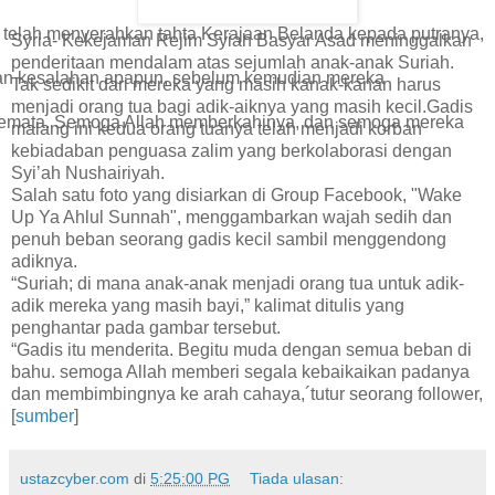
ni telah menyerahkan tahta Kerajaan Belanda kepada putranya,
Syria- Kekejaman Rejim Syiah Basyar Asad meninggalkan
penderitaan mendalam atas sejumlah anak-anak Suriah.
kukan kesalahan apapun, sebelum kemudian mereka
Tak sedikit dari mereka yang masih kanak-kanan harus
menjadi orang tua bagi adik-aiknya yang masih kecil.Gadis
emata. Semoga Allah memberkahinya, dan semoga mereka
malang ini kedua orang tuanya telah menjadi korban
kebiadaban penguasa zalim yang berkolaborasi dengan
Syi’ah Nushairiyah.
Salah satu foto yang disiarkan di Group Facebook, "Wake
Up Ya Ahlul Sunnah", menggambarkan wajah sedih dan
penuh beban seorang gadis kecil sambil menggendong
adiknya.
“Suriah; di mana anak-anak menjadi orang tua untuk adik-
adik mereka yang masih bayi,” kalimat ditulis yang
penghantar pada gambar tersebut.
“Gadis itu menderita. Begitu muda dengan semua beban di
bahu. semoga Allah memberi segala kebaikaikan padanya
dan membimbingnya ke arah cahaya,´tutur seorang follower,
[
sumber
]
ustazcyber.com
di
5:25:00 PG
Tiada ulasan: