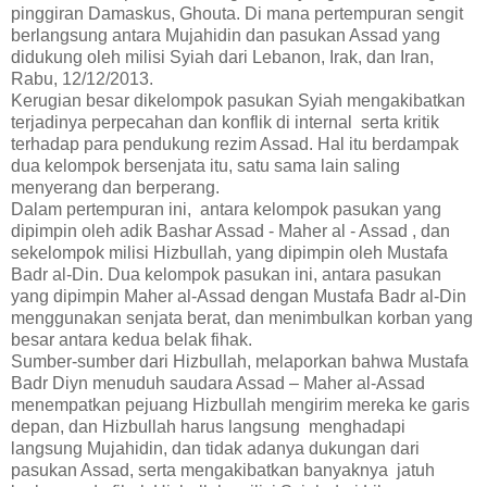
pinggiran Damaskus, Ghouta. Di mana pertempuran sengit
berlangsung antara Mujahidin dan pasukan Assad yang
didukung oleh milisi Syiah dari Lebanon, Irak, dan Iran,
Rabu, 12/12/2013.
Kerugian besar dikelompok pasukan Syiah mengakibatkan
terjadinya perpecahan dan konflik di internal serta kritik
terhadap para pendukung rezim Assad. Hal itu berdampak
dua kelompok bersenjata itu, satu sama lain saling
menyerang dan berperang.
Dalam pertempuran ini, antara kelompok pasukan yang
dipimpin oleh adik Bashar Assad - Maher al - Assad , dan
sekelompok milisi Hizbullah, yang dipimpin oleh Mustafa
Badr al-Din. Dua kelompok pasukan ini, antara pasukan
yang dipimpin Maher al-Assad dengan Mustafa Badr al-Din
menggunakan senjata berat, dan menimbulkan korban yang
besar antara kedua belak fihak.
Sumber-sumber dari Hizbullah, melaporkan bahwa Mustafa
Badr Diyn menuduh saudara Assad – Maher al-Assad
menempatkan pejuang Hizbullah mengirim mereka ke garis
depan, dan Hizbullah harus langsung menghadapi
langsung Mujahidin, dan tidak adanya dukungan dari
pasukan Assad, serta mengakibatkan banyaknya jatuh