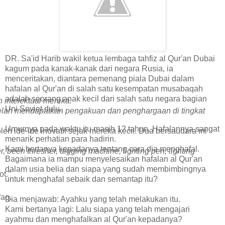
DR. Sa'id Harib wakil ketua lembaga tahfiz al Qur'an Dubai
kagum pada kanak-kanak dari negara Rusia, ia
menceritakan, diantara pemenang piala Dubai dalam
hafalan al Qur'an di salah satu kesempatan musabaqah
adalah seorang anak kecil dari salah satu negara bagian
intelektual mereka.
Uni Soviet dulu.
n telah mendapatkan pengakuan dan penghargaan di tingkat
Umurnya pada waktu itu masih 12 tahun. Hafalannya sangat
 ide-ide inovatif sejak mereka kecil. Dua bersaudara ini
menarik perhatian para hadirin.
Kami bertanya kepadanya tentang cara dia menghafal.
er, been thresher, digging machine, lighting pen, lighting
Bagaimana ia mampu menyelesaikan hafalan al Qur'an
dalam usia belia dan siapa yang sudah membimbingnya
t.”
untuk menghafal sebaik dan semantap itu?
aq.
Dia menjawab: Ayahku yang telah melakukan itu.
Kami bertanya lagi: Lalu siapa yang telah mengajari
ayahmu dan menghafalkan al Qur'an kepadanya?