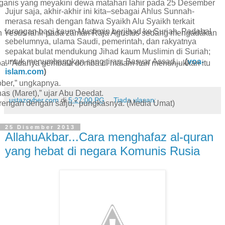
aganis yang meyakini dewa matahari lahir pada 25 Desember
Jujur saja, akhir-akhir ini kita–sebagai Ahlus Sunnah-
merasa resah dengan fatwa Syaikh Alu Syaikh terkait
larangan bagi kaum Muslimin berjihad ke Suriah. Padahal
utkan Yesus lahir pada zaman Raja Agustus sedang mengadakan
sebelumnya, ulama Saudi, pemerintah, dan rakyatnya
sepakat bulat mendukung Jihad kaum Muslimin di Suriah;
untuk menumbangkan sang tiran, Basyar Assad.....
(
voa-
mba. “Adanya gembala domba di malam hari menunjukkan itu
islam.com
)
ober,” ungkapnya.
s (Maret),” ujar Abu Deedat.
ustazcyber.com
di
5:27:00 PG
Tiada ulasan:
barengan dengan salju,” pungkasnya. (Media Umat)
25 Disember 2013
AllahuAkbar...Cara menghafaz al-quran
yang hebat di negara Komunis Rusia