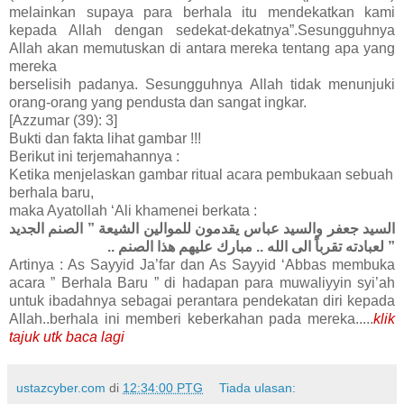
melainkan supaya para berhala itu mendekatkan kami
kepada Allah dengan sedekat-dekatnya”.Sesungguhnya
Allah akan memutuskan di antara mereka tentang apa yang
mereka
berselisih padanya. Sesungguhnya Allah tidak menunjuki
orang-orang yang pendusta dan sangat ingkar.
[Azzumar (39): 3]
Bukti dan fakta lihat gambar !!!
Berikut ini terjemahannya :
Ketika menjelaskan gambar ritual acara pembukaan sebuah
berhala baru,
maka Ayatollah ‘Ali khamenei berkata :
السيد جعفر والسيد عباس يقدمون للموالين الشيعة ” الصنم الجديد
” لعبادته تقرباً الى الله .. مبارك عليهم هذا الصنم ..
Artinya : As Sayyid Ja’far dan As Sayyid ‘Abbas membuka
acara ” Berhala Baru ” di hadapan para muwaliyyin syi’ah
untuk ibadahnya sebagai perantara pendekatan diri kepada
Allah..berhala ini memberi keberkahan pada mereka.....
klik
tajuk utk baca lagi
ustazcyber.com
di
12:34:00 PTG
Tiada ulasan: