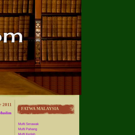
r 2011
FATWA MALAYSIA
 Muslim
Mufti Serawak
Mufti Pahang
Mufti Kedah