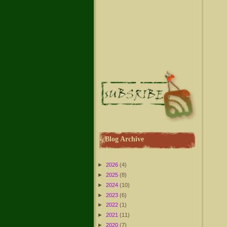
Blog Archive
►
2026
(4)
►
2025
(8)
►
2024
(10)
►
2023
(6)
►
2022
(1)
►
2021
(11)
►
2020
(7)