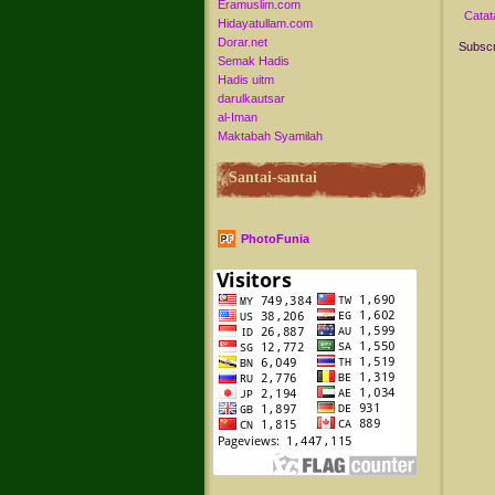
Eramuslim.com
Catat
Hidayatullam.com
Dorar.net
Subscr
Semak Hadis
Hadis uitm
darulkautsar
al-Iman
Maktabah Syamilah
Santai-santai
PhotoFunia