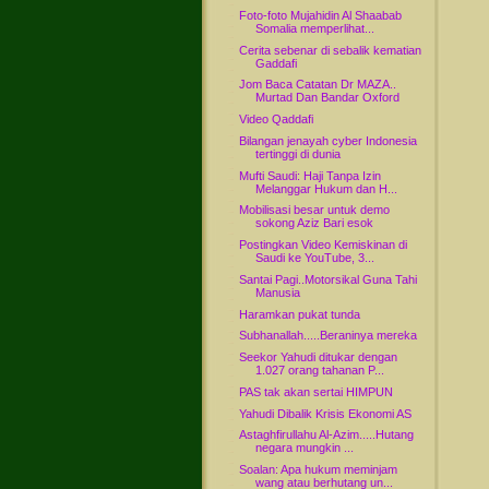
Foto-foto Mujahidin Al Shaabab
Somalia memperlihat...
Cerita sebenar di sebalik kematian
Gaddafi
Jom Baca Catatan Dr MAZA..
Murtad Dan Bandar Oxford
Video Qaddafi
Bilangan jenayah cyber Indonesia
tertinggi di dunia
Mufti Saudi: Haji Tanpa Izin
Melanggar Hukum dan H...
Mobilisasi besar untuk demo
sokong Aziz Bari esok
Postingkan Video Kemiskinan di
Saudi ke YouTube, 3...
Santai Pagi..Motorsikal Guna Tahi
Manusia
Haramkan pukat tunda
Subhanallah.....Beraninya mereka
Seekor Yahudi ditukar dengan
1.027 orang tahanan P...
PAS tak akan sertai HIMPUN
Yahudi Dibalik Krisis Ekonomi AS
Astaghfirullahu Al-Azim.....Hutang
negara mungkin ...
Soalan: Apa hukum meminjam
wang atau berhutang un...