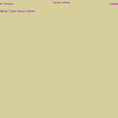
Laman utama
an Terbaru
Catata
ibe to:
Catat Ulasan (Atom)