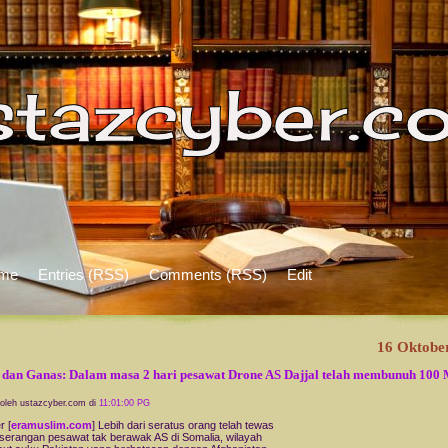
me
Entries (RSS)
Comments (RSS)
Edit
16 Oktobe
 dan Ganas: Dalam masa 2 hari pesawat Drone AS Dajjal telah membunuh 100
 oleh ustazcyber.com di
11:01:00 PG
 [
eramuslim.com
] Lebih dari seratus orang telah tewas
serangan pesawat tak berawak AS di Somalia, wilayah