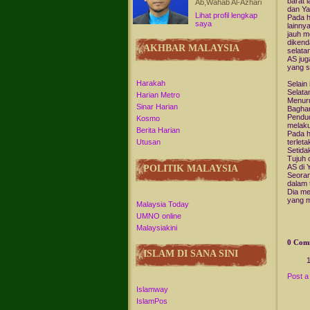
barat 
Ab,Wahab Al-Azhari
dan Ya
Lihat profil lengkap
Pada h
saya
lainny
jauh m
dikend
AKHBAR MALAYSIA
selata
AS jug
yang s
Harakah
Selain
Selata
Harian Metro
Menuru
Sinar Harian
Baghar
Pendud
Kosmo
melak
Berita Harian
Pada h
terlet
Utusan
Setida
Tujuh 
AS di 
POLITIK MALAYSIA
Seoran
dalam 
Dia me
yang m
Malaysia Today
UMNO online
Malaysiakini
0 Com
ISLAM DI SANA SINI
Post 
Islamway
IslamPos