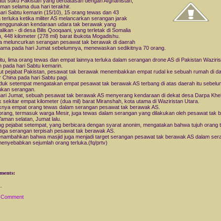
laut suku Pakistan yang berbatasan dengan Afghanistan,
man selama dua hari terakhir.
ari Sabtu kemarin (15/10), 15 orang tewas dan 43
a terluka ketika militer AS melancarkan serangan jarak
enggunakan kendaraan udara tak berawak yang
alikan - di desa Bilis Qooqaani, yang terletak di Somalia
n, 448 kilometer (278 mil) barat ibukota Mogadishu.
a meluncurkan serangan pesawat tak berawak di daerah
ama pada hari Jumat sebelumnya, menewaskan sedikitnya 70 orang.
 itu, lima orang tewas dan empat lainnya terluka dalam serangan drone AS di Pakistan Waziri
n pada hari Sabtu kemarin.
t pejabat Pakistan, pesawat tak berawak menembakkan empat rudal ke sebuah rumah di d
 China pada hari Sabtu pagi.
uk setempat mengatakan empat pesawat tak berawak AS terbang di atas daerah itu sebelu
ukan serangan.
ari Jumat, sebuah pesawat tak berawak AS menyerang kendaraan di dekat desa Darpa Khel
ak sekitar empat kilometer (dua mil) barat Miranshah, kota utama di Waziristan Utara.
knya empat orang tewas dalam serangan pesawat tak berawak AS.
orang, termasuk warga Mesir, juga tewas dalam serangan yang dilakukan oleh pesawat tak 
Yaman selatan, Jumat lalu.
g pejabat setempat, yang berbicara dengan syarat anonim, mengatakan bahwa tujuh orang 
tiga serangan terpisah pesawat tak berawak AS.
nambahkan bahwa masjid juga menjadi target serangan pesawat tak berawak AS dalam ser
enyebabkan sejumlah orang terluka.(fq/prtv)
ments:
a Comment