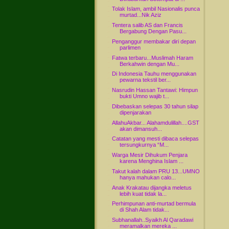
Tolak Islam, ambil Nasionalis punca
murtad...Nik Aziz
Tentera salib AS dan Francis
Bergabung Dengan Pasu...
Penganggur membakar diri depan
parlimen
Fatwa terbaru...Muslimah Haram
Berkahwin dengan Mu...
Di Indonesia Tauhu menggunakan
pewarna tekstil ber...
Nasrudin Hassan Tantawi: Himpun
bukti Umno wajib t...
Dibebaskan selepas 30 tahun silap
dipenjarakan
AllahuAkbar... Alahamdulillah....GST
akan dimansuh...
Catatan yang mesti dibaca selepas
tersungkurnya “M...
Warga Mesir Dihukum Penjara
karena Menghina Islam ...
Takut kalah dalam PRU 13...UMNO
hanya mahukan calo...
Anak Krakatau dijangka meletus
lebih kuat tidak la...
Perhimpunan anti-murtad bermula
di Shah Alam tidak...
Subhanallah..Syaikh Al Qaradawi
meramalkan mereka ...