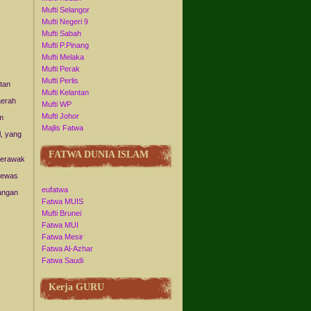
Mufti Selangor
Mufti Negeri 9
Mufti Sabah
Mufti P.Pinang
Mufti Melaka
Mufti Perak
Mufti Perlis
stan
Mufti Kelantan
aerah
Mufti WP
Mufti Johor
m
Majlis Fatwa
, yang
FATWA DUNIA ISLAM
berawak
tewas
eufatwa
angan
Fatwa MUIS
Mufti Brunei
Fatwa MUI
Fatwa Mesir
Fatwa Al-Azhar
Fatwa Saudi
Kerja GURU