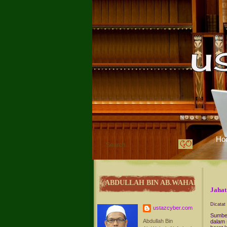
Ho
ABDULLAH BIN AB.WAHAB
Jahat
Dicatat
ustazcyber.com
Sumber
Abdullah Bin
dalam 