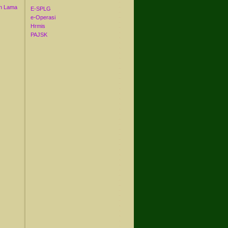
n Lama
E-SPLG
e-Operasi
Hrmis
PAJSK