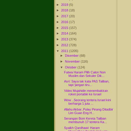
►
2019
(5)
►
2018
(18)
►
2017
(20)
►
2016
(17)
►
2015
(157)
►
2014
(164)
►
2013
(374)
►
2012
(728)
▼
2011
(1205)
►
Disember
(68)
►
November
(116)
▼
Oktober
(124)
Fatwa Haram Pilih Calon Non
Muslim dan Sekuler Dik...
Asri: Saya tak kata PAS Taliban,
tapi ‘jangan tiru...
Video Mujahidin menembakkan
roket portable ke Israel
Wow ..Seorang tentera Israel kini
berharga 1 juta ...
Allahu Akbar..Pulau Pinang Ditadbir
Lim Guan Eng H...
Serangan Bom Kereta Taliban
membunuh 17 tentera Ka...
Syaikh Qardhawi: Haram