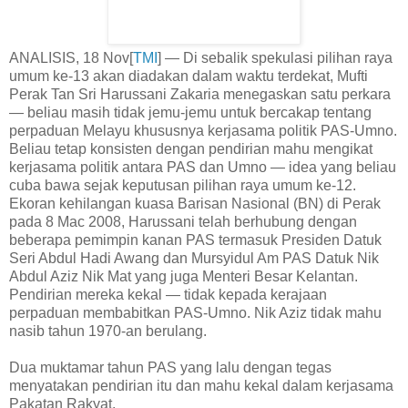
ANALISIS, 18 Nov[
TMI
] — Di sebalik spekulasi pilihan raya
umum ke-13 akan diadakan dalam waktu terdekat, Mufti
Perak Tan Sri Harussani Zakaria menegaskan satu perkara
— beliau masih tidak jemu-jemu untuk bercakap tentang
perpaduan Melayu khususnya kerjasama politik PAS-Umno.
Beliau tetap konsisten dengan pendirian mahu mengikat
kerjasama politik antara PAS dan Umno — idea yang beliau
cuba bawa sejak keputusan pilihan raya umum ke-12.
Ekoran kehilangan kuasa Barisan Nasional (BN) di Perak
pada 8 Mac 2008, Harussani telah berhubung dengan
beberapa pemimpin kanan PAS termasuk Presiden Datuk
Seri Abdul Hadi Awang dan Mursyidul Am PAS Datuk Nik
Abdul Aziz Nik Mat yang juga Menteri Besar Kelantan.
Pendirian mereka kekal — tidak kepada kerajaan
perpaduan membabitkan PAS-Umno. Nik Aziz tidak mahu
nasib tahun 1970-an berulang.
Dua muktamar tahun PAS yang lalu dengan tegas
menyatakan pendirian itu dan mahu kekal dalam kerjasama
Pakatan Rakyat.