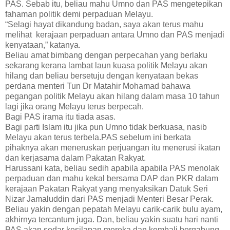
PAS. Sebab itu, beliau mahu Umno dan PAS mengetepikan
fahaman politik demi perpaduan Melayu.
“Selagi hayat dikandung badan, saya akan terus mahu
melihat kerajaan perpaduan antara Umno dan PAS menjadi
kenyataan,” katanya.
Beliau amat bimbang dengan perpecahan yang berlaku
sekarang kerana lambat laun kuasa politik Melayu akan
hilang dan beliau bersetuju dengan kenyataan bekas
perdana menteri Tun Dr Matahir Mohamad bahawa
pegangan politik Melayu akan hilang dalam masa 10 tahun
lagi jika orang Melayu terus berpecah.
Bagi PAS irama itu tiada asas.
Bagi parti Islam itu jika pun Umno tidak berkuasa, nasib
Melayu akan terus terbela.PAS sebelum ini berkata
pihaknya akan meneruskan perjuangan itu menerusi ikatan
dan kerjasama dalam Pakatan Rakyat.
Harussani kata, beliau sedih apabila apabila PAS menolak
perpaduan dan mahu kekal bersama DAP dan PKR dalam
kerajaan Pakatan Rakyat yang menyaksikan Datuk Seri
Nizar Jamaluddin dari PAS menjadi Menteri Besar Perak.
Beliau yakin dengan pepatah Melayu carik-carik bulu ayam,
akhirnya tercantum juga. Dan, beliau yakin suatu hari nanti
PAS akan sedar kesilapan mereka dan kembali bergabung