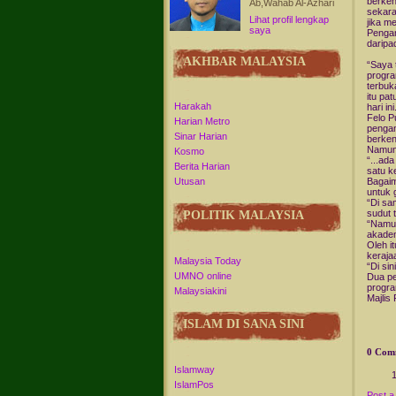
berken
Ab,Wahab Al-Azhari
sekara
Lihat profil lengkap
jika m
saya
Pengan
daripa
AKHBAR MALAYSIA
“Saya 
progra
terbuk
itu pat
Harakah
hari ini
Felo P
Harian Metro
pengan
Sinar Harian
berken
Namun 
Kosmo
“...ad
Berita Harian
satu k
Bagaim
Utusan
untuk 
“Di sa
sudut 
POLITIK MALAYSIA
“Namun
akadem
Oleh i
keraja
Malaysia Today
“Di sin
UMNO online
Dua pe
progra
Malaysiakini
Majlis
ISLAM DI SANA SINI
0 Com
Islamway
IslamPos
Post 