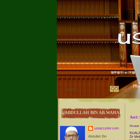
Ho
ABDULLAH BIN AB.WAHAB
Asri:
Dicatat
ustazcyber.com
KUALA
Abdullah Bin
Dr Moh