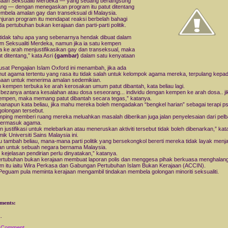
aan Seksualiti Merdeka — yang sedang berlangsung
ng — dengan menegaskan program itu patut ditentang
embela amalan gay dan transeksual di Malaysia.
juran program itu mendapat reaksi berbelah bahagi
da pertubuhan bukan kerajaan dan parti-parti politik.
tidak tahu apa yang sebenarnya hendak dibuat dalam
m Seksualiti Merdeka, namun jika ia satu kempen
a ke arah menjustifikasikan gay dan transeksual, maka
ut ditentang,” kata Asri
(gambar)
dalam satu kenyataan
.
usat Pengajian Islam Oxford ini menambah, jika ada
ut agama tertentu yang rasa itu tidak salah untuk kelompok agama mereka, terpulang kepa
aan untuk menerima amalan sedemikian.
kempen terbuka ke arah kerosakan umum patut dibantah, kata beliau lagi.
a bezanya antara kesalahan atau dosa seseorang... individu dengan kempen ke arah dosa.. jik
empen, maka memang patut dibantah secara tegas,” katanya.
anapun kata beliau, jika mahu mereka boleh mengadakan “bengkel harian” sebagai terapi ps
golongan tersebut.
mping memberi ruang mereka meluahkan masalah diberikan juga jalan penyelesaian dari pelb
termasuk agama.
 justifikasi untuk melebarkan atau meneruskan aktiviti tersebut tidak boleh dibenarkan,” kata
ik Universiti Sains Malaysia ini.
tu tambah beliau, mana-mana parti politik yang bersekongkol bererti mereka tidak layak menja
an untuk sebuah negara bernama Malaysia.
i kejelasan pendirian perlu dinyatakan,” katanya.
rtubuhan bukan kerajaan membuat laporan polis dan menggesa pihak berkuasa menghalan
m itu iaitu Wira Perkasa dan Gabungan Pertubuhan Islam Bukan Kerajaan (ACCIN).
 Peguam pula meminta kerajaan mengambil tindakan membela golongan minoriti seksualiti.
ments:
a Comment