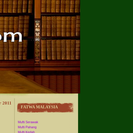
r 2011
FATWA MALAYSIA
Mufti Serawak
Mufti Pahang
Mufti Kedah