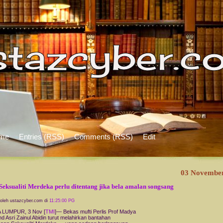
me
Entries (RSS)
Comments (RSS)
Edit
03 Novembe
 Seksualiti Merdeka perlu ditentang jika bela amalan songsang
 oleh ustazcyber.com di
11:25:00 PG
 LUMPUR, 3 Nov [
TMI
]— Bekas mufti Perlis Prof Madya
d Asri Zainul Abidin turut melahirkan bantahan