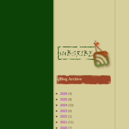
Blog Archive
►
2026
(4)
►
2025
(8)
►
2024
(10)
►
2023
(6)
►
2022
(1)
►
2021
(11)
►
2020
(7)