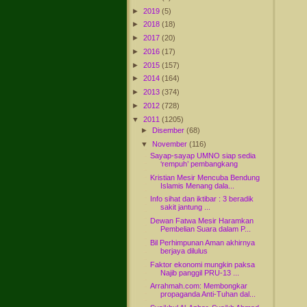
►
2019
(5)
►
2018
(18)
►
2017
(20)
►
2016
(17)
►
2015
(157)
►
2014
(164)
►
2013
(374)
►
2012
(728)
▼
2011
(1205)
►
Disember
(68)
▼
November
(116)
Sayap-sayap UMNO siap sedia
‘rempuh’ pembangkang
Kristian Mesir Mencuba Bendung
Islamis Menang dala...
Info sihat dan iktibar : 3 beradik
sakit jantung ...
Dewan Fatwa Mesir Haramkan
Pembelian Suara dalam P...
Bil Perhimpunan Aman akhirnya
berjaya dilulus
Faktor ekonomi mungkin paksa
Najib panggil PRU-13 ...
Arrahmah.com: Membongkar
propaganda Anti-Tuhan dal...