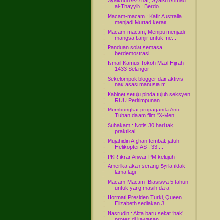
Syaikhul Al-Azhar, Syaikh Ahmad
al-Thayyib : Berdo...
Macam-macam : Kafir Australia
menjadi Murtad keran...
Macam-macam; Menipu menjadi
mangsa banjir untuk me...
Panduan solat semasa
berdemostrasi
Ismail Kamus Tokoh Maal Hijrah
1433 Selangor
Sekelompok blogger dan aktivis
hak asasi manusia m...
Kabinet setuju pinda tujuh seksyen
RUU Perhimpunan...
Membongkar propaganda Anti-
Tuhan dalam film "X-Men...
Suhakam : Notis 30 hari tak
praktikal
Mujahidin Afghan tembak jatuh
Helikopter AS , 33 ...
PKR ikrar Anwar PM ketujuh
Amerika akan serang Syria tidak
lama lagi
Macam-Macam :Biasiswa 5 tahun
untuk yang masih dara
Hormati Presiden Turki, Queen
Elizabeth sediakan J...
Nasrudin : Akta baru sekat ‘hak’
protes di kawasan...