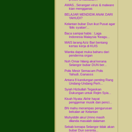
AWAS...Serangan virus & malware
kian mengganas
BELAJAR MENDIDIK ANAK DARI
YAHUDI?
Kelantan bubar Dun ikut Pusat agar
‘iblis syaitan’...
Baca sampai habis : Laga
Indonesia Malaysia 'Keagu...
MAIS larang Aziz Bari bentang
kertas kerja di KUIS
Wanita dapat muka baharu dari
penderma organ
Noh Omar hilang akal kerana
Selangor bubar DUN ber...
Polis Mesir Semacam Polis
Yahudi..Ganasss
Antara 8 kandungan penting Rang
Undang-Undang Perh...
Syiah Hizbullah Tegaskan
Dukungan untuk Rejim Syia...
Kisah Nyata: Akhir hayat
penggemar musik dan penci...
BN mahu merampas pengurusan
bekalan air Kelantan
Muhyiddin akui Umno masih
dilanda masalah dalaman
Sebab kenapa Selangor tidak akan
bubar Dun serenta...