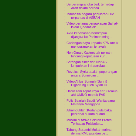
Berperangsangka baik terhadap
Allah dalam berdoa
Indonesia negara penularan HIV
terpantas di ASEAN
Video pertama penagkapan Saif al-
Islam Qaddafi ole...
Akta kebebasan berhimpun
dijangka ke Parlimen ming...
Cadangan saya kepada KPN untuk
mengurangkan jenayah
Noh Omar: Kabinet tak pernah
bincang keputusan kur...
Serangan siber dari luar AS
lumpuhkan infrastruktu...
Revolusi Syria adalah peperangan
antara Sunni dan ...
Video Ahlus Sunnah (Sunni)
Digantung Oleh Syiah Di...
Harussani sepatutnya seru semua
ahli UMNO masuk PAS
Polis Syariah Saudi: Wanita yang
Matanya Menggoda ...
Alhamdulillah :Kedah pula bakal
perkenal hukum hudud
Muslim di Afrika Selatan Protes
Terhadap Pelabelan...
Tabung Serambi Mekah terima
derma RM5 juta dari pe...