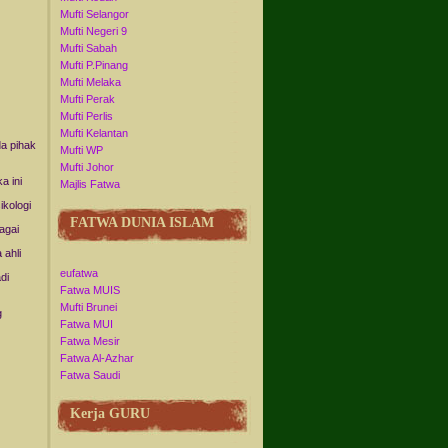
Mufti Selangor
Mufti Negeri 9
Mufti Sabah
Mufti P.Pinang
Mufti Melaka
Mufti Perak
Mufti Perlis
Mufti Kelantan
da pihak
Mufti WP
Mufti Johor
a ini
Majlis Fatwa
ikologi
FATWA DUNIA ISLAM
agai
 ahli
eufatwa
di
Fatwa MUIS
Mufti Brunei
g
Fatwa MUI
Fatwa Mesir
Fatwa Al-Azhar
Fatwa Saudi
Kerja GURU