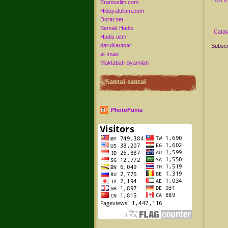
Eramuslim.com
Hidayatullam.com
Dorar.net
Semak Hadis
Catat
Hadis uitm
darulkautsar
Subscr
al-Iman
Maktabah Syamilah
Santai-santai
PhotoFunia