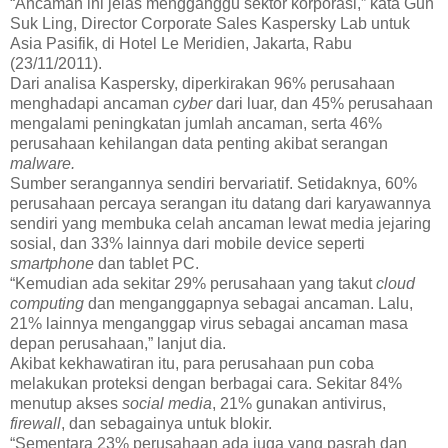
“Ancaman ini jelas mengganggu sektor korporasi,” kata Gun
Suk Ling, Director Corporate Sales Kaspersky Lab untuk
Asia Pasifik, di Hotel Le Meridien, Jakarta, Rabu
(23/11/2011).
Dari analisa Kaspersky, diperkirakan 96% perusahaan
menghadapi ancaman
cyber
dari luar, dan 45% perusahaan
mengalami peningkatan jumlah ancaman, serta 46%
perusahaan kehilangan data penting akibat serangan
malware.
Sumber serangannya sendiri bervariatif. Setidaknya, 60%
perusahaan percaya serangan itu datang dari karyawannya
sendiri yang membuka celah ancaman lewat media jejaring
sosial, dan 33% lainnya dari mobile device seperti
smartphone
dan tablet PC.
“Kemudian ada sekitar 29% perusahaan yang takut
cloud
computing
dan menganggapnya sebagai ancaman. Lalu,
21% lainnya menganggap virus sebagai ancaman masa
depan perusahaan,” lanjut dia.
Akibat kekhawatiran itu, para perusahaan pun coba
melakukan proteksi dengan berbagai cara. Sekitar 84%
menutup akses
social media
, 21% gunakan antivirus,
firewall
, dan sebagainya untuk blokir.
“Sementara 23% perusahaan ada juga yang pasrah dan