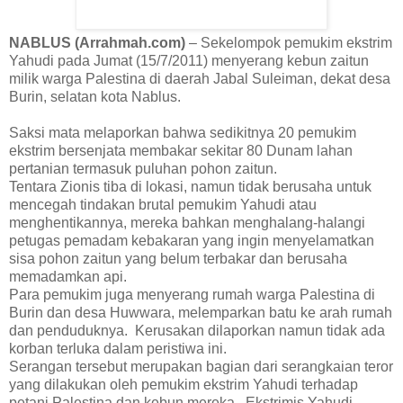
NABLUS (Arrahmah.com)
– Sekelompok pemukim ekstrim
Yahudi pada Jumat (15/7/2011) menyerang kebun zaitun
milik warga Palestina di daerah Jabal Suleiman, dekat desa
Burin, selatan kota Nablus.
Saksi mata melaporkan bahwa sedikitnya 20 pemukim
ekstrim bersenjata membakar sekitar 80 Dunam lahan
pertanian termasuk puluhan pohon zaitun.
Tentara Zionis tiba di lokasi, namun tidak berusaha untuk
mencegah tindakan brutal pemukim Yahudi atau
menghentikannya, mereka bahkan menghalang-halangi
petugas pemadam kebakaran yang ingin menyelamatkan
sisa pohon zaitun yang belum terbakar dan berusaha
memadamkan api.
Para pemukim juga menyerang rumah warga Palestina di
Burin dan desa Huwwara, melemparkan batu ke arah rumah
dan penduduknya. Kerusakan dilaporkan namun tidak ada
korban terluka dalam peristiwa ini.
Serangan tersebut merupakan bagian dari serangkaian teror
yang dilakukan oleh pemukim ekstrim Yahudi terhadap
petani Palestina dan kebun mereka. Ekstrimis Yahudi