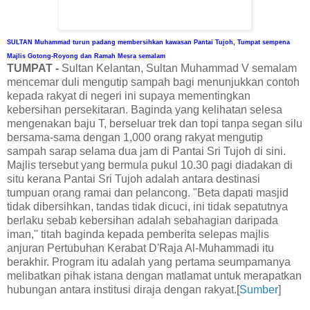
SULTAN Muhammad turun padang membersihkan kawasan Pantai Tujoh, Tumpat sempena
Majlis Gotong-Royong dan Ramah Mesra semalam
TUMPAT -
Sultan Kelantan, Sultan Muhammad V semalam
mencemar duli mengutip sampah bagi menunjukkan contoh
kepada rakyat di negeri ini supaya mementingkan
kebersihan persekitaran. Baginda yang kelihatan selesa
mengenakan baju T, berseluar trek dan topi tanpa segan silu
bersama-sama dengan 1,000 orang rakyat mengutip
sampah sarap selama dua jam di Pantai Sri Tujoh di sini.
Majlis tersebut yang bermula pukul 10.30 pagi diadakan di
situ kerana Pantai Sri Tujoh adalah antara destinasi
tumpuan orang ramai dan pelancong. "Beta dapati masjid
tidak dibersihkan, tandas tidak dicuci, ini tidak sepatutnya
berlaku sebab kebersihan adalah sebahagian daripada
iman,'' titah baginda kepada pemberita selepas majlis
anjuran Pertubuhan Kerabat D'Raja Al-Muhammadi itu
berakhir. Program itu adalah yang pertama seumpamanya
melibatkan pihak istana dengan matlamat untuk merapatkan
hubungan antara institusi diraja dengan rakyat.[
Sumber
]