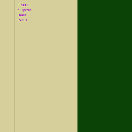
E-SPLG
e-Operasi
Hrmis
PAJSK