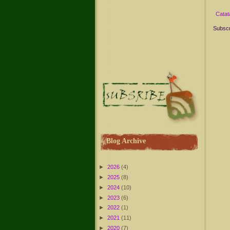
Catat
Subscr
Blog Archive
►
2026
(4)
►
2025
(8)
►
2024
(10)
►
2023
(6)
►
2022
(1)
►
2021
(11)
►
2020
(7)