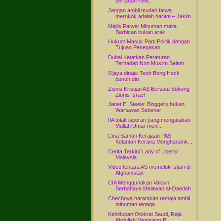
pertahan Kela...
Jangan ambil mudah fatwa
merokok adalah haram – Jakim
Majlis Fatwa: Minuman malta
Barbican bukan arak
Hukum Masuk Parti Politik dengan
Tujuan Penegakan ...
Dubai Ketatkan Peraturan
Terhadap Non Muslim Selam...
S'jaya diraja: Teoh Beng Hock
bunuh diri
Zionis Kristian AS Bersatu Sokong
Zionis Israel
Janet E. Steele: Bloggers bukan
Wartawan Sebenar
IIA tolak laporan yang mengatakan
Mullah Umar meni...
Cina Saman Kerajaan PAS
Kelantan Kerana Mengharamk...
Cerita Terkini 'Lady of Liberty'
Malaysia
Video tentara AS memeluk Islam di
Afghanistan
CIA Menggunakan Vaksin
Berbahaya Melawan al-Qaedah
Chechnya haramkan remaja ambil
minuman tenaga
Kehidupan Otokrat Saudi, Raja
Abdullah Menjelang B...