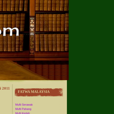
i 2011
FATWA MALAYSIA
Mufti Serawak
Mufti Pahang
Mufti Kedah