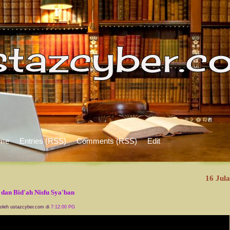
me
Entries (RSS)
Comments (RSS)
Edit
16 Jula
 dan Bid'ah Nisfu Sya'ban
 oleh ustazcyber.com di
7:12:00 PG