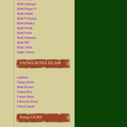
Mufti Selangor
Mufti Negeri 9
Mufti Sabah
Mufti P.Pinang
Mufti Melaka
Mufti Perak
Mufti Perlis
Mufti Kelantan
Mufti WP
Mufti Johor
Majlis Fatwa
FATWA DUNIA ISLAM
eufatwa
Fatwa MUIS
Mufti Brunei
Fatwa MUI
Fatwa Mesir
Fatwa Al-Azhar
Fatwa Saudi
Kerja GURU