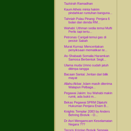
Tazkirah Ramadhan
Kaum Atheis minta hakim
pindahkan runtuhan banguna...
Tahniah Pulau Pinang: Penjara 6
bulan dan denda RM...
Wahabi: Uthman sedia temui Mufti
Perlis tapi tertu...
Petronas Carigali temui gas di
pesisir Sabah
Murat Kurnaz Menceritakan
penyiksaan mematikan te...
As-Shabaab Somalia Haramkan
Samosa Berbentuk Segit...
Ulama muda Umno sudah jatuh
ditimpa tangga
Bacaan Santai: Jeritan dari bilik
mayat
Allahu Akbar..Islam masih diterima
Walapun Pelbaga...
Pegawai Jakim: Isu Wahabi makin
rumit, ada bukti m...
Bekas Pegawai SPRM Dijatuhi
Hukuman Penjara Enam B...
Knights Templar 2083 by Anders
Behring Breivik - O...
Dr Asri Mengamcam Keselamatan
Negara ???
Teroris Kristian Breivik Sengaja