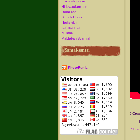
Eramuslim.com
Hidayatullam.com
Dorar.net
Semak Hadis
Hadis uitm
darulkautsar
al-Iman
Maktabah Syamilah
Santai-santai
PhotoFunia
0 Com
Post 