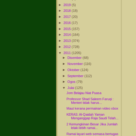
►
2019
(5)
►
2018
(18)
►
2017
(20)
►
2016
(17)
►
2015
(157)
►
2014
(164)
►
2013
(374)
►
2012
(728)
▼
2011
(1205)
►
Disember
(68)
►
November
(116)
►
Oktober
(124)
►
September
(112)
►
Ogos
(79)
▼
Julai
(125)
Jom Belajau Niat Puasa
Professor Shad Saleem Faruqi :
Menteri tidak harus...
Maut kerana permainan video xbox
KERAS: Al-Qaidah Yaman
Menganggap Raja Saudi Telah...
2 Kemungkinan Besar Jika Jumlah
lelaki lebih ramai...
Ramai layari web semasa bertugas