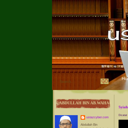
Ho
ABDULLAH BIN AB.WAHAB
Syiah
Dicatat
ustazcyber.com
Abdullah Bin