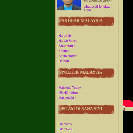
Ab,Wahab Al-Azhari
Lihat profil lengkap
saya
AKHBAR MALAYSIA
Harakah
Harian Metro
Sinar Harian
Kosmo
Berita Harian
Utusan
POLITIK MALAYSIA
Malaysia Today
UMNO online
Malaysiakini
ISLAM DI SANA SINI
2
Islamway
IslamPos