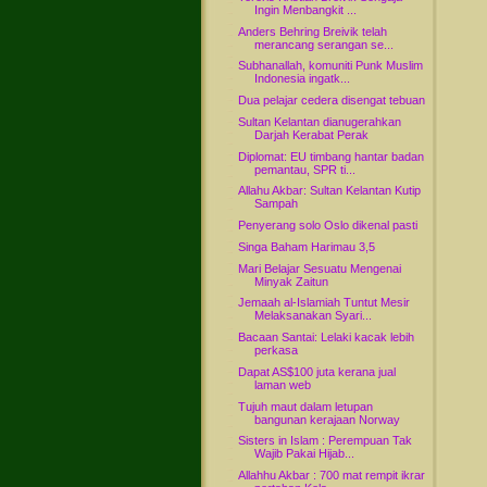
Ingin Menbangkit ...
Anders Behring Breivik telah
merancang serangan se...
Subhanallah, komuniti Punk Muslim
Indonesia ingatk...
Dua pelajar cedera disengat tebuan
Sultan Kelantan dianugerahkan
Darjah Kerabat Perak
Diplomat: EU timbang hantar badan
pemantau, SPR ti...
Allahu Akbar: Sultan Kelantan Kutip
Sampah
Penyerang solo Oslo dikenal pasti
Singa Baham Harimau 3,5
Mari Belajar Sesuatu Mengenai
Minyak Zaitun
Jemaah al-Islamiah Tuntut Mesir
Melaksanakan Syari...
Bacaan Santai: Lelaki kacak lebih
perkasa
Dapat AS$100 juta kerana jual
laman web
Tujuh maut dalam letupan
bangunan kerajaan Norway
Sisters in Islam : Perempuan Tak
Wajib Pakai Hijab...
Allahhu Akbar : 700 mat rempit ikrar