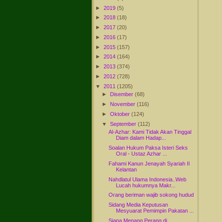
►
2019
(5)
►
2018
(18)
►
2017
(20)
►
2016
(17)
►
2015
(157)
►
2014
(164)
►
2013
(374)
►
2012
(728)
▼
2011
(1205)
►
Disember
(68)
►
November
(116)
►
Oktober
(124)
▼
September
(112)
Al-Azhar: Kami Tidak Akan Tinggal
Diam dalam Hadap...
Soalan Hukum Paksa Isteri Seks
Oral - Ustaz Azhar ...
Fahami Kanun Jenayah Syariah II
Kelantan
Nahdlatul Ulama Indonesia..Web
Lucah hukumnya Makr...
Orang beriman wajib sokong hudud
Sidang Media Keputusan
Mesyuarat Pemimpin Pakatan ...
Siapa Menang Perang di