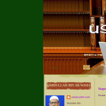
Ho
ABDULLAH BIN AB.WAHAB
Siapa
Dicatat
ustazcyber.com
Abdullah Bin