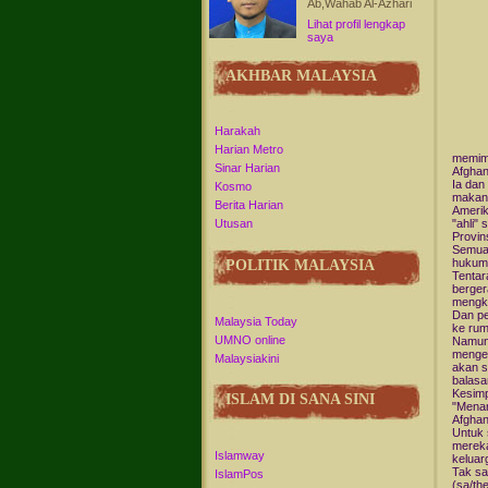
Ab,Wahab Al-Azhari
Lihat profil lengkap
saya
AKHBAR MALAYSIA
Harakah
Harian Metro
memimp
Sinar Harian
Afghan
Ia dan
Kosmo
makana
Berita Harian
Amerik
"ahli"
Utusan
Provin
Semua 
hukum-
POLITIK MALAYSIA
Tentar
berger
mengko
Dan pe
Malaysia Today
ke rum
UMNO online
Namun 
menger
Malaysiakini
akan s
balasa
Kesimp
ISLAM DI SANA SINI
"Menan
Afghan
Untuk 
mereka
Islamway
keluar
Tak sa
IslamPos
(sa/th