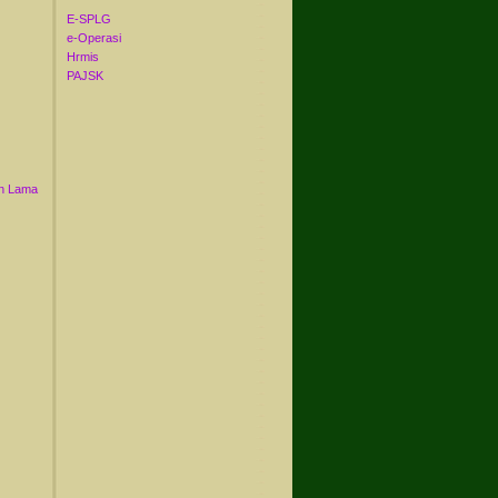
E-SPLG
e-Operasi
Hrmis
PAJSK
n Lama