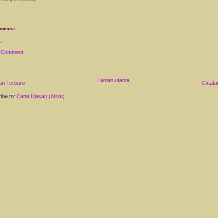
ments:
a Comment
Laman utama
an Terbaru
Catata
ibe to:
Catat Ulasan (Atom)