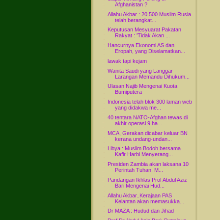
Afghanistan ?
Allahu Akbar : 20.500 Muslim Rusia
telah berangkat...
Keputusan Mesyuarat Pakatan
Rakyat : 'Tidak Akan ...
Hancurnya Ekonomi AS dan
Eropah, yang Diselamatkan...
lawak tapi kejam
Wanita Saudi yang Langgar
Larangan Memandu Dihukum...
Ulasan Najib Mengenai Kuota
Bumiputera
Indonesia telah blok 300 laman web
yang didakwa me...
40 tentara NATO-Afghan tewas di
akhir operasi 9 ha...
MCA, Gerakan dicabar keluar BN
kerana undang-undan...
Libya : Muslim Bodoh bersama
Kafir Harbi Menyerang...
Presiden Zambia akan laksana 10
Perintah Tuhan, M...
Pandangan Ikhlas Prof Abdul Aziz
Bari Mengenai Hud...
Allahu Akbar..Kerajaan PAS
Kelantan akan memasukka...
Dr MAZA : Hudud dan Jihad