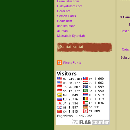
Eramuslim.com
Hidayatullam.com
Dorar.net
Semak Hadis
0 Com
Hadis uitm
darulkautsar
al-Iman
Post 
Maktabah Syamilah
Santai-santai
Catat
Subscr
PhotoFunia