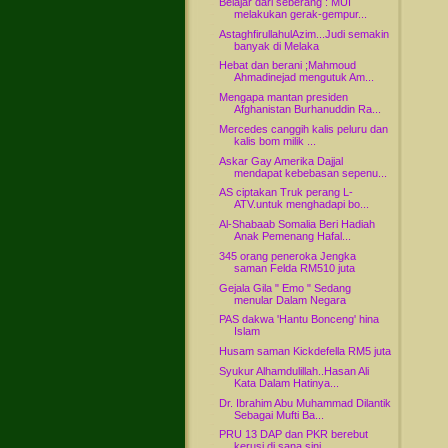
Belajar dari seberang : MUI
melakukan gerak-gempur...
AstaghfirullahulAzim...Judi semakin
banyak di Melaka
Hebat dan berani ;Mahmoud
Ahmadinejad mengutuk Am...
Mengapa mantan presiden
Afghanistan Burhanuddin Ra...
Mercedes canggih kalis peluru dan
kalis bom milik ...
Askar Gay Amerika Dajjal
mendapat kebebasan sepenu...
AS ciptakan Truk perang L-
ATV.untuk menghadapi bo...
Al-Shabaab Somalia Beri Hadiah
Anak Pemenang Hafal...
345 orang peneroka Jengka
saman Felda RM510 juta
Gejala Gila " Emo " Sedang
menular Dalam Negara
PAS dakwa 'Hantu Bonceng' hina
Islam
Husam saman Kickdefella RM5 juta
Syukur Alhamdulillah..Hasan Ali
Kata Dalam Hatinya...
Dr. Ibrahim Abu Muhammad Dilantik
Sebagai Mufti Ba...
PRU 13 DAP dan PKR berebut
kerusi di sana sini