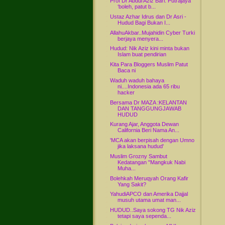
Prof Dr Abdul Aziz Bari: Putrajaya
‘boleh, patut b...
Ustaz Azhar Idrus dan Dr Asri -
Hudud Bagi Bukan I...
AllahuAkbar..Mujahidin Cyber Turki
berjaya menyera...
Hudud: Nik Aziz kini minta bukan
Islam buat pendirian
Kita Para Bloggers Muslim Patut
Baca ni
Waduh waduh bahaya
ni....Indonesia ada 65 ribu
hacker
Bersama Dr MAZA :KELANTAN
DAN TANGGUNGJAWAB
HUDUD
Kurang Ajar, Anggota Dewan
California Beri Nama An...
'MCA akan berpisah dengan Umno
jika laksana hudud'
Muslim Grozny Sambut
Kedatangan "Mangkuk Nabi
Muha...
Bolehkah Meruqyah Orang Kafir
Yang Sakit?
YahudiAPCO dan Amerika Dajjal
musuh utama umat man...
HUDUD..Saya sokong TG Nik Aziz
tetapi saya sependa...