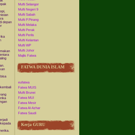
ak
ampak
Mufti Selangor
Mufti Negeri 9
opi,
Mufti Sabah
nistan
ara
Mufti P.Pinang
di depan
Mufti Melaka
er
Mufti Perak
Mufti Perlis
ika
n
Mufti Kelantan
Mufti WP
Mufti Johor
, makan
entara
Majlis Fatwa
aling
an.
FATWA DUNIA ISLAM
kan
 bisa
eufatwa
 kembali
Fatwa MUIS
Mufti Brunei
 yang
Fatwa MUI
rika
angan
Fatwa Mesir
Fatwa Al-Azhar
Fatwa Saudi
erjadi
n kepada
Kerja GURU
erika.