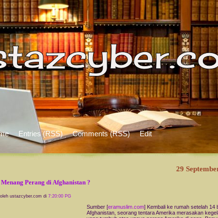
me
Entries (RSS)
Comments (RSS)
Edit
29 Septembe
 Menang Perang di Afghanistan ?
 oleh ustazcyber.com di
7:20:00 PG
Sumber [
eramuslim.com
] Kembali ke rumah setelah 14 b
Afghanistan, seorang tentara Amerika merasakan kege