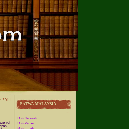
r 2011
FATWA MALAYSIA
Mufti Serawak
ulan di
Mufti Pahang
lapan
Mufti Kedah