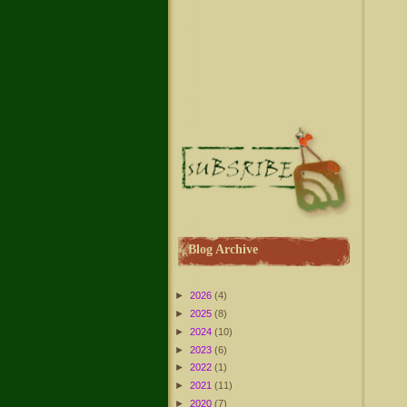
Blog Archive
►
2026
(4)
►
2025
(8)
►
2024
(10)
►
2023
(6)
►
2022
(1)
►
2021
(11)
►
2020
(7)