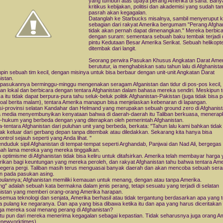
yang tumbuh atas upaya perang Amerika di sana. Bany
kritikus kebijakan, politisi dan akademisi yang sudah t
pasrah akan kegagalan.
Datanglah ke Starbucks misalnya, sambil menyeruput k
sebagian dari rakyat Amerika bergumam "Perang Afgha
tidak akan pernah dapat dimenangkan." Mereka berbic
dengan suram: sementara sebuah baku tembak terjadi 
pintu Kedutaan Besar Amerika Serikat. Sebuah helikopt
ditembak dari langit.
Seorang perwira Pasukan Khusus Angkatan Darat Amer
berututur, ia menghabiskan satu tahun lalu di Afghanista
in sebuah tim kecil, dengan misinya untuk bisa berbaur dengan unit-unit Angkatan Darat
istan.
 pasukannya berminggu-minggu mengenakan seragam Afganistan dan tidur di pos-pos kecil
n lokal dan berbicara dengan tentara Afghanistan dalam bahasa mereka sendiri. Meskipun t
a itu tidak dapat berpura-pura tahu seluk-beluk politik Afghanistan-Pakistan (juga tidak bisa p
 soal berita malam), tentara Amerika manapun bisa menjelaskan kebenaran di lapangan.
si-provinsi selatan Kandahar dan Helmand yang merupakan sebuah ground zero di Afghanist
media menyembunyikan kenyataan bahwa di daerah-daerah itu Taliban berkuasa, menerap
hukum yang berbeda dengan yang diterapkan oleh pemerintah Afghanistan.
a-tentara Afghanistan dari puluhan unit yang berbeda, berkata: "Tahun lalu kami bahkan tidak
ak keluar dari gerbang depan tanpa ditembak atau diledakkan. Sekarang kita hanya bisa
ntrol sejauh seperti yang Anda lihat. "
nduduk sipil Afghanistan di tempat-tempat seperti Arghandab, Panjwai dan Nad Ali, bergegas
ah lama mereka yang mereka tinggalkan.
optimisme di Afghanistan tidak bisa keliru untuk ditafsirkan. Amerika telah membayar harga
ikan bagi keuntungan yang mereka peroleh, dan rakyat Afghanistan tahu bahwa tentara Ame
egera pergi. Taliban masih terus menguasai banyak daerah dan akan mencoba sebuah ser
n pada pasukan asing.
ulannya; Afghanistan memiliki kemauan untuk menang, dengan atau tanpa Amerika.
g" adalah sebuah kata bermakna dalam jenis perang, tetapi sesuatu yang terjadi di selatan
istan yang memberi orang-orang Amerika harapan.
semua teknologi dan senjata, Amerika berhasil atau tidak tergantung berdasarkan apa yang t
 pulang ke negaranya. Dan apa yang bisa dibawa ketika itu dan apa yang harus diceritaka
ga mereka soal menang perang di Afghanistan?
tu pun dari mereka menerima kegagalan sebagai kepastian. Tidak seharusnya juga orang Am
enewyorktimes)