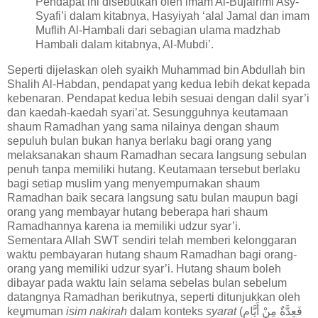
Pendapat ini disebutkan oleh imam Al-Bujairimi Asy-
Syafi’i dalam kitabnya, Hasyiyah ‘alal Jamal dan imam
Muflih Al-Hambali dari sebagian ulama madzhab
Hambali dalam kitabnya, Al-Mubdi’.
Seperti dijelaskan oleh syaikh Muhammad bin Abdullah bin
Shalih Al-Habdan, pendapat yang kedua lebih dekat kepada
kebenaran. Pendapat kedua lebih sesuai dengan dalil syar’i
dan kaedah-kaedah syari’at. Sesungguhnya keutamaan
shaum Ramadhan yang sama nilainya dengan shaum
sepuluh bulan bukan hanya berlaku bagi orang yang
melaksanakan shaum Ramadhan secara langsung sebulan
penuh tanpa memiliki hutang. Keutamaan tersebut berlaku
bagi setiap muslim yang menyempurnakan shaum
Ramadhan baik secara langsung satu bulan maupun bagi
orang yang membayar hutang beberapa hari shaum
Ramadhannya karena ia memiliki udzur syar’i.
Sementara Allah SWT sendiri telah memberi kelonggaran
waktu pembayaran hutang shaum Ramadhan bagi orang-
orang yang memiliki udzur syar’i. Hutang shaum boleh
dibayar pada waktu lain selama sebelas bulan sebelum
datangnya Ramadhan berikutnya, seperti ditunjukkan oleh
keumuman
isim nakirah
dalam konteks
syarat
(فَعِدَّةٌ مِنْ أَيَّامٍ