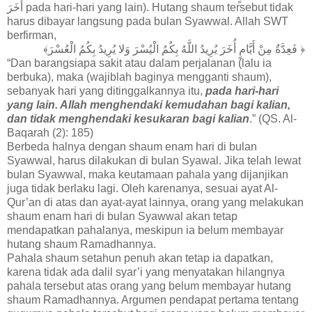
أُخَرَ pada hari-hari yang lain). Hutang shaum tersebut tidak
harus dibayar langsung pada bulan Syawwal. Allah SWT
berfirman,
﴿ فَعِدَّةٌ مِنْ أَيَّامٍ أُخَرَ يُرِيدُ اللَّهُ بِكُمُ الْيُسْرَ وَلا يُرِيدُ بِكُمُ الْعُسْرَ﴾
“Dan barangsiapa sakit atau dalam perjalanan (lalu ia
berbuka), maka (wajiblah baginya mengganti shaum),
sebanyak hari yang ditinggalkannya itu,
pada hari-hari
yang lain. Allah menghendaki kemudahan bagi kalian,
dan tidak menghendaki kesukaran bagi kalian
.” (QS. Al-
Baqarah (2): 185)
Berbeda halnya dengan shaum enam hari di bulan
Syawwal, harus dilakukan di bulan Syawal. Jika telah lewat
bulan Syawwal, maka keutamaan pahala yang dijanjikan
juga tidak berlaku lagi. Oleh karenanya, sesuai ayat Al-
Qur’an di atas dan ayat-ayat lainnya, orang yang melakukan
shaum enam hari di bulan Syawwal akan tetap
mendapatkan pahalanya, meskipun ia belum membayar
hutang shaum Ramadhannya.
Pahala shaum setahun penuh akan tetap ia dapatkan,
karena tidak ada dalil syar’i yang menyatakan hilangnya
pahala tersebut atas orang yang belum membayar hutang
shaum Ramadhannya. Argumen pendapat pertama tentang