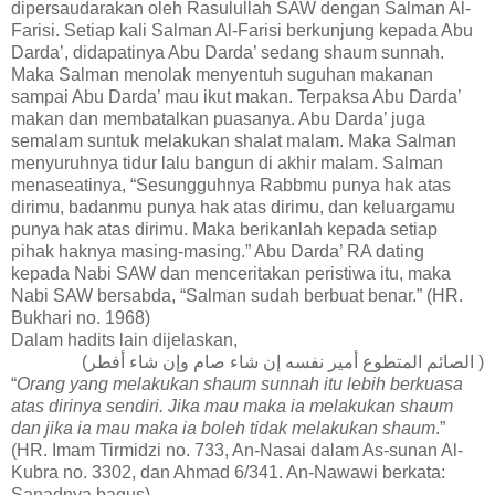
dipersaudarakan oleh Rasulullah SAW dengan Salman Al-
Farisi. Setiap kali Salman Al-Farisi berkunjung kepada Abu
Darda’, didapatinya Abu Darda’ sedang shaum sunnah.
Maka Salman menolak menyentuh suguhan makanan
sampai Abu Darda’ mau ikut makan. Terpaksa Abu Darda’
makan dan membatalkan puasanya. Abu Darda’ juga
semalam suntuk melakukan shalat malam. Maka Salman
menyuruhnya tidur lalu bangun di akhir malam. Salman
menaseatinya, “Sesungguhnya Rabbmu punya hak atas
dirimu, badanmu punya hak atas dirimu, dan keluargamu
punya hak atas dirimu. Maka berikanlah kepada setiap
pihak haknya masing-masing.” Abu Darda’ RA dating
kepada Nabi SAW dan menceritakan peristiwa itu, maka
Nabi SAW bersabda, “Salman sudah berbuat benar.” (HR.
Bukhari no. 1968)
Dalam hadits lain dijelaskan,
( الصائم المتطوع أمير نفسه إن شاء صام وإن شاء أفطر)
“
Orang yang melakukan shaum sunnah itu lebih berkuasa
atas dirinya sendiri. Jika mau maka ia melakukan shaum
dan jika ia mau maka ia boleh tidak melakukan shaum
.”
(HR. Imam Tirmidzi no. 733, An-Nasai dalam As-sunan Al-
Kubra no. 3302, dan Ahmad 6/341. An-Nawawi berkata:
Sanadnya bagus)