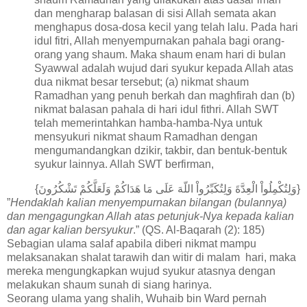
dan mengharap balasan di sisi Allah semata akan
menghapus dosa-dosa kecil yang telah lalu. Pada hari
idul fitri, Allah menyempurnakan pahala bagi orang-
orang yang shaum. Maka shaum enam hari di bulan
Syawwal adalah wujud dari syukur kepada Allah atas
dua nikmat besar tersebut; (a) nikmat shaum
Ramadhan yang penuh berkah dan maghfirah dan (b)
nikmat balasan pahala di hari idul fithri. Allah SWT
telah memerintahkan hamba-hamba-Nya untuk
mensyukuri nikmat shaum Ramadhan dengan
mengumandangkan dzikir, takbir, dan bentuk-bentuk
syukur lainnya. Allah SWT berfirman,
{وَلِتُكْمِلُواْ الْعِدَّةَ وَلِتُكَبِّرُواْ اللّهَ عَلَى مَا هَدَاكُمْ وَلَعَلَّكُمْ تَشْكُرُونَ}
”
Hendaklah kalian menyempurnakan bilangan (bulannya)
dan mengagungkan Allah atas petunjuk-Nya kepada kalian
dan agar kalian bersyukur
.” (QS. Al-Baqarah (2): 185)
Sebagian ulama salaf apabila diberi nikmat mampu
melaksanakan shalat tarawih dan witir di malam hari, maka
mereka mengungkapkan wujud syukur atasnya dengan
melakukan shaum sunah di siang harinya.
Seorang ulama yang shalih, Wuhaib bin Ward pernah