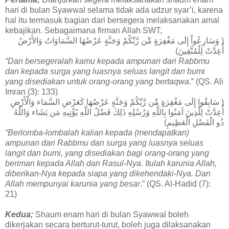
hari di bulan Syawwal selama tidak ada udzur syar’i, karena
hal itu termasuk bagian dari bersegera melaksanakan amal
kebajikan. Sebagaimana firman Allah SWT,
( وَسَارِعُواْ إِلَى مَغْفِرَةٍ مِّن رَّبِّكُمْ وَجَنَّةٍ عَرْضُهَا السَّمَاوَاتُ وَالأَرْضُ
أُعِدَّتْ لِلْمُتَّقِينَ)
“Dan bersegeralah kamu kepada ampunan dari Rabbmu
dan kepada surga yang luasnya seluas langit dan bumi
yang disediakan untuk orang-orang yang bertaqwa
.” (QS. Ali
Imran (3): 133)
( سَابِقُوا إِلَى مَغْفِرَةٍ مِّن رَّبِّكُمْ وَجَنَّةٍ عَرْضُهَا كَعَرْضِ السَّمَاء وَالْأَرْضِ
أُعِدَّتْ لِلَّذِينَ آمَنُوا بِاللَّهِ وَرُسُلِهِ ذَلِكَ فَضْلُ اللَّهِ يُؤْتِيهِ مَن يَشَاء وَاللَّهُ
ذُو الْفَضْلِ الْعَظِيمِ)
“Berlomba-lombalah kalian kepada (mendapatkan)
ampunan dari Rabbmu dan surga yang luasnya seluas
langit dan bumi, yang disediakan bagi orang-orang yang
beriman kepada Allah dan Rasul-Nya. Itulah karunia Allah,
diberikan-Nya kepada siapa yang dikehendaki-Nya. Dan
Allah mempunyai karunia yang besar
.” (QS. Al-Hadid (7):
21)
Kedua;
Shaum enam hari di bulan Syawwal boleh
dikerjakan secara berturut-turut, boleh juga dilaksanakan