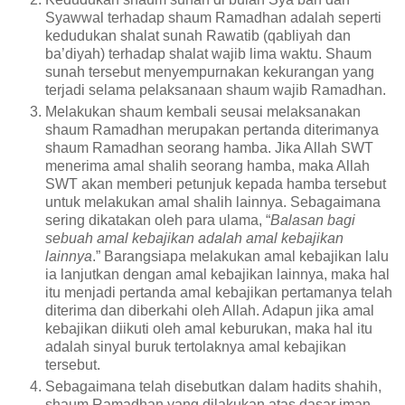
Syawwal terhadap shaum Ramadhan adalah seperti
kedudukan shalat sunah Rawatib (qabliyah dan
ba’diyah) terhadap shalat wajib lima waktu. Shaum
sunah tersebut menyempurnakan kekurangan yang
terjadi selama pelaksanaan shaum wajib Ramadhan.
Melakukan shaum kembali seusai melaksanakan
shaum Ramadhan merupakan pertanda diterimanya
shaum Ramadhan seorang hamba. Jika Allah SWT
menerima amal shalih seorang hamba, maka Allah
SWT akan memberi petunjuk kepada hamba tersebut
untuk melakukan amal shalih lainnya. Sebagaimana
sering dikatakan oleh para ulama, “
Balasan bagi
sebuah amal kebajikan adalah amal kebajikan
lainnya
.” Barangsiapa melakukan amal kebajikan lalu
ia lanjutkan dengan amal kebajikan lainnya, maka hal
itu menjadi pertanda amal kebajikan pertamanya telah
diterima dan diberkahi oleh Allah. Adapun jika amal
kebajikan diikuti oleh amal keburukan, maka hal itu
adalah sinyal buruk tertolaknya amal kebajikan
tersebut.
Sebagaimana telah disebutkan dalam hadits shahih,
shaum Ramadhan yang dilakukan atas dasar iman