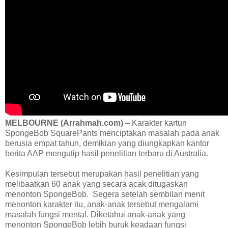
MELBOURNE (Arrahmah.com)
– Karakter kartun
SpongeBob SquarePants menciptakan masalah pada anak
berusia empat tahun, demikian yang diungkapkan kantor
berita AAP mengutip hasil penelitian terbaru di Australia.
Kesimpulan tersebut merupakan hasil penelitian yang
melibaatkan 60 anak yang secara acak ditugaskan
menonton SpongeBob. Segera setelah sembilan menit
menonton karakter itu, anak-anak tersebut mengalami
masalah fungsi mental. Diketahui anak-anak yang
menonton SpongeBob lebih buruk keadaan fungsi