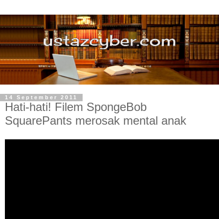
14 September 2011
Hati-hati! Filem SpongeBob
SquarePants merosak mental anak