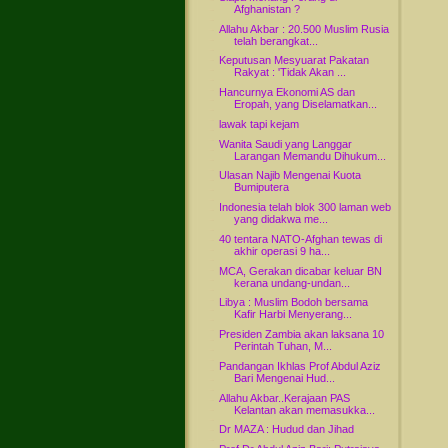
Afghanistan ?
Allahu Akbar : 20.500 Muslim Rusia
telah berangkat...
Keputusan Mesyuarat Pakatan
Rakyat : 'Tidak Akan ...
Hancurnya Ekonomi AS dan
Eropah, yang Diselamatkan...
lawak tapi kejam
Wanita Saudi yang Langgar
Larangan Memandu Dihukum...
Ulasan Najib Mengenai Kuota
Bumiputera
Indonesia telah blok 300 laman web
yang didakwa me...
40 tentara NATO-Afghan tewas di
akhir operasi 9 ha...
MCA, Gerakan dicabar keluar BN
kerana undang-undan...
Libya : Muslim Bodoh bersama
Kafir Harbi Menyerang...
Presiden Zambia akan laksana 10
Perintah Tuhan, M...
Pandangan Ikhlas Prof Abdul Aziz
Bari Mengenai Hud...
Allahu Akbar..Kerajaan PAS
Kelantan akan memasukka...
Dr MAZA : Hudud dan Jihad