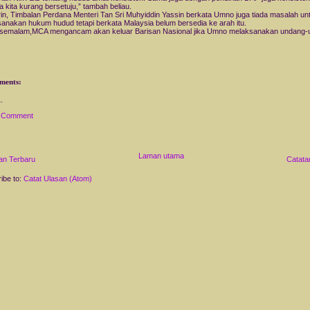
 kita kurang bersetuju,” tambah beliau.
in, Timbalan Perdana Menteri Tan Sri Muhyiddin Yassin berkata Umno juga tiada masalah un
anakan hukum hudud tetapi berkata Malaysia belum bersedia ke arah itu.
 semalam,MCA mengancam akan keluar Barisan Nasional jika Umno melaksanakan undang-
ments:
a Comment
Laman utama
an Terbaru
Catata
ibe to:
Catat Ulasan (Atom)