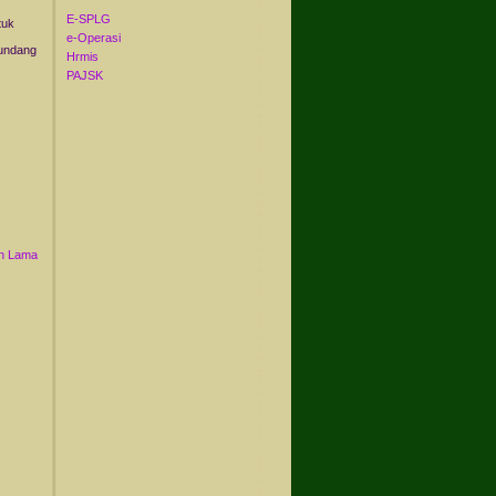
E-SPLG
tuk
e-Operasi
undang
Hrmis
PAJSK
n Lama