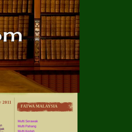
r 2011
FATWA MALAYSIA
Mufti Serawak
an
Mufti Pahang
jak
Mufti Kedah