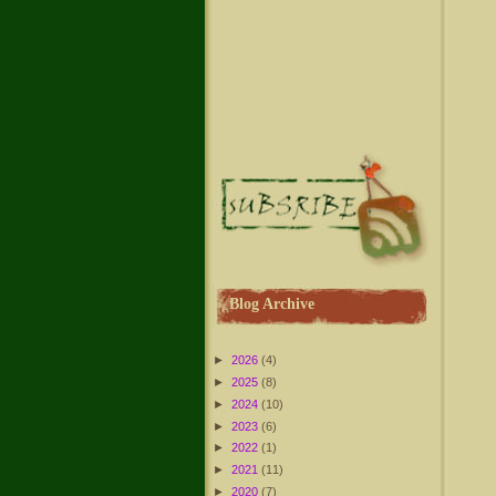
Blog Archive
►
2026
(4)
►
2025
(8)
►
2024
(10)
►
2023
(6)
►
2022
(1)
►
2021
(11)
►
2020
(7)