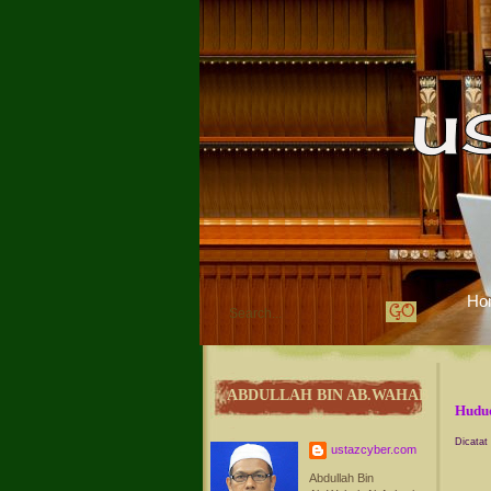
Ho
ABDULLAH BIN AB.WAHAB
Hudud
Dicatat
ustazcyber.com
Abdullah Bin