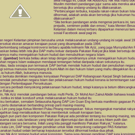
awal minggu ini, Datuk Nik Abdul Aziz Nik Mat mahu bu
Muslim memberi pandangan jujur sama ada mereka ak
bersetuju jika undang-undang itu dilaksanakan.
“Perbincangan terbuka, kepada rakan-rakan bukan Isl
dihormati, adakah anda akan bersetuju jika hukuman h
dilaksanakan?
“Sila berikan pandangan anda mengenai perkara ini, ta
prejudis, sentimen politik dan emosi,” kata Menteri Besa
Kelantan dalam mesej terbaru dipaparkan menerusi la
sosial Facebook awal pagi ini.
an negeri Kelantan pimpinan berusaha untuk melaksanakan undang-undang ini sejak awal 1
 tersekat ekoran amaran kerajaan pusat yang disampaikan pada 1994.
u berkembang sebagai kontroversi terbaru apabila kelmarin Nik Aziz, yang juga Mursyidul Am
skan beliau lebih rela jika DAP mahu keluar daripada Pakatan Rakyat jika tidak bersetuju d
riannya mahu menegakkan hukum hudud dan menubuhkan negara Islam.
ziz
(gambar)
berkata beliau akan tetap dengan pendiriannya untuk menegakkan hukum hud
han negara Islam walaupun mendapat tentangan hebat daripada rakan sekutunya itu.
eliau, tiada sesiapa pun termasuk DAP berhak menolak hukum hudud dan penubuhan negara
lagi semua manusia menumpang di bumi Allah ini dan hukum Islam yang mahu ditegakkan itu 
 ia hukum Allah, bukannya manusia.
iz berkata demikian mengulas kenyataan Pengerusi DAP Kebangsaan Karpal Singh bahawa pa
menolak penubuhan negara Islam dan pelaksanaan hukum hudud kerana ia bertentangan sa
 dengan Perlembagaan Persekutuan.
secara peribadi menyokong pelaksanaan hukum hudud, tetapi katanya ia belum dibincangka
n Rakyat.
in, Nik Aziz menolak pandangan bekas mufti Perlis, Dr Mohd Asri Zainul Abidin bahawa kead
 ketika ini tidak kondusif untuk melaksanakan hukum hudud itu.
isu berkaitan, semalam Setiausaha Agung DAP Lim Guan Eng berkata manifesto gagasan P
 perlu diutamakan berbanding prinsip parti masing-masing.
u Lim yang juga Ketua Menteri Pulau Pinang menegaskan fokus mengangkat martabat rakyat
ngahkan bagi merialisasikan hasrat membentuk sebuah kerajaan baru.
gguh pun parti dan komponen Pakatan Rakyat ada pendirian tentang isu masing-masing, teta
asama atas satu landasan yang telah pun dipersetujui dan dicatit secara hitam putih dan
atangani secara bersama. Inilah yang kita panggil manifesto Pakatan Rakyat,” katanya.
kata Lim, DAP tetap dengan pendirian untuk tidak menyokong cadangan PAS Kelantan
anakan hudud selain berharap keputusan tersebut dihormati kedua-dua pihak.
rian Nik Aziz tentang hudud amat konsisten. Sama juga dengan pendirian DAP juga konsisten