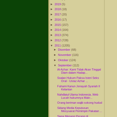
►
2019
(5)
►
2018
(18)
►
2017
(20)
►
2016
(17)
►
2015
(157)
►
2014
(164)
►
2013
(374)
►
2012
(728)
▼
2011
(1205)
►
Disember
(68)
►
November
(116)
►
Oktober
(124)
▼
September
(112)
Al-Azhar: Kami Tidak Akan Tinggal
Diam dalam Hadap...
Soalan Hukum Paksa Isteri Seks
Oral - Ustaz Azhar ...
Fahami Kanun Jenayah Syariah II
Kelantan
Nahdlatul Ulama Indonesia..Web
Lucah hukumnya Makr...
Orang beriman wajib sokong hudud
Sidang Media Keputusan
Mesyuarat Pemimpin Pakatan ...
Siapa Menang Perang di