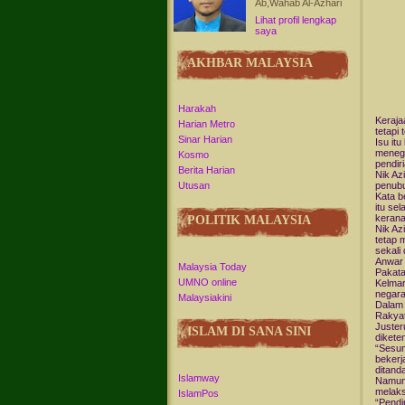
Ab,Wahab Al-Azhari
Lihat profil lengkap
saya
AKHBAR MALAYSIA
Harakah
Keraja
Harian Metro
tetapi
Sinar Harian
Isu it
menega
Kosmo
pendi
Berita Harian
Nik A
penubu
Utusan
Kata b
itu se
kerana
POLITIK MALAYSIA
Nik Az
tetap 
sekali
Anwar 
Malaysia Today
Pakata
UMNO online
Kelmar
negara
Malaysiakini
Dalam 
Rakyat
Juster
ISLAM DI SANA SINI
dikete
“Sesun
bekerj
ditand
Islamway
Namun 
melaks
IslamPos
“Pendi