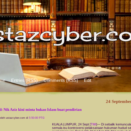
me
Entries (RSS)
Comments (RSS)
Edit
24 Septembe
: Nik Aziz kini minta bukan Islam buat pendirian
 oleh ustazcyber.com di
5:50:00 PTG
KUALA LUMPUR, 24 Sept [
TMI
]— Di sebalik kemuncul
semula isu kontroversi pelaksanaan hukuman hudud se