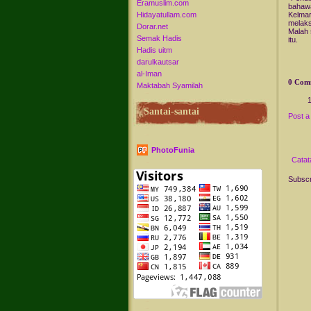
Eramuslim.com
bahawa
Hidayatullam.com
Kelmar
melaks
Dorar.net
Malah
Semak Hadis
itu.
Hadis uitm
darulkautsar
al-Iman
0 Com
Maktabah Syamilah
Santai-santai
Post 
PhotoFunia
Catat
Subscr