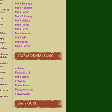
kan
an
Mufti Selangor
Mufti Negeri 9
am yang
Mufti Sabah
udud
Mufti P.Pinang
npa
Mufti Melaka
r
man
Mufti Perak
Mufti Perlis
990-an
Mufti Kelantan
Mufti WP
 PAS
Mufti Johor
engan
Majlis Fatwa
ud dan
 Islam
FATWA DUNIA ISLAM
adalah
rti itu
ma
eufatwa
n oleh
Fatwa MUIS
Mufti Brunei
aan
Fatwa MUI
akatan
Fatwa Mesir
Fatwa Al-Azhar
 perlu
Fatwa Saudi
pi kita
Kerja GURU