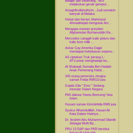
Belajar dari seberang : MUI
melakukan gerak-gempur...
AstaghfirullahulAzim...Judi semakin
banyak di Melaka
Hebat dan berani ;Mahmoud
Ahmadinejad mengutuk Am...
Mengapa mantan presiden
Afghanistan Burhanuddin Ra...
Mercedes canggih kalis peluru dan
kalis bom milik ...
Askar Gay Amerika Dajjal
mendapat kebebasan sepenu...
AS ciptakan Truk perang L-
ATV.untuk menghadapi bo...
Al-Shabaab Somalia Beri Hadiah
Anak Pemenang Hafal...
345 orang peneroka Jengka
saman Felda RM510 juta
Gejala Gila " Emo " Sedang
menular Dalam Negara
PAS dakwa 'Hantu Bonceng' hina
Islam
Husam saman Kickdefella RM5 juta
Syukur Alhamdulillah..Hasan Ali
Kata Dalam Hatinya...
Dr. Ibrahim Abu Muhammad Dilantik
Sebagai Mufti Ba...
PRU 13 DAP dan PKR berebut
kerusi di sana sini