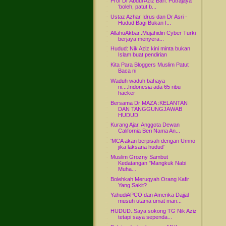
Prof Dr Abdul Aziz Bari: Putrajaya
‘boleh, patut b...
Ustaz Azhar Idrus dan Dr Asri -
Hudud Bagi Bukan I...
AllahuAkbar..Mujahidin Cyber Turki
berjaya menyera...
Hudud: Nik Aziz kini minta bukan
Islam buat pendirian
Kita Para Bloggers Muslim Patut
Baca ni
Waduh waduh bahaya
ni....Indonesia ada 65 ribu
hacker
Bersama Dr MAZA :KELANTAN
DAN TANGGUNGJAWAB
HUDUD
Kurang Ajar, Anggota Dewan
California Beri Nama An...
'MCA akan berpisah dengan Umno
jika laksana hudud'
Muslim Grozny Sambut
Kedatangan "Mangkuk Nabi
Muha...
Bolehkah Meruqyah Orang Kafir
Yang Sakit?
YahudiAPCO dan Amerika Dajjal
musuh utama umat man...
HUDUD..Saya sokong TG Nik Aziz
tetapi saya sependa...