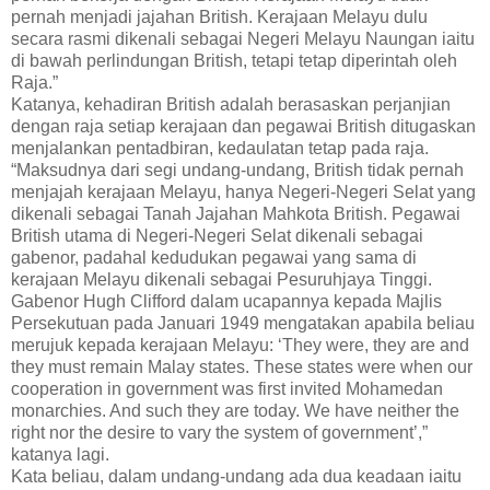
pernah menjadi jajahan British. Kerajaan Melayu dulu
secara rasmi dikenali sebagai Negeri Melayu Naungan iaitu
di bawah perlindungan British, tetapi tetap diperintah oleh
Raja.”
Katanya, kehadiran British adalah berasaskan perjanjian
dengan raja setiap kerajaan dan pegawai British ditugaskan
menjalankan pentadbiran, kedaulatan tetap pada raja.
“Maksudnya dari segi undang-undang, British tidak pernah
menjajah kerajaan Melayu, hanya Negeri-Negeri Selat yang
dikenali sebagai Tanah Jajahan Mahkota British. Pegawai
British utama di Negeri-Negeri Selat dikenali sebagai
gabenor, padahal kedudukan pegawai yang sama di
kerajaan Melayu dikenali sebagai Pesuruhjaya Tinggi.
Gabenor Hugh Clifford dalam ucapannya kepada Majlis
Persekutuan pada Januari 1949 mengatakan apabila beliau
merujuk kepada kerajaan Melayu: ‘They were, they are and
they must remain Malay states. These states were when our
cooperation in government was first invited Mohamedan
monarchies. And such they are today. We have neither the
right nor the desire to vary the system of government’,”
katanya lagi.
Kata beliau, dalam undang-undang ada dua keadaan iaitu