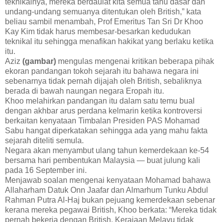
teknikalnya, mereka berdaulat kita semua tahu dasar dan
undang-undang semuanya ditentukan oleh British,” kata
beliau sambil menambah, Prof Emeritus Tan Sri Dr Khoo
Kay Kim tidak harus membesar-besarkan kedudukan
teknikal itu sehingga menafikan hakikat yang berlaku ketika
itu.
Aziz
(gambar)
mengulas mengenai kritikan beberapa pihak
ekoran pandangan tokoh sejarah itu bahawa negara ini
sebenarnya tidak pernah dijajah oleh British, sebaliknya
berada di bawah naungan negara Eropah itu.
Khoo melahirkan pandangan itu dalam satu temu bual
dengan akhbar arus perdana kelmarin ketika kontroversi
berkaitan kenyataan Timbalan Presiden PAS Mohamad
Sabu hangat diperkatakan sehingga ada yang mahu fakta
sejarah diteliti semula.
Negara akan menyambut ulang tahun kemerdekaan ke-54
bersama hari pembentukan Malaysia — buat julung kali
pada 16 September ini.
Menjawab soalan mengenai kenyataan Mohamad bahawa
Allaharham Datuk Onn Jaafar dan Almarhum Tunku Abdul
Rahman Putra Al-Haj bukan pejuang kemerdekaan sebenar
kerana mereka pegawai British, Khoo berkata: “Mereka tidak
pernah bekerja dengan British. Kerajaan Melayu tidak