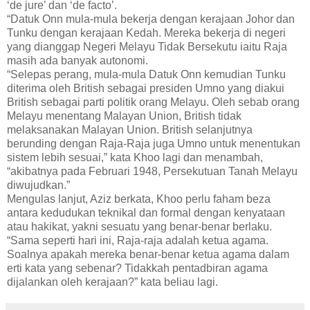
‘de jure’ dan ‘de facto’.
“Datuk Onn mula-mula bekerja dengan kerajaan Johor dan
Tunku dengan kerajaan Kedah. Mereka bekerja di negeri
yang dianggap Negeri Melayu Tidak Bersekutu iaitu Raja
masih ada banyak autonomi.
“Selepas perang, mula-mula Datuk Onn kemudian Tunku
diterima oleh British sebagai presiden Umno yang diakui
British sebagai parti politik orang Melayu. Oleh sebab orang
Melayu menentang Malayan Union, British tidak
melaksanakan Malayan Union. British selanjutnya
berunding dengan Raja-Raja juga Umno untuk menentukan
sistem lebih sesuai,” kata Khoo lagi dan menambah,
“akibatnya pada Februari 1948, Persekutuan Tanah Melayu
diwujudkan.”
Mengulas lanjut, Aziz berkata, Khoo perlu faham beza
antara kedudukan teknikal dan formal dengan kenyataan
atau hakikat, yakni sesuatu yang benar-benar berlaku.
“Sama seperti hari ini, Raja-raja adalah ketua agama.
Soalnya apakah mereka benar-benar ketua agama dalam
erti kata yang sebenar? Tidakkah pentadbiran agama
dijalankan oleh kerajaan?” kata beliau lagi.