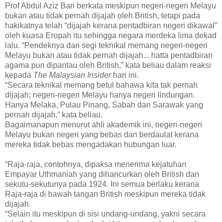
Prof Abdul Aziz Bari berkata meskipun negeri-negeri Melayu
bukan atau tidak pernah dijajah oleh British, tetapi pada
hakikatnya telah “dijajah kerana pentadbiran negeri dikawal”
oleh kuasa Eropah itu sehingga negara merdeka lima dekad
lalu. “Pendeknya dari segi teknikal memang negeri-negeri
Melayu bukan atau tidak pernah dijajah... hatta pentadbiran
agama pun dipantau oleh British,” kata beliau dalam reaksi
kepada
The Malaysian Insider
hari ini.
“Secara teknikal memang betul bahawa kita tak pernah
dijajah; negeri-negeri Melayu hanya negeri lindungan.
Hanya Melaka, Pulau Pinang, Sabah dan Sarawak yang
pernah dijajah,” kata beliau.
Bagaimanapun menurut ahli akademik ini, negeri-negeri
Melayu bukan negeri yang bebas dan berdaulat kerana
mereka tidak bebas mengadakan hubungan luar.
“Raja-raja, contohnya, dipaksa menerima kejatuhan
Empayar Uthmaniah yang dihancurkan oleh British dan
sekutu-sekutunya pada 1924. Ini semua berlaku kerana
Raja-raja di bawah tangan British meskipun mereka tidak
dijajah.
“Selain itu meskipun di sisi undang-undang, yakni secara