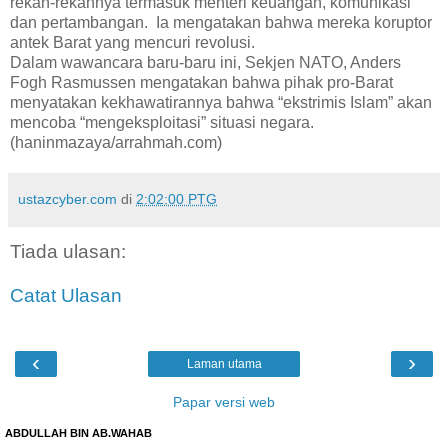
rekan-rekannya termasuk menteri keuangan, komunikasi
dan pertambangan. Ia mengatakan bahwa mereka koruptor
antek Barat yang mencuri revolusi.
Dalam wawancara baru-baru ini, Sekjen NATO, Anders
Fogh Rasmussen mengatakan bahwa pihak pro-Barat
menyatakan kekhawatirannya bahwa “ekstrimis Islam” akan
mencoba “mengeksploitasi” situasi negara.
(haninmazaya/arrahmah.com)
ustazcyber.com
di
2:02:00 PTG
Tiada ulasan:
Catat Ulasan
‹
›
Laman utama
Papar versi web
ABDULLAH BIN AB.WAHAB