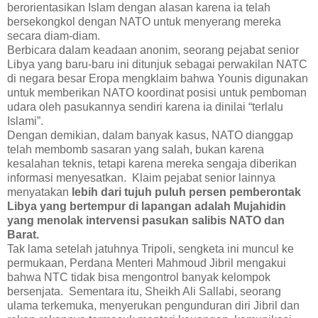
berorientasikan Islam dengan alasan karena ia telah
bersekongkol dengan NATO untuk menyerang mereka
secara diam-diam.
Berbicara dalam keadaan anonim, seorang pejabat senior
Libya yang baru-baru ini ditunjuk sebagai perwakilan NATC
di negara besar Eropa mengklaim bahwa Younis digunakan
untuk memberikan NATO koordinat posisi untuk pemboman
udara oleh pasukannya sendiri karena ia dinilai “terlalu
Islami”.
Dengan demikian, dalam banyak kasus, NATO dianggap
telah membomb sasaran yang salah, bukan karena
kesalahan teknis, tetapi karena mereka sengaja diberikan
informasi menyesatkan. Klaim pejabat senior lainnya
menyatakan
lebih dari tujuh puluh persen pemberontak
Libya yang bertempur di lapangan adalah Mujahidin
yang menolak intervensi pasukan salibis NATO dan
Barat.
Tak lama setelah jatuhnya Tripoli, sengketa ini muncul ke
permukaan, Perdana Menteri Mahmoud Jibril mengakui
bahwa NTC tidak bisa mengontrol banyak kelompok
bersenjata. Sementara itu, Sheikh Ali Sallabi, seorang
ulama terkemuka, menyerukan pengunduran diri Jibril dan