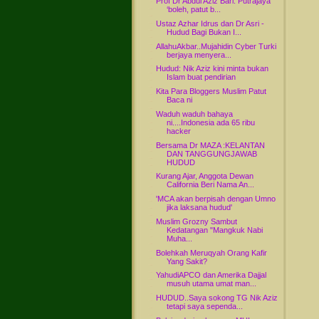
Prof Dr Abdul Aziz Bari: Putrajaya
‘boleh, patut b...
Ustaz Azhar Idrus dan Dr Asri -
Hudud Bagi Bukan I...
AllahuAkbar..Mujahidin Cyber Turki
berjaya menyera...
Hudud: Nik Aziz kini minta bukan
Islam buat pendirian
Kita Para Bloggers Muslim Patut
Baca ni
Waduh waduh bahaya
ni....Indonesia ada 65 ribu
hacker
Bersama Dr MAZA :KELANTAN
DAN TANGGUNGJAWAB
HUDUD
Kurang Ajar, Anggota Dewan
California Beri Nama An...
'MCA akan berpisah dengan Umno
jika laksana hudud'
Muslim Grozny Sambut
Kedatangan "Mangkuk Nabi
Muha...
Bolehkah Meruqyah Orang Kafir
Yang Sakit?
YahudiAPCO dan Amerika Dajjal
musuh utama umat man...
HUDUD..Saya sokong TG Nik Aziz
tetapi saya sependa...