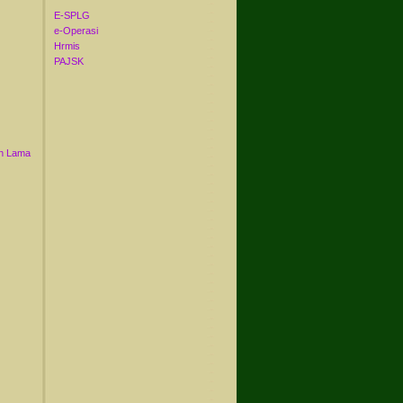
E-SPLG
e-Operasi
Hrmis
PAJSK
n Lama