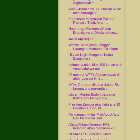
Afghanistan ?
Allahu Akbar : 20.500 Muslim Rusia
telah berangkat...
Keputusan Mesyuarat Pakatan
Rakyat : 'Tidak Akan ...
Hancurnya Ekonomi AS dan
Eropah, yang Diselamatkan...
lawak tapi kejam
Wanita Saudi yang Langgar
Larangan Memandu Dihukum...
Ulasan Najib Mengenai Kuota
Bumiputera
Indonesia telah blok 300 laman web
yang didakwa me...
40 tentara NATO-Afghan tewas di
akhir operasi 9 ha...
MCA, Gerakan dicabar keluar BN
kerana undang-undan...
Libya : Muslim Bodoh bersama
Kafir Harbi Menyerang...
Presiden Zambia akan laksana 10
Perintah Tuhan, M...
Pandangan Ikhlas Prof Abdul Aziz
Bari Mengenai Hud...
Allahu Akbar..Kerajaan PAS
Kelantan akan memasukka...
Dr MAZA : Hudud dan Jihad