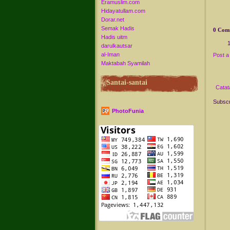
Eramuslim.com
Hidayatullam.com
Dorar.net
Semak Hadis
0 Com
Hadis uitm
darulkautsar
al-Iman
Post 
Maktabah Syamilah
Santai-santai
Catat
Subscr
PhotoFunia