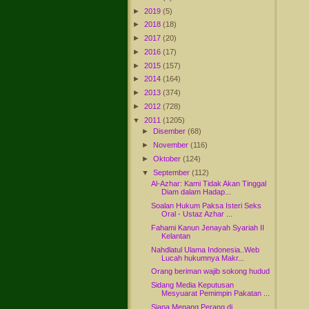
►
2019
(5)
►
2018
(18)
►
2017
(20)
►
2016
(17)
►
2015
(157)
►
2014
(164)
►
2013
(374)
►
2012
(728)
▼
2011
(1205)
►
Disember
(68)
►
November
(116)
►
Oktober
(124)
▼
September
(112)
Al-Azhar: Kami Tidak Akan Tinggal
Diam dalam Hadap...
Soalan Hukum Paksa Isteri Seks
Oral - Ustaz Azhar ...
Fahami Kanun Jenayah Syariah II
Kelantan
Nahdlatul Ulama Indonesia..Web
Lucah hukumnya Makr...
Orang beriman wajib sokong hudud
Sidang Media Keputusan
Mesyuarat Pemimpin Pakatan ...
Siapa Menang Perang di