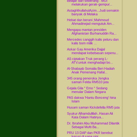
Belajar dari seberang : MUI
melakukan gerak-gempur...
AstaghfirullahulAzim...Judi semakin
banyak di Melaka
Hebat dan berani ;Mahmoud
Ahmadinejad mengutuk Am...
Mengapa mantan presiden
Afghanistan Burhanuddin Ra...
Mercedes canggih kalis peluru dan
kalis bom milik ...
Askar Gay Amerika Dajjal
mendapat kebebasan sepenu...
AS ciptakan Truk perang L-
ATV.untuk menghadapi bo...
Al-Shabaab Somalia Beri Hadiah
Anak Pemenang Hafal...
345 orang peneroka Jengka
saman Felda RM510 juta
Gejala Gila " Emo " Sedang
menular Dalam Negara
PAS dakwa 'Hantu Bonceng' hina
Islam
Husam saman Kickdefella RM5 juta
Syukur Alhamdulillah..Hasan Ali
Kata Dalam Hatinya...
Dr. Ibrahim Abu Muhammad Dilantik
Sebagai Mufti Ba...
PRU 13 DAP dan PKR berebut
kerusi di sana sini