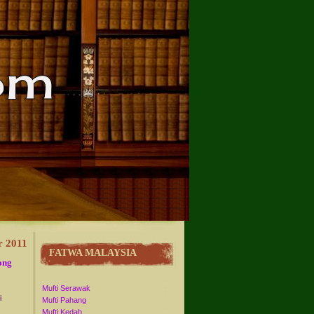
r 2011
FATWA MALAYSIA
ong
Mufti Serawak
i
Mufti Pahang
Mufti Kedah