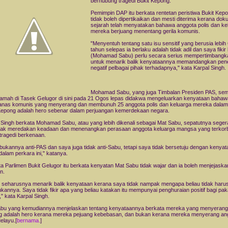
berhubung tragedi Bukit Kepong.
Pemimpin DAP itu berkata rentetan peristiwa Bukit Kepo
tidak boleh dipertikaikan dan mesti diterima kerana do
sejarah telah menyatakan bahawa anggota polis dan ke
mereka berjuang menentang gerila komunis.
"Menyentuh tentang satu isu sensitif yang berusia lebih
tahun selepas ia berlaku adalah tidak adil dan saya fikir 
(Mohamad Sabu) perlu secara serius mempertimbangk
untuk menarik balik kenyataannya memandangkan pen
negatif pelbagai pihak terhadapnya," kata Karpal Singh.
Mohamad Sabu, yang juga Timbalan Presiden PAS, se
amah di Tasek Gelugor di sini pada 21 Ogos lepas didakwa mengeluarkan kenyataan bahaw
nas komunis yang menyerang dan membunuh 25 anggota polis dan keluarga mereka dalam 
Kepong adalah hero sebenar dalam perjuangan kemerdekaan negara.
 Singh berkata Mohamad Sabu, atau yang lebih dikenali sebagai Mat Sabu, sepatutnya seger
dak meredakan keadaan dan menenangkan perasaan anggota keluarga mangsa yang terkor
tragedi berkenaan.
bukannya anti-PAS dan saya juga tidak anti-Sabu, tetapi saya tidak bersetuju dengan kenyat
 dalam perkara ini," katanya.
a Parlimen Bukit Gelugor itu berkata kenyatan Mat Sabu tidak wajar dan ia boleh menjejaskan
n.
u seharusnya menarik balik kenyataan kerana saya tidak nampak mengapa beliau tidak haru
kannya. Saya tidak fikir apa yang beliau katakan itu mempunyai penghuraian positif bagi paka
," kata Karpal Singh.
bu yang kemudiannya menjelaskan tentang kenyataannya berkata mereka yang menyerang 
 adalah hero kerana mereka pejuang kebebasan, dan bukan kerana mereka menyerang an
elayu.[
bernama.
]