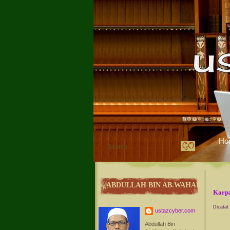
Ho
ABDULLAH BIN AB.WAHAB
Karpa
Dicatat
ustazcyber.com
Abdullah Bin