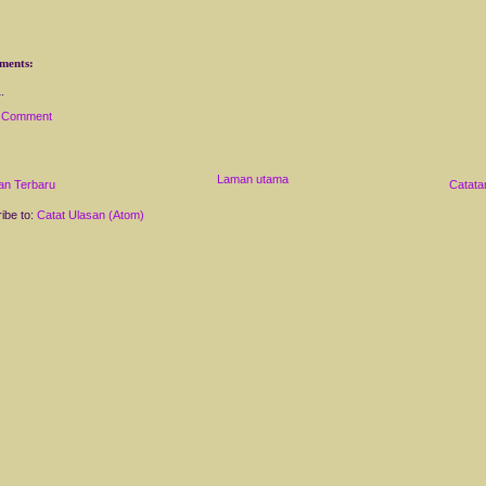
ments:
a Comment
Laman utama
an Terbaru
Catata
ibe to:
Catat Ulasan (Atom)