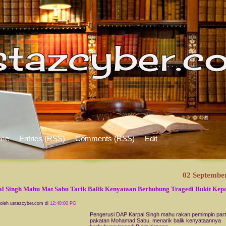
me
Entries (RSS)
Comments (RSS)
Edit
02 Septembe
l Singh Mahu Mat Sabu Tarik Balik Kenyataan Berhubung Tragedi Bukit Kep
 oleh ustazcyber.com di
12:40:00 PG
Pengerusi DAP Karpal Singh mahu rakan pemimpin part
pakatan Mohamad Sabu, menarik balik kenyataannya