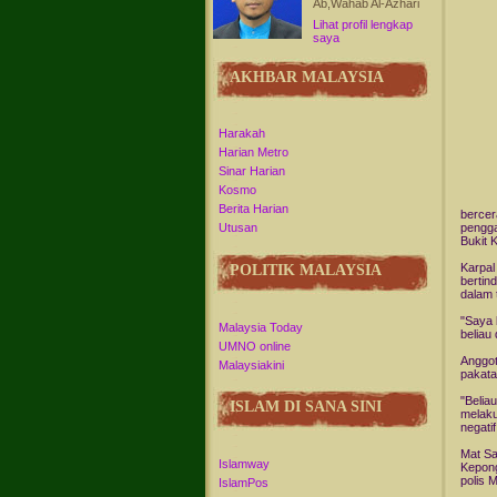
Ab,Wahab Al-Azhari
Lihat profil lengkap
saya
AKHBAR MALAYSIA
Harakah
Harian Metro
Sinar Harian
Kosmo
Berita Harian
bercer
pengga
Utusan
Bukit 
Karpal
POLITIK MALAYSIA
bertin
dalam 
"Saya 
Malaysia Today
beliau
UMNO online
Anggot
Malaysiakini
pakata
"Belia
ISLAM DI SANA SINI
melaku
negatif
Mat Sa
Islamway
Kepong
polis M
IslamPos