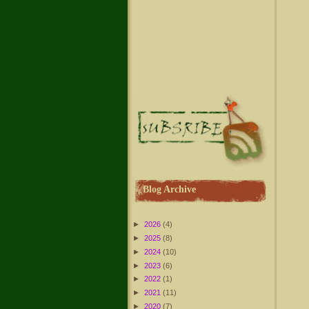
Blog Archive
►
2026
(4)
►
2025
(8)
►
2024
(10)
►
2023
(6)
►
2022
(1)
►
2021
(11)
►
2020
(7)