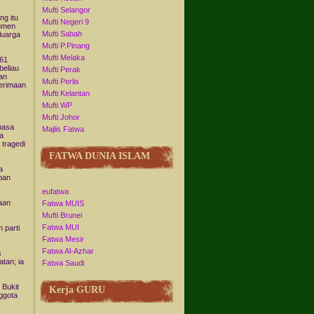
Mufti Selangor
ng itu
Mufti Negeri 9
kumen
Mufti Sabah
luarga
Mufti P.Pinang
Mufti Melaka
 61
beliau
Mufti Perak
an
Mufti Perlis
erimaan
Mufti Kelantan
Mufti WP
Mufti Johor
masa
Majlis Fatwa
a
tragedi
FATWA DUNIA ISLAM
a
ban
eufatwa
aan
Fatwa MUIS
Mufti Brunei
Fatwa MUI
 parti
Fatwa Mesir
Fatwa Al-Azhar
s
tan; ia
Fatwa Saudi
Bukit
Kerja GURU
ggota