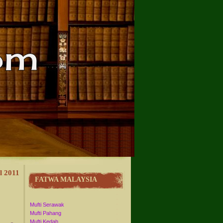
l 2011
FATWA MALAYSIA
Mufti Serawak
Mufti Pahang
Mufti Kedah