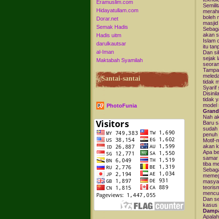
Eramuslim.com
Semili
Hidayatullam.com
merahm
boleh 
Dorar.net
masjid
Semak Hadis
Sebaga
akan s
Hadis uitm
Islam 
darulkautsar
itu ta
al-Iman
Dan si
sejak 
Maktabah Syamilah
seoran
Tampak
meleda
Santai-santai
tidak 
Syarif
Disini
tidak 
model s
PhotoFunia
Grand
Nah ak
Baru s
sudah 
penuh 
Motif-
akan k
Apa be
samar 
tiba m
Sebaga
memega
masyar
teoris
mencu
Dan se
kasus 
Damp
Apalah