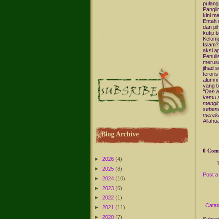
pulang
Pangli
kini m
Entah 
dan pi
kutip 
Kelomp
Islam?
aksi a
Penuli
merusa
jihad 
teroris
alumni
yang b
“Dan a
kamu m
mengir
seben
mereka
Allahu
Blog Archive
0 Com
►
2026
(4)
►
2025
(8)
Post 
►
2024
(10)
►
2023
(6)
►
2022
(1)
Catat
►
2021
(11)
►
2020
(7)