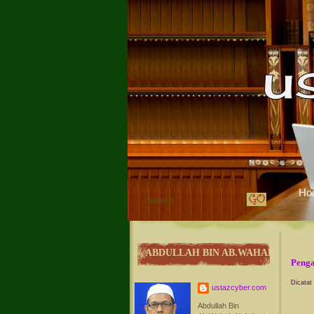
Ho
ABDULLAH BIN AB.WAHAB
Penga
Dicatat
ustazcyber.com
Abdullah Bin