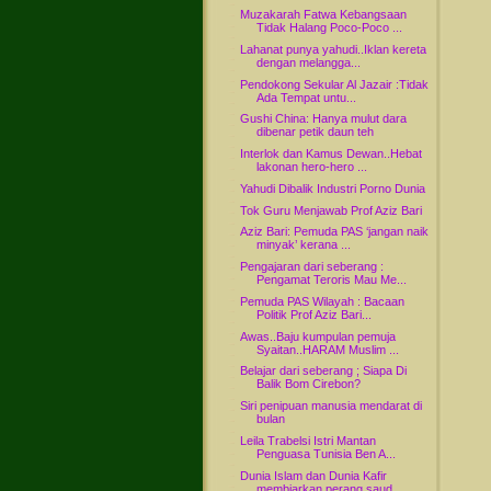
Muzakarah Fatwa Kebangsaan
Tidak Halang Poco-Poco ...
Lahanat punya yahudi..Iklan kereta
dengan melangga...
Pendokong Sekular Al Jazair :Tidak
Ada Tempat untu...
Gushi China: Hanya mulut dara
dibenar petik daun teh
Interlok dan Kamus Dewan..Hebat
lakonan hero-hero ...
Yahudi Dibalik Industri Porno Dunia
Tok Guru Menjawab Prof Aziz Bari
Aziz Bari: Pemuda PAS ‘jangan naik
minyak’ kerana ...
Pengajaran dari seberang :
Pengamat Teroris Mau Me...
Pemuda PAS Wilayah : Bacaan
Politik Prof Aziz Bari...
Awas..Baju kumpulan pemuja
Syaitan..HARAM Muslim ...
Belajar dari seberang ; Siapa Di
Balik Bom Cirebon?
Siri penipuan manusia mendarat di
bulan
Leila Trabelsi Istri Mantan
Penguasa Tunisia Ben A...
Dunia Islam dan Dunia Kafir
membiarkan perang saud...