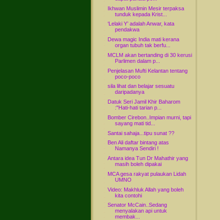
Ikhwan Muslimin Mesir terpaksa
tunduk kepada Krist...
‘Lelaki Y’ adalah Anwar, kata
pendakwa
Dewa magic India mati kerana
organ tubuh tak berfu...
MCLM akan bertanding di 30 kerusi
Parlimen dalam p...
Penjelasan Mufti Kelantan tentang
poco-poco
sila lihat dan belajar sesuatu
daripadanya
Datuk Seri Jamil Khir Baharom
:"Hati-hati tarian p...
Bomber Cirebon..Impian murni, tapi
sayang mati tid...
Santai sahaja...tipu sunat ??
Ben Ali daftar bintang atas
Namanya Sendiri !
Antara idea Tun Dr Mahathir yang
masih boleh dipakai
MCA gesa rakyat pulaukan Lidah
UMNO
Video: Makhluk Allah yang boleh
kita contohi
Senator McCain..Sedang
menyalakan api untuk
membak...