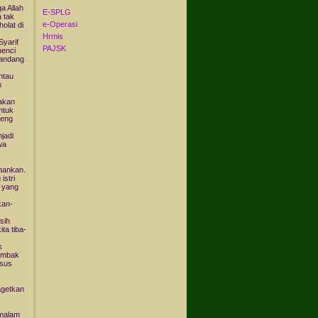
a Allah
E-SPLG
a tak
e-Operasi
olat di
Hrmis
Syarif
PAJSK
benci
pandang
ntau
n
 akan
ntuk
ceng
jadi
wa
ahankan.
istri
 yang
kan-
sih
ta tiba-
k
nembak
asus
agetkan
 malam