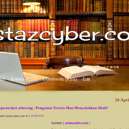
me
Entries (RSS)
Comments (RSS)
Edit
20 Apri
jaran dari seberang : Pengamat Teroris Mau Menyalahkan Allah?
 oleh ustazcyber.com di
1:15:00 PTG
Sumber (
eramuslim.com
)