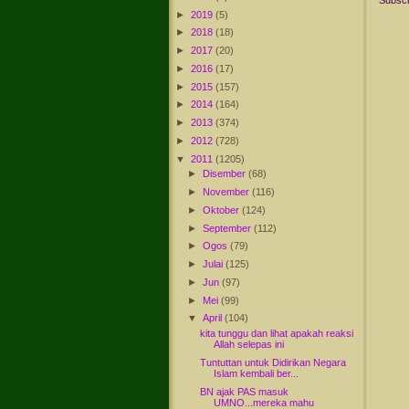
Subscr
►
2019
(5)
►
2018
(18)
►
2017
(20)
►
2016
(17)
►
2015
(157)
►
2014
(164)
►
2013
(374)
►
2012
(728)
▼
2011
(1205)
►
Disember
(68)
►
November
(116)
►
Oktober
(124)
►
September
(112)
►
Ogos
(79)
►
Julai
(125)
►
Jun
(97)
►
Mei
(99)
▼
April
(104)
kita tunggu dan lihat apakah reaksi
Allah selepas ini
Tuntuttan untuk Didirikan Negara
Islam kembali ber...
BN ajak PAS masuk
UMNO...mereka mahu