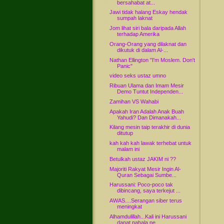
bersahabat at...
Jawi tidak halang Eskay hendak
sumpah laknat
Jom lihat siri bala daripada Allah
terhadap Amerika
Orang-Orang yang dilaknat dan
dikutuk di dalam Al-...
Nathan Ellington "I'm Moslem. Don't
Panic"
video seks ustaz umno
Ribuan Ulama dan Imam Mesir
Demo Tuntut Independen...
Zamihan VS Wahabi
Apakah Iran Adalah Anak Buah
Yahudi? Dan Dimanakah...
Kilang mesin taip terakhir di dunia
ditutup
kah kah kah lawak terhebat untuk
malam ini
Betulkah ustaz JAKIM ni ??
Majoriti Rakyat Mesir Ingin Al-
Quran Sebagai Sumbe...
Harussani: Poco-poco tak
dibincang, saya terkejut ...
AWAS....Serangan siber terus
meningkat
Alhamdulillah...Kali ini Harussani
dapat pahala pe...