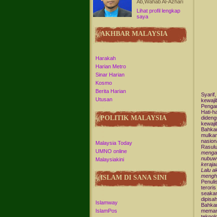
Ab,Wahab Al-Azhari
Lihat profil lengkap
saya
AKHBAR MALAYSIA
Harakah
Harian Metro
Sinar Harian
Kosmo
Berita Harian
Syarif,
Utusan
kewaji
Pengam
Hati-h
POLITIK MALAYSIA
dideng
kewaji
Bahkan
mulkan
nasion
Malaysia Today
Rasulu
UMNO online
mengan
nubuww
Malaysiakini
keraja
Lalu a
mengh
ISLAM DI SANA SINI
Penuli
terori
seakan
dipisa
Islamway
Bahkan
IslamPos
memang
teknol