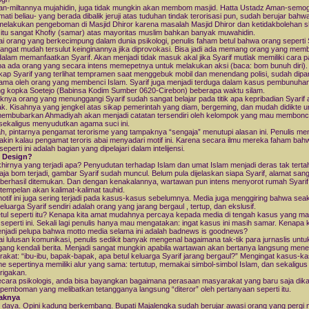
tan-miltannya mujahidin, juga tidak mungkin akan membom masjid. Hatta Ustadz Aman-semog
ati beliau- yang berada dibalik jeruji atas tuduhan tindak terorisasi pun, sudah berujar bahw
melakukan pengeboman di Masjid Dhiror karena masalah Masjid Dhiror dan ketidakbolehan sh
 itu sangat Khofiy (samar) atas mayoritas muslim bahkan banyak muwahidin.
i orang yang berkecimpung dalam dunia psikologi, penulis faham betul bahwa orang seperti 
angat mudah tersulut keinginannya jika diprovokasi. Bisa jadi ada memang orang yang mem
dalam memanfaatkan Syarif. Akan menjadi tidak masuk akal jika Syarif mutlak memiliki cara 
npa ada orang yang secara intens memepetnya untuk melakukan aksi (baca: bom bunuh diri).
kap Syarif yang terlihat tempramen saat menggebuk mobil dan menendang polisi, sudah dipa
lama oleh orang yang membenci Islam. Syarif juga menjadi terduga dalam kasus pembunuha
g kopka Soetejo (Babinsa Kodim Sumber 0620-Cirebon) beberapa waktu silam.
nya orang yang menunggangi Syarif sudah sangat belajar pada titik apa kepribadian Syarif
k. Kisahnya yang jengkel atas sikap pemerintah yang diam, bergeming, dan mudah didikte u
membubarkan Ahmadiyah akan menjadi catatan tersendiri oleh kelompok yang mau membon
 sekaligus menyudutkan agama suci ini.
lah, pintarnya pengamat terorisme yang tampaknya “sengaja” menutupi alasan ini. Penulis men
yakin kalau pengamat teroris abai menyadari motif ini. Karena secara ilmu mereka faham bah
eperti ini adalah bagian yang dipelajari dalam intelijensi.
 Design?
hirnya yang terjadi apa? Penyudutan terhadap Islam dan umat Islam menjadi deras tak tert
aja bom terjadi, gambar Syarif sudah muncul. Belum pula dijelaskan siapa Syarif, alamat sang 
berhasil ditemukan. Dan dengan kenakalannya, wartawan pun intens menyorot rumah Syarif
tempelan akan kalimat-kalimat tauhid.
motif ini juga sering terjadi pada kasus-kasus sebelumnya. Media juga menggiring bahwa sea
eluarga Syarif sendiri adalah orang yang jarang bergaul , tertup, dan ekslusif.
tul seperti itu? Kenapa kita amat mudahnya percaya kepada media di tengah kasus yang ma
seperti ini. Sekali lagi penulis hanya mau mengatakan: ingat kasus ini masih samar. Kenapa ki
enjadi pelupa bahwa motto media selama ini adalah badnews is goodnews?
i lulusan komunikasi, penulis sedikit banyak mengenal bagaimana tak-tik para jurnaslis untu
ng kendali berita. Menjadi sangat mungkin apabila wartawan akan bertanya langsung me
akat: “ibu-ibu, bapak-bapak, apa betul keluarga Syarif jarang bergaul?” Mengingat kasus-k
me sepertinya memiliki alur yang sama: tertutup, memakai simbol-simbol Islam, dan sekaligus
rigakan.
cara psikologis, anda bisa bayangkan bagaimana perasaan masyarakat yang baru saja dik
pemboman yang melibatkan tetangganya langsung “diteror” oleh pertanyaan seperti itu.
aknya
 daya. Opini kadung berkembang. Bupati Majalengka sudah berujar awasi orang yang pergi