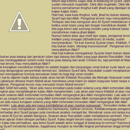
Belum lagi ketemu siapa otak di belakang M.Syarif, opin
sudah menuduh mujahidin. Dikit-dikit mujahidin. Dikit-diki
karena pemahaman thoghut kafir jihadi yang dipelajari 
kajian-kajian Islam.
Hati-hati, kata-kata thoghut, kafir, jihad itu bukan datang
Syarif tapi dari Allah. Pengamat teroris mau menyalahka
Terlepas dari kita mengutuk aksi M Syarif meledakkan d
ketika umat Islam yang lain tengah mendirikan ibadah. 
kita juga benci ada seorang muslim yang kelewat batas
menafsirkan makna jihad ilallah.
Namun belum jelas apa motif dan siapa, pengamat teror
intelijen yang sengaja (di)hadir(kan) di media, sudah
menyimpulkan: “Ini kan karena Syariat Islam, Khilafah,
kita bukan Islam. Ideologi transnasional”. Pengamat ter
menyalahkan Allah?
Hati-hati kalimat menegakkan Syariat Islam bukan datan
 bukan pula datang dari gerakan Islam tapi datang dari Allah yang juga diamini Rasulullah. Hati
ban meninggalakan sistem kufur bukan pula datang dari anak Cirebon itu, tapi perintah Al Mai
at teroris mau menyalahkan Allah?
ati kewajiban mendirikan khilafah itu adalah bagian dari perjuangan umat bukan syair lapuk y
ung-dengungkan penyembah demokrasi. Sebelum Syarif lahir, Rasulullah sudah menjelaska
ban menegakkan konsep persatuan Islam itu bagi tiap umat muslim.
 hal itu dijamin hadis bahwa kelak akan berdiri Khilafah Rosyidah ala Minhajin Nubuwah sete
 jabariyan dimana Imam Mahdi akan membawa umat Islam ke dalam kejayaan Islam tanpa s
alisme. Pengamat teroris mau menuduh Imam Mahdi teroris?
llah SAW bersabda,
“Akan ada masa kenabian pada kalian selama yang Allah kehendaki All
gkat atau menghilangkan kalau Allah menghendaki. Lalu akan ada masa khilafah di atas ma
ah selama Allah kehendaki kemudian Allah mengangkat jika Allah menghendaki. Lalu ada 
an yg sangat kuat selama yang Allah kehendaki kemudian Allah mengangkat bila Allah mengh
kan ada masa kerajaan selama yang Allah kehendaki kemudian Allah mengangkat bila Allah
endaki.
Lalu akan ada lagi masa kekhilafahan di atas manhaj nubuwwah.
“ Kemudian beliau d
s hanya mau mengatakan: analisismu harimaumu, bahkan virusmu. Ketidaksetujuan pengam
s terhadap aksi Syarif jangan pula membuat analisis menjadi liar. Menabrak sana-sini tanpa ku
-akan Al Qur’an adalah biangnya. Seakan-akan Rasulullah salah menjelaskan perintah. Har
hkan ajaran Islam dengan perilaku Syarif. Kalau begini berarti siapa teroris sesungguhnya?
 kalau kita perhatikan, apa betul Syarif adalah aktor tunggal di belakang ini semua? Karena j
 Syarif menderita kelainan, bagaimana mungkin ia memiliki tingkat pemahaman tinggi terha
ogi?