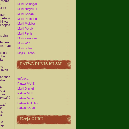
i media
Mufti Selangor
t
dalam
Mufti Negeri 9
Mufti Sabah
 dari
n Allah?
Mufti P.Pinang
irinya
Mufti Melaka
Terlepas
Mufti Perak
Mufti Perlis
is dan
Mufti Kelantan
 Negara
Mufti WP
oris mau
Mufti Johor
g dari
Majlis Fatwa
-hati
dah.
FATWA DUNIA ISLAM
ang
n akan
lah fase
eufatwa
ekat
Fatwa MUIS
ah
Mufti Brunei
nhaj
Fatwa MUI
masa
endaki.
Fatwa Mesir
Fatwa Al-Azhar
iam.”
at
Fatwa Saudi
nci,
us
Kerja GURU
ika
dap