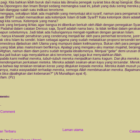
 pagi. Kita bahkan lebih buruk dari masa lalu dimana penegak syariat bisa dicap bangsat. Bisa
ma Diponegoro dan Imam Bonjol sedang memangisa saat ini, jubah yang dulu sering mereka 
alah dianggap salah satu indikasi terorisme.
mengapa, sekalipun tidak ada mujahidin yang menyetujui aksi syarif, namun para pengamat t
hak BNPT sudah memastikan ada kelompok Islam di balik Syarif? Kata kelompok disini adala
bagi kita semua. Kelompok yang mana?
ok yang berjuang ikhlas agar bangsa ini diberikan berkah oleh Allah dengan penegakan Syar
 Padahal dalam catatan Densus saja, Syarif adalah nama baru. Ia tidak terlibat dalam geraka
papun sebelumnya. Jadi tidak ada hubungannya mengait-ngaitkan dengan gerakan Islam.
s hanya khawatir penafsiran yang cenderung menjadi liar oleh para pemerhati terorisme, just
k citra Islam itu sendiri. Islam sebagai agama yang sudah melatakkan proporsi tersendiri te
semestinya dijelaskan oleh Ulama yang mumpuni dalam keilmuannya. Bukan oleh para penga
 yang tidak jelas
mainstream
berfikirnya. Apalagi yang mengaku-aku mantan mujahid, berjeng
 Afghan, namun diam-diam justru sudah tergadai idealismenya. Menjual “gelar” demi urusan d
isa jadi bukan saja menyalahkan aksi terorisme, tapi juga ikut menyalahkan Allah.
pabila kami melihat mereka, tubuh-tubuh mereka menjadikan kamu kagum. Dan jika mereka 
endengarkan perkataan meteka. Mereka adalah seakan-akan kayu yang tersandar. Merek
a bahwa tiap teriakan-teriakan keras yang ditujukan kepada mereka. Mereka itulah musuh y
arnya, maka waspadalah terhadap mereka, semoga Allah membinasakan mereka. Bagaima
 bisa dipalingkan dari kebenaran?”
(Al Munafiqun ayat 4).
a'lam. (Pz)
ments:
a Comment
Laman utama
an Terbaru
Catata