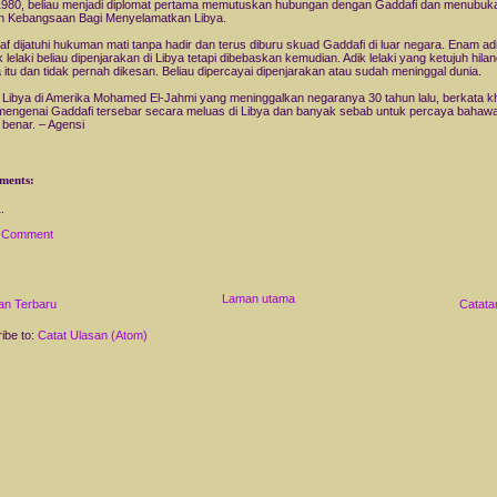
980, beliau menjadi diplomat pertama memutuskan hubungan dengan Gaddafi dan menubuk
n Kebangsaan Bagi Menyelamatkan Libya.
af dijatuhi hukuman mati tanpa hadir dan terus diburu skuad Gaddafi di luar negara. Enam ad
 lelaki beliau dipenjarakan di Libya tetapi dibebaskan kemudian. Adik lelaki yang ketujuh hilan
 itu dan tidak pernah dikesan. Beliau dipercayai dipenjarakan atau sudah meninggal dunia.
s Libya di Amerika Mohamed El-Jahmi yang meninggalkan negaranya 30 tahun lalu, berkata k
mengenai Gaddafi tersebar secara meluas di Libya dan banyak sebab untuk percaya bahawa
 benar. – Agensi
ments:
a Comment
Laman utama
an Terbaru
Catata
ibe to:
Catat Ulasan (Atom)