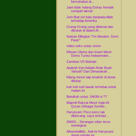
bersahabat at...
Jawi tidak halang Eskay hendak
sumpah laknat
Jom lihat siri bala daripada Allah
terhadap Amerika
Orang-Orang yang dilaknat dan
dikutuk di dalam Al-...
Nathan Ellington "I'm Moslem. Don't
Panic"
video seks ustaz umno
Ribuan Ulama dan Imam Mesir
Demo Tuntut Independen...
Zamihan VS Wahabi
Apakah Iran Adalah Anak Buah
Yahudi? Dan Dimanakah...
Kilang mesin taip terakhir di dunia
ditutup
kah kah kah lawak terhebat untuk
malam ini
Betulkah ustaz JAKIM ni ??
Majoriti Rakyat Mesir Ingin Al-
Quran Sebagai Sumbe...
Harussani: Poco-poco tak
dibincang, saya terkejut ...
AWAS....Serangan siber terus
meningkat
Alhamdulillah...Kali ini Harussani
dapat pahala pe...