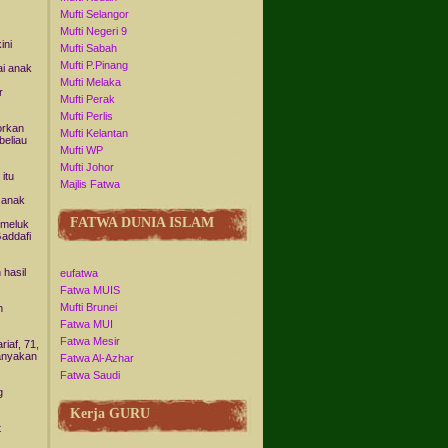
Mufti Selangor
Mufti Negeri 9
ini
Mufti Sabah
Mufti P.Pinang
ai anak
Mufti Melaka
r
Mufti Perak
Mufti Perlis
orkan
Mufti Kelantan
beliau
Mufti WP
Mufti Johor
itu
Majlis Fatwa
 anak
FATWA DUNIA ISLAM
emeluk
addafi
 hasil
eufatwa
Fatwa MUIS
Mufti Brunei
n
Fatwa MUI
Fatwa Mesir
iaf, 71,
anyakan
Fatwa Al-Azhar
Fatwa Saudi
g
Kerja GURU
t