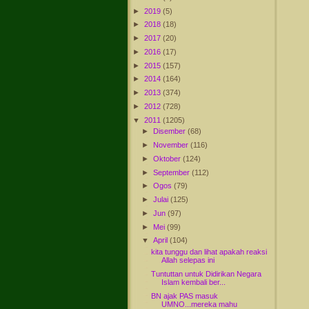
►
2019
(5)
►
2018
(18)
►
2017
(20)
►
2016
(17)
►
2015
(157)
►
2014
(164)
►
2013
(374)
►
2012
(728)
▼
2011
(1205)
►
Disember
(68)
►
November
(116)
►
Oktober
(124)
►
September
(112)
►
Ogos
(79)
►
Julai
(125)
►
Jun
(97)
►
Mei
(99)
▼
April
(104)
kita tunggu dan lihat apakah reaksi
Allah selepas ini
Tuntuttan untuk Didirikan Negara
Islam kembali ber...
BN ajak PAS masuk
UMNO...mereka mahu