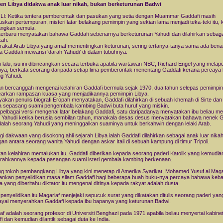
den Libya didakwa anak luar nikah, bukan berketurunan Badwi
I: Ketika tentera pemberontak dan pasukan yang setia dengan Muammar Gaddafi masih
skan pertempuran, misteri latar belakang pemimpin yang sekian lama menjadi teka-teki itu, k
angkan semula.
 terbaru menyatakan bahawa Gaddafi sebenarnya berketurunan Yahudi dan dilahirkan sebag
kah.
akat Arab Libya yang amat mementingkan keturunan, sering tertanya-tanya sama ada bena
 Gaddafi mewarisi ‘darah Yahudi’ di dalam tubuhnya.
 lalu, isu ini dibincangkan secara terbuka apabila wartawan NBC, Richard Engel yang melap
ibya, berkata seorang daripada setiap lima pemberontak menentang Gaddafi kerana percaya 
g Yahudi.
n bercanggah mengenai kelahiran Gaddafi bermula sejak 1970, dua tahun selepas pemimpin 
arkan rampasan kuasa yang menjadikannya pemimpin Libya.
akan penulis biografi Eropah menyatakan, Gaddafi dilahirkan di sebuah khemah di Sirte dan
 sepasang suami pengembala kambing Badwi buta huruf yang miskin.
pelbagai versi mengenai latar belakang Gaddafi, satu daripadanya menyatakan ibu beliau m
Yahudi ketika berusia sembilan tahun, manakala desas desus menyatakan bahawa nenek G
dalah seorang Yahudi yang meninggalkan suaminya untuk berkahwin dengan lelaki Arab.
agi dakwaan yang disokong ahli sejarah Libya ialah Gaddafi dilahirkan sebagai anak luar nikah
an antara seorang wanita Yahudi dengan askar Itali di sebuah kampung di timur Tripoli.
tan kelahiran memalukan itu, Gaddafi diberikan kepada seorang paderi Katolik yang kemudia
ahkannya kepada pasangan suami isteri gembala kambing berkenaan.
g tokoh pembangkang Libya yang kini menetap di Amerika Syarikat, Mohamed Yusuf al Magar
ankan penyelidikan masa silam Gaddafi bagi beberapa buah buku-nya percaya bahawa keb
a yang diberitahu diktator itu mengenai dirinya kepada rakyat adalah dusta.
penyelidikan itu Magariaf menjejaki sepucuk surat yang dikatakan ditulis seorang paderi yan
ayai menyerahkan Gaddafi kepada ibu bapanya yang keturunan Badwi.
af adalah seorang profesor di Universiti Benghazi pada 1971 apabila beliau menyertai kabine
i dan kemudian dilantik sebagai duta ke India.