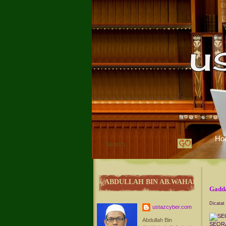
Ho
ABDULLAH BIN AB.WAHAB
Gadda
Dicatat
ustazcyber.com
Abdullah Bin
SEORAN