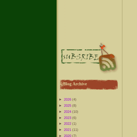
Blog Archive
►
2026
(4)
►
2025
(8)
►
2024
(10)
►
2023
(6)
►
2022
(1)
►
2021
(11)
►
2020
(7)