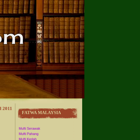
l 2011
FATWA MALAYSIA
Mufti Serawak
Mufti Pahang
Mufti Kedah