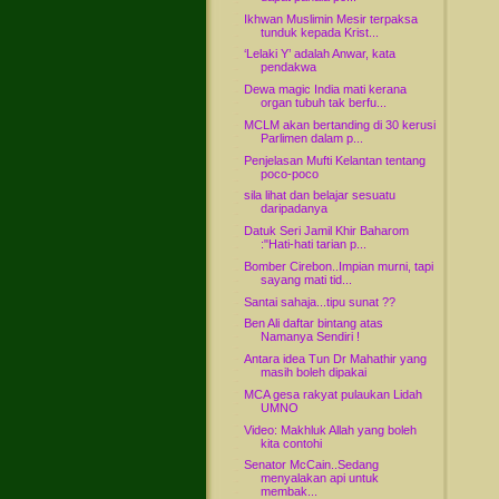
Ikhwan Muslimin Mesir terpaksa
tunduk kepada Krist...
‘Lelaki Y’ adalah Anwar, kata
pendakwa
Dewa magic India mati kerana
organ tubuh tak berfu...
MCLM akan bertanding di 30 kerusi
Parlimen dalam p...
Penjelasan Mufti Kelantan tentang
poco-poco
sila lihat dan belajar sesuatu
daripadanya
Datuk Seri Jamil Khir Baharom
:"Hati-hati tarian p...
Bomber Cirebon..Impian murni, tapi
sayang mati tid...
Santai sahaja...tipu sunat ??
Ben Ali daftar bintang atas
Namanya Sendiri !
Antara idea Tun Dr Mahathir yang
masih boleh dipakai
MCA gesa rakyat pulaukan Lidah
UMNO
Video: Makhluk Allah yang boleh
kita contohi
Senator McCain..Sedang
menyalakan api untuk
membak...