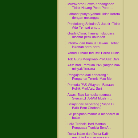
Muzakarah Fatwa Kebangsaan
Tidak Halang Poco-Poco ...
Lahanat punya yahudi..Iklan kereta
dengan melangga...
Pendokong Sekular Al Jazair :Tidak
Ada Tempat untu...
Gushi China: Hanya mulut dara
dibenar petik daun teh
Interlok dan Kamus Dewan..Hebat
lakonan hero-hero ...
Yahudi Dibalik Industri Porno Dunia
Tok Guru Menjawab Prof Aziz Bari
Aziz Bari: Pemuda PAS ‘jangan naik
minyak’ kerana ...
Pengajaran dari seberang :
Pengamat Teroris Mau Me...
Pemuda PAS Wilayah : Bacaan
Politik Prof Aziz Bari...
Awas..Baju kumpulan pemuja
Syaitan..HARAM Muslim ...
Belajar dari seberang ; Siapa Di
Balik Bom Cirebon?
Siri penipuan manusia mendarat di
bulan
Leila Trabelsi Istri Mantan
Penguasa Tunisia Ben A...
Dunia Islam dan Dunia Kafir
membiarkan perang saud...