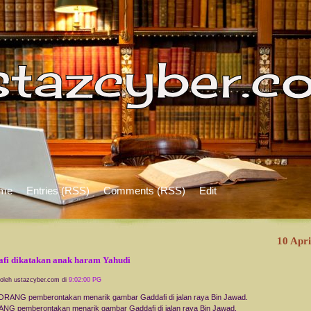
me
Entries (RSS)
Comments (RSS)
Edit
10 Apri
fi dikatakan anak haram Yahudi
 oleh ustazcyber.com di
9:02:00 PG
G pemberontakan menarik gambar Gaddafi di jalan raya Bin Jawad.