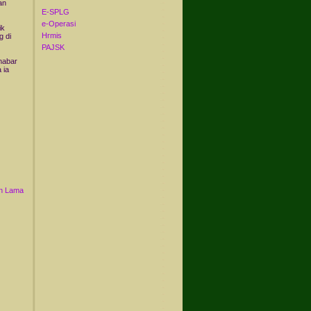
an
E-SPLG
e-Operasi
ik
Hrmis
g di
PAJSK
habar
 ia
n Lama