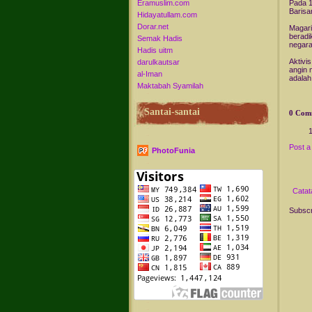
Eramuslim.com
Pada 1
Barisa
Hidayatullam.com
Dorar.net
Magari
beradik
Semak Hadis
negara
Hadis uitm
Aktivi
darulkautsar
angin 
al-Iman
adalah
Maktabah Syamilah
Santai-santai
0 Com
Post 
PhotoFunia
Catat
Subscr