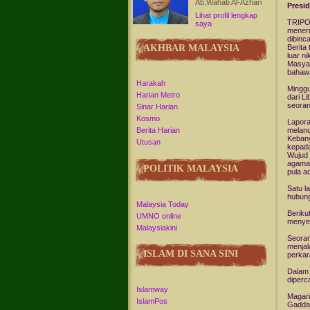
Ab,Wahab Al-Azhari
Presi
Lihat profil lengkap
TRIPOL
saya
meneru
dibinc
AKHBAR MALAYSIA
Berita
luar ni
Masyar
bahawa
Harakah
Minggu
Harian Metro
dari L
seoran
Sinar Harian
Kosmo
Lapora
melanc
Berita Harian
Kebany
Utusan
kepada
Wujud 
agama 
POLITIK MALAYSIA
pula a
Satu l
hubung
Malaysia Today
Beriku
UMNO online
menyer
Malaysiakini
Seoran
menjal
ISLAM DI SANA SINI
perkar
Dalam 
diperc
Islamway
Magari
IslamPos
Gaddaf