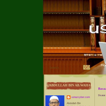
Ho
ABDULLAH BIN AB.WAHAB
Bacaa
Dicatat
ustazcyber.com
Abdullah Bin