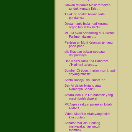
Ikhwan Muslimin Mesir terpaksa
tunduk kepada Krist...
‘Lelaki Y’ adalah Anwar, kata
pendakwa
Dewa magic India mati kerana
organ tubuh tak berfu...
MCLM akan bertanding di 30 kerusi
Parlimen dalam p...
Penjelasan Mufti Kelantan tentang
poco-poco
sila lihat dan belajar sesuatu
daripadanya
Datuk Seri Jamil Khir Baharom
:"Hati-hati tarian p...
Bomber Cirebon..Impian murni, tapi
sayang mati tid...
Santai sahaja...tipu sunat ??
Ben Ali daftar bintang atas
Namanya Sendiri !
Antara idea Tun Dr Mahathir yang
masih boleh dipakai
MCA gesa rakyat pulaukan Lidah
UMNO
Video: Makhluk Allah yang boleh
kita contohi
Senator McCain..Sedang
menyalakan api untuk
membak...