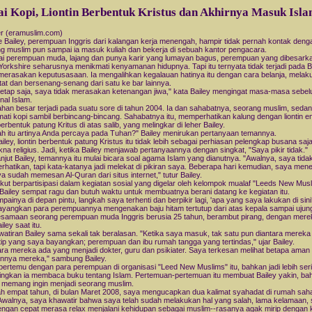
i Kopi, Liontin Berbentuk Kristus dan Akhirnya Masuk Isl
r (eramuslim.com)
 Bailey, perempuan Inggris dari kalangan kerja menengah, hampir tidak pernah kontak deng
g muslim pun sampai ia masuk kuliah dan bekerja di sebuah kantor pengacara.
i perempuan muda, lajang dan punya karir yang lumayan bagus, perempuan yang dibesarka
Yorkshire seharusnya menikmati kenyamanan hidupnya. Tapi itu ternyata tidak terjadi pada Ba
 merasakan keputusasaan. Ia mengalihkan kegalauan hatinya itu dengan cara belanja, melak
etat dan bersenang-senang dari satu ke bar lainnya.
 tetap saja, saya tidak merasakan ketenangan jiwa," kata Bailey mengingat masa-masa sebel
al Islam.
han besar terjadi pada suatu sore di tahun 2004. Ia dan sahabatnya, seorang muslim, seda
ati kopi sambil berbincang-bincang. Sahabatnya itu, memperhatikan kalung dengan liontin 
berbentuk patung Kritus di atas salib, yang melingkar di leher Bailey.
h itu artinya Anda percaya pada Tuhan?" Bailey menirukan pertanyaan temannya.
ailey, liontin berbentuk patung Kristus itu tidak lebih sebagai perhiasan pelengkap busana saja
na religius. Jadi, ketika Bailey menjawab pertanyaannya dengan singkat, "Saya pikir tidak."
lanjut Bailey, temannya itu mulai bicara soal agama Islam yang dianutnya. "Awalnya, saya tidak
hatikan, tapi kata-katanya jadi melekat di pikiran saya. Beberapa hari kemudian, saya me
aya sudah memesan Al-Quran dari situs internet," tutur Bailey.
u ikut berpartisipasi dalam kegiatan sosial yang digelar oleh kelompok mualaf "Leeds New Musl
Bailey sempat ragu dan butuh waktu untuk membuatnya berani datang ke kegiatan itu.
painya di depan pintu, langkah saya terhenti dan berpikir lagi, 'apa yang saya lakukan di sin
angkan para perempuannya mengenakan baju hitam tertutup dari atas kepala sampai ujung
samaan seorang perempuan muda Inggris berusia 25 tahun, berambut pirang, dengan mere
ailey saat itu.
atiran Bailey sama sekali tak beralasan. "Ketika saya masuk, tak satu pun diantara mereka 
tip yang saya bayangkan; perempuan dan ibu rumah tangga yang tertindas," ujar Bailey.
ara mereka ada yang menjadi dokter, guru dan psikiater. Saya terkesan melihat betapa aman
nya mereka," sambung Bailey.
u bertemu dengan para perempuan di organisasi "Leed New Muslims" itu, bahkan jadi lebih ser
ingkan ia membaca buku tentang Islam. Pertemuan-pertemuan itu membuat Bailey yakin, b
a memang ingin menjadi seorang muslim.
ah empat tahun, di bulan Maret 2008, saya mengucapkan dua kalimat syahadat di rumah sah
Awalnya, saya khawatir bahwa saya telah sudah melakukan hal yang salah, lama kelamaan,
engan cepat merasa relax menjalani kehidupan sebagai muslim--rasanya agak mirip dengan 