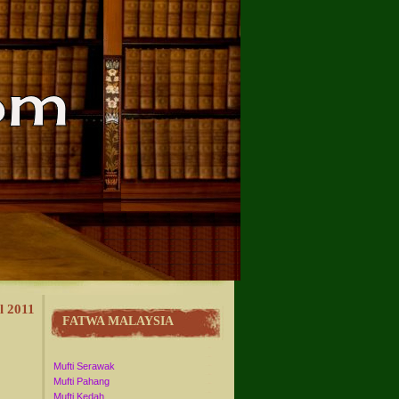
l 2011
FATWA MALAYSIA
Mufti Serawak
Mufti Pahang
Mufti Kedah