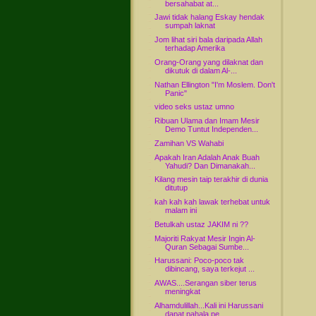
bersahabat at...
Jawi tidak halang Eskay hendak
sumpah laknat
Jom lihat siri bala daripada Allah
terhadap Amerika
Orang-Orang yang dilaknat dan
dikutuk di dalam Al-...
Nathan Ellington "I'm Moslem. Don't
Panic"
video seks ustaz umno
Ribuan Ulama dan Imam Mesir
Demo Tuntut Independen...
Zamihan VS Wahabi
Apakah Iran Adalah Anak Buah
Yahudi? Dan Dimanakah...
Kilang mesin taip terakhir di dunia
ditutup
kah kah kah lawak terhebat untuk
malam ini
Betulkah ustaz JAKIM ni ??
Majoriti Rakyat Mesir Ingin Al-
Quran Sebagai Sumbe...
Harussani: Poco-poco tak
dibincang, saya terkejut ...
AWAS....Serangan siber terus
meningkat
Alhamdulillah...Kali ini Harussani
dapat pahala pe...