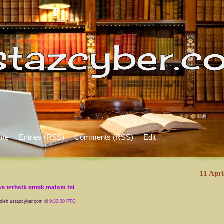
me
Entries (RSS)
Comments (RSS)
Edit
11 Apri
n terbaik untuk malam ini
 oleh ustazcyber.com di
9:30:00 PTG