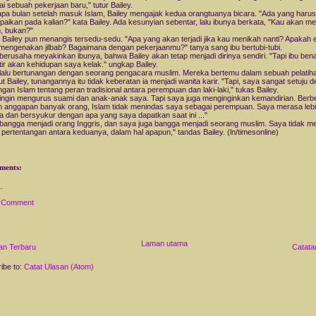
i sebuah pekerjaan baru," tutur Bailey.
pa bulan setelah masuk Islam, Bailey mengajak kedua orangtuanya bicara. "Ada yang harus
aikan pada kalian?" kata Bailey. Ada kesunyian sebentar, lalu ibunya berkata, "Kau akan me
, bukan?"
 Bailey pun menangis tersedu-sedu. "Apa yang akan terjadi jika kau menikah nanti? Apakah
mengenakan jilbab? Bagaimana dengan pekerjaanmu?" tanya sang ibu bertubi-tubi.
 berusaha meyakinkan ibunya, bahwa Bailey akan tetap menjadi dirinya sendiri. "Tapi ibu ben
ir akan kehidupan saya kelak." ungkap Bailey.
 lalu bertunangan dengan seorang pengacara muslim. Mereka bertemu dalam sebuah pelatih
t Bailey, tunangannya itu tidak keberatan ia menjadi wanita karir. "Tapi, saya sangat setuju 
gan Islam tentang peran tradisional antara perempuan dan laki-laki," tukas Bailey.
ingin mengurus suami dan anak-anak saya. Tapi saya juga menginginkan kemandirian. Berb
 anggapan banyak orang, Islam tidak menindas saya sebagai perempuan. Saya merasa leb
a dan bersyukur dengan apa yang saya dapatkan saat ini ..."
bangga menjadi orang Inggris, dan saya juga bangga menjadi seorang muslim. Saya tidak me
 pertentangan antara keduanya, dalam hal apapun," tandas Bailey. (ln/timesonline)
ments:
a Comment
Laman utama
an Terbaru
Catata
ibe to:
Catat Ulasan (Atom)