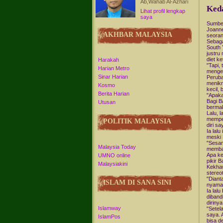
Ab,Wahab Al-Azhari
Keda
Lihat profil lengkap
saya
Sumbe
Joanne
AKHBAR MALAYSIA
seoran
Sebaga
South 
justru
diet k
Harakah
"Tapi,
Harian Metro
mengen
Sinar Harian
Peruba
menikm
Kosmo
kecil, 
Berita Harian
"Apaka
Bagi B
Utusan
bermak
Lalu, 
memper
POLITIK MALAYSIA
diri s
Ia lal
meski 
"Sesam
Malaysia Today
membay
Apa ke
UMNO online
pikir B
Malaysiakini
Kekhaw
stereo
"Diant
ISLAM DI SANA SINI
nyaman
Ia lal
diband
diriny
Islamway
"Setel
saya. 
IslamPos
bisa d