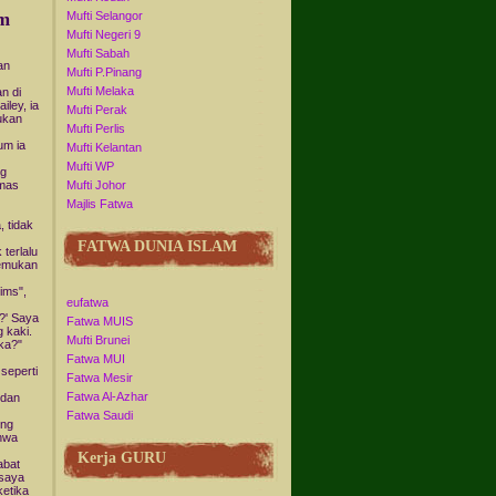
am
Mufti Selangor
Mufti Negeri 9
Mufti Sabah
an
Mufti P.Pinang
Mufti Melaka
n di
iley, ia
Mufti Perak
ukan
Mufti Perlis
um ia
Mufti Kelantan
Mufti WP
ng
Mufti Johor
emas
Majlis Fatwa
, tidak
FATWA DUNIA ISLAM
 terlalu
nemukan
ims",
eufatwa
i?' Saya
Fatwa MUIS
 kaki.
Mufti Brunei
ka?"
Fatwa MUI
seperti
Fatwa Mesir
Fatwa Al-Azhar
 dan
Fatwa Saudi
ing
ahwa
Kerja GURU
abat
 saya
ketika