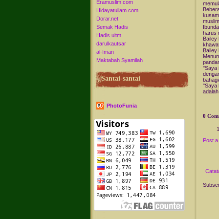
Eramuslim.com
memula
Bebera
Hidayatullam.com
kusamp
Dorar.net
muslim
Semak Hadis
Ibunda
harus 
Hadis uitm
Bailey
darulkautsar
khawat
Bailey
al-Iman
Menuru
Maktabah Syamilah
pandan
"Saya 
dengan
Santai-santai
bahagi
"Saya 
adalah
PhotoFunia
0 Com
Post 
Catat
Subscr