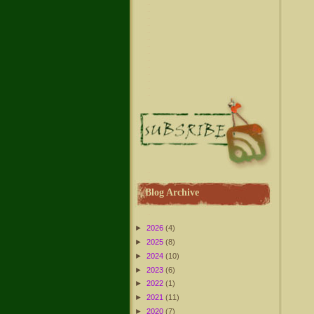
Blog Archive
►
2026
(4)
►
2025
(8)
►
2024
(10)
►
2023
(6)
►
2022
(1)
►
2021
(11)
►
2020
(7)