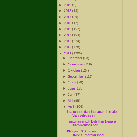
►
2019
(5)
►
2018
(18)
►
2017
(20)
►
2016
(17)
►
2015
(157)
►
2014
(164)
►
2013
(374)
►
2012
(728)
▼
2011
(1205)
►
Disember
(68)
►
November
(116)
►
Oktober
(124)
►
September
(112)
►
Ogos
(79)
►
Julai
(125)
►
Jun
(97)
►
Mei
(99)
▼
April
(104)
kita tunggu dan lihat apakah reaksi
Allah selepas ini
Tuntuttan untuk Didirikan Negara
Islam kembali ber...
BN ajak PAS masuk
UMNO...mereka mahu