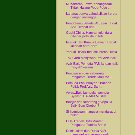
Muzakarah Fatwa Kebangsaan
Tidak Halang Poco-Poco ...
Lahanat punya yahudi..Iklan kereta
dengan melangga...
Pendokong Sekular Al Jazair :Tidak
Ada Tempat untu...
Gushi China: Hanya mulut dara
dibenar petik daun teh
Interlok dan Kamus Dewan..Hebat
lakonan hero-hero ...
Yahudi Dibalik Industri Porno Dunia
Tok Guru Menjawab Prof Aziz Bari
Aziz Bari: Pemuda PAS ‘jangan naik
minyak’ kerana ...
Pengajaran dari seberang :
Pengamat Teroris Mau Me...
Pemuda PAS Wilayah : Bacaan
Politik Prof Aziz Bari...
Awas..Baju kumpulan pemuja
Syaitan..HARAM Muslim ...
Belajar dari seberang ; Siapa Di
Balik Bom Cirebon?
Siri penipuan manusia mendarat di
bulan
Leila Trabelsi Istri Mantan
Penguasa Tunisia Ben A...
Dunia Islam dan Dunia Kafir
membiarkan perang saud...