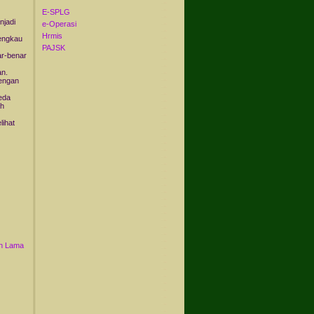
E-SPLG
njadi
e-Operasi
Hrmis
 engkau
PAJSK
ar-benar
an.
dengan
eda
ih
lihat
n Lama