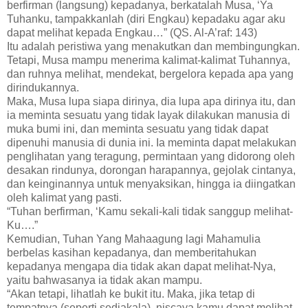
berfirman (langsung) kepadanya, berkatalah Musa, ‘Ya
Tuhanku, tampakkanlah (diri Engkau) kepadaku agar aku
dapat melihat kepada Engkau…” (QS. Al-A’raf: 143)
Itu adalah peristiwa yang menakutkan dan membingungkan.
Tetapi, Musa mampu menerima kalimat-kalimat Tuhannya,
dan ruhnya melihat, mendekat, bergelora kepada apa yang
dirindukannya.
Maka, Musa lupa siapa dirinya, dia lupa apa dirinya itu, dan
ia meminta sesuatu yang tidak layak dilakukan manusia di
muka bumi ini, dan meminta sesuatu yang tidak dapat
dipenuhi manusia di dunia ini. Ia meminta dapat melakukan
penglihatan yang teragung, permintaan yang didorong oleh
desakan rindunya, dorongan harapannya, gejolak cintanya,
dan keinginannya untuk menyaksikan, hingga ia diingatkan
oleh kalimat yang pasti.
“Tuhan berfirman, ‘Kamu sekali-kali tidak sanggup melihat-
Ku….”
Kemudian, Tuhan Yang Mahaagung lagi Mahamulia
berbelas kasihan kepadanya, dan memberitahukan
kepadanya mengapa dia tidak akan dapat melihat-Nya,
yaitu bahwasanya ia tidak akan mampu.
“Akan tetapi, lihatlah ke bukit itu. Maka, jika tetap di
tempatnya (seperti sediakala), niscaya kamu dapat melihat-