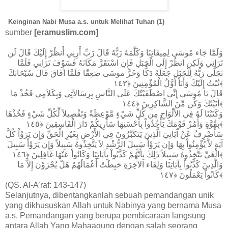
Keinginan Nabi Musa a.s. untuk Melihat Tuhan (1)
sumber
[eramuslim.com]
وَلَمَّا جَاء مُوسَى لِمِيقَاتِنَا وَكَلَّمَهُ رَبُّهُ قَالَ رَبِّ أَرِنِي أَنظُرْ إِلَيْكَ قَالَ لَن
تَرَانِي وَلَكِنِ انظُرْ إِلَى الْجَبَلِ فَإِنِ اسْتَقَرَّ مَكَانَهُ فَسَوْفَ تَرَانِي فَلَمَّا
تَجَلَّى رَبُّهُ لِلْجَبَلِ جَعَلَهُ دَكًّا وَخَرَّ موسَى صَعِقًا فَلَمَّا أَفَاقَ قَالَ سُبْحَانَكَ
تُبْتُ إِلَيْكَ وَأَنَاْ أَوَّلُ الْمُؤْمِنِينَ ﴿١٤٣﴾
قَالَ يَا مُوسَى إِنِّي اصْطَفَيْتُكَ عَلَى النَّاسِ بِرِسَالاَتِي وَبِكَلاَمِي فَخُذْ مَا
آتَيْتُكَ وَكُن مِّنَ الشَّاكِرِينَ ﴿١٤٤﴾
وَكَتَبْنَا لَهُ فِي الأَلْوَاحِ مِن كُلِّ شَيْءٍ مَّوْعِظَةً وَتَفْصِيلاً لِّكُلِّ شَيْءٍ فَخُذْهَا
بِقُوَّةٍ وَأْمُرْ قَوْمَكَ يَأْخُذُواْ بِأَحْسَنِهَا سَأُرِيكُمْ دَارَ الْفَاسِقِينَ ﴿١٤٥﴾
سَأَصْرِفُ عَنْ آيَاتِيَ الَّذِينَ يَتَكَبَّرُونَ فِي الأَرْضِ بِغَيْرِ الْحَقِّ وَإِن يَرَوْاْ كُلَّ
آيَةٍ لاَّ يُؤْمِنُواْ بِهَا وَإِن يَرَوْاْ سَبِيلَ الرُّشْدِ لاَ يَتَّخِذُوهُ سَبِيلاً وَإِن يَرَوْاْ سَبِيلَ
الْغَيِّ يَتَّخِذُوهُ سَبِيلاً ذَلِكَ بِأَنَّهُمْ كَذَّبُواْ بِآيَاتِنَا وَكَانُواْ عَنْهَا غَافِلِينَ ﴿١٤٦﴾
وَالَّذِينَ كَذَّبُواْ بِآيَاتِنَا وَلِقَاء الآخِرَةِ حَبِطَتْ أَعْمَالُهُمْ هَلْ يُجْزَوْنَ إِلاَّ مَا
كَانُواْ يَعْمَلُونَ ﴿١٤٧﴾
(QS. Al-A’raf: 143-147)
Selanjutnya, dibentangkanlah sebuah pemandangan unik
yang dikhususkan Allah untuk Nabinya yang bernama Musa
a.s. Pemandangan yang berupa pembicaraan langsung
antara Allah Yang Mahaagung dengan salah seorang