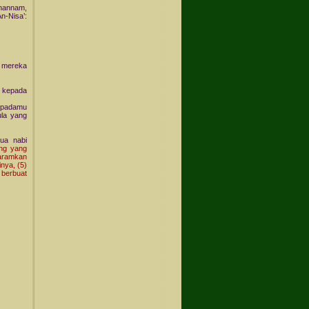
hannam,
n-Nisa’:
, mereka
r kepada
kepadamu
ula yang
ua nabi
ang yang
haramkan
nya, (5)
 berbuat