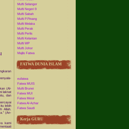
Mufti Selangor
Mufti Negeri 9
Mufti Sabah
Mufti P.Pinang
Mufti Melaka
Mufti Perak
Mufti Perlis
Mufti Kelantan
Mufti WP
Mufti Johor
A
Majlis Fatwa
]
FATWA DUNIA ISLAM
ingkaran
menyala-
eufatwa
Fatwa MUIS
kan (Al-
Mufti Brunei
i laknat
Fatwa MUI
btu, dan
Fatwa Mesir
percayai
Fatwa Al-Azhar
tu lebih
Fatwa Saudi
h Allah.
a.” (An-
Kerja GURU
nya kami
mentaati