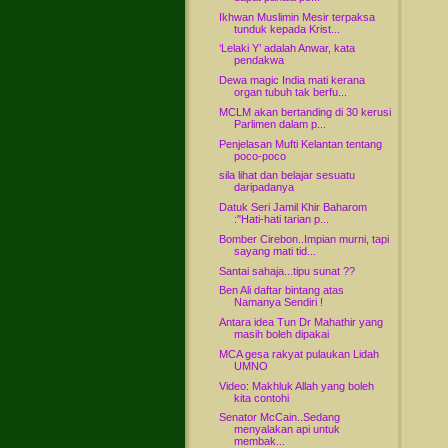
Ikhwan Muslimin Mesir terpaksa
tunduk kepada Krist...
‘Lelaki Y’ adalah Anwar, kata
pendakwa
Dewa magic India mati kerana
organ tubuh tak berfu...
MCLM akan bertanding di 30 kerusi
Parlimen dalam p...
Penjelasan Mufti Kelantan tentang
poco-poco
sila lihat dan belajar sesuatu
daripadanya
Datuk Seri Jamil Khir Baharom
:"Hati-hati tarian p...
Bomber Cirebon..Impian murni, tapi
sayang mati tid...
Santai sahaja...tipu sunat ??
Ben Ali daftar bintang atas
Namanya Sendiri !
Antara idea Tun Dr Mahathir yang
masih boleh dipakai
MCA gesa rakyat pulaukan Lidah
UMNO
Video: Makhluk Allah yang boleh
kita contohi
Senator McCain..Sedang
menyalakan api untuk
membak...