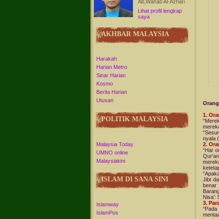
Ab,Wahab Al-Azhari
Lihat profil lengkap
saya
AKHBAR MALAYSIA
Harakah
Harian Metro
Sinar Harian
Kosmo
Berita Harian
Utusan
Orang
1. Ora
POLITIK MALAYSIA
“Merek
mereka
“Sesun
nyala 
Malaysia Today
2. Or
“Hai o
UMNO online
Qur’an
Malaysiakini
merek
ketetap
“Apaka
ISLAM DI SANA SINI
Jibt d
benar 
Barang
Nisa’: 
3. Pa
Islamway
“Pada 
IslamPos
mentaa