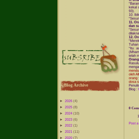
“Bara
kekal 
93).
10. Ibl
“Sesun
11. O
dan su
“Sesun
dilakn
12. O
“Merek
Tuhan 
“Itu 
(Mhamm
telah 
Orang
Rasul
menga
mendus
oleh A
orang 
dosa s
Blog Archive
Penuli
Blog :
►
2026
(4)
►
2025
(8)
0 Com
►
2024
(10)
►
2023
(6)
Post 
►
2022
(1)
►
2021
(11)
►
2020
(7)