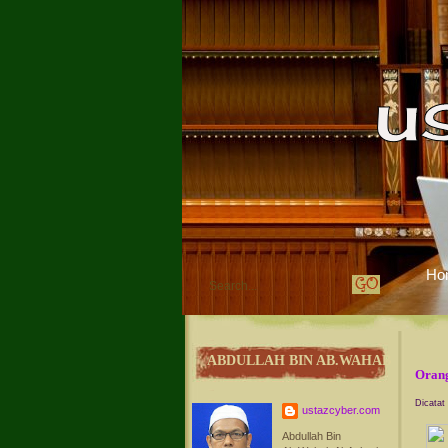
Ho
ABDULLAH BIN AB.WAHAB
Orang
Dicatat
ustazcyber.com
Abdullah Bin