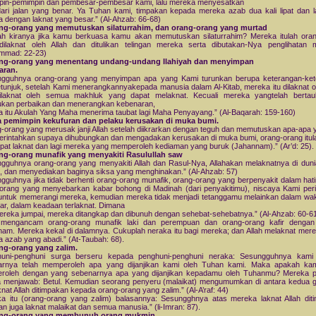
in-pemimpin dan pembesar-pembesar kami, lalu mereka menyesatkan
ari jalan yang benar. Ya Tuhan kami, timpakan kepada mereka azab dua kali lipat dan l
 dengan laknat yang besar.” (Al-Ahzab: 66-68)
ang-orang yang memutuskan silaturrahim, dan orang-orang yang murtad
h kiranya jika kamu berkuasa kamu akan memutuskan silaturrahim? Mereka itulah ora
ilaknat oleh Allah dan ditulikan telingan mereka serta dibutakan-Nya penglihatan 
mmad: 22-23)
ang-orang yang menentang undang-undang Ilahiyah dan menyimpan
aran.
ngguhnya orang-orang yang menyimpan apa yang Kami turunkan berupa keterangan-ket
tunjuk, setelah Kami menerangkannyakepada manusia dalam Al-Kitab, mereka itu dilaknat ol
ilaknat oleh semua makhluk yang dapat melaknat. Kecuali mereka yangtelah bertau
kan perbaikan dan menerangkan kebenaran,
 itu Akulah Yang Maha menerima taubat lagi Maha Penyayang.” (Al-Baqarah: 159-160)
ra pemimpin kekufuran dan pelaku kerusakan di muka bumi.
-orang yang merusak janji Allah setelah diikrarkan dengan teguh dan memutuskan apa-apa 
perintahkan supaya dihubungkan dan mengadakan kerusakan di muka bumi, orang-orang itul
at laknat dan lagi mereka yang memperoleh kediaman yang buruk (Jahannam).” (Ar’d: 25).
ang-orang munafik yang menyakiti Rasulullah saw
gguhnya orang-orang yang menyakiti Allah dan Rasul-Nya, Allahakan melaknatnya di duni
t, dan menyediakan baginya siksa yang menghinakan.” (Al-Ahzab: 57)
gguhnya jika tidak berhenti orang-orang munafik, orang-orang yang berpenyakit dalam hat
orang yang menyebarkan kabar bohong di Madinah (dari penyakitimu), niscaya Kami per
ntuk memerangi mereka, kemudian mereka tidak menjadi tetanggamu melainkan dalam wa
ar, dalam keadaan terlaknat. Dimana
ereka jumpai, mereka ditangkap dan dibunuh dengan sehebat-sehebatnya.” (Al-Ahzab: 60-6
h mengancam orang-orang munafik laki dan perempuan dan orang-orang kafir dengan
am. Mereka kekal di dalamnya. Cukuplah neraka itu bagi mereka; dan Allah melaknat mere
 azab yang abadi.” (At-Taubah: 68).
ng-orang yang zalim.
huni-penghuni surga berseru kepada penghuni-penghuni neraka: Sesungguhnya kami
arnya telah memperoleh apa yang dijanjikan kami oleh Tuhan kami. Maka apakah kam
roleh dengan yang sebenarnya apa yang dijanjikan kepadamu oleh Tuhanmu? Mereka p
 menjawab: Betul. Kemudian seorang penyeru (malaikat) mengumumkan di antara kedua 
aknat Allah ditimpakan kepada orang-orang yang zalim.” (Al-A’raf: 44)
a itu (orang-orang yang zalim) balasannya: Sesungghnya atas mereka laknat Allah dit
an juga laknat malaikat dan semua manusia.” (li-Imran: 87).
ang-orang yang membunuh orang mukmin