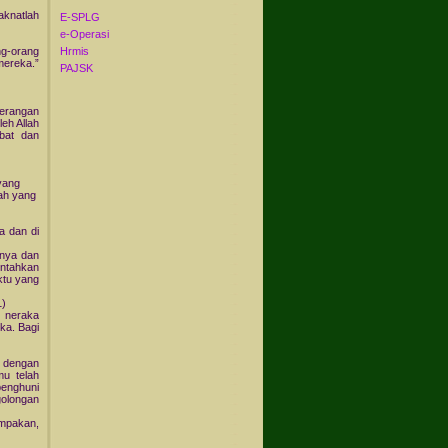
aknatlah
E-SPLG
e-Operasi
Hrmis
ng-orang
mereka.”
PAJSK
erangan
eh Allah
bat dan
yang
ah yang
a dan di
inya dan
intahkan
ktu yang
1)
 neraka
ka. Bagi
 dengan
u telah
enghuni
golongan
impakan,