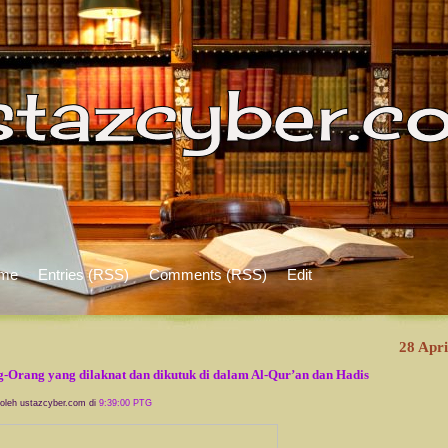
me
Entries (RSS)
Comments (RSS)
Edit
28 Apri
-Orang yang dilaknat dan dikutuk di dalam Al-Qur’an dan Hadis
 oleh ustazcyber.com di
9:39:00 PTG