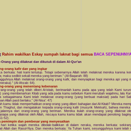
Rahim wakilkan Eskay sumpah laknat bagi semua
BACA SEPENUHNY
[
-Orang yang dilaknat dan dikutuk di dalam Al-Qur’an
ng-orang kafir dan yang ingkar
a berkata: hati kami tertutup. Tetapi sebenarnya Allah telah melaknat mereka karena ke
; maka sedikit sekali mereka yang beriman.” (Al-Baqarah: 88)
gguhnya Allah melaknat orang-orang yang kafir, dan menyiapkan bagi mereka api yang 
(neraka).” (Al-Ahzab: 64).
ang-orang yang menentang kebenaran
rang-orang yang telah diberi Al-kitab, berimanlah kamu pada apa yang telah Kami turun
) yang membenarkan Kitab yang ada pada kamu sebelum Kami merubah wajahmu, lalu Kam
a sebagaimana Kami telah melaknat orang-orang (yang berbuat maksiat) pada hari Sa
an Allah pasti berlaku.” (Al-Nisa’: 47)
h kamu tidak memperhatikan orang-orang yang diberi bahagian dari Al-Kitab? Mereka mem
an Thaghut, dan mengatakan kepada orang-orang kafir (musyrik Mekkah), bahwa mereka i
jalannya dari orang-orang yang beriman. Mereka itulah orang-orang yang dilaknat ole
siapa yang dilaknat oleh Allah, niscaya kamu kamu tidak akan mendapat penolong baginy
51-52).
ra pemimpin dan pembesar yang menyesatkan
hari ketika wajah mereka dibolak-balikkan di dalam neraka, mereka berkata: sekira
ti Allah dan Rasul-Nya. Dan mereka berkata: Ya Tuhan kami, sesungguhnya kami telah 