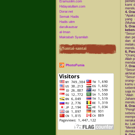
pemimp
Eramuslim.com
kami d
Hidayatullam.com
mereka
Dorar.net
4. Or
“Apaka
Semak Hadis
yang d
Hadis uitm
(Muha
5. Or
darulkautsar
keben
al-Iman
“Sesu
Maktabah Syamilah
dan pe
dan d
melaku
mereka
Santai-santai
6. Pa
“Orang
Allah 
mendap
PhotoFunia
7. Or
“Sesun
akhira
“Sesun
orang-
kamu u
sebent
saja m
“Alla
Jahann
mereka
8. Ora
“Peng
seben
mempe
neraka
itu: L
“Merek
demiki
9. Or