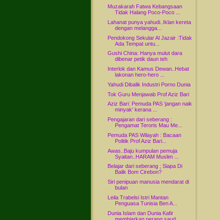
Muzakarah Fatwa Kebangsaan
Tidak Halang Poco-Poco ...
Lahanat punya yahudi..Iklan kereta
dengan melangga...
Pendokong Sekular Al Jazair :Tidak
Ada Tempat untu...
Gushi China: Hanya mulut dara
dibenar petik daun teh
Interlok dan Kamus Dewan..Hebat
lakonan hero-hero ...
Yahudi Dibalik Industri Porno Dunia
Tok Guru Menjawab Prof Aziz Bari
Aziz Bari: Pemuda PAS ‘jangan naik
minyak’ kerana ...
Pengajaran dari seberang :
Pengamat Teroris Mau Me...
Pemuda PAS Wilayah : Bacaan
Politik Prof Aziz Bari...
Awas..Baju kumpulan pemuja
Syaitan..HARAM Muslim ...
Belajar dari seberang ; Siapa Di
Balik Bom Cirebon?
Siri penipuan manusia mendarat di
bulan
Leila Trabelsi Istri Mantan
Penguasa Tunisia Ben A...
Dunia Islam dan Dunia Kafir
membiarkan perang saud...