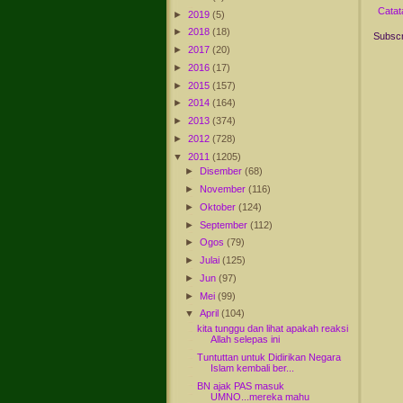
Catat
►
2019
(5)
►
2018
(18)
Subscr
►
2017
(20)
►
2016
(17)
►
2015
(157)
►
2014
(164)
►
2013
(374)
►
2012
(728)
▼
2011
(1205)
►
Disember
(68)
►
November
(116)
►
Oktober
(124)
►
September
(112)
►
Ogos
(79)
►
Julai
(125)
►
Jun
(97)
►
Mei
(99)
▼
April
(104)
kita tunggu dan lihat apakah reaksi
Allah selepas ini
Tuntuttan untuk Didirikan Negara
Islam kembali ber...
BN ajak PAS masuk
UMNO...mereka mahu