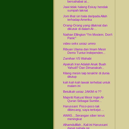
bersahabat at...
Jawi tidak halang Eskay hendak
sumpah laknat
Jom lihat siri bala daripada Allah
terhadap Amerika
Orang-Orang yang dilaknat dan
dikutuk di dalam Al-...
Nathan Ellington "I'm Moslem. Don't
Panic"
video seks ustaz umno
Ribuan Ulama dan Imam Mesir
Demo Tuntut Independen...
Zamihan VS Wahabi
Apakah Iran Adalah Anak Buah
Yahudi? Dan Dimanakah...
Kilang mesin taip terakhir di dunia
ditutup
kah kah kah lawak terhebat untuk
malam ini
Betulkah ustaz JAKIM ni ??
Majoriti Rakyat Mesir Ingin Al-
Quran Sebagai Sumbe...
Harussani: Poco-poco tak
dibincang, saya terkejut ...
AWAS....Serangan siber terus
meningkat
Alhamdulillah...Kali ini Harussani
dapat pahala pe...