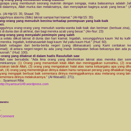
ngsiapa yang membunuh seorang mukmin dengan sengaja, maka balasannya adalah Ja
di dalamnya, Allah murka dan melaknatnya, dan menyiapkan baginya azab yang besar.” (A
is. (Al-Hijr/15: 35; Shaad: 78)
gguhnya atasmu (Iblis) laknat sampai hari kiamat.” (Al-Hijr/15: 35)
rang-orang yang menuduh berzina terhadap perempuan yang baik-baik
ci.
gguhnya orang-orang yang menuduh wanita-wanita baik-baik dan beriman (berbuat zina)
at di dunia dan di akhirat, dan bagi mereka azab yang besar.” (An-Nur: 23)
rang-orang yang menyalahi pemimpin yang saleh
a selalu diikuti laknat di dunia dan hari kiamat. Ingatlah, sesungguhnya kaum ‘Ad itu kafi
mereka. Ingatlah, kebinasaanlah bagi kaum ‘Ad yaitu kaum Hud.” (Hud: 60).
adalah sebagian dari berita-berita negeri (yang dibinasakan) yang Kami ceritakan 
ad); di antara negeri-negeri itu ada yang masih kedapatan bekas-bekasnya dan ada p
musnah.” (Hud: 100).
-orang yang dilaknat di dalam hadis Rasulullah saw
ullah saw bersabda: “Ada lima orang yang dimohonkan laknat atas mereka dan sem
minkannya:
(1) Orang yang menambah kitab Allah dan meninggalkan sunnahku, (2) or
takan takdir Allah, (3) orang yang mengatakan halal atas nama keluargaku apa yang di
llah, (4) orang yang mementingkan dirinya dalam harta rampasan perang yang dihalalkan bagi
yang mengajak berbuat baik sementara dirinya meninggalkannya atau melarang orang lain
ementara dirinya melakukannya.”
(Al-Wasail11: 271).
s : Syamsuri Rifai
http://syamsuri149.wordpress.com
ments:
a Comment