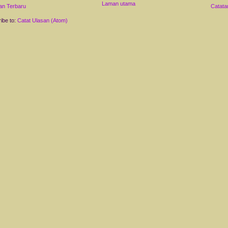
Laman utama
an Terbaru
Catata
ibe to:
Catat Ulasan (Atom)