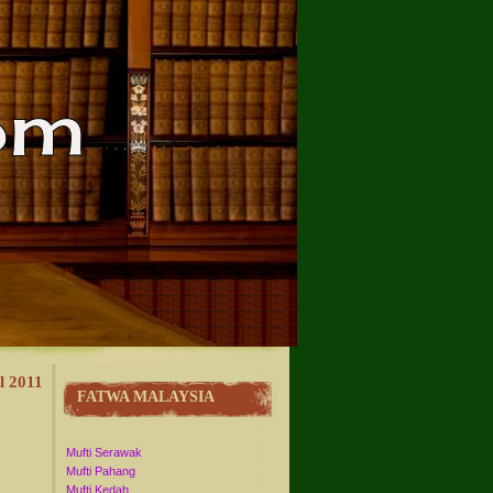
l 2011
FATWA MALAYSIA
Mufti Serawak
Mufti Pahang
Mufti Kedah