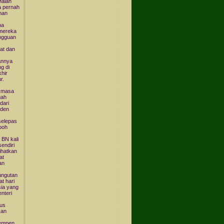
Malah
a pernah
han
na
 mereka
ngguan
sat dan
annya
g di
hir
r.
k masa
uah
dari
iden
selepas
poh
 BN kali
endiri
ihatkan
at
an
ungutan
t hari
sia yang
nteri
tus
kan
kempen