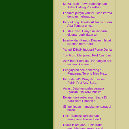
Muzakarah Fatwa Kebangsaan
Tidak Halang Poco-Poco ...
Lahanat punya yahudi..Iklan kereta
dengan melangga...
Pendokong Sekular Al Jazair :Tidak
Ada Tempat untu...
Gushi China: Hanya mulut dara
dibenar petik daun teh
Interlok dan Kamus Dewan..Hebat
lakonan hero-hero ...
Yahudi Dibalik Industri Porno Dunia
Tok Guru Menjawab Prof Aziz Bari
Aziz Bari: Pemuda PAS ‘jangan naik
minyak’ kerana ...
Pengajaran dari seberang :
Pengamat Teroris Mau Me...
Pemuda PAS Wilayah : Bacaan
Politik Prof Aziz Bari...
Awas..Baju kumpulan pemuja
Syaitan..HARAM Muslim ...
Belajar dari seberang ; Siapa Di
Balik Bom Cirebon?
Siri penipuan manusia mendarat di
bulan
Leila Trabelsi Istri Mantan
Penguasa Tunisia Ben A...
Dunia Islam dan Dunia Kafir
membiarkan perang saud...