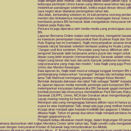
Najib dengan jelas melihat Taib sebagai liabliti dalam pilihan raya. 
beberapa pemimpin Umno kanan yang ditemui awal tahun lalu jug
melahirkan pandangan sedemikian, ketika wujud desas-desus pili
raya negeri akan diadakan pertengahan tahun lalu.
Jika tidak, berbanding sebelum ini, ini kali pertama seorang perda
menteri dan timbalannya menghabiskan sebahagian besar masa
membantu jentera BN termasuk tidak mengadakan mesyuarat mi
Kabinet pada Rabu lalu.
Perkara ini juga diperakui oleh media-media yang prokerajaan pu
BN.
Laporan Bernama Online malam tadi menyebut, mengakhiri lawat
ke kawasan penempatan masyarakat Iban di pekan Kapit dan Son
Hulu Rajang hari ini (semalam), Najib menyampaikan amanat terak
kepada rakyat Sarawak sebelum berlepas pulang ke Kuala Lumpu
“Jangan undi ikut sentimen. Persoalan yang harus difikirkan oleh
pengundi Sarawak ialah kerjasama antara pusat dan negeri untu
depan yang lebih terjamin (memandangkan) Sarawak adalah seb
negeri yang besar dan luas dan perlu banyak pelaburan terutama 
segi prasarana yang maju dan moden,” kata Najib yang juga Pres
Umno dan Menteri Kewangan.
Kata laporan itu, Najib telah muncul sebagai tunggak kempen BN 
pembangkang melancarkan “serangan” bertalu-talu terhadap tem
lama Taib Mahmud memegang jawatan sebagai Ketua Menteri.
Bertolak daripada dakwaan dan label Taib sebagai “liabiliti” kepada
ini, laporan-laporan media memetik pemimpin parti komponen BN s
melemparkan kenyataan bahawa jika BN Sarawak gagal memperl
kembali prestasi lalu khususnya membabitkan Parti Bersatu Raky
Sarawak (SUPP), Umno, MCA dan Gerakan akan mengembangk
sayap masing-masing ke bumi Kenyalang ini.
Meskipun ada yang menganggap bahawa pilihan raya ini hanya p
suara ke atas kepimpinan Taib, tetapi ada juga yang melihat manda
ini juga akan menjadi ujian kepada kredibiliti dan gagasan 1 Malay
dibawa Najib. Tahun ini genap dua tahun Najib menjadi perdana me
dengan gagasannya itu.
Populariti beliau dikatakan masih tinggi, dalam lingkungan 69 pera
imana diumumkan oleh kajian Merdeka Center akhir tahun lalu. Najib sendiri cuba mengada
uan dengan masyarakat Kristian di Sarawak bagi menyelesaikan isu Alkitab.
imana dikatakan oleh presiden Aliran, P. Ramakrishnan, kerajaan persekutuan sendiri ber