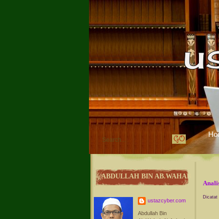
Ho
ABDULLAH BIN AB.WAHAB
Anali
Dicatat
ustazcyber.com
Abdullah Bin