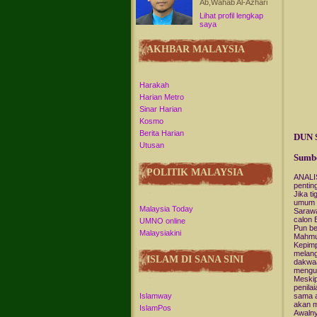
Ab,Wahab Al-Azhari
Lihat profil lengkap
saya
AKHBAR MALAYSIA
Harakah
Harian Metro
Sinar Harian
Kosmo
Berita Harian
DUN S
Utusan
Sumb
POLITIK MALAYSIA
ANALIS
pentin
Jika t
umum k
Malaysia Today
Sarawa
calon 
UMNO online
Pun be
Malaysiakini
Mahmud
Kepimp
melang
ISLAM DI SANA SINI
dakwa
mengu
Meskip
penila
sama a
Islamway
akan m
IslamPos
Awalny