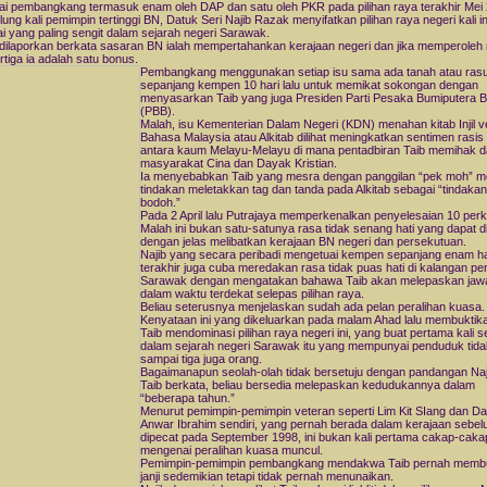
ai pembangkang termasuk enam oleh DAP dan satu oleh PKR pada pilihan raya terakhir Mei
lung kali pemimpin tertinggi BN, Datuk Seri Najib Razak menyifatkan pilihan raya negeri kali in
i yang paling sengit dalam sejarah negeri Sarawak.
 dilaporkan berkata sasaran BN ialah mempertahankan kerajaan negeri dan jika memperoleh m
rtiga ia adalah satu bonus.
Pembangkang menggunakan setiap isu sama ada tanah atau ras
sepanjang kempen 10 hari lalu untuk memikat sokongan dengan
menyasarkan Taib yang juga Presiden Parti Pesaka Bumiputera B
(PBB).
Malah, isu Kementerian Dalam Negeri (KDN) menahan kitab Injil v
Bahasa Malaysia atau Alkitab dilihat meningkatkan sentimen rasis 
antara kaum Melayu-Melayu di mana pentadbiran Taib memihak 
masyarakat Cina dan Dayak Kristian.
Ia menyebabkan Taib yang mesra dengan panggilan “pek moh” 
tindakan meletakkan tag dan tanda pada Alkitab sebagai “tindakan
bodoh.”
Pada 2 April lalu Putrajaya memperkenalkan penyelesaian 10 perk
Malah ini bukan satu-satunya rasa tidak senang hati yang dapat di
dengan jelas melibatkan kerajaan BN negeri dan persekutuan.
Najib yang secara peribadi mengetuai kempen sepanjang enam ha
terakhir juga cuba meredakan rasa tidak puas hati di kalangan pe
Sarawak dengan mengatakan bahawa Taib akan melepaskan jaw
dalam waktu terdekat selepas pilihan raya.
Beliau seterusnya menjelaskan sudah ada pelan peralihan kuasa.
Kenyataan ini yang dikeluarkan pada malam Ahad lalu membuktika
Taib mendominasi pilihan raya negeri ini, yang buat pertama kali s
dalam sejarah negeri Sarawak itu yang mempunyai penduduk tida
sampai tiga juga orang.
Bagaimanapun seolah-olah tidak bersetuju dengan pandangan Naji
Taib berkata, beliau bersedia melepaskan kedudukannya dalam
“beberapa tahun.”
Menurut pemimpin-pemimpin veteran seperti Lim Kit SIang dan Da
Anwar Ibrahim sendiri, yang pernah berada dalam kerajaan sebe
dipecat pada September 1998, ini bukan kali pertama cakap-caka
mengenai peralihan kuasa muncul.
Pemimpin-pemimpin pembangkang mendakwa Taib pernah membua
janji sedemikian tetapi tidak pernah menunaikan.