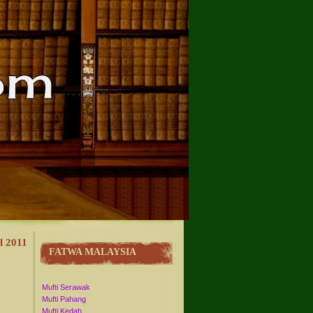
l 2011
FATWA MALAYSIA
Mufti Serawak
Mufti Pahang
Mufti Kedah