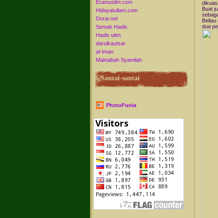
Eramuslim.com
dikuas
Buat ju
Hidayatullam.com
sebaga
Dorar.net
Beliau
dua pe
Semak Hadis
Hadis uitm
darulkautsar
al-Iman
Maktabah Syamilah
Santai-santai
PhotoFunia