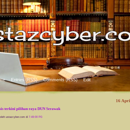
me
Entries (RSS)
Comments (RSS)
Edit
16 Apri
sis terkini pilihan raya DUN Serawak
 oleh ustazcyber.com di
7:49:00 PG