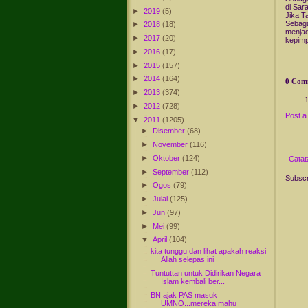
di Sar
►
2019
(5)
Jika T
Sebaga
►
2018
(18)
menjad
►
2017
(20)
kepimp
►
2016
(17)
►
2015
(157)
►
2014
(164)
0 Com
►
2013
(374)
►
2012
(728)
Post 
▼
2011
(1205)
►
Disember
(68)
►
November
(116)
►
Oktober
(124)
Catat
►
September
(112)
Subscr
►
Ogos
(79)
►
Julai
(125)
►
Jun
(97)
►
Mei
(99)
▼
April
(104)
kita tunggu dan lihat apakah reaksi
Allah selepas ini
Tuntuttan untuk Didirikan Negara
Islam kembali ber...
BN ajak PAS masuk
UMNO...mereka mahu