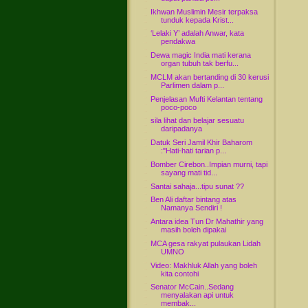
Ikhwan Muslimin Mesir terpaksa
tunduk kepada Krist...
‘Lelaki Y’ adalah Anwar, kata
pendakwa
Dewa magic India mati kerana
organ tubuh tak berfu...
MCLM akan bertanding di 30 kerusi
Parlimen dalam p...
Penjelasan Mufti Kelantan tentang
poco-poco
sila lihat dan belajar sesuatu
daripadanya
Datuk Seri Jamil Khir Baharom
:"Hati-hati tarian p...
Bomber Cirebon..Impian murni, tapi
sayang mati tid...
Santai sahaja...tipu sunat ??
Ben Ali daftar bintang atas
Namanya Sendiri !
Antara idea Tun Dr Mahathir yang
masih boleh dipakai
MCA gesa rakyat pulaukan Lidah
UMNO
Video: Makhluk Allah yang boleh
kita contohi
Senator McCain..Sedang
menyalakan api untuk
membak...