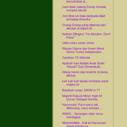
bersahabat at...
Jawi tidak halang Eskay hendak
sumpah laknat
Jom lihat siri bala daripada Allah
terhadap Amerika
Orang-Orang yang dilaknat dan
dikutuk di dalam Al-...
Nathan Ellington "I'm Moslem. Don't
Panic"
video seks ustaz umno
Ribuan Ulama dan Imam Mesir
Demo Tuntut Independen...
Zamihan VS Wahabi
Apakah Iran Adalah Anak Buah
Yahudi? Dan Dimanakah...
Kilang mesin taip terakhir di dunia
ditutup
kah kah kah lawak terhebat untuk
malam ini
Betulkah ustaz JAKIM ni ??
Majoriti Rakyat Mesir Ingin Al-
Quran Sebagai Sumbe...
Harussani: Poco-poco tak
dibincang, saya terkejut ...
AWAS....Serangan siber terus
meningkat
Alhamdulillah...Kali ini Harussani
dapat pahala pe...