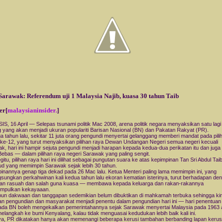
arawak: Referendum uji 1 Malaysia Najib, kuasa 30 tahun Taib
er[
malaysianinsider.
]
IS, 16 April — Selepas tsunami politik Mac 2008, arena politik negara menyaksikan satu lagi 
g yang akan menjadi ukuran populariti Barisan Nasional (BN) dan Pakatan Rakyat (PR).
iga tahun lalu, sekitar 11 juta orang pengundi menyertai gelanggang memberi mandat pada pili
e-12, yang turut menyaksikan pilihan raya Dewan Undangan Negeri semua negeri kecuali
k, hari ini hampir sejuta pengundi menjadi harapan kepada kedua-dua perikatan itu dan juga
Bebas — dalam pilihan raya negeri Sarawak yang paling sengit.
gitu, pilihan raya hari ini dilihat sebagai pungutan suara ke atas kepimpinan Tan Sri Abdul Tai
 yang memimpin Sarawak sejak lebih 30 tahun.
inannya genap tiga dekad pada 26 Mac lalu. Ketua Menteri paling lama memimpin ini, yang
sungkan perkahwinan kali kedua tahun lalu ekoran kematian isterinya, turut berhadapan deng
an rasuah dan salah guna kuasa — membawa kepada keluarga dan rakan-rakannya
mpulkan kekayaaan.
un dakwaan dan tanggapan sedemikian belum dibuktikan di mahkamah terbuka sehingga kin
ian pengundian dan masyarakat menjadi penentu dalam pengundian hari ini — hari penentua
da BN boleh mengekalkan pemerintahannya sejak Sarawak menyertai Malaysia pada 1963 
elangkah ke bumi Kenyalang, kalau tidak menguasai kedudukan lebih baik kali ini.
a, PR dikatakan hanya akan memenangi beberapa kerusi tambahan berbanding lapan kerus