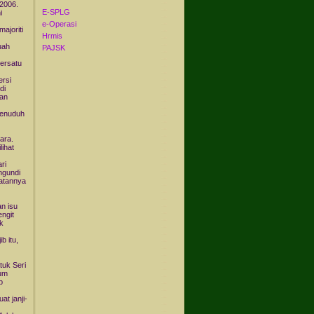
 2006.
E-SPLG
i
e-Operasi
ajoriti
Hrmis
uah
PAJSK
ersatu
ersi
di
dan
menuduh
ara.
lihat
ri
ngundi
atannya
n isu
engit
k
b itu,
tuk Seri
lum
p
t janji-