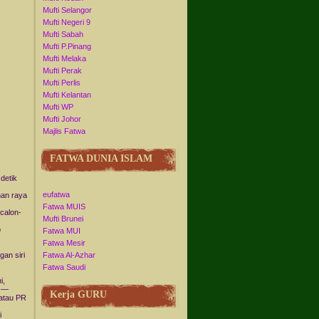
Mufti Selangor
Mufti Negeri 9
Mufti Sabah
Mufti P.Pinang
Mufti Melaka
Mufti Perak
Mufti Perlis
Mufti Kelantan
Mufti WP
Mufti Johor
Majlis Fatwa
FATWA DUNIA ISLAM
detik
eufatwa
han raya
Fatwa MUIS
 calon-
Mufti Brunei
b
Fatwa MUI
Fatwa Mesir
an siri
Fatwa Al-Azhar
Fatwa Saudi
i,
n —
Kerja GURU
atau PR
i