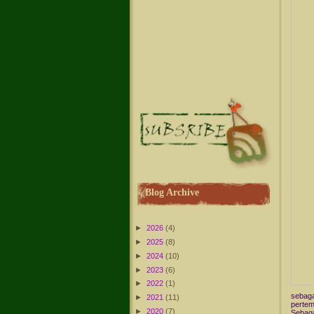
Blog Archive
►
2026
(4)
►
2025
(8)
►
2024
(10)
►
2023
(6)
►
2022
(1)
sebaga
►
2021
(11)
pertem
►
2020
(7)
Sebaga