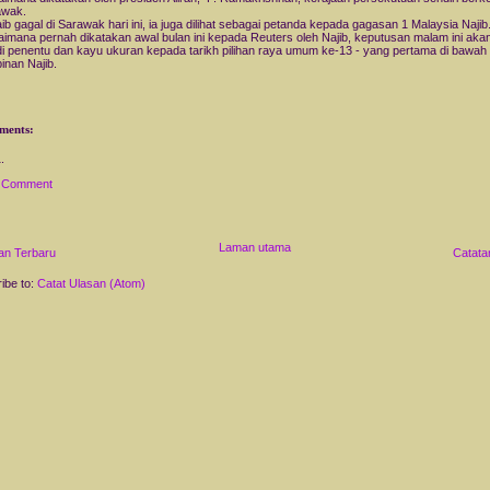
awak.
aib gagal di Sarawak hari ini, ia juga dilihat sebagai petanda kepada gagasan 1 Malaysia Najib
imana pernah dikatakan awal bulan ini kepada Reuters oleh Najib, keputusan malam ini aka
i penentu dan kayu ukuran kepada tarikh pilihan raya umum ke-13 - yang pertama di bawah
inan Najib.
ments:
a Comment
Laman utama
an Terbaru
Catata
ibe to:
Catat Ulasan (Atom)