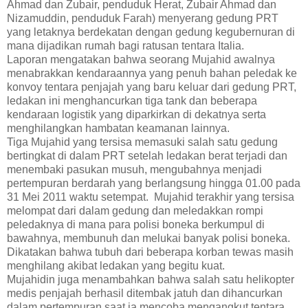
Ahmad dan Zubair, penduduk Herat, Zubair Ahmad dan
Nizamuddin, penduduk Farah) menyerang gedung PRT
yang letaknya berdekatan dengan gedung kegubernuran di
mana dijadikan rumah bagi ratusan tentara Italia.
Laporan mengatakan bahwa seorang Mujahid awalnya
menabrakkan kendaraannya yang penuh bahan peledak ke
konvoy tentara penjajah yang baru keluar dari gedung PRT,
ledakan ini menghancurkan tiga tank dan beberapa
kendaraan logistik yang diparkirkan di dekatnya serta
menghilangkan hambatan keamanan lainnya.
Tiga Mujahid yang tersisa memasuki salah satu gedung
bertingkat di dalam PRT setelah ledakan berat terjadi dan
menembaki pasukan musuh, mengubahnya menjadi
pertempuran berdarah yang berlangsung hingga 01.00 pada
31 Mei 2011 waktu setempat. Mujahid terakhir yang tersisa
melompat dari dalam gedung dan meledakkan rompi
peledaknya di mana para polisi boneka berkumpul di
bawahnya, membunuh dan melukai banyak polisi boneka.
Dikatakan bahwa tubuh dari beberapa korban tewas masih
menghilang akibat ledakan yang begitu kuat.
Mujahidin juga menambahkan bahwa salah satu helikopter
medis penjajah berhasil ditembak jatuh dan dihancurkan
dalam pertempuran saat ia mencoba mengangkut tentara