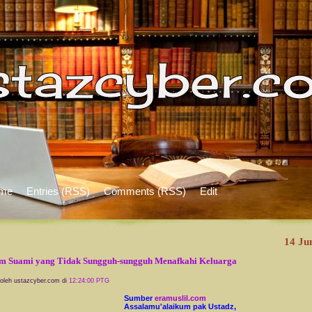
me
Entries (RSS)
Comments (RSS)
Edit
14 Ju
 Suami yang Tidak Sungguh-sungguh Menafkahi Keluarga
 oleh ustazcyber.com di
12:24:00 PTG
Sumber
eramuslil.com
Assalamu'alaikum pak Ustadz,