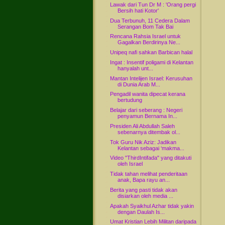
Lawak dari Tun Dr M : 'Orang pergi
Bersih hati Kotor'
Dua Terbunuh, 11 Cedera Dalam
Serangan Bom Tak Bai
Rencana Rahsia Israel untuk
Gagalkan Berdirinya Ne...
Unipeq nafi sahkan Barbican halal
Ingat : Insentif poligami di Kelantan
hanyalah unt...
Mantan Intelijen Israel: Kerusuhan
di Dunia Arab M...
Pengadil wanita dipecat kerana
bertudung
Belajar dari seberang : Negeri
penyamun Bernama In...
Presiden Ali Abdullah Saleh
sebenarnya ditembak ol...
Tok Guru Nik Aziz: Jadikan
Kelantan sebagai ‘makma...
Video "ThirdIntifada" yang ditakuti
oleh Israel
Tidak tahan melihat penderitaan
anak, Bapa rayu an...
Berita yang pasti tidak akan
disiarkan oleh media ...
Apakah Syaikhul Azhar tidak yakin
dengan Daulah Is...
Umat Kristian Lebih Militan daripada