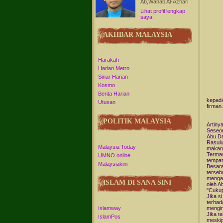
Ab,Wahab Al-Azhari
Lihat profil lengkap
saya
AKHBAR MALAYSIA
Harakah
Harian Metro
Sinar Harian
Kosmo
Berita Harian
kepada
Utusan
firman 
POLITIK MALAYSIA
Artiny
Seseor
Abu Da
Rasulu
Malaysia Today
makan 
Termas
UMNO online
tempat
Malaysiakini
Besara
terseb
mengab
ISLAM DI SANA SINI
oleh A
"Cukup
Jika s
terhad
Islamway
mengin
Jika t
IslamPos
meskip