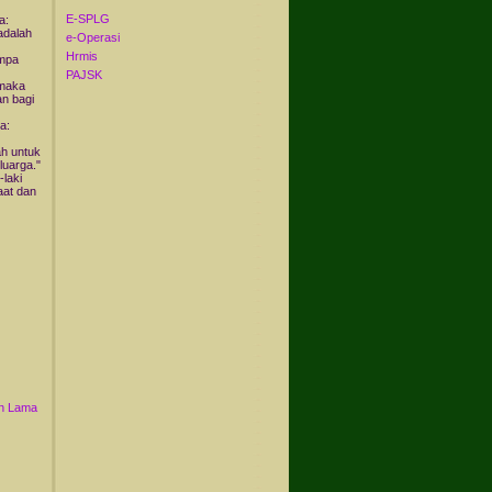
E-SPLG
a:
adalah
e-Operasi
Hrmis
impa
PAJSK
 maka
an bagi
a:
ah untuk
luarga."
-laki
aat dan
n Lama