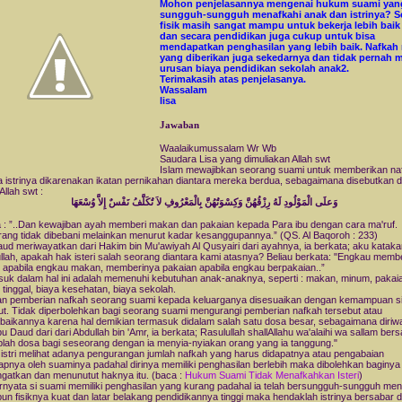
Mohon penjelasannya mengenai hukum suami yang
sungguh-sungguh menafkahi anak dan istrinya? S
fisik masih sangat mampu untuk bekerja lebih baik 
dan secara pendidikan juga cukup untuk bisa
mendapatkan penghasilan yang lebih baik. Nafkah 
yang diberikan juga sekedarnya dan tidak pernah 
urusan biaya pendidikan sekolah anak2.
Terimakasih atas penjelasanya.
Wassalam
lisa
Jawaban
Waalaikumussalam Wr Wb
Saudara Lisa yang dimuliakan Allah swt
Islam mewajibkan seorang suami untuk memberikan na
 istrinya dikarenakan ikatan pernikahan diantara mereka berdua, sebagaimana disebutkan 
Allah swt :
وَعلَى الْمَوْلُودِ لَهُ رِزْقُهُنَّ وَكِسْوَتُهُنَّ بِالْمَعْرُوفِ لاَ تُكَلَّفُ نَفْسٌ إِلاَّ وُسْعَهَا
a : ”..Dan kewajiban ayah memberi makan dan pakaian kepada Para ibu dengan cara ma'ruf.
ang tidak dibebani melainkan menurut kadar kesanggupannya.” (QS. Al Baqoroh : 233)
ud meriwayatkan dari Hakim bin Mu'awiyah Al Qusyairi dari ayahnya, ia berkata; aku kataka
llah, apakah hak isteri salah seorang diantara kami atasnya? Beliau berkata: "Engkau memb
apabila engkau makan, memberinya pakaian apabila engkau berpakaian..”
uk dalam hal ini adalah memenuhi kebutuhan anak-anaknya, seperti : makan, minum, pakai
 tinggal, biaya kesehatan, biaya sekolah.
n pemberian nafkah seorang suami kepada keluarganya disesuaikan dengan kemampuan s
ut. Tidak diperbolehkan bagi seorang suami mengurangi pemberian nafkah tersebut atau
aikannya karena hal demikian termasuk didalam salah satu dosa besar, sebagaimana diriw
bu Daud dari dari Abdullah bin 'Amr, ia berkata; Rasulullah shallAllahu wa'alaihi wa sallam ber
lah dosa bagi seseorang dengan ia menyia-nyiakan orang yang ia tanggung."
i istri melihat adanya pengurangan jumlah nafkah yang harus didapatnya atau pengabaian
apnya oleh suaminya padahal dirinya memiliki penghasilan berlebih maka dibolehkan baginya
gatkan dan menunutut haknya itu. (baca :
Hukum Suami Tidak Menafkahkan Isteri
)
ernyata si suami memiliki penghasilan yang kurang padahal ia telah bersungguh-sungguh me
un fisiknya kuat dan latar belakang pendidikannya tinggi maka hendaklah istrinya bersabar d