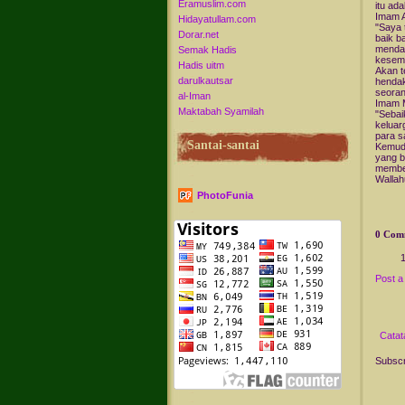
Eramuslim.com
itu ad
Imam A
Hidayatullam.com
"Saya 
Dorar.net
baik b
mendap
Semak Hadis
kesemp
Hadis uitm
Akan t
darulkautsar
hendak
seoran
al-Iman
Imam M
Maktabah Syamilah
"Sebai
keluar
para s
Santai-santai
Kemudi
yang b
membe
Wallah
PhotoFunia
0 Com
Post 
Catat
Subscr