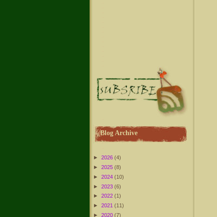
Blog Archive
►
2026
(4)
►
2025
(8)
►
2024
(10)
►
2023
(6)
►
2022
(1)
►
2021
(11)
►
2020
(7)