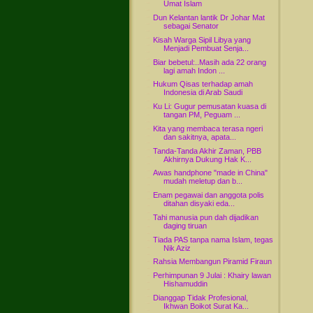
Umat Islam
Dun Kelantan lantik Dr Johar Mat
sebagai Senator
Kisah Warga Sipil Libya yang
Menjadi Pembuat Senja...
Biar bebetul:..Masih ada 22 orang
lagi amah Indon ...
Hukum Qisas terhadap amah
Indonesia di Arab Saudi
Ku Li: Gugur pemusatan kuasa di
tangan PM, Peguam ...
Kita yang membaca terasa ngeri
dan sakitnya, apata...
Tanda-Tanda Akhir Zaman, PBB
Akhirnya Dukung Hak K...
Awas handphone "made in China"
mudah meletup dan b...
Enam pegawai dan anggota polis
ditahan disyaki eda...
Tahi manusia pun dah dijadikan
daging tiruan
Tiada PAS tanpa nama Islam, tegas
Nik Aziz
Rahsia Membangun Piramid Firaun
Perhimpunan 9 Julai : Khairy lawan
Hishamuddin
Dianggap Tidak Profesional,
Ikhwan Boikot Surat Ka...