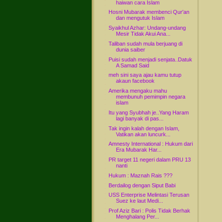
haiwan cara Islam
Hosni Mubarak membenci Qur'an
dan mengutuk Islam
Syaikhul Azhar: Undang-undang
Mesir Tidak Akui Ana...
Taliban sudah mula berjuang di
dunia saiber
Puisi sudah menjadi senjata..Datuk
A Samad Said
meh sini saya ajau kamu tutup
akaun facebook
Amerika mengaku mahu
membunuh pemimpin negara
islam
Itu yang Syubhah je..Yang Haram
lagi banyak di pas...
Tak ingin kalah dengan Islam,
Vatikan akan luncurk...
Amnesty International : Hukum dari
Era Mubarak Har...
PR target 11 negeri dalam PRU 13
nanti
Hukum : Maznah Rais ???
Berdailog dengan Siput Babi
USS Enterprise Melintasi Terusan
Suez ke laut Medi...
Prof Aziz Bari : Polis Tidak Berhak
Menghalang Per...