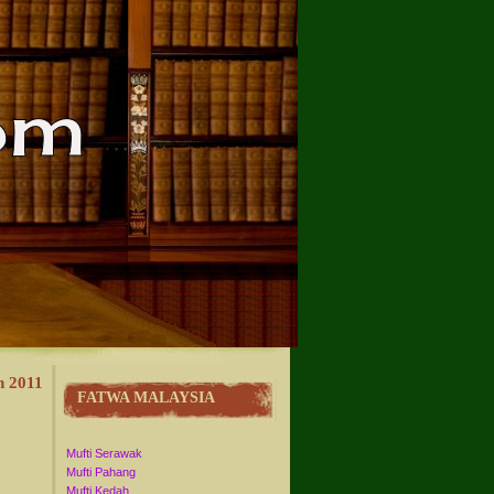
n 2011
FATWA MALAYSIA
Mufti Serawak
Mufti Pahang
Mufti Kedah