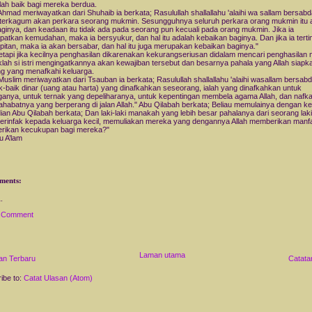
alah baik bagi mereka berdua.
hmad meriwayatkan dari Shuhaib ia berkata; Rasulullah shallallahu 'alaihi wa sallam bersabd
terkagum akan perkara seorang mukmin. Sesungguhnya seluruh perkara orang mukmin itu 
aginya, dan keadaan itu tidak ada pada seorang pun kecuali pada orang mukmin. Jika ia
atkan kemudahan, maka ia bersyukur, dan hal itu adalah kebaikan baginya. Dan jika ia tert
itan, maka ia akan bersabar, dan hal itu juga merupakan kebaikan baginya."
etapi jika kecilnya penghasilan dikarenakan kekurangseriusan didalam mencari penghasilan
lah si istri mengingatkannya akan kewajiban tersebut dan besarnya pahala yang Allah siapk
g yang menafkahi keluarga.
uslim meriwayatkan dari Tsauban ia berkata; Rasulullah shallallahu 'alaihi wasallam bersabd
k-baik dinar (uang atau harta) yang dinafkahkan seseorang, ialah yang dinafkahkan untuk
ganya, untuk ternak yang depeliharanya, untuk kepentingan membela agama Allah, dan nafk
ahabatnya yang berperang di jalan Allah." Abu Qilabah berkata; Beliau memulainya dengan ke
an Abu Qilabah berkata; Dan laki-laki manakah yang lebih besar pahalanya dari seorang laki
erinfak kepada keluarga kecil, memuliakan mereka yang dengannya Allah memberikan manf
rikan kecukupan bagi mereka?"
u A’lam
ments:
a Comment
Laman utama
an Terbaru
Catata
ibe to:
Catat Ulasan (Atom)