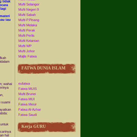
 tidak
Mufti Selangor
ecara
lagi
Mufti Negeri 9
Mufti Sabah
materi
mau tau
Mufti P.Pinang
Mufti Melaka
Mufti Perak
Mufti Perlis
Mufti Kelantan
Mufti WP
Mufti Johor
Majlis Fatwa
fkah
didalam
FATWA DUNIA ISLAM
eufatwa
n; wahai
erinya
Fatwa MUIS
Mufti Brunei
an,
Fatwa MUI
i suami
Fatwa Mesir
ayatkan
Fatwa Al-Azhar
sabda:
Fatwa Saudi
 untuk
Kerja GURU
ncarinya
an hal