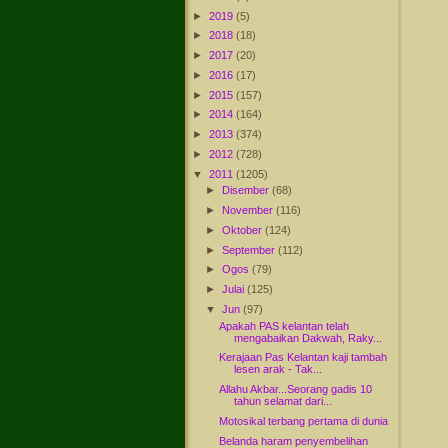
►
2019
(5)
►
2018
(18)
►
2017
(20)
►
2016
(17)
►
2015
(157)
►
2014
(164)
►
2013
(374)
►
2012
(728)
▼
2011
(1205)
►
Disember
(68)
►
November
(116)
►
Oktober
(124)
►
September
(112)
►
Ogos
(79)
►
Julai
(125)
▼
Jun
(97)
Apakah PAS kelantan telah
mengabaikan Dakwah, Raky...
Kerajaan Pas Kelantan kaji tambah
lesen arak - Tak...
Allahu Akbar...Seorang gadis 10
tahun selamat dari...
Motosikal terbang pertama di dunia
Belanda haram penyembelihan