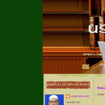
Ho
ABDULLAH BIN AB.WAHAB
Hukum
Dicatat
ustazcyber.com
Abdullah Bin