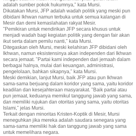
adalah sumber pokok hukumnya," kata Mursi.
Dikatakan Mursi, JFP adalah wadah politik yang meski pun
dibidani Ikhwan namun terbuka untuk semua kalangan di
Mesir dan demi kemaslahatan rakyat Mesir.
"Pemikiran untuk mendirikan JFP secara khusus untuk
menjadi wadah bagi kegiatan politik yang dengan fair akan
ikut serta dalam pemilu nanti," kata Mursi.
Ditegaskan oleh Mursi, meski kelahiran JFP dibidani oleh
Ikhwan, namun eksistensinya akan independen dari Ikhwan
secara jemaat. "Partai kami independen dari jemaah dalam
berbagai halnya, mulai dari keuangan, administrasi,
pengelolaan, bahkan sikapnya," kata Mursi.
Meski demikian, lanjut Mursi, baik JFP atau pun Ikhwan
sama-sama berjuang dalam koridor yang sama, yaitu koridor
keadilan dan kesejahteraan masyarakat. "Baik partai atau
pun jemaat, keduanya memikul tanggung jawab yang sama,
dan memiliki rujukan dan otoritas yang sama, yaitu otoritas
Islami," jelas Mursi.
Terkait dengan minoritas Kristen-Koptik di Mesir, Mursi
meneguhkan jika mereka adalah saudara senegara yang
sama-sama memiliki hak dan tanggung jawab yang sama
untuk memelihara negara.