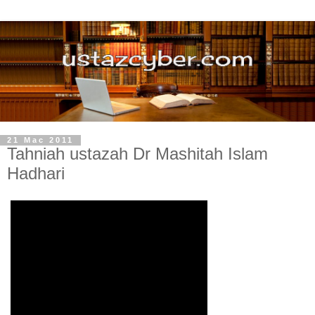
21 Mac 2011
Tahniah ustazah Dr Mashitah Islam
Hadhari