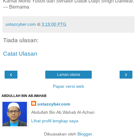
Kamal Mohd Yusoff dan Senator Datuk Daljit Singh Dalliwal.
— Bernama
ustazcyber.com
di
3:19:00 PTG
Tiada ulasan:
Catat Ulasan
‹
›
Laman utama
Papar versi web
ABDULLAH BIN AB.WAHAB
ustazcyber.com
Abdullah Bin Ab,Wahab Al-Azhari
Lihat profil lengkap saya
Dikuasakan oleh
Blogger
.