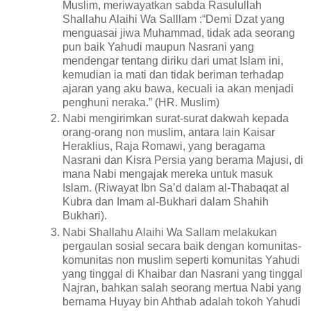
Muslim, meriwayatkan sabda Rasulullah
Shallahu Alaihi Wa Salllam :“Demi Dzat yang
menguasai jiwa Muhammad, tidak ada seorang
pun baik Yahudi maupun Nasrani yang
mendengar tentang diriku dari umat Islam ini,
kemudian ia mati dan tidak beriman terhadap
ajaran yang aku bawa, kecuali ia akan menjadi
penghuni neraka.” (HR. Muslim)
Nabi mengirimkan surat-surat dakwah kepada
orang-orang non muslim, antara lain Kaisar
Heraklius, Raja Romawi, yang beragama
Nasrani dan Kisra Persia yang berama Majusi, di
mana Nabi mengajak mereka untuk masuk
Islam. (Riwayat Ibn Sa’d dalam al-Thabaqat al
Kubra dan Imam al-Bukhari dalam Shahih
Bukhari).
Nabi Shallahu Alaihi Wa Sallam melakukan
pergaulan sosial secara baik dengan komunitas-
komunitas non muslim seperti komunitas Yahudi
yang tinggal di Khaibar dan Nasrani yang tinggal
Najran, bahkan salah seorang mertua Nabi yang
bernama Huyay bin Ahthab adalah tokoh Yahudi