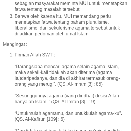
sebagian masyarakat meminta MUI untuk menetapkan
fatwa tentang masalah tersebut;
Bahwa oleh karena itu, MUI memandang perlu
menetapkan fatwa tentang paham pluralisme,
liberalisme, dan sekulerisme agama tersebut untuk
dijadikan pedoman oleh umat Islam.
Mengingat :
Firman Allah SWT :
“Barangsiapa mencari agama selain agama Islam,
maka sekali-kali tidaklah akan diterima (agama
itu)daripadanya, dan dia di akhirat termasuk orang-
orang yang merugi”. (QS. Al-Imram [3] : 85)
“Sesungguhnya agama (yang diridhai) di sisi Allah
hanyalah Islam..” (QS. Al-Imran [3] : 19)
“Untukmulah agamamu, dan untukkulah agama-ku”.
(QS. Al-Kafirun [109] : 6)
“Dan tidak patut bagi laki-laki yang mu’min dan tidak