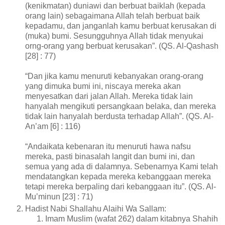
(kenikmatan) duniawi dan berbuat baiklah (kepada
orang lain) sebagaimana Allah telah berbuat baik
kepadamu, dan janganlah kamu berbuat kerusakan di
(muka) bumi. Sesungguhnya Allah tidak menyukai
orng-orang yang berbuat kerusakan”. (QS. Al-Qashash
[28] : 77)
“Dan jika kamu menuruti kebanyakan orang-orang
yang dimuka bumi ini, niscaya mereka akan
menyesatkan dari jalan Allah. Mereka tidak lain
hanyalah mengikuti persangkaan belaka, dan mereka
tidak lain hanyalah berdusta terhadap Allah”. (QS. Al-
An’am [6] : 116)
“Andaikata kebenaran itu menuruti hawa nafsu
mereka, pasti binasalah langit dan bumi ini, dan
semua yang ada di dalamnya. Sebenarnya Kami telah
mendatangkan kepada mereka kebanggaan mereka
tetapi mereka berpaling dari kebanggaan itu”. (QS. Al-
Mu’minun [23] : 71)
Hadist Nabi Shallahu Alaihi Wa Sallam:
Imam Muslim (wafat 262) dalam kitabnya Shahih