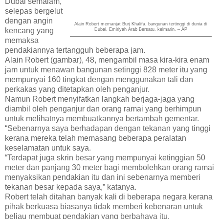
Dubai semalam,
selepas bergelut
dengan angin
Alain Robert memanjat Burj Khalifa, bangunan tertinggi di dunia di
kencang yang
Dubai, Emiriyah Arab Bersatu, kelmarin. – AP
memaksa
pendakiannya tertangguh beberapa jam.
Alain Robert (gambar), 48, mengambil masa kira-kira enam
jam untuk menawan bangunan setinggi 828 meter itu yang
mempunyai 160 tingkat dengan menggunakan tali dan
perkakas yang ditetapkan oleh penganjur.
Namun Robert menyifatkan langkah berjaga-jaga yang
diambil oleh penganjur dan orang ramai yang berhimpun
untuk melihatnya membuatkannya bertambah gementar.
“Sebenarnya saya berhadapan dengan tekanan yang tinggi
kerana mereka telah memasang beberapa peralatan
keselamatan untuk saya.
“Terdapat juga skrin besar yang mempunyai ketinggian 50
meter dan panjang 30 meter bagi membolehkan orang ramai
menyaksikan pendakian itu dan ini sebenarnya memberi
tekanan besar kepada saya,” katanya.
Robert telah ditahan banyak kali di beberapa negara kerana
pihak berkuasa biasanya tidak memberi kebenaran untuk
beliau membuat pendakian yang berbahaya itu.