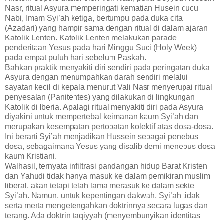
Nasr, ritual Asyura memperingati kematian Husein cucu
Nabi, Imam Syi’ah ketiga, bertumpu pada duka cita
(Azadari) yang hampir sama dengan ritual di dalam ajaran
Katolik Lenten. Katolik Lenten melakukan parade
penderitaan Yesus pada hari Minggu Suci (Holy Week)
pada empat puluh hari sebelum Paskah.
Bahkan praktik menyakiti diri sendiri pada peringatan duka
Asyura dengan menumpahkan darah sendiri melalui
sayatan kecil di kepala menurut Vali Nasr menyerupai ritual
penyesalan (Panitentes) yang dilakukan di lingkungan
Katolik di Iberia. Apalagi ritual menyakiti diri pada Asyura
diyakini untuk mempertebal keimanan kaum Syi’ah dan
merupakan kesempatan pertobatan kolektif atas dosa-dosa.
Ini berarti Syi’ah menjadikan Hussein sebagai penebus
dosa, sebagaimana Yesus yang disalib demi menebus dosa
kaum Kristiani.
Walhasil, ternyata infiltrasi pandangan hidup Barat Kristen
dan Yahudi tidak hanya masuk ke dalam pemikiran muslim
liberal, akan tetapi telah lama merasuk ke dalam sekte
Syi’ah. Namun, untuk kepentingan dakwah, Syi’ah tidak
serta merta mengetengahkan doktrinnya secara lugas dan
terang. Ada doktrin taqiyyah (menyembunyikan identitas