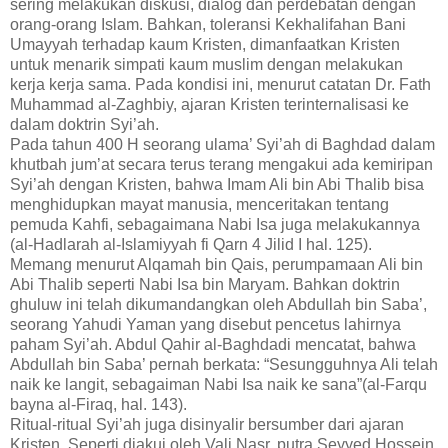
sering melakukan diskusi, dialog dan perdebatan dengan
orang-orang Islam. Bahkan, toleransi Kekhalifahan Bani
Umayyah terhadap kaum Kristen, dimanfaatkan Kristen
untuk menarik simpati kaum muslim dengan melakukan
kerja kerja sama. Pada kondisi ini, menurut catatan Dr. Fath
Muhammad al-Zaghbiy, ajaran Kristen terinternalisasi ke
dalam doktrin Syi’ah.
Pada tahun 400 H seorang ulama’ Syi’ah di Baghdad dalam
khutbah jum’at secara terus terang mengakui ada kemiripan
Syi’ah dengan Kristen, bahwa Imam Ali bin Abi Thalib bisa
menghidupkan mayat manusia, menceritakan tentang
pemuda Kahfi, sebagaimana Nabi Isa juga melakukannya
(al-Hadlarah al-Islamiyyah fi Qarn 4 Jilid I hal. 125).
Memang menurut Alqamah bin Qais, perumpamaan Ali bin
Abi Thalib seperti Nabi Isa bin Maryam. Bahkan doktrin
ghuluw ini telah dikumandangkan oleh Abdullah bin Saba’,
seorang Yahudi Yaman yang disebut pencetus lahirnya
paham Syi’ah. Abdul Qahir al-Baghdadi mencatat, bahwa
Abdullah bin Saba’ pernah berkata: “Sesungguhnya Ali telah
naik ke langit, sebagaiman Nabi Isa naik ke sana”(al-Farqu
bayna al-Firaq, hal. 143).
Ritual-ritual Syi’ah juga disinyalir bersumber dari ajaran
Kristen. Seperti diakui oleh Vali Nasr, putra Seyyed Hossein