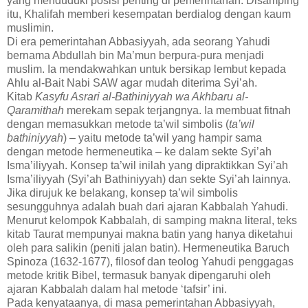
yang menduduki posisi penting di pemerintahan. Disamping
itu, Khalifah memberi kesempatan berdialog dengan kaum
muslimin.
Di era pemerintahan Abbasiyyah, ada seorang Yahudi
bernama Abdullah bin Ma’mun berpura-pura menjadi
muslim. Ia mendakwahkan untuk bersikap lembut kepada
Ahlu al-Bait Nabi SAW agar mudah diterima Syi’ah.
Kitab
Kasyfu Asrari al-Bathiniyyah wa Akhbaru al-
Qaramithah
merekam sepak terjangnya. Ia membuat fitnah
dengan memasukkan metode ta’wil simbolis (
ta’wil
bathiniyyah
) – yaitu metode ta’wil yang hampir sama
dengan metode hermeneutika – ke dalam sekte Syi’ah
Isma’iliyyah. Konsep ta’wil inilah yang dipraktikkan Syi’ah
Isma’iliyyah (Syi’ah Bathiniyyah) dan sekte Syi’ah lainnya.
Jika dirujuk ke belakang, konsep ta’wil simbolis
sesungguhnya adalah buah dari ajaran Kabbalah Yahudi.
Menurut kelompok Kabbalah, di samping makna literal, teks
kitab Taurat mempunyai makna batin yang hanya diketahui
oleh para salikin (peniti jalan batin). Hermeneutika Baruch
Spinoza (1632-1677), filosof dan teolog Yahudi penggagas
metode kritik Bibel, termasuk banyak dipengaruhi oleh
ajaran Kabbalah dalam hal metode ‘tafsir’ ini.
Pada kenyataanya, di masa pemerintahan Abbasiyyah,