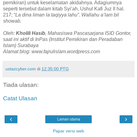
pemikiran) untuk keselamatan akidahnya. Adagiumnya
seperti tersebut dalam kitab Syi’ah, Ushul Kafi Juz II hal.
217; “
La dina liman la taqiyya lahu”. Wallahu a’lam bil
showab.
Oleh:
Kholili Hasib
, Mahasiswa Pascasarjana ISID Gontor,
saat ini aktif di InPas (Institut Pemikiran dan Peradaban
Islam) Surabaya
Alamat blog: www.fajrulislam.wordpress.com
ustazcyber.com
di
12:35:00 PTG
Tiada ulasan:
Catat Ulasan
‹
›
Laman utama
Papar versi web