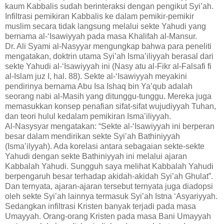
kaum Kabbalis sudah berinteraksi dengan pengikut Syi’ah.
Infiltrasi pemikiran Kabbalis ke dalam pemikir-pemikir
muslim secara tidak langsung melalui sekte Yahudi yang
bernama al-‘Isawiyyah pada masa Khalifah al-Mansur.
Dr. Ali Syami al-Nasyyar mengungkap bahwa para peneliti
mengatakan, doktrin utama Syi’ah Isma’iliyyah berasal dari
sekte Yahudi al-‘Isawiyyah ini (Nasy atu al-Fikr al-Falsafi fi
al-Islam juz I, hal. 88). Sekte al-‘Isawiyyah meyakini
pendirinya bernama Abu Isa Ishaq bin Ya’qub adalah
seorang nabi al-Masih yang ditunggu-tunggu. Mereka juga
memasukkan konsep penafian sifat-sifat wujudiyyah Tuhan,
dan teori hulul kedalam pemikiran Isma’iliyyah.
Al-Nasysyar mengatakan: “Sekte al-‘Isawiyyah ini berperan
besar dalam mendirikan sekte Syi’ah Bathiniyyah
(Isma’ilyyah). Ada korelasi antara sebagaian sekte-sekte
Yahudi dengan sekte Bathiniyyah ini melalui ajaran
Kabbalah Yahudi. Sungguh saya melihat Kabbalah Yahudi
berpengaruh besar terhadap akidah-akidah Syi’ah Ghulat”.
Dan ternyata, ajaran-ajaran tersebut ternyata juga diadopsi
oleh sekte Syi’ah lainnya termasuk Syi’ah Istna ‘Asyariyyah.
Sedangkan infiltrasi Kristen banyak terjadi pada masa
Umayyah. Orang-orang Kristen pada masa Bani Umayyah