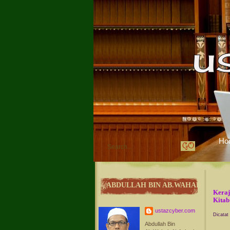
Ho
ABDULLAH BIN AB.WAHAB
Keraj
Kitab
ustazcyber.com
Dicatat
Abdullah Bin