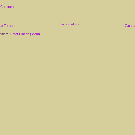
a Comment
Laman utama
an Terbaru
Catata
ibe to:
Catat Ulasan (Atom)