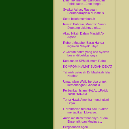
Dah naik menyampah dengan
Politik seks...Jom tengo...
Syaikul Azhar: Rasyuah
Bermaharajalela di Institus...
Seks boleh membunuh
Rusuh Bahrain, Muadzin Sunni
Dipotong Lidahnya ole...
Akad Nikah Dalam Masjidil Al-
Aqsha
Robert Mugabe: Barat Hanya
inginkan Minyak Libya
2 Contoh berita yang ada syaitan
besar di belakangnya
Keputusan SPM diumum Rabu
KOMPOM KIAMAT SUDAH DEKAT
Tahniah ustazah Dr Mashitah Islam
Hadhari
Umat Islam Wajib berdoa untuk
kemenangan Gaddafi d...
Perbankan Islam HALAL...Politik
Islam HARAM
Toma Hawk Amerika menghujani
Libya
Gerombolan tentera SALIB akan
menjadikan Libya se...
Anda mesti membacanya: "Bom
Eksentrik dan Motifnya...
Pergaduhan ngeri