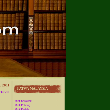
c 2011
FATWA MALAYSIA
erkawal
Mufti Serawak
Mufti Pahang
Mufti Kedah