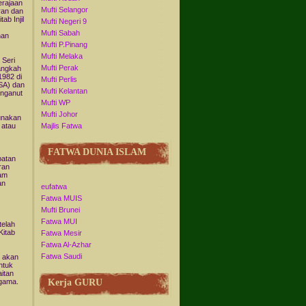
rajaan
Mufti Selangor
ran dan
ab Injil
Mufti Negeri 9
Mufti Sabah
han
Mufti P.Pinang
Mufti Melaka
 Seri
Mufti Perak
langkah
1982 di
Mufti Perlis
SA) dan
Mufti Kelantan
enganut
Mufti WP
Mufti Johor
unakan
 atau
Majlis Fatwa
FATWA DUNIA ISLAM
abatan
ran
lam
an
eufatwa
Fatwa MUIS
Mufti Brunei
Fatwa MUI
telah
Kitab
Fatwa Mesir
Fatwa Al-Azhar
Fatwa Saudi
n akan
ntuk
itan
Kerja GURU
agama.