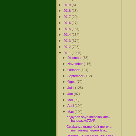
►
2019
(5)
►
2018
(18)
►
2017
(20)
►
2016
(17)
►
2015
(157)
►
2014
(164)
►
2013
(374)
►
2012
(728)
▼
2011
(1205)
►
Disember
(68)
►
November
(116)
►
Oktober
(124)
►
September
(112)
►
Ogos
(79)
►
Julai
(125)
►
Jun
(97)
►
Mei
(99)
►
April
(104)
▼
Mac
(100)
Kejayaan saya mendidik anak
bangsa..AVATAR
Celakanya orang Kafir mereka
menyerang negara Isla...