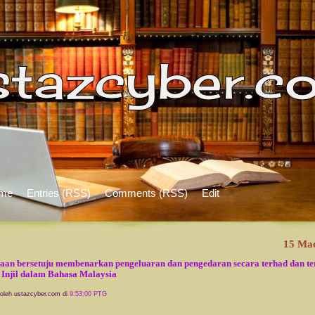
me
Entries (RSS)
Comments (RSS)
Edit
15 Ma
aan bersetuju membenarkan pengeluaran dan pengedaran secara terhad dan t
 Injil dalam Bahasa Malaysia
 oleh ustazcyber.com di
9:53:00 PTG