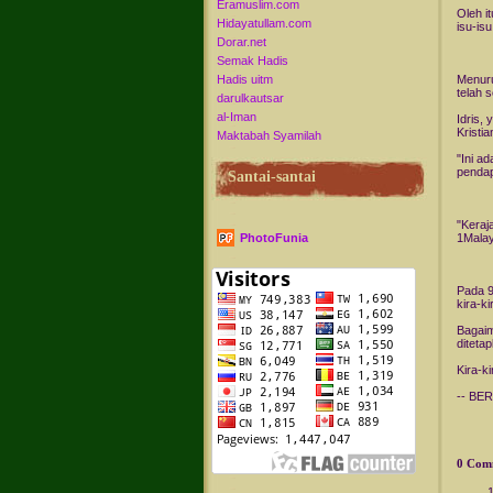
Eramuslim.com
Oleh i
Hidayatullam.com
isu-is
Dorar.net
Semak Hadis
Hadis uitm
Menuru
telah 
darulkautsar
al-Iman
Idris,
Kristi
Maktabah Syamilah
"Ini a
pendap
Santai-santai
"Keraj
PhotoFunia
1Malay
Pada 9
kira-k
Bagaim
diteta
Kira-k
-- BE
0 Com