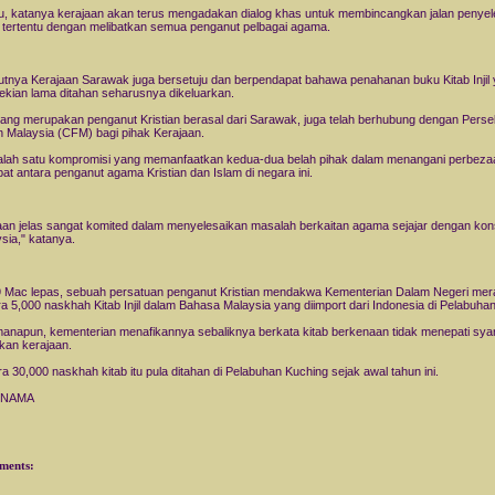
tu, katanya kerajaan akan terus mengadakan dialog khas untuk membincangkan jalan penyel
u tertentu dengan melibatkan semua penganut pelbagai agama.
tnya Kerajaan Sarawak juga bersetuju dan berpendapat bahawa penahanan buku Kitab Injil
sekian lama ditahan seharusnya dikeluarkan.
 yang merupakan penganut Kristian berasal dari Sarawak, juga telah berhubung dengan Pers
an Malaysia (CFM) bagi pihak Kerajaan.
dalah satu kompromisi yang memanfaatkan kedua-dua belah pihak dalam menangani perbeza
at antara penganut agama Kristian dan Islam di negara ini.
aan jelas sangat komited dalam menyelesaikan masalah berkaitan agama sejajar dengan ko
sia," katanya.
 Mac lepas, sebuah persatuan penganut Kristian mendakwa Kementerian Dalam Negeri me
ira 5,000 naskhah Kitab Injil dalam Bahasa Malaysia yang diimport dari Indonesia di Pelabuhan
anapun, kementerian menafikannya sebaliknya berkata kitab berkenaan tidak menepati sya
pkan kerajaan.
ira 30,000 naskhah kitab itu pula ditahan di Pelabuhan Kuching sejak awal tahun ini.
RNAMA
ments: