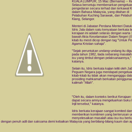
KUALA LUMPUR, 15 Mac (Bernama) -- Ke
Selasa bersetuju membenarkan pengelua
pengedaran secara terhad dan terkawal Kit
dalam Bahasa Malaysia, yang ditahan di
Pelabuhan Kuching Sarawak, dan Pelabu
Klang, Selangor.
Menteri di Jabatan Perdana Menteri Datuk
Idris Jala dalam satu kenyataan berkata 
kerajaan ini adalah selaras dengan warta 
bawah Akta Keselamatan Dalam Negeri (I
kitab itu mesti dicop dengan tag "Untuk P
Agama Kristian sahaja".
"Sejak peruntukan undang-undang itu dig
pada tahun 1982, tiada sebarang masalah
isu yang timbul dengan pelaksanaannya,"
katanya.
Selain itu, Idris berkata kajian teliti oleh J
Peguam Negara juga mendapati pengelua
kitab-kitab itu tidak akan mengangggu da
prosiding mahkamah berkaitan pengguna
kalimah "Allah".
"Oleh itu, dalam konteks berikut Kerajaan 
dapat secara amnya mengeluarkan buku 
Injil tersebut," katanya.
Idris berkata kerajaan sangat komited da
memberikan komitmen yang berterusan u
menyelesaikan masalah atau isu-isu berka
dengan penuh adil dan saksama demi kebaikan Malaysia yang berbilang-bilang kaum dan 