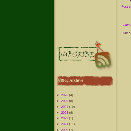
Post 
Catat
Subscr
Blog Archive
►
2026
(4)
►
2025
(8)
►
2024
(10)
►
2023
(6)
►
2022
(1)
►
2021
(11)
►
2020
(7)