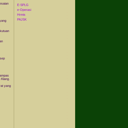
esaian
E-SPLG
e-Operasi
Hrmis
PAJSK
 yang
ekutuan
an
nsep
rampas
 Klang.
rat yang