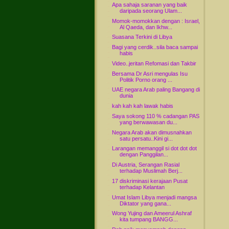
Apa sahaja saranan yang baik
daripada seorang Ulam...
Momok-momokkan dengan : Israel,
Al Qaeda, dan Ikhw...
Suasana Terkini di Libya
Bagi yang cerdik..sila baca sampai
habis
Video..jeritan Refomasi dan Takbir
Bersama Dr Asri mengulas Isu
Politik Porno orang ...
UAE negara Arab paling Bangang di
dunia
kah kah kah lawak habis
Saya sokong 110 % cadangan PAS
yang berwawasan du...
Negara Arab akan dimusnahkan
satu persatu..Kini gi...
Larangan memanggil si dot dot dot
dengan Panggilan...
Di Austria, Serangan Rasial
terhadap Muslimah Berj...
17 diskriminasi kerajaan Pusat
terhadap Kelantan
Umat Islam Libya menjadi mangsa
Diktator yang gana...
Wong Yujing dan Ameerul Ashraf
kita tumpang BANGG...