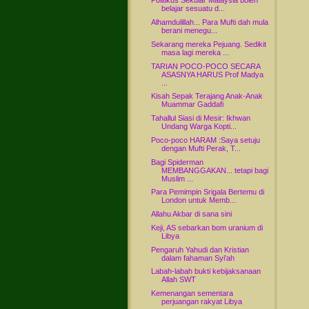
Politikus Sekular Malaysia boleh
belajar sesuatu d...
Alhamdulillah... Para Mufti dah mula
berani menegu...
Sekarang mereka Pejuang. Sedikit
masa lagi mereka ...
TARIAN POCO-POCO SECARA
ASASNYA HARUS Prof Madya
...
Kisah Sepak Terajang Anak-Anak
Muammar Gaddafi
Tahallul Siasi di Mesir: Ikhwan
Undang Warga Kopti...
Poco-poco HARAM :Saya setuju
dengan Mufti Perak, T...
Bagi Spiderman
MEMBANGGAKAN... tetapi bagi
Muslim ...
Para Pemimpin Srigala Bertemu di
London untuk Memb...
Allahu Akbar di sana sini
Keji, AS sebarkan bom uranium di
Libya
Pengaruh Yahudi dan Kristian
dalam fahaman Syi'ah
Labah-labah bukti kebijaksanaan
Allah SWT
Kemenangan sementara
perjuangan rakyat Libya