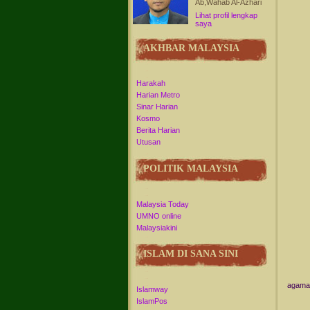
Ab,Wahab Al-Azhari
Lihat profil lengkap
saya
AKHBAR MALAYSIA
Harakah
Harian Metro
Sinar Harian
Kosmo
Berita Harian
Utusan
POLITIK MALAYSIA
Malaysia Today
UMNO online
Malaysiakini
ISLAM DI SANA SINI
agama 
Islamway
IslamPos