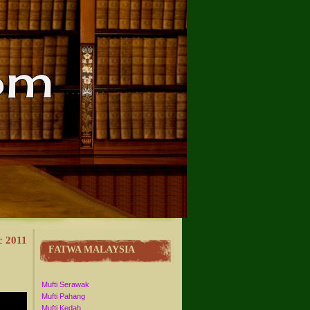
c 2011
FATWA MALAYSIA
Mufti Serawak
Mufti Pahang
Mufti Kedah