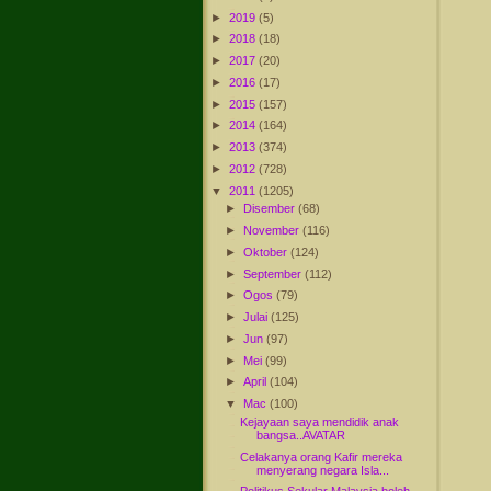
►
2019
(5)
►
2018
(18)
►
2017
(20)
►
2016
(17)
►
2015
(157)
►
2014
(164)
►
2013
(374)
►
2012
(728)
▼
2011
(1205)
►
Disember
(68)
►
November
(116)
►
Oktober
(124)
►
September
(112)
►
Ogos
(79)
►
Julai
(125)
►
Jun
(97)
►
Mei
(99)
►
April
(104)
▼
Mac
(100)
Kejayaan saya mendidik anak
bangsa..AVATAR
Celakanya orang Kafir mereka
menyerang negara Isla...