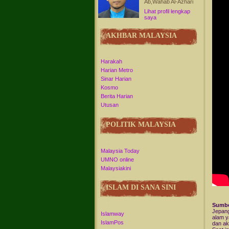
Ab,Wahab Al-Azhari
Lihat profil lengkap
saya
AKHBAR MALAYSIA
Harakah
Harian Metro
Sinar Harian
Kosmo
Berita Harian
Utusan
POLITIK MALAYSIA
Malaysia Today
UMNO online
Malaysiakini
ISLAM DI SANA SINI
Sumbe
Jepang
Islamway
alam y
IslamPos
dan ak