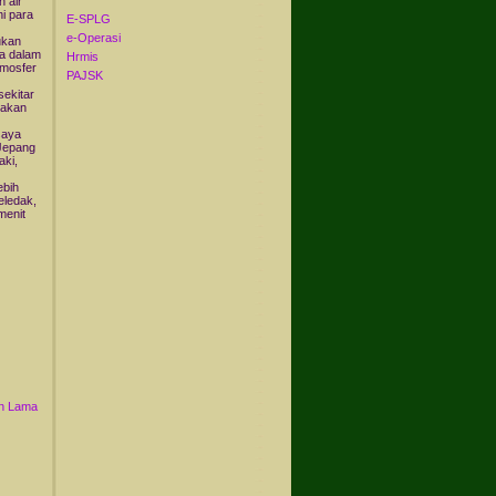
n air
ni para
E-SPLG
e-Operasi
ukan
ja dalam
Hrmis
tmosfer
PAJSK
sekitar
nakan
saya
 Jepang
ki,
ebih
eledak,
menit
n Lama