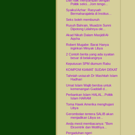
Dah naik menyampah dengan
Politik seks...Jom tengo...
Syaikul Azhar: Rasyuah
Bermaharajalela di Institus...
Seks boleh membunuh
Rusuh Bahrain, Muadzin Sunni
Dipotong Lidahnya ole...
Akad Nikah Dalam Masjidil Al-
Aqsha
Robert Mugabe: Barat Hanya
inginkan Minyak Libya
2 Contoh berita yang ada syaitan
besar di belakangnya
Keputusan SPM diumum Rabu
KOMPOM KIAMAT SUDAH DEKAT
Tahniah ustazah Dr Mashitah Islam
Hadhari
Umat Islam Wajib berdoa untuk
kemenangan Gaddafi d...
Perbankan Islam HALAL...Politik
Islam HARAM
Toma Hawk Amerika menghujani
Libya
Gerombolan tentera SALIB akan
menjadikan Libya se...
Anda mesti membacanya: "Bom
Eksentrik dan Motifnya...
Pergaduhan ngeri