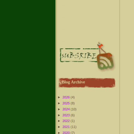
Blog Archive
►
2026
(4)
►
2025
(8)
►
2024
(10)
►
2023
(6)
►
2022
(1)
►
2021
(11)
►
2020
(7)