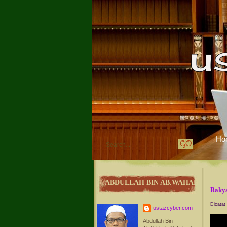
Ho
ABDULLAH BIN AB.WAHAB
Rakya
Dicatat
ustazcyber.com
Abdullah Bin