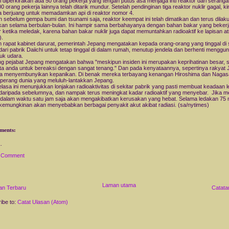
ni diperkirakan ada 50 orang pekerja yang tengah putus asa menjaga inti reaktor dari seranga
00 orang pekerja lainnya telah ditarik mundur. Setelah pendinginan tiga reaktor nuklir gagal, ki
a berjuang untuk memadamkan api di reaktor nomor 4.
 sebelum gempa bumi dan tsunami saja, reaktor keempat ini telah dimatikan dan terus dilak
kan selama berbulan-bulan. Ini hampir sama berbahayanya dengan bahan bakar yang beker
r ketika meledak, karena bahan bakar nuklir juga dapat memuntahkan radioaktif ke lapisan a
).
h rapat kabinet darurat, pemerintah Jepang mengatakan kepada orang-orang yang tinggal di 
 dari pabrik Daiichi untuk tetap tinggal di dalam rumah, menutup jendela dan berhenti menggu
uk udara.
g pejabat Jepang mengatakan bahwa "meskipun insiden ini merupakan keprihatinan besar, 
a anda untuk bereaksi dengan sangat tenang." Dan pada kenyataannya, sepertinya rakyat
sa menyembunyikan kepanikan. Di benak mereka terbayang kenangan Hiroshima dan Nagasa
perang dunia yang meluluh-lantakkan Jepang.
elasa ini menunjukkan lonjakan radioaktivitas di sekitar pabrik yang pasti membuat keadaan l
daripada sebelumnya, dan nampak terus meningkat kadar radioaktif yang menyebar. Jika m
dalam waktu satu jam saja akan mengakibatkan kerusakan yang hebat. Selama ledakan 75 
kemungkinan akan menyebabkan berbagai penyakit akut akibat radiasi. (sa/nytimes)
ments:
a Comment
Laman utama
an Terbaru
Catata
ibe to:
Catat Ulasan (Atom)