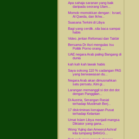
Apa sahaja saranan yang baik
daripada seorang Ulam...
Momok-momokkan dengan : Israel,
Al Qaeda, dan Ikhw...
Suasana Terkini di Libya
Bagi yang cerdik..sila baca sampai
habis
Video..jeritan Refomasi dan Takbir
Bersama Dr Asri mengulas Isu
Politik Porno orang ...
UAE negara Arab paling Bangang di
dunia
kah kah kah lawak habis
Saya sokong 110 % cadangan PAS
yang berwawasan du...
Negara Arab akan dimusnahkan
satu persatu..Kini gi...
Larangan memanggil si dot dot dot
dengan Panggilan...
Di Austria, Serangan Rasial
terhadap Muslimah Berj...
17 diskriminasi kerajaan Pusat
terhadap Kelantan
Umat Islam Libya menjadi mangsa
Diktator yang gana...
Wong Yujing dan Ameerul Ashraf
kita tumpang BANGG...