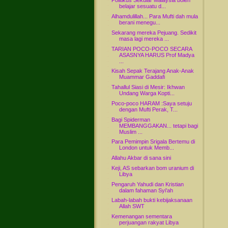
Politikus Sekular Malaysia boleh
belajar sesuatu d...
Alhamdulillah... Para Mufti dah mula
berani menegu...
Sekarang mereka Pejuang. Sedikit
masa lagi mereka ...
TARIAN POCO-POCO SECARA
ASASNYA HARUS Prof Madya
...
Kisah Sepak Terajang Anak-Anak
Muammar Gaddafi
Tahallul Siasi di Mesir: Ikhwan
Undang Warga Kopti...
Poco-poco HARAM :Saya setuju
dengan Mufti Perak, T...
Bagi Spiderman
MEMBANGGAKAN... tetapi bagi
Muslim ...
Para Pemimpin Srigala Bertemu di
London untuk Memb...
Allahu Akbar di sana sini
Keji, AS sebarkan bom uranium di
Libya
Pengaruh Yahudi dan Kristian
dalam fahaman Syi'ah
Labah-labah bukti kebijaksanaan
Allah SWT
Kemenangan sementara
perjuangan rakyat Libya