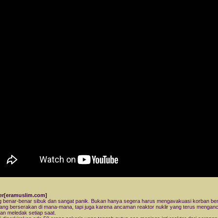
r[eramuslim.com]
 benar-benar sibuk dan sangat panik. Bukan hanya segera harus mengavakuasi korban b
ang berserakan di mana-mana, tapi juga karena ancaman reaktor nuklir yang terus mengan
an meledak setiap saat.