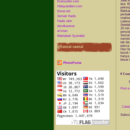
Saat i
Eramuslim.com
laut. 8
Hidayatullam.com
pekerj
Bahkan
Dorar.net
perbai
Semak Hadis
reakto
Hadis uitm
(udara
Setela
darulkautsar
20 mil
al-Iman
penyej
Seoran
Maktabah Syamilah
memint
tak bi
pasca 
Santai-santai
Hari S
buruk 
hanya 
besar 
PhotoFunia
0 Com
Post 
Catat
Subscr