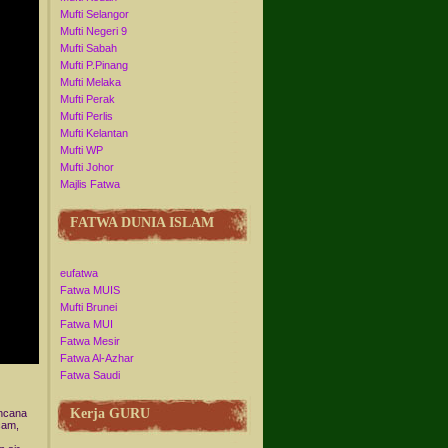
Mufti Selangor
Mufti Negeri 9
Mufti Sabah
Mufti P.Pinang
Mufti Melaka
Mufti Perak
Mufti Perlis
Mufti Kelantan
Mufti WP
Mufti Johor
Majlis Fatwa
FATWA DUNIA ISLAM
eufatwa
Fatwa MUIS
Mufti Brunei
Fatwa MUI
Fatwa Mesir
Fatwa Al-Azhar
Fatwa Saudi
Kerja GURU
encana
cam,