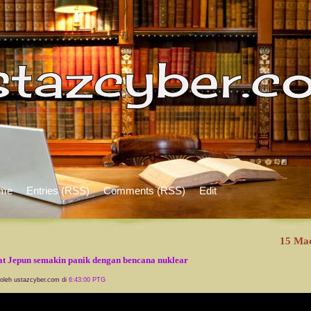
me
Entries (RSS)
Comments (RSS)
Edit
15 Ma
t Jepun semakin panik dengan bencana nuklear
 oleh ustazcyber.com di
6:43:00 PTG