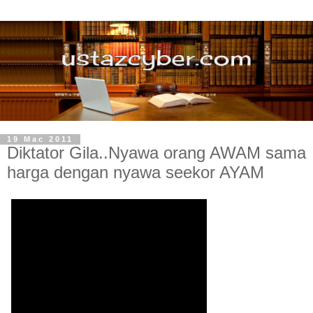
19 Mac 2011
Diktator Gila..Nyawa orang AWAM sama
harga dengan nyawa seekor AYAM