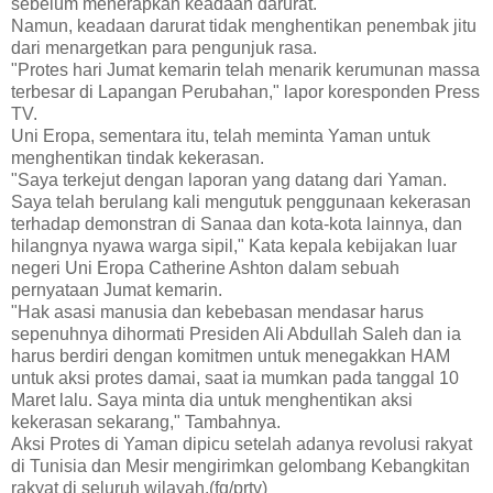
sebelum menerapkan keadaan darurat.
Namun, keadaan darurat tidak menghentikan penembak jitu
dari menargetkan para pengunjuk rasa.
"Protes hari Jumat kemarin telah menarik kerumunan massa
terbesar di Lapangan Perubahan," lapor koresponden Press
TV.
Uni Eropa, sementara itu, telah meminta Yaman untuk
menghentikan tindak kekerasan.
"Saya terkejut dengan laporan yang datang dari Yaman.
Saya telah berulang kali mengutuk penggunaan kekerasan
terhadap demonstran di Sanaa dan kota-kota lainnya, dan
hilangnya nyawa warga sipil," Kata kepala kebijakan luar
negeri Uni Eropa Catherine Ashton dalam sebuah
pernyataan Jumat kemarin.
"Hak asasi manusia dan kebebasan mendasar harus
sepenuhnya dihormati Presiden Ali Abdullah Saleh dan ia
harus berdiri dengan komitmen untuk menegakkan HAM
untuk aksi protes damai, saat ia mumkan pada tanggal 10
Maret lalu. Saya minta dia untuk menghentikan aksi
kekerasan sekarang," Tambahnya.
Aksi Protes di Yaman dipicu setelah adanya revolusi rakyat
di Tunisia dan Mesir mengirimkan gelombang Kebangkitan
rakyat di seluruh wilayah.(fq/prtv)