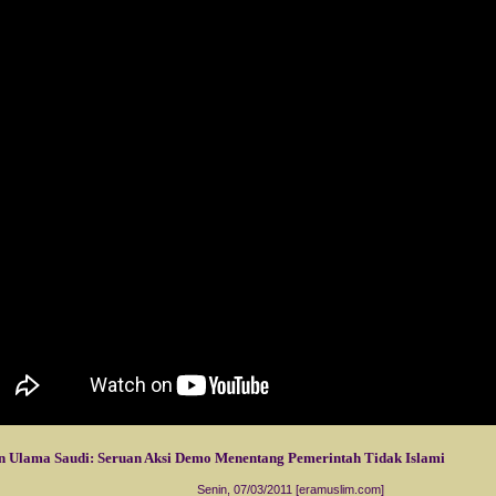
 Ulama Saudi: Seruan Aksi Demo Menentang Pemerintah Tidak Islami
Senin, 07/03/2011 [eramuslim.com]