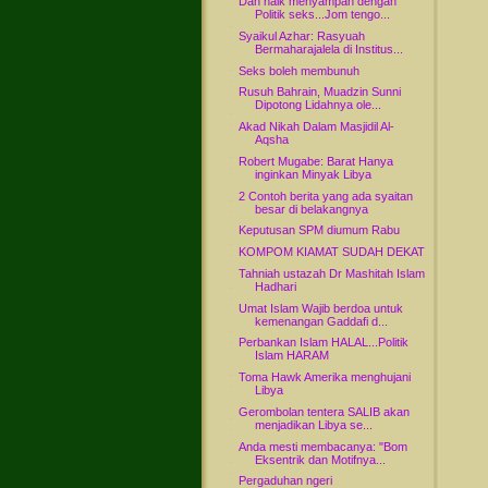
Dah naik menyampah dengan
Politik seks...Jom tengo...
Syaikul Azhar: Rasyuah
Bermaharajalela di Institus...
Seks boleh membunuh
Rusuh Bahrain, Muadzin Sunni
Dipotong Lidahnya ole...
Akad Nikah Dalam Masjidil Al-
Aqsha
Robert Mugabe: Barat Hanya
inginkan Minyak Libya
2 Contoh berita yang ada syaitan
besar di belakangnya
Keputusan SPM diumum Rabu
KOMPOM KIAMAT SUDAH DEKAT
Tahniah ustazah Dr Mashitah Islam
Hadhari
Umat Islam Wajib berdoa untuk
kemenangan Gaddafi d...
Perbankan Islam HALAL...Politik
Islam HARAM
Toma Hawk Amerika menghujani
Libya
Gerombolan tentera SALIB akan
menjadikan Libya se...
Anda mesti membacanya: "Bom
Eksentrik dan Motifnya...
Pergaduhan ngeri