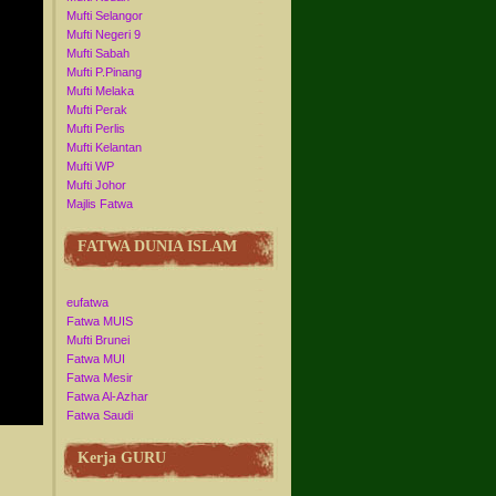
Mufti Selangor
Mufti Negeri 9
Mufti Sabah
Mufti P.Pinang
Mufti Melaka
Mufti Perak
Mufti Perlis
Mufti Kelantan
Mufti WP
Mufti Johor
Majlis Fatwa
FATWA DUNIA ISLAM
eufatwa
Fatwa MUIS
Mufti Brunei
Fatwa MUI
Fatwa Mesir
Fatwa Al-Azhar
Fatwa Saudi
Kerja GURU