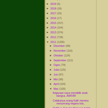
►
2019
(5)
►
2018
(18)
►
2017
(20)
►
2016
(17)
►
2015
(157)
►
2014
(164)
►
2013
(374)
►
2012
(728)
▼
2011
(1205)
►
Disember
(68)
►
November
(116)
►
Oktober
(124)
►
September
(112)
►
Ogos
(79)
►
Julai
(125)
►
Jun
(97)
►
Mei
(99)
►
April
(104)
▼
Mac
(100)
Kejayaan saya mendidik anak
bangsa..AVATAR
Celakanya orang Kafir mereka
menyerang negara Isla...