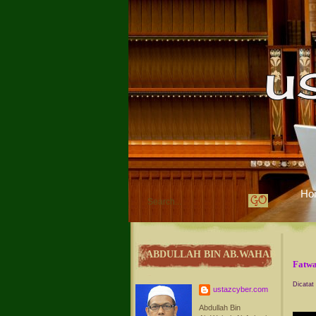
Ho
ABDULLAH BIN AB.WAHAB
Fatwa
Dicatat
ustazcyber.com
Abdullah Bin