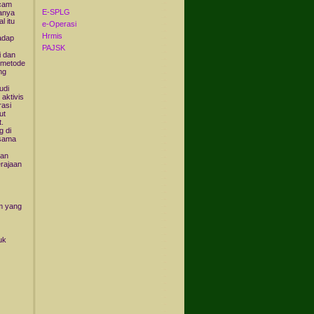
ecam
E-SPLG
danya
l itu
e-Operasi
Hrmis
adap
PAJSK
 dan
n metode
ng
udi
 aktivis
rasi
ut
t.
 di
rsama
dan
rajaan
m yang
uk