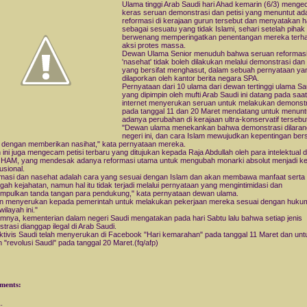
Ulama tinggi Arab Saudi hari Ahad kemarin (6/3) meng
keras seruan demonstrasi dan petisi yang menuntut a
reformasi di kerajaan gurun tersebut dan menyatakan ha
sebagai sesuatu yang tidak Islami, sehari setelah pihak
berwenang memperingatkan penentangan mereka terh
aksi protes massa.
Dewan Ulama Senior menuduh bahwa seruan reformasi
'nasehat' tidak boleh dilakukan melalui demonstrasi da
yang bersifat menghasut, dalam sebuah pernyataan ya
dilaporkan oleh kantor berita negara SPA.
Pernyataan dari 10 ulama dari dewan tertinggi ulama Sa
yang dipimpin oleh mufti Arab Saudi ini datang pada saat
internet menyerukan seruan untuk melakukan demonst
pada tanggal 11 dan 20 Maret mendatang untuk menunt
adanya perubahan di kerajaan ultra-konservatif tersebu
"Dewan ulama menekankan bahwa demonstrasi dilarang
negeri ini, dan cara Islam mewujudkan kepentingan be
 dengan memberikan nasihat," kata pernyataan mereka.
ini juga mengecam petisi terbaru yang ditujukan kepada Raja Abdullah oleh para intelektual 
s HAM, yang mendesak adanya reformasi utama untuk mengubah monarki absolut menjadi ke
usional.
masi dan nasehat adalah cara yang sesuai dengan Islam dan akan membawa manfaat serta
ah kejahatan, namun hal itu tidak terjadi melalui pernyataan yang mengintimidasi dan
pulkan tanda tangan para pendukung," kata pernyataan dewan ulama.
n menyerukan kepada pemerintah untuk melakukan pekerjaan mereka sesuai dengan huku
wilayah ini."
mnya, kementerian dalam negeri Saudi mengatakan pada hari Sabtu lalu bahwa setiap jenis
trasi dianggap ilegal di Arab Saudi.
ktivis Saudi telah menyerukan di Facebook "Hari kemarahan" pada tanggal 11 Maret dan unt
 "revolusi Saudi" pada tanggal 20 Maret.(fq/afp)
ments: