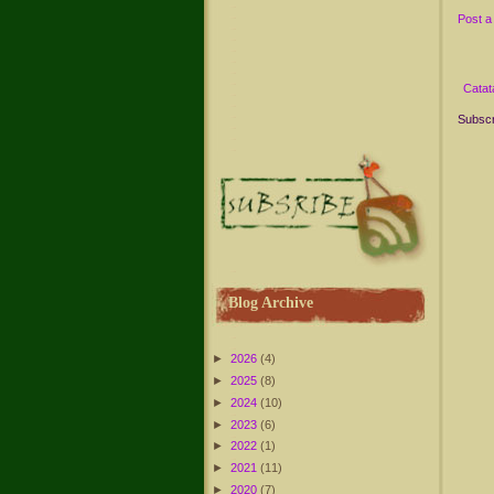
Post 
Catat
Subscr
Blog Archive
►
2026
(4)
►
2025
(8)
►
2024
(10)
►
2023
(6)
►
2022
(1)
►
2021
(11)
►
2020
(7)