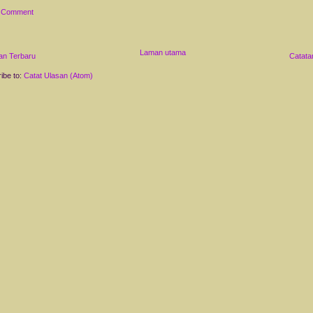
a Comment
Laman utama
an Terbaru
Catata
ibe to:
Catat Ulasan (Atom)