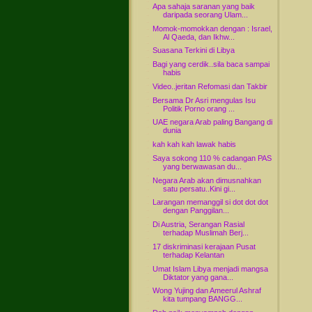
Apa sahaja saranan yang baik
daripada seorang Ulam...
Momok-momokkan dengan : Israel,
Al Qaeda, dan Ikhw...
Suasana Terkini di Libya
Bagi yang cerdik..sila baca sampai
habis
Video..jeritan Refomasi dan Takbir
Bersama Dr Asri mengulas Isu
Politik Porno orang ...
UAE negara Arab paling Bangang di
dunia
kah kah kah lawak habis
Saya sokong 110 % cadangan PAS
yang berwawasan du...
Negara Arab akan dimusnahkan
satu persatu..Kini gi...
Larangan memanggil si dot dot dot
dengan Panggilan...
Di Austria, Serangan Rasial
terhadap Muslimah Berj...
17 diskriminasi kerajaan Pusat
terhadap Kelantan
Umat Islam Libya menjadi mangsa
Diktator yang gana...
Wong Yujing dan Ameerul Ashraf
kita tumpang BANGG...