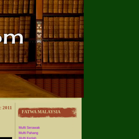
c 2011
FATWA MALAYSIA
Mufti Serawak
Mufti Pahang
Mufti Kedah