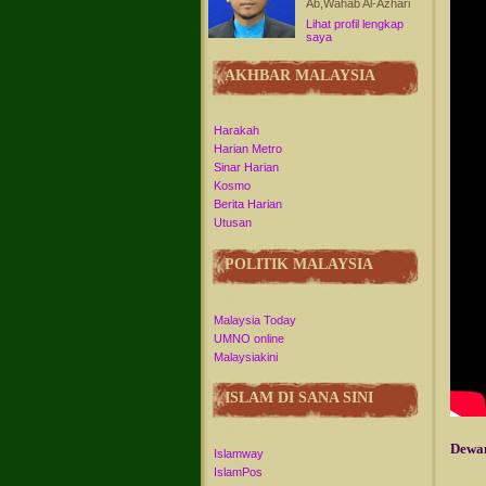
Ab,Wahab Al-Azhari
Lihat profil lengkap
saya
AKHBAR MALAYSIA
Harakah
Harian Metro
Sinar Harian
Kosmo
Berita Harian
Utusan
POLITIK MALAYSIA
Malaysia Today
UMNO online
Malaysiakini
ISLAM DI SANA SINI
Dewan
Islamway
IslamPos