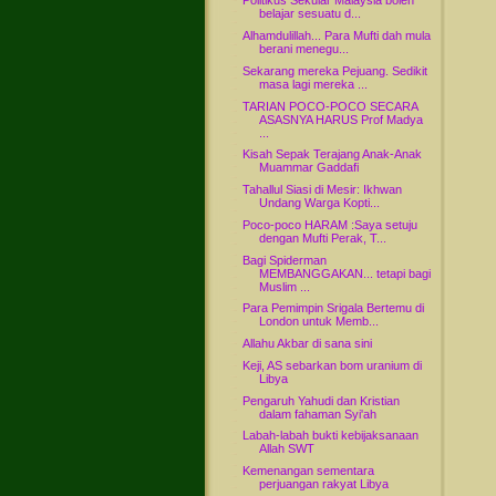
Politikus Sekular Malaysia boleh
belajar sesuatu d...
Alhamdulillah... Para Mufti dah mula
berani menegu...
Sekarang mereka Pejuang. Sedikit
masa lagi mereka ...
TARIAN POCO-POCO SECARA
ASASNYA HARUS Prof Madya
...
Kisah Sepak Terajang Anak-Anak
Muammar Gaddafi
Tahallul Siasi di Mesir: Ikhwan
Undang Warga Kopti...
Poco-poco HARAM :Saya setuju
dengan Mufti Perak, T...
Bagi Spiderman
MEMBANGGAKAN... tetapi bagi
Muslim ...
Para Pemimpin Srigala Bertemu di
London untuk Memb...
Allahu Akbar di sana sini
Keji, AS sebarkan bom uranium di
Libya
Pengaruh Yahudi dan Kristian
dalam fahaman Syi'ah
Labah-labah bukti kebijaksanaan
Allah SWT
Kemenangan sementara
perjuangan rakyat Libya