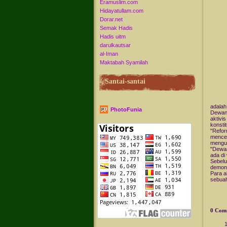
Eramuslim.com
Hidayatullam.com
Dorar.net
Semak Hadis
Hadis uitm
darulkautsar
al-Iman
Maktabah Syamilah
Santai-santai
adalah
PhotoFunia
Dewan 
aktivi
konstit
"Refor
menceg
mengum
"Dewa
ada di 
Sebelu
demons
Para a
sebuah
0 Com