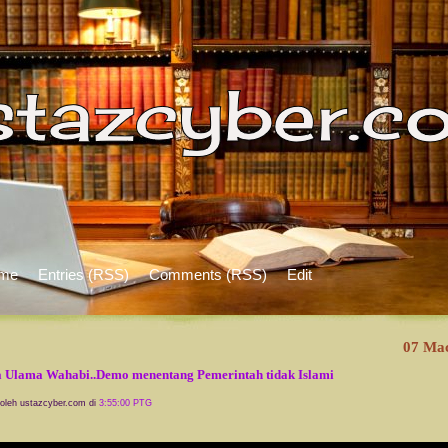
me
Entries (RSS)
Comments (RSS)
Edit
07 Ma
 Ulama Wahabi..Demo menentang Pemerintah tidak Islami
 oleh ustazcyber.com di
3:55:00 PTG