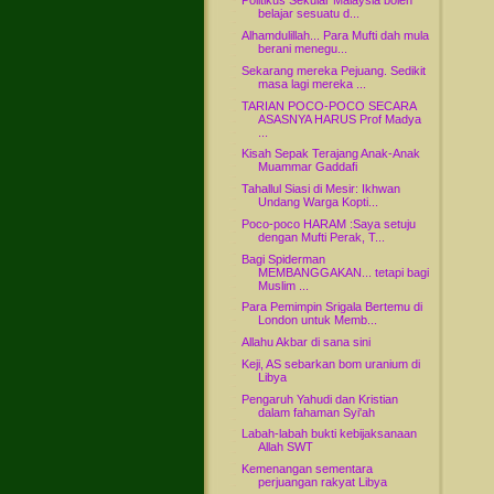
Politikus Sekular Malaysia boleh
belajar sesuatu d...
Alhamdulillah... Para Mufti dah mula
berani menegu...
Sekarang mereka Pejuang. Sedikit
masa lagi mereka ...
TARIAN POCO-POCO SECARA
ASASNYA HARUS Prof Madya
...
Kisah Sepak Terajang Anak-Anak
Muammar Gaddafi
Tahallul Siasi di Mesir: Ikhwan
Undang Warga Kopti...
Poco-poco HARAM :Saya setuju
dengan Mufti Perak, T...
Bagi Spiderman
MEMBANGGAKAN... tetapi bagi
Muslim ...
Para Pemimpin Srigala Bertemu di
London untuk Memb...
Allahu Akbar di sana sini
Keji, AS sebarkan bom uranium di
Libya
Pengaruh Yahudi dan Kristian
dalam fahaman Syi'ah
Labah-labah bukti kebijaksanaan
Allah SWT
Kemenangan sementara
perjuangan rakyat Libya