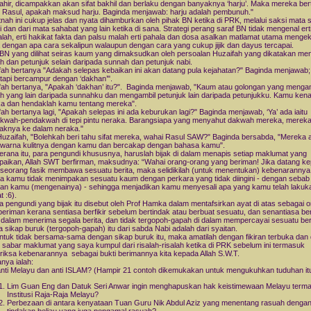
lahir, dicampakkan akan sifat bakhil dan berlaku dengan banyaknya ‘harju’. Maka mereka ber
 Rasul, apakah maksud harju. Baginda menjawab: harju adalah pembunuh."
tnah ini cukup jelas dan nyata dihamburkan oleh pihak BN ketika di PRK, melalui saksi mata 
i dan dari mata sahabat yang lain ketika di sana. Strategi perang saraf BN tidak mengenal ert
lah, erti hakikat fakta dan palsu malah erti pahala dan dosa asalkan matlamat utama menge
 dengan apa cara sekalipun walaupun dengan cara yang cukup jijik dan dayus tercapai.
h BN yang dilihat seiras kaum yang dimaksudkan oleh persoalan Huzaifah yang dikatakan me
h dan petunjuk selain daripada sunnah dan petunjuk nabi.
fah bertanya "Adakah selepas kebaikan ini akan datang pula kejahatan?" Baginda menjawab; 
etapi bercampur dengan ‘dakhan’".
fah bertanya, "Apakah ‘dakhan’ itu?". Baginda menjawab, "Kaum atau golongan yang menga
h yang lain daripada sunnahku dan mengambil petunjuk lain daripada petunjukku. Kamu kena
a dan hendaklah kamu tentang mereka".
ah bertanya lagi, "Apakah selepas ini ada keburukan lagi?" Baginda menjawab, ‘Ya’ ada iaitu
kwah-pendakwah di tepi pintu neraka. Barangsiapa yang menyahut dakwah mereka, merek
aknya ke dalam neraka."
Huzaifah, "Bolehkah beri tahu sifat mereka, wahai Rasul SAW?" Baginda bersabda, "Mereka 
warna kulitnya dengan kamu dan bercakap dengan bahasa kamu".
erana itu, para pengundi khususnya, haruslah bijak di dalam menapis setiap maklumat yang
paikan, Allah SWT berfirman, maksudnya: “Wahai orang-orang yang beriman! Jika datang k
seorang fasik membawa sesuatu berita, maka selidikilah (untuk menentukan) kebenarannya
a kamu tidak menimpakan sesuatu kaum dengan perkara yang tidak diingini - dengan sebab
ilan kamu (mengenainya) - sehingga menjadikan kamu menyesali apa yang kamu telah lakuka
t :6).
 pengundi yang bijak itu disebut oleh Prof Hamka dalam mentafsirkan ayat di atas sebagai 
eriman kerana sentiasa berfikir sebelum bertindak atau berbuat sesuatu, dan senantiasa ber
 dalam menerima segala berita, dan tidak tergopoh-gapah di dalam mempercayai sesuatu beri
 sikap buruk (tergopoh-gapah) itu dari sabda Nabi adalah dari syaitan.
ntuk tidak bersama-sama dengan sikap buruk itu, maka amatilah dengan fikiran terbuka dan
 sabar maklumat yang saya kumpul dari risalah-risalah ketika di PRK sebelum ini termasuk
iksa kebenarannya sebagai bukti berimannya kita kepada Allah S.W.T.
nya ialah:
nti Melayu dan anti ISLAM? (Hampir 21 contoh dikemukakan untuk mengukuhkan tuduhan itu
Lim Guan Eng dan Datuk Seri Anwar ingin menghapuskan hak keistimewaan Melayu term
Institusi Raja-Raja Melayu?
Perbezaan di antara kenyataan Tuan Guru Nik Abdul Aziz yang menentang rasuah denga