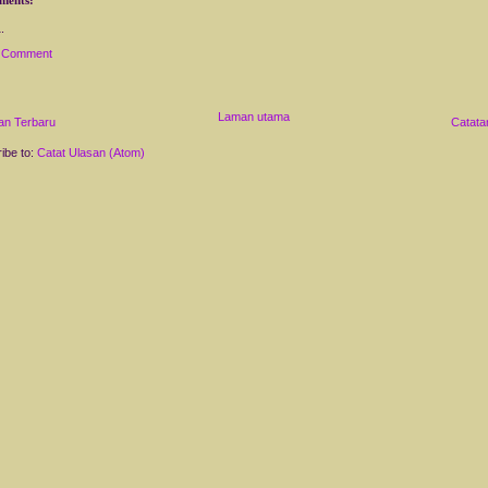
a Comment
Laman utama
an Terbaru
Catata
ibe to:
Catat Ulasan (Atom)