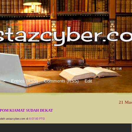
me
Entries (RSS)
Comments (RSS)
Edit
21 Ma
POM KIAMAT SUDAH DEKAT
 oleh ustazcyber.com di
6:07:00 PTG