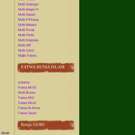
Mufti Selangor
Mufti Negeri 9
Mufti Sabah
Mufti P.Pinang
Mufti Melaka
Mufti Perak
Mufti Perlis
Mufti Kelantan
Mufti WP
Mufti Johor
Majlis Fatwa
FATWA DUNIA ISLAM
eufatwa
Fatwa MUIS
Mufti Brunei
Fatwa MUI
Fatwa Mesir
Fatwa Al-Azhar
Fatwa Saudi
Kerja GURU
 fitnah