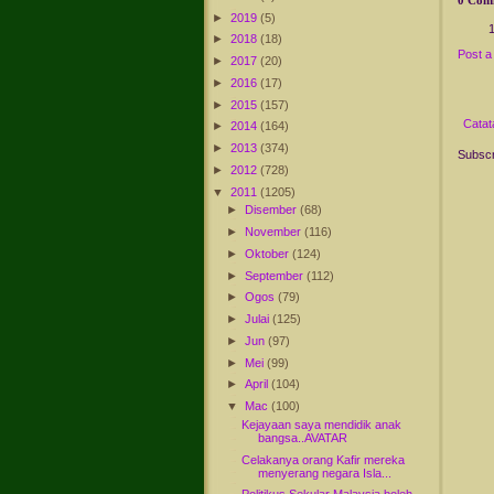
►
2019
(5)
►
2018
(18)
Post 
►
2017
(20)
►
2016
(17)
►
2015
(157)
Catat
►
2014
(164)
►
2013
(374)
Subscr
►
2012
(728)
▼
2011
(1205)
►
Disember
(68)
►
November
(116)
►
Oktober
(124)
►
September
(112)
►
Ogos
(79)
►
Julai
(125)
►
Jun
(97)
►
Mei
(99)
►
April
(104)
▼
Mac
(100)
Kejayaan saya mendidik anak
bangsa..AVATAR
Celakanya orang Kafir mereka
menyerang negara Isla...