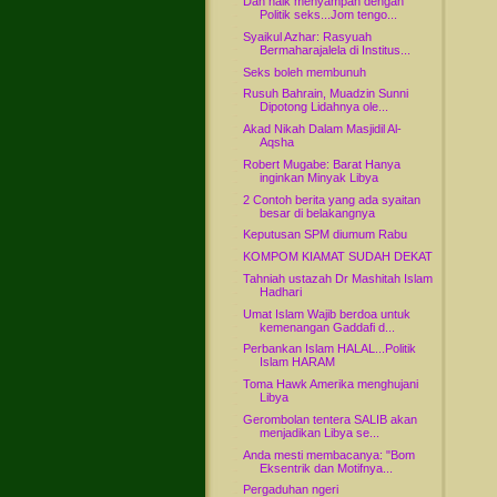
Dah naik menyampah dengan
Politik seks...Jom tengo...
Syaikul Azhar: Rasyuah
Bermaharajalela di Institus...
Seks boleh membunuh
Rusuh Bahrain, Muadzin Sunni
Dipotong Lidahnya ole...
Akad Nikah Dalam Masjidil Al-
Aqsha
Robert Mugabe: Barat Hanya
inginkan Minyak Libya
2 Contoh berita yang ada syaitan
besar di belakangnya
Keputusan SPM diumum Rabu
KOMPOM KIAMAT SUDAH DEKAT
Tahniah ustazah Dr Mashitah Islam
Hadhari
Umat Islam Wajib berdoa untuk
kemenangan Gaddafi d...
Perbankan Islam HALAL...Politik
Islam HARAM
Toma Hawk Amerika menghujani
Libya
Gerombolan tentera SALIB akan
menjadikan Libya se...
Anda mesti membacanya: "Bom
Eksentrik dan Motifnya...
Pergaduhan ngeri