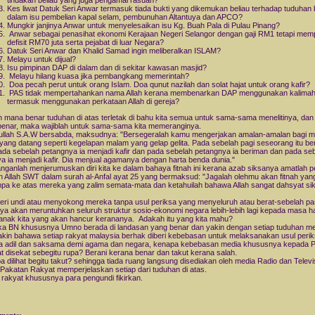
tindakan beliau yang juga pengamal rasuah?
Kes liwat Datuk Seri Anwar termasuk tiada bukti yang dikemukan beliau terhadap tuduhan 
dalam isu pembelian kapal selam, pembunuhan Altantuya dan APCO?
Mungkir janjinya Anwar untuk menyelesaikan isu Kg. Buah Pala di Pulau Pinang?
Anwar sebagai penasihat ekonomi Kerajaan Negeri Selangor dengan gaji RM1 tetapi mem
defisit RM70 juta serta pejabat di luar Negara?
Datuk Seri Anwar dan Khalid Samad ingin meliberalkan ISLAM?
Melayu untuk dijual?
Isu pimpinan DAP di dalam dan di sekitar kawasan masjid?
Melayu hilang kuasa jika pembangkang memerintah?
Doa pecah perut untuk orang Islam. Doa qunut nazilah dan solat hajat untuk orang kafir?
PAS tidak mempertahankan nama Allah kerana membenarkan DAP menggunakan kalimah 
termasuk menggunakan perkataan Allah di gereja?
 mana benar tuduhan di atas terletak di bahu kita semua untuk sama-sama menelitinya, dan j
 benar, maka wajiblah untuk sama-sama kita memeranginya.
ullah S.A.W bersabda, maksudnya: "Bersegeralah kamu mengerjakan amalan-amalan bagi m
 yang datang seperti kegelapan malam yang gelap gelita. Pada sebelah pagi seseorang itu b
ada sebelah petangnya ia menjadi kafir dan pada sebelah petangnya ia beriman dan pada se
a ia menjadi kafir. Dia menjual agamanya dengan harta benda dunia."
nganlah menjerumuskan diri kita ke dalam bahaya fitnah ini kerana azab siksanya amatlah p
n Allah SWT dalam surah al-Anfal ayat 25 yang bermaksud: "Jagalah olehmu akan fitnah yang
pa ke atas mereka yang zalim semata-mata dan ketahuilah bahawa Allah sangat dahsyat si
ri undi atau menyokong mereka tanpa usul periksa yang menyeluruh atau berat-sebelah pas
nya akan meruntuhkan seluruh struktur sosio-ekonomi negara lebih-lebih lagi kepada masa 
anak kita yang akan hancur kerananya. Adakah itu yang kita mahu?
ika BN khususnya Umno berada di landasan yang benar dan yakin dengan setiap tuduhan m
akin bahawa setiap rakyat malaysia berhak diberi kebebasan untuk melaksanakan usul peri
a adil dan saksama demi agama dan negara, kenapa kebebasan media khususnya kepada 
t disekat sebegitu rupa? Berani kerana benar dan takut kerana salah.
 dilihat begitu takut? sehingga tiada ruang langsung disediakan oleh media Radio dan Telev
 Pakatan Rakyat memperjelaskan setiap dari tuduhan di atas.
 rakyat khususnya para pengundi fikirkan.
ments: