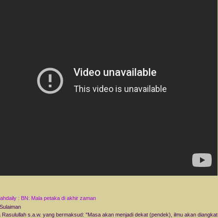
ahdaily : BN: Mala petaka di akhir zaman
 Sulaiman
 Rasulullah s.a.w. yang bermaksud: "Masa akan menjadi dekat (pendek), ilmu akan diangkat,