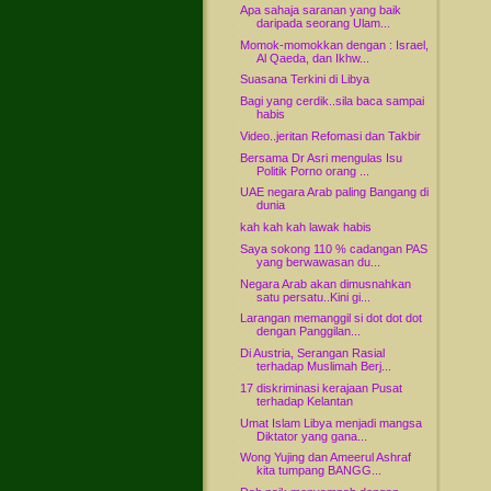
Apa sahaja saranan yang baik
daripada seorang Ulam...
Momok-momokkan dengan : Israel,
Al Qaeda, dan Ikhw...
Suasana Terkini di Libya
Bagi yang cerdik..sila baca sampai
habis
Video..jeritan Refomasi dan Takbir
Bersama Dr Asri mengulas Isu
Politik Porno orang ...
UAE negara Arab paling Bangang di
dunia
kah kah kah lawak habis
Saya sokong 110 % cadangan PAS
yang berwawasan du...
Negara Arab akan dimusnahkan
satu persatu..Kini gi...
Larangan memanggil si dot dot dot
dengan Panggilan...
Di Austria, Serangan Rasial
terhadap Muslimah Berj...
17 diskriminasi kerajaan Pusat
terhadap Kelantan
Umat Islam Libya menjadi mangsa
Diktator yang gana...
Wong Yujing dan Ameerul Ashraf
kita tumpang BANGG...