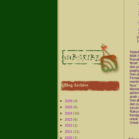
Sejauh
tidak
Rasul
fitnah
dan p
paginy
Dan ja
Firma
menim
Blog Archive
Nya."
Membe
akhir
anak-
Dan j
►
2026
(4)
dan y
►
2025
(8)
secar
Rakya
►
2024
(10)
Kenapa
untuk
►
2023
(6)
Untuk
►
2022
(1)
►
2021
(11)
►
2020
(7)
0 Com