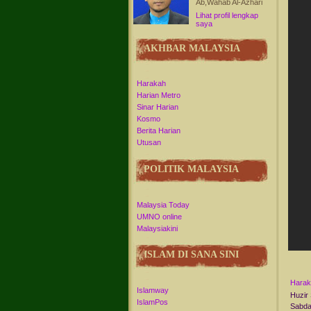
Ab,Wahab Al-Azhari
Lihat profil lengkap
saya
AKHBAR MALAYSIA
Harakah
Harian Metro
Sinar Harian
Kosmo
Berita Harian
Utusan
POLITIK MALAYSIA
Malaysia Today
UMNO online
Malaysiakini
ISLAM DI SANA SINI
Harak
Islamway
Huzir
IslamPos
Sabda