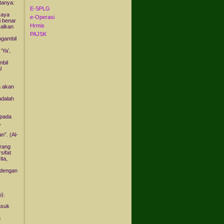
tanya:
E-SPLG
saya
e-Operasi
i benar
Hrmis
kalkan
PAJSK
ngambil
‘Ya’,
mbil
l
a akan
adalah
epada
,
n”. (Al-
orang
sifat
ta,
 dengan
).
asuk
n