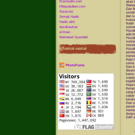
Eramuslim.com
akan 
Wahai
Hidayatullam.com
Dan fi
Dorar.net
sendir
dan sa
Semak Hadis
kuasa
Hadis uitm
Itula
darulkautsar
sunna
Huzai
al-Iman
ada t
Maktabah Syamilah
Huzai
sunna
merek
Santai-santai
Huzaif
penda
menol
Kata 
sama 
PhotoFunia
Dan k
disam
kamu 
supay
kejah
Hujura
Kerana
yang b
sabar
kerana
Dan u
penuh
memer
Antara
DAP a