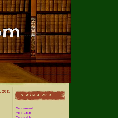
c 2011
FATWA MALAYSIA
Mufti Serawak
Mufti Pahang
Mufti Kedah