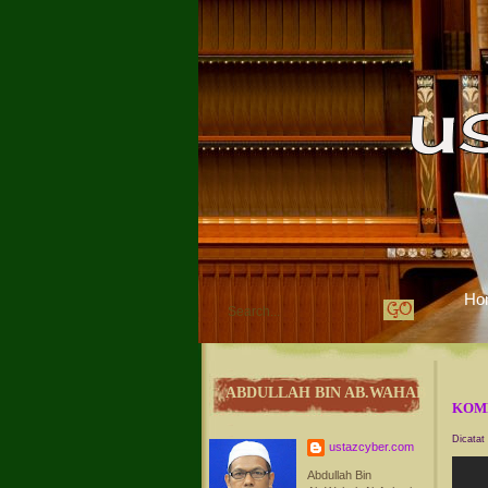
Ho
ABDULLAH BIN AB.WAHAB
KOM
Dicatat
ustazcyber.com
Abdullah Bin