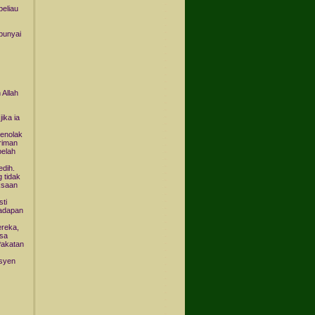
beliau
punyai
Allah
ika ia
enolak
eriman
belah
edih.
 tidak
ksaan
ti
hadapan
ereka,
ksa
Pakatan
isyen