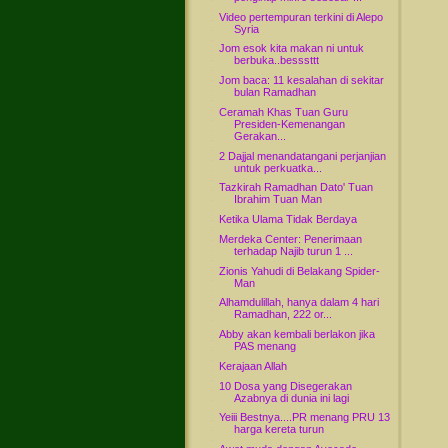
Video pertempuran terkini di Alepo
Syria
Jom esok kita makan ni untuk
berbuka..besssttt
Jom baca: 11 kesalahan di sekitar
bulan Ramadhan
Ceramah Khas Tuan Guru
Presiden-Kemenangan
Gerakan...
2 Dajjal menandatangani perjanjian
untuk perkuatka...
Tazkirah Ramadhan Dato' Tuan
Ibrahim Tuan Man
Ketika Ulama Tidak Berdaya
Merdeka Center: Penerimaan
terhadap Najib turun 1 ...
Zionis Yahudi di Belakang Spider-
Man
Alhamdulillah, hanya dalam 4 hari
Ramadhan, 222 or...
Abby akan kembali berlakon jika
PAS menang
Kerajaan Allah
10 Dosa yang Disegerakan
Azabnya di dunia ini lagi
Yeiii Bestnya....PR menang PRU 13
harga kereta turun