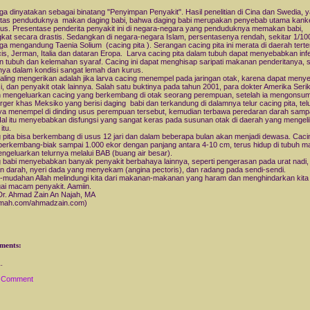
uga dinyatakan sebagai binatang "Penyimpan Penyakit". Hasil penelitian di Cina dan Swedia, 
tas penduduknya makan daging babi, bahwa daging babi merupakan penyebab utama kank
us. Presentase penderita penyakit ini di negara-negara yang penduduknya memakan babi,
kat secara drastis. Sedangkan di negara-negara Islam, persentasenya rendah, sekitar 1/10
uga mengandung Taenia Solium (cacing pita ). Serangan cacing pita ini merata di daerah terte
is, Jerman, Italia dan dataran Eropa. Larva cacing pita dalam tubuh dapat menyebabkan inf
an tubuh dan kelemahan syaraf. Cacing ini dapat menghisap saripati makanan penderitanya, 
ya dalam kondisi sangat lemah dan kurus.
aling mengerikan adalah jika larva cacing menempel pada jaringan otak, karena dapat men
si, dan penyakit otak lainnya. Salah satu buktinya pada tahun 2001, para dokter Amerika Seri
 mengeluarkan cacing yang berkembang di otak seorang perempuan, setelah ia mengonsum
ger khas Meksiko yang berisi daging babi dan terkandung di dalamnya telur cacing pita, telu
ya menempel di dinding usus perempuan tersebut, kemudian terbawa peredaran darah samp
Hal itu menyebabkan disfungsi yang sangat keras pada susunan otak di daerah yang mengelil
itu.
 pita bisa berkembang di usus 12 jari dan dalam beberapa bulan akan menjadi dewasa. Cacin
berkembang-biak sampai 1.000 ekor dengan panjang antara 4-10 cm, terus hidup di tubuh m
ngeluarkan telurnya melalui BAB (buang air besar).
 babi menyebabkan banyak penyakit berbahaya lainnya, seperti pengerasan pada urat nadi,
n darah, nyeri dada yang menyekam (angina pectoris), dan radang pada sendi-sendi.
mudahan Allah melindungi kita dari makanan-makanan yang haram dan menghindarkan kita 
ai macam penyakit. Aamiin.
Dr. Ahmad Zain An Najah, MA
hmah.com/ahmadzain.com)
ments:
a Comment