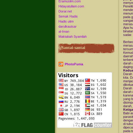
Eramuslim.com
menyeb
Hidayatullam.com
Peneli
mendet
Dorar.net
menunj
Semak Hadis
pada g
sangat
Hadis uitm
merasa
darulkautsar
Apa hu
binata
al-Iman
sadar.
Maktabah Syamilah
Berbed
merasa
Santai-santai
tersum
Kemudi
daerah
terben
darah 
PhotoFunia
daging
Kedua
Darah 
kita. 
menjad
dikelu
Darah 
darah 
karena
yang b
disimp
darah,
Ketiga
Babi a
parasi
dengan
di tub
dipeca
pada t