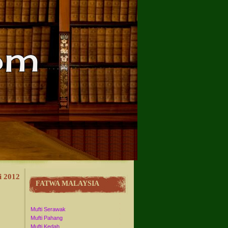
i 2012
FATWA MALAYSIA
Mufti Serawak
Mufti Pahang
Mufti Kedah