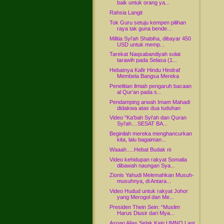
baik untuk orang ya...
Rahsia Langit
Tok Guru setuju kempen pilihan
raya tak guna bende...
Militia Syi'ah Shabiha, dibayar 450
USD untuk memp...
Tarekat Naqsabandiyah solat
tarawih pada Selasa (1...
Hebatnya Kafir Hindu Hindraf
Membela Bangsa Mereka
Penelitian ilmiah pengaruh bacaan
al Qur’an pada s...
Pendamping arwah Imam Mahadi
didakwa atas dua tuduhan
Video "Ka'bah Syi'ah dan Quran
Syi'ah....SESAT BA...
Beginilah mereka menghancurkan
kita, lalu bagaiman...
Waaah.....Hebat Budak ni
Video kehidupan rakyat Somalia
dibawah naungan Sya...
Zionis Yahudi Melemahkan Musuh-
musuhnya, di Antara...
Video Hudud untuk rakyat Johor
yang Merogol dan Me...
Presiden Thein Sein: “Muslim
Harus Diusir dari Mya...
Aspan Alias Selak Kain UMNO Lagi