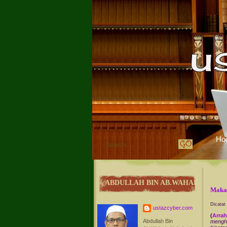
Ho
ABDULLAH BIN AB.WAHAB
Makan
Dicatat
ustazcyber.com
(
Arra
Abdullah Bin
mengha