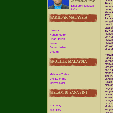
binata
Ab,Wahab Al-Azhari
Tetapi
Lihat profil lengkap
sedang
saya
batas,
Maha 
173)
AKHBAR MALAYSIA
Pada a
yang d
mengko
pasti 
Harakah
ini. H
manusi
Harian Metro
penyak
Sinar Harian
makana
makana
Kosmo
persat
Berita Harian
diharam
Utusan
Perta
Bangka
karena
POLITIK MALAYSIA
menyeb
tercem
dari t
maka s
Malaysia Today
luar, 
UMNO online
yang b
Selain
Malaysiakini
binata
daging
yang m
ISLAM DI SANA SINI
binata
ketika
mengal
Peneli
Islamway
Medici
yang t
IslamPos
paling