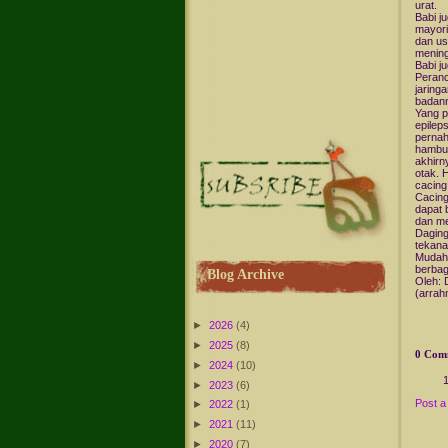
urat.
Babi j
mayori
dan us
mening
Babi j
Peranc
jaring
badann
Yang p
epilep
pernah
hambur
akhirn
otak. 
cacing 
Cacing
dapat 
dan me
Daging
tekana
Mudah-
berbag
Blog Archive
Oleh: 
(arra
►
2026
(4)
►
2025
(8)
0 Com
►
2024
(10)
►
2023
(6)
Post 
►
2022
(1)
►
2021
(11)
►
2020
(7)