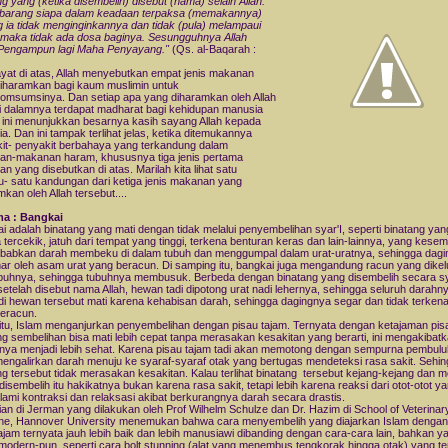
ng yang (ketika disembelih) disebut (nama) selain Allah.
 barang siapa dalam keadaan terpaksa (memakannya)
 ia tidak menginginkannya dan tidak (pula) melampaui
 maka tidak ada dosa baginya. Sesungguhnya Allah
Pengampun lagi Maha Penyayang."
(Qs. al-Baqarah :
yat di atas, Allah menyebutkan empat jenis makanan
iharamkan bagi kaum muslimin untuk
msumsinya. Dan setiap apa yang diharamkan oleh Allah
di dalamnya terdapat madharat bagi kehidupan manusia
al ini menunjukkan besarnya kasih sayang Allah kepada
a. Dan ini tampak terlihat jelas, ketika ditemukannya
it- penyakit berbahaya yang terkandung dalam
n-makanan haram, khususnya tiga jenis pertama
n yang disebutkan di atas. Marilah kita lihat satu
u- satu kandungan dari ketiga jenis makanan yang
kan oleh Allah tersebut....
ma : Bangkai
i adalah binatang yang mati dengan tidak melalui penyembelihan syar'I, seperti binatang yan
 tercekik, jatuh dari tempat yang tinggi, terkena benturan keras dan lain-lainnya, yang kes
abkan darah membeku di dalam tubuh dan menggumpal dalam urat-uratnya, sehingga dagi
ar oleh asam urat yang beracun. Di samping itu, bangkai juga mengandung racun yang dike
ubuhnya, sehingga tubuhnya membusuk. Berbeda dengan binatang yang disembelih secara sy
etelah disebut nama Allah, hewan tadi dipotong urat nadi lehernya, sehingga seluruh darahn
jadi hewan tersebut mati karena kehabisan darah, sehingga dagingnya segar dan tidak terkena
eracun.
 itu, Islam menganjurkan penyembelihan dengan pisau tajam. Ternyata dengan ketajaman pis
ng sembelihan bisa mati lebih cepat tanpa merasakan kesakitan yang berarti, ini mengakibat
nya menjadi lebih sehat. Karena pisau tajam tadi akan memotong dengan sempurna pembulu
engalirkan darah menuju ke syaraf-syaraf otak yang bertugas mendeteksi rasa sakit. Sehi
ng tersebut tidak merasakan kesakitan. Kalau terlihat binatang tersebut kejang-kejang dan 
 disembelih itu hakikatnya bukan karena rasa sakit, tetapi lebih karena reaksi dari otot-otot y
ami kontraksi dan relaksasi akibat berkurangnya darah secara drastis.
tian di Jerman yang dilakukan oleh Prof Wilhelm Schulze dan Dr. Hazim di School of Veterinar
ne, Hannover University menemukan bahwa cara menyembelih yang diajarkan Islam dengan
ajam ternyata jauh lebih baik dan lebih manusiawi dibanding dengan cara-cara lain, bahkan y
 modern-pun, seperti cara bolt stunning (alat yang menembus tengkorak hingga otak) yang te