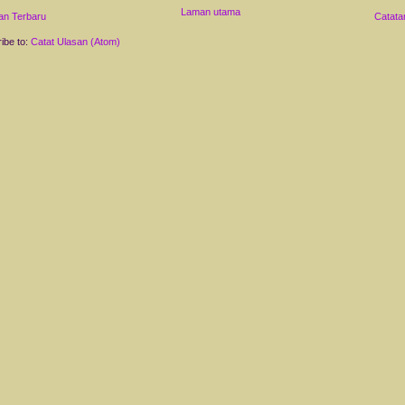
Laman utama
an Terbaru
Catata
ibe to:
Catat Ulasan (Atom)