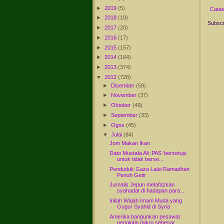
►
2019
(5)
Catat
►
2018
(18)
Subscr
►
2017
(20)
►
2016
(17)
►
2015
(157)
►
2014
(164)
►
2013
(374)
▼
2012
(728)
►
Disember
(59)
►
November
(37)
►
Oktober
(49)
►
September
(33)
►
Ogos
(45)
▼
Julai
(84)
Jom Makan Ikan
Dato Mustafa Ali :PAS ‘bersetuju
untuk tidak berse...
Penduduk Gaza Lalui Ramadhan
Penuh Getir
Jurnalis Jepun melafazkan
syahadat di hadapan para...
Inilah Wajah Imam Muda yang
Gugur Syahid di Syria
Amerika bangunkan pesawat
pengintip mikro sebesar ...