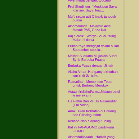
Awet muda dengan Avocado
Prof Shedinger: “Meskipun Saya
Kristian, Saya Terp...
Mufti setuju atlit Olimpik tangguh
puasa
Alhamdulillah...Malaysia Artis
Masuk PAS, Gaza Kaf...
Kaji Selidik : Warga Saudi Paling
Malas di dunia
Pilihan raya mengejut dalam bulan
September sebelu...
Melihat Suasana Mujahidin Sunni
Syria Berbuka Puasa
Berbuka Puasa dengan Jimak
Allahu Akbar..Hangatnya khutbah
jum'at di Syria [v...
Ramadhan, Momentum Tepat
untuk Berhenti Merokok
AstaghfirullahulAzim...Malaun betul
le mereka ni
Us Fathu Bari Vs Us Nasaruddin
(Full Video)
Anak Bulan Kelihatan di Cakung
dan Cilincing Indon...
Kenapa Nabi Sayang Kucing
Kali ini PAPAGOMO pasti kena
GOMO
Alhamdulillaaaah...Hadiah yang