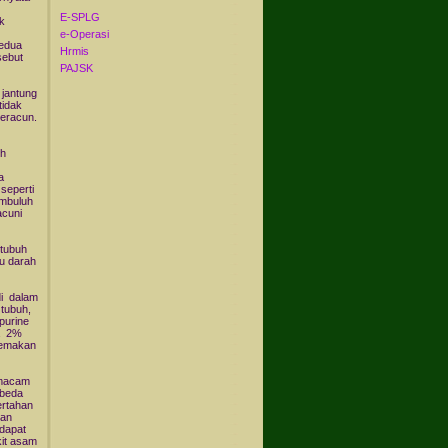
E-SPLG
k
e-Operasi
kedua
Hrmis
sebut
PAJSK
 jantung
tidak
eracun.
ih
a
seperti
embuluh
acuni
 tubuh
u darah
di dalam
 tubuh,
purine
ya 2%
 memakan
-macam
rbeda
ertahan
dan
rdapat
kit asam