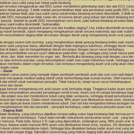
abkan rasa sakit yang luar hebat pada binatang.
tian tersebut menggunakan alat EEG (untuk mendeteksi gelombang otak) dan alat ECG (untu
eksi detak jantung). 3 detik setelah penyembelihan tidak ada perubahan pada grafik EEG, ini
ukkan bahwa tidak ada rasa sakit sama sekali ketika binatang tersebut disembelih, 3 detik 
rafik EEG menunjukkan tidak sadar diri, ini karena darah yang keluar dari tubuh binatang ter
 banyak. Setelah itu grafik EEG menunjukkan zero level, yaitu bahwa binatang tersebut tidak
kan sakit ketika disembelih. Subhanallah.
bungannya dengan penyakit asam urat dan kwalitas daging?
Lha
, ketika disembelih ternyata
ng masih berdetak, tubuh mengejang mengeluarkan darah secara maksimal, tapi otak sudah 
 Ini menyebabkan daging tidak tercampur dengan darah yang mengandung asam urat yang b
a dengan sistem bolt stunning yang menghentikan detak jantung binatang ketika otak masih
kan sakit yang luar biasa, ditambah dengan tidak kejangnya tubuhnya, sehingga darah mas
bat di dalam, dan ini mengakibatkan darah tercampur dengan racun-racun berbahaya.
an penyembelihan secara syar'I dilakukan pada leher saja, sehingga yang rusak hanya pad
 leher, dan tidak merembet ke organ lain. Berbeda jika binatang yang mati dengan cara lain 
tur atau terkena pukulan, yang menyebabkan salah satu organ tubuhnya rusak, sehingga p
akan membeku dalam organ tersebut. Dan tentunya mengandung asam urat yang akan mer
 begitu cepat.
 : Darah
adalah cairan pekat yang mengalir dalam pembuluh-pembuluh arah dan urat-urat nadi dalam
Darah merupakan medium paling efektif untuk berkembang-biak kuman-kuman. Oleh karena it
i alat efektif untuk menularkan penyakit. Tidak hanya itu, tetapi racun-racun berbahayapun
arkan dari darah.
juga banyak mengandung uric acid (asam urat) berkadar tinggi. Tingginya kadar asam urat 
dapat menyebabkan penyakit peradangan sendi kronis. Asam urat ini sangat berbahaya bagi
 dia adalah sisa dari metabolisme tubuh yang tidak sempurna, sehingga terjadi penumpukan 
erasal dari makanan. Dalam tubuh manusia, 98% asam urat dikeluarkan lewat urine, sisan
an dan dipecah lewat sistem metabolisme tubuh. Dari sini kita mengetahui bahwa larangan
 menghindarkan kita dari penyakit – penyakit berbahaya, salah satunya penyakit asam urat.
 : Daging Babi
dalah binatang yang tubuhnya dijadikan tempat paling subur bagi kembang-biak bermacam
t dan penyakit berbahaya. Tubuh babi memiliki mekanisme pemecahan asam urat yang be
 manusia. Pada babi, hanya 2 % saja yang dipecahkan, sedangkan yang 98% asam urat t
uhnya. Adapun pada manusia 98% asam urat dikeluarkan lewat urine, sisanya 2% disimpan 
h lewat sistem metabolisme tubuh. Sehingga bisa dikatakan bahwa kadar asam urat yang te
ubuh babi sangat tinggi. Diprediksi sesesorang yang makan daging babi akan terkena penya