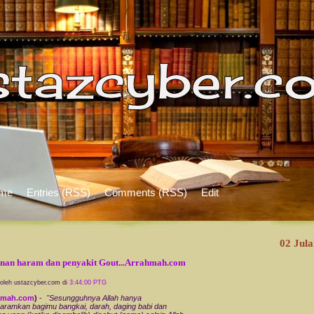
me
Entries (RSS)
Comments (RSS)
Edit
02 Jula
an haram dan penyakit Gout...Arrahmah.com
 oleh ustazcyber.com di
3:44:00 PTG
hmah.com
)
-
"Sesungguhnya Allah hanya
ramkan bagimu bangkai, darah, daging babi dan