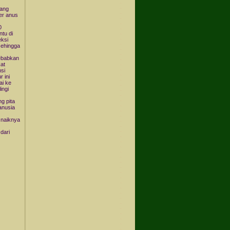
yang
er anus
0
ntu di
eksi
sehingga
yebabkan
kat
si
r ini
ai ke
ingi
g pita
anusia
 naiknya
dari