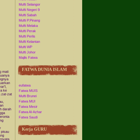
Mufti Selangor
Mufti Negeri 9
Mufti Sabah
Mufti P.Pinang
Mufti Melaka
Mufti Perak
Mufti Perlis
Mufti Kelantan
Mufti WP
Mufti Johor
Majlis Fatwa
FATWA DUNIA ISLAM
g mati
emuanya
ngnya
luarkan
eufatwa
ar'I,
ya ke
Fatwa MUIS
 zat-zat
Mufti Brunei
Fatwa MUI
au,
kan
Fatwa Mesir
h darah
Fatwa Al-Azhar
ngga
meronta
Fatwa Saudi
ang
y
Kerja GURU
 pisau
ang
rnyata